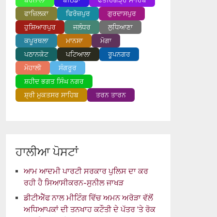
ਬਰਨਾਲਾ
ਬਠਿੰਡਾ
ਫਤਹਿਗੜ੍ਹ ਸਾਹਿਬ
ਫਾਜ਼ਿਲਕਾ
ਫਿਰੋਜ਼ਪੁਰ
ਗੁਰਦਾਸਪੁਰ
ਹੁਸ਼ਿਆਰਪੁਰ
ਜਲੰਧਰ
ਲੁਧਿਆਣਾ
ਕਪੂਰਥਲਾ
ਮਾਨਸਾ
ਮੋਗਾ
ਪਠਾਨਕੋਟ
ਪਟਿਆਲਾ
ਰੂਪਨਗਰ
ਮੋਹਾਲੀ
ਸੰਗਰੂਰ
ਸ਼ਹੀਦ ਭਗਤ ਸਿੰਘ ਨਗਰ
ਸ਼੍ਰੀ ਮੁਕਤਸਰ ਸਾਹਿਬ
ਤਰਨ ਤਾਰਨ
ਹਾਲੀਆ ਪੋਸਟਾਂ
ਆਮ ਆਦਮੀ ਪਾਰਟੀ ਸਰਕਾਰ ਪੁਲਿਸ ਦਾ ਕਰ
ਰਹੀ ਹੈ ਸਿਆਸੀਕਰਨ-ਸੁਨੀਲ ਜਾਖੜ
ਡੀਟੀਐੱਫ ਨਾਲ ਮੀਟਿੰਗ ਵਿੱਚ ਅਮਨ ਅਰੋੜਾ ਵੱਲੋਂ
ਅਧਿਆਪਕਾਂ ਦੀ ਤਨਖਾਹ ਕਟੌਤੀ ਦੇ ਪੱਤਰ ‘ਤੇ ਰੋਕ