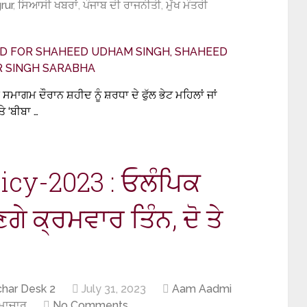
rur
,
ਸਿਆਸੀ ਖਬਰਾਂ
,
ਪੰਜਾਬ ਦੀ ਰਾਜਨੀਤੀ
,
ਮੁੱਖ ਮੰਤਰੀ
ਸਮਾਗਮ ਦੌਰਾਨ ਸ਼ਹੀਦ ਨੂੰ ਸ਼ਰਧਾ ਦੇ ਫੁੱਲ ਭੇਟ ਮਹਿਲਾਂ ਜਾਂ
ੇ ‘ਬੀਬਾ …
icy-2023 : ਓਲੰਪਿਕ
ਣਗੇ ਕ੍ਰਮਵਾਰ ਤਿੰਨ, ਦੋ ਤੇ
har Desk 2
July 31, 2023
Aam Aadmi
ਸਮਾਚਾਰ
No Comments