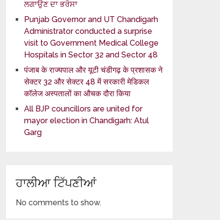
ਲਗਾਉਣ ਦਾ ਭਰੋਸਾ
Punjab Governor and UT Chandigarh
Administrator conducted a surprise
visit to Government Medical College
Hospitals in Sector 32 and Sector 48
पंजाब के राज्यपाल और यूटी चंडीगढ़ के प्रशासक ने
सेक्टर 32 और सेक्टर 48 में सरकारी मेडिकल
कॉलेज अस्पतालों का औचक दौरा किया
All BJP councillors are united for
mayor election in Chandigarh: Atul
Garg
ਹਾਲੀਆ ਟਿੱਪਣੀਆਂ
No comments to show.