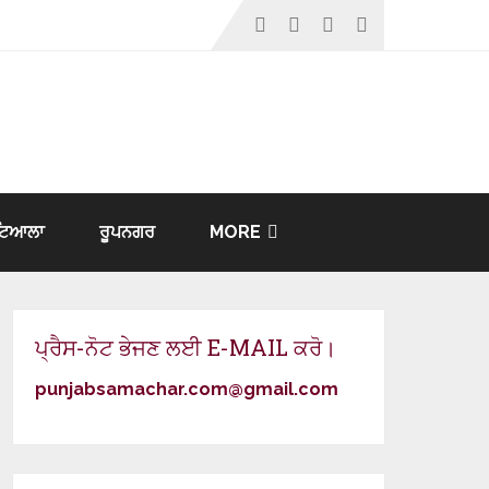
ਟਿਆਲਾ
ਰੂਪਨਗਰ
MORE
ਪ੍ਰੈਸ-ਨੋਟ ਭੇਜਣ ਲਈ E-MAIL ਕਰੋ।
punjabsamachar.com@gmail.com