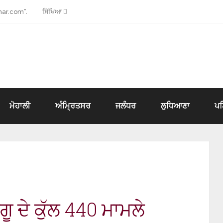
ar.com”.
ਸਿੱਖਿਆ
ਮੋਹਾਲੀ
ਅੰਮ੍ਰਿਤਸਰ
ਜਲੰਧਰ
ਲੁਧਿਆਣਾ
ਪ
ਂਗੂ ਦੇ ਕੁੱਲ 440 ਮਾਮਲੇ