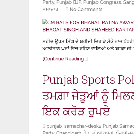
Party
,
Punjab BJP
,
Punjab Congress
,
Sang
ਸਮਾਚਾਰ
No Comments
ਸ਼ਹੀਦ ਊਧਮ ਸਿੰਘ ਦੇ ਸ਼ਹੀਦੀ ਦਿਹਾੜੇ ਮੌਕੇ ਰਾਜ ਪੱਧਰੀ 
ਆਲੀਸ਼ਾਨ ਘਰਾਂ ਵਿਚ ਰਹਿਣ ਵਾਲਿਆਂ ਅਤੇ ‘ਕਾਕਾ ਜੀ’ ਤ
[Continue Reading...]
Punjab Sports Pol
ਤਮਗ਼ਾ ਜੇਤੂਆਂ ਨੂੰ ਮਿਲ
ਇਕ ਕਰੋੜ ਰੁਪਏ
punjab_samachar-desk2 Punjab Samac
Party
,
Chandigarh
,
ਖੇਡਾਂ ਦੀਆਂ ਖਬਰਾਂ
,
ਪੰਜਾਬੀ-