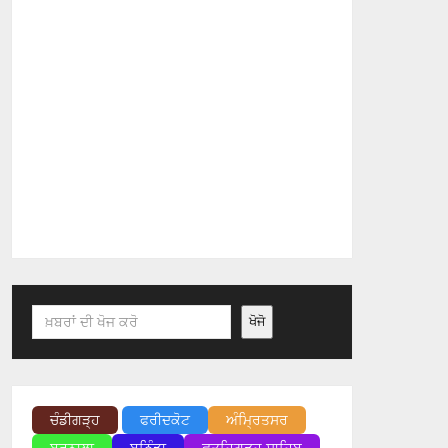
Search
ਖੋਜੋ
ਚੰਡੀਗੜ੍ਹ
ਫਰੀਦਕੋਟ
ਅੰਮ੍ਰਿਤਸਰ