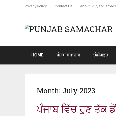
Privacy Policy
Contact Us
About “Punjab Samach
HOME
ਪੰਜਾਬ ਸਮਾਚਾਰ
ਚੰਡੀਗੜ੍ਹ
Month:
July 2023
ਪੰਜਾਬ ਵਿੱਚ ਹੁਣ ਤੱਕ ਡੇ