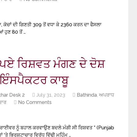
, ਕੋਚਾਂ ਦੀ ਗਿਣਤੀ 309 ਤੋਂ ਵਧਾ ਕੇ 2360 ਕਰਨ ਦਾ ਫੈਸਲਾ
ੁਣ 80 ਤੋਂ …
 ਰੁਪਏ ਰਿਸ਼ਵਤ ਮੰਗਣ ਦੇ ਦੋਸ਼
 ਇੰਸਪੈਕਟਰ ਕਾਬੂ
har Desk 2
July 31, 2023
Bathinda
,
ਅਪਰਾਧ
ਚਾਰ
No Comments
 ਡਰਾਈਵਰ ਨੂੰ ਬਹਾਲ ਕਰਵਾਉਣ ਬਦਲੇ ਮੰਗੀ ਸੀ ਰਿਸ਼ਵਤ * (Punjab
 ‘ਤੇ ਭ੍ਰਿਸ਼ਟਾਚਾਰ ਵਿਰੁੱਧ ਵਿੱਢੀ ਮੁਹਿੰਮ …