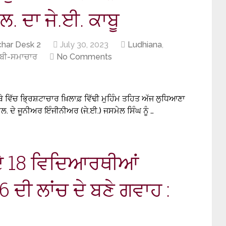
. ਦਾ ਜੇ.ਈ. ਕਾਬੂ
har Desk 2
July 30, 2023
Ludhiana
,
ਾਬੀ-ਸਮਾਚਾਰ
No Comments
ਬੇ ਵਿੱਚ ਭ੍ਰਿਸ਼ਟਾਚਾਰ ਖ਼ਿਲਾਫ਼ ਵਿੱਢੀ ਮੁਹਿੰਮ ਤਹਿਤ ਅੱਜ ਲੁਧਿਆਣਾ
ਐਲ. ਦੇ ਜੂਨੀਅਰ ਇੰਜੀਨੀਅਰ (ਜੇ.ਈ.) ਜਸਮੇਲ ਸਿੰਘ ਨੂੰ …
ੇ 18 ਵਿਦਿਆਰਥੀਆਂ
ਦੀ ਲਾਂਚ ਦੇ ਬਣੇ ਗਵਾਹ :