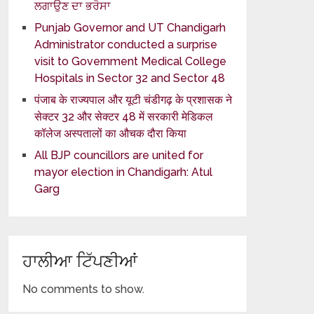
ਲਗਾਉਣ ਦਾ ਭਰੋਸਾ
Punjab Governor and UT Chandigarh
Administrator conducted a surprise
visit to Government Medical College
Hospitals in Sector 32 and Sector 48
पंजाब के राज्यपाल और यूटी चंडीगढ़ के प्रशासक ने
सेक्टर 32 और सेक्टर 48 में सरकारी मेडिकल
कॉलेज अस्पतालों का औचक दौरा किया
All BJP councillors are united for
mayor election in Chandigarh: Atul
Garg
ਹਾਲੀਆ ਟਿੱਪਣੀਆਂ
No comments to show.