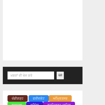
Search
ਖੋਜੋ
ਚੰਡੀਗੜ੍ਹ
ਫਰੀਦਕੋਟ
ਅੰਮ੍ਰਿਤਸਰ