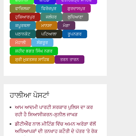
ਬਰਨਾਲਾ
ਬਠਿੰਡਾ
ਫਤਹਿਗੜ੍ਹ ਸਾਹਿਬ
ਫਾਜ਼ਿਲਕਾ
ਫਿਰੋਜ਼ਪੁਰ
ਗੁਰਦਾਸਪੁਰ
ਹੁਸ਼ਿਆਰਪੁਰ
ਜਲੰਧਰ
ਲੁਧਿਆਣਾ
ਕਪੂਰਥਲਾ
ਮਾਨਸਾ
ਮੋਗਾ
ਪਠਾਨਕੋਟ
ਪਟਿਆਲਾ
ਰੂਪਨਗਰ
ਮੋਹਾਲੀ
ਸੰਗਰੂਰ
ਸ਼ਹੀਦ ਭਗਤ ਸਿੰਘ ਨਗਰ
ਸ਼੍ਰੀ ਮੁਕਤਸਰ ਸਾਹਿਬ
ਤਰਨ ਤਾਰਨ
ਹਾਲੀਆ ਪੋਸਟਾਂ
ਆਮ ਆਦਮੀ ਪਾਰਟੀ ਸਰਕਾਰ ਪੁਲਿਸ ਦਾ ਕਰ
ਰਹੀ ਹੈ ਸਿਆਸੀਕਰਨ-ਸੁਨੀਲ ਜਾਖੜ
ਡੀਟੀਐੱਫ ਨਾਲ ਮੀਟਿੰਗ ਵਿੱਚ ਅਮਨ ਅਰੋੜਾ ਵੱਲੋਂ
ਅਧਿਆਪਕਾਂ ਦੀ ਤਨਖਾਹ ਕਟੌਤੀ ਦੇ ਪੱਤਰ ‘ਤੇ ਰੋਕ