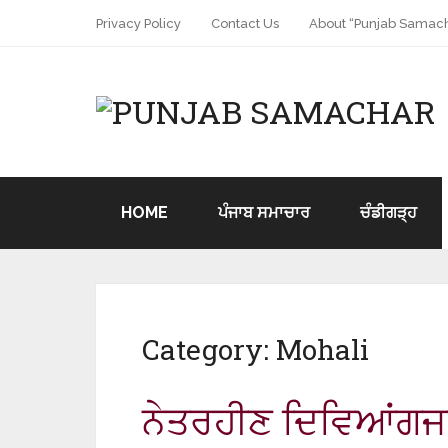
Privacy Policy
Contact Us
About “Punjab Samach
HOME
ਪੰਜਾਬ ਸਮਾਚਾਰ
ਚੰਡੀਗੜ੍ਹ
Category:
Mohali
ਨੇਤਰਹੀਣ ਦਿਵਿਆਂਗਜਨਾਂ 