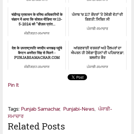
ਪੰਜਾਬੀ-ਸਮਾਚਾਰ
ਪੰਜਾਬੀ-ਸਮਾਚਾਰ
चंडीगढ़ प्रशासन के वरिष्ठ अधिकारियों के
ਪੰਜਾਬ ‘ਚ 117 ਕੇਂਦਰਾਂ 'ਤੇ ਹੋਵੇਗੀ ਵੋਟਾਂ ਦੀ
संज्ञान में आया कि सोशल मीडिया पर 13-
ਗਿਣਤੀ: ਸਿਬਿਨ ਸੀ
5-2024 को "डीज़ल प्रांत...
ਪੰਜਾਬੀ-ਸਮਾਚਾਰ
ਚੰਡੀਗੜ੍ਹ-ਸਮਾਚਾਰ
देश के उपराष्ट्रपति जगदीप धनखड़ पहुंचे
ਆਂਗਣਵਾੜੀ ਵਰਕਰਾਂ ਅਤੇ ਹੈਲਪਰਾਂ ਦਾ
कैप्टन अमरेंदर सिंह से मिलने -
ਐਪਰਨ ਹੀ ਹੋਵੇਗਾ ਉਹਨਾਂ ਦੀ ਪਹਿਚਾਣ:ਡਾ.
PUNJABSAMACHAR.COM
ਬਲਜੀਤ ਕੌਰ
ਚੰਡੀਗੜ੍ਹ-ਸਮਾਚਾਰ
ਪੰਜਾਬੀ-ਸਮਾਚਾਰ
Pin It
Tags:
Punjab Samachar
,
Punjabi-News
,
ਪੰਜਾਬੀ-
ਸਮਾਚਾਰ
Related Posts