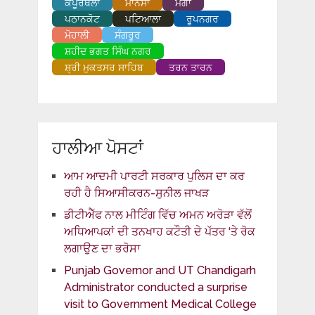
ਕਪੂਰਥਲਾ
ਮਾਨਸਾ
ਮੋਗਾ
ਪਠਾਨਕੋਟ
ਪਟਿਆਲਾ
ਰੂਪਨਗਰ
ਮੋਹਾਲੀ
ਸੰਗਰੂਰ
ਸ਼ਹੀਦ ਭਗਤ ਸਿੰਘ ਨਗਰ
ਸ਼੍ਰੀ ਮੁਕਤਸਰ ਸਾਹਿਬ
ਤਰਨ ਤਾਰਨ
ਹਾਲੀਆ ਪੋਸਟਾਂ
ਆਮ ਆਦਮੀ ਪਾਰਟੀ ਸਰਕਾਰ ਪੁਲਿਸ ਦਾ ਕਰ
ਰਹੀ ਹੈ ਸਿਆਸੀਕਰਨ-ਸੁਨੀਲ ਜਾਖੜ
ਡੀਟੀਐੱਫ ਨਾਲ ਮੀਟਿੰਗ ਵਿੱਚ ਅਮਨ ਅਰੋੜਾ ਵੱਲੋਂ
ਅਧਿਆਪਕਾਂ ਦੀ ਤਨਖਾਹ ਕਟੌਤੀ ਦੇ ਪੱਤਰ ‘ਤੇ ਰੋਕ
ਲਗਾਉਣ ਦਾ ਭਰੋਸਾ
Punjab Governor and UT Chandigarh
Administrator conducted a surprise
visit to Government Medical College