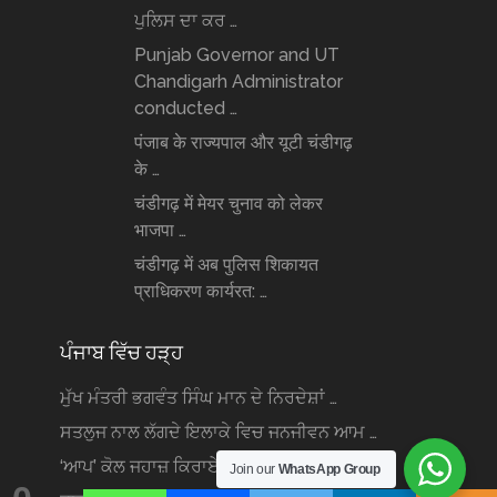
ਪੁਲਿਸ ਦਾ ਕਰ …
Punjab Governor and UT
Chandigarh Administrator
conducted …
पंजाब के राज्यपाल और यूटी चंडीगढ़
के …
चंडीगढ़ में मेयर चुनाव को लेकर
भाजपा …
चंडीगढ़ में अब पुलिस शिकायत
प्राधिकरण कार्यरत: …
ਪੰਜਾਬ ਵਿੱਚ ਹੜ੍ਹ
ਮੁੱਖ ਮੰਤਰੀ ਭਗਵੰਤ ਸਿੰਘ ਮਾਨ ਦੇ ਨਿਰਦੇਸ਼ਾਂ …
ਸਤਲੁਜ ਨਾਲ ਲੱਗਦੇ ਇਲਾਕੇ ਵਿਚ ਜਨਜੀਵਨ ਆਮ …
‘ਆਪ’ ਕੋਲ ਜਹਾਜ਼ ਕਿਰਾਏ ‘ਤੇ ਲੈਣ ਲਈ …
Join our
WhatsApp Group