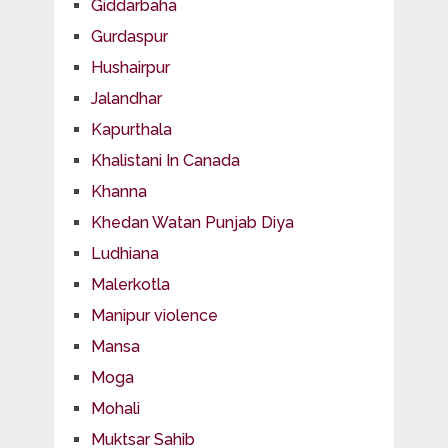
Giddarbaha
Gurdaspur
Hushairpur
Jalandhar
Kapurthala
Khalistani In Canada
Khanna
Khedan Watan Punjab Diya
Ludhiana
Malerkotla
Manipur violence
Mansa
Moga
Mohali
Muktsar Sahib