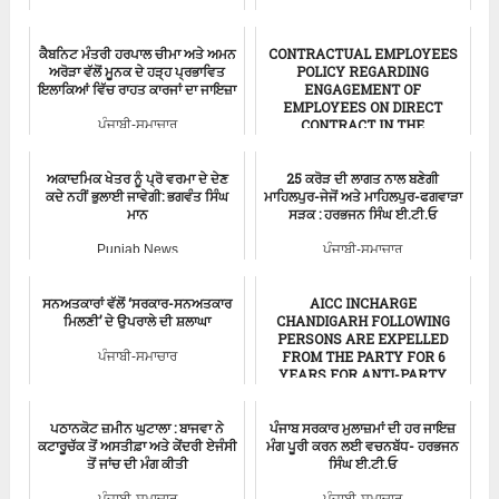
ਕੈਬਨਿਟ ਮੰਤਰੀ ਹਰਪਾਲ ਚੀਮਾ ਅਤੇ ਅਮਨ
CONTRACTUAL EMPLOYEES
ਅਰੋੜਾ ਵੱਲੋਂ ਮੂਨਕ ਦੇ ਹੜ੍ਹ ਪ੍ਰਭਾਵਿਤ
POLICY REGARDING
ਇਲਾਕਿਆਂ ਵਿੱਚ ਰਾਹਤ ਕਾਰਜਾਂ ਦਾ ਜਾਇਜ਼ਾ
ENGAGEMENT OF
EMPLOYEES ON DIRECT
CONTRACT IN THE
ਪੰਜਾਬੀ-ਸਮਾਚਾਰ
DEPARTMENTS...
ਅਕਾਦਮਿਕ ਖੇਤਰ ਨੂੰ ਪ੍ਰੋ ਵਰਮਾ ਦੇ ਦੇਣ
25 ਕਰੋੜ ਦੀ ਲਾਗਤ ਨਾਲ ਬਣੇਗੀ
ਪੰਜਾਬੀ-ਸਮਾਚਾਰ
ਕਦੇ ਨਹੀਂ ਭੁਲਾਈ ਜਾਵੇਗੀ: ਭਗਵੰਤ ਸਿੰਘ
ਮਾਹਿਲਪੁਰ-ਜੇਜੋਂ ਅਤੇ ਮਾਹਿਲਪੁਰ-ਫਗਵਾੜਾ
ਮਾਨ
ਸੜਕ : ਹਰਭਜਨ ਸਿੰਘ ਈ.ਟੀ.ਓ
Punjab News
ਪੰਜਾਬੀ-ਸਮਾਚਾਰ
ਸਨਅਤਕਾਰਾਂ ਵੱਲੋਂ ‘ਸਰਕਾਰ-ਸਨਅਤਕਾਰ
AICC INCHARGE
ਮਿਲਣੀ’ ਦੇ ਉਪਰਾਲੇ ਦੀ ਸ਼ਲਾਘਾ
CHANDIGARH FOLLOWING
PERSONS ARE EXPELLED
FROM THE PARTY FOR 6
ਪੰਜਾਬੀ-ਸਮਾਚਾਰ
YEARS FOR ANTI-PARTY
AC...
ਪਠਾਨਕੋਟ ਜ਼ਮੀਨ ਘੁਟਾਲਾ : ਬਾਜਵਾ ਨੇ
ਪੰਜਾਬ ਸਰਕਾਰ ਮੁਲਾਜ਼ਮਾਂ ਦੀ ਹਰ ਜਾਇਜ਼
ਪੰਜਾਬੀ-ਸਮਾਚਾਰ
ਕਟਾਰੂਚੱਕ ਤੋਂ ਅਸਤੀਫ਼ਾ ਅਤੇ ਕੇਂਦਰੀ ਏਜੰਸੀ
ਮੰਗ ਪੂਰੀ ਕਰਨ ਲਈ ਵਚਨਬੱਧ- ਹਰਭਜਨ
ਤੋਂ ਜਾਂਚ ਦੀ ਮੰਗ ਕੀਤੀ
ਸਿੰਘ ਈ.ਟੀ.ਓ