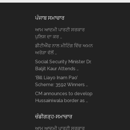
ਪੰਜਾਬ ਸਮਾਚਾਰ
ਆਮ ਆਦਮੀ ਪਾਰਟੀ ਸਰਕਾਰ
ਪੁਲਿਸ ਦਾ ਕਰ …
ਡੀਟੀਐੱਫ ਨਾਲ ਮੀਟਿੰਗ ਵਿੱਚ ਅਮਨ
ਅਰੋੜਾ ਵੱਲੋਂ …
Social Security Minister Dr.
Baljit Kaur Attends …
‘Bill Liayo Inam Pao’
Scheme: 3592 Winners …
CM announces to develop
Hussainiwala border as …
ਚੰਡੀਗੜ੍ਹ-ਸਮਾਚਾਰ
ਆਮ ਆਦਮੀ ਪਾਰਟੀ ਸਰਕਾਰ