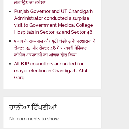
ਲਗਾਉਣ ਦਾ ਭਰੋਸਾ
Punjab Governor and UT Chandigarh
Administrator conducted a surprise
visit to Government Medical College
Hospitals in Sector 32 and Sector 48
पंजाब के राज्यपाल और यूटी चंडीगढ़ के प्रशासक ने
सेक्टर 32 और सेक्टर 48 में सरकारी मेडिकल
कॉलेज अस्पतालों का औचक दौरा किया
All BJP councillors are united for
mayor election in Chandigarh: Atul
Garg
ਹਾਲੀਆ ਟਿੱਪਣੀਆਂ
No comments to show.