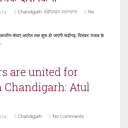
024
Chandigarh
,
ਚੰਡੀਗੜ੍ਹ-ਸਮਾਚਾਰ
No
लीन सेवाएं अप्रैल तक शुरू हो जाएंगी चंडीगढ़, दिसंबर: पंजाब के
…
rs are united for
n Chandigarh: Atul
024
Chandigarh
No Comments