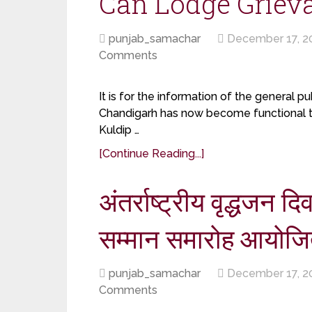
Can Lodge Griev
punjab_samachar
December 17, 2
Comments
It is for the information of the general p
Chandigarh has now become functional to 
Kuldip …
[Continue Reading...]
अंतर्राष्ट्रीय वृद्धजन 
सम्मान समारोह आयोज
punjab_samachar
December 17, 2
Comments