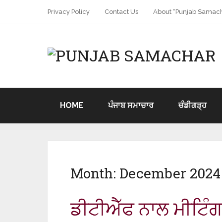
Privacy Policy
Contact Us
About “Punjab Samach
HOME
ਪੰਜਾਬ ਸਮਾਚਾਰ
ਚੰਡੀਗੜ੍ਹ
Month:
December 2024
ਡੀਟੀਐੱਫ ਨਾਲ ਮੀਟਿੰਗ