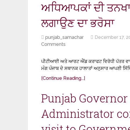
ਅਧਿਆਪਕਾਂ ਦੀ ਤਨਖਾਹ 
ਲਗਾਉਣ ਦਾ ਭਰੋਸਾ
punjab_samachar
December 17, 2
Comments
ਪੀਟੀਆਈ ਅਤੇ ਆਰਟ ਐਂਡ ਕਰਾਫਟ ਵਿਰੋਧੀ ਪੱਤਰ ਵਾਪਸ 
ਮੰਗ ਪੰਜਾਬ ਦੇ ਸਥਾਨਕ ਹਾਲਾਤਾਂ ਅਨੁਸਾਰ ਆਪਣੀ ਸਿੱ
[Continue Reading...]
Punjab Governor
Administrator co
visit to Governm