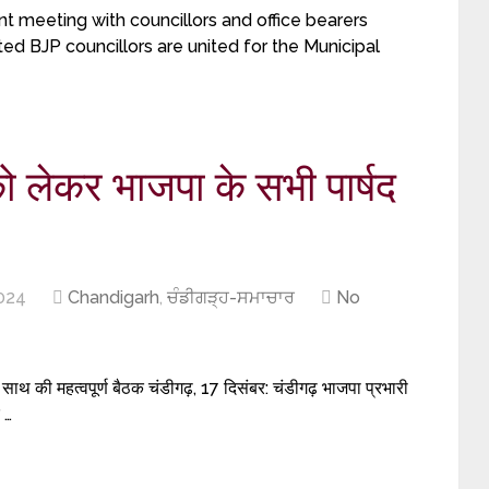
t meeting with councillors and office bearers
ed BJP councillors are united for the Municipal
 को लेकर भाजपा के सभी पार्षद
024
Chandigarh
,
ਚੰਡੀਗੜ੍ਹ-ਸਮਾਚਾਰ
No
े साथ की महत्वपूर्ण बैठक चंडीगढ़, 17 दिसंबर: चंडीगढ़ भाजपा प्रभारी
 …