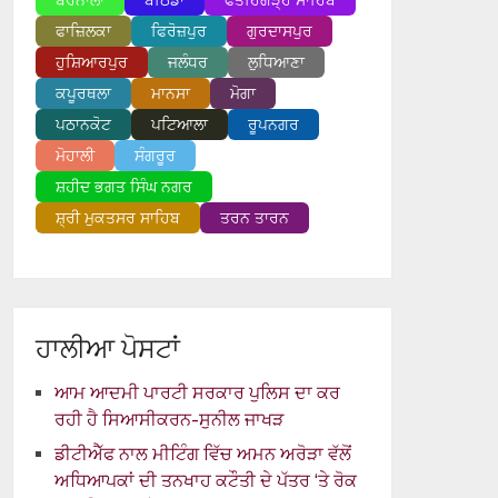
ਬਰਨਾਲਾ
ਬਠਿੰਡਾ
ਫਤਹਿਗੜ੍ਹ ਸਾਹਿਬ
ਫਾਜ਼ਿਲਕਾ
ਫਿਰੋਜ਼ਪੁਰ
ਗੁਰਦਾਸਪੁਰ
ਹੁਸ਼ਿਆਰਪੁਰ
ਜਲੰਧਰ
ਲੁਧਿਆਣਾ
ਕਪੂਰਥਲਾ
ਮਾਨਸਾ
ਮੋਗਾ
ਪਠਾਨਕੋਟ
ਪਟਿਆਲਾ
ਰੂਪਨਗਰ
ਮੋਹਾਲੀ
ਸੰਗਰੂਰ
ਸ਼ਹੀਦ ਭਗਤ ਸਿੰਘ ਨਗਰ
ਸ਼੍ਰੀ ਮੁਕਤਸਰ ਸਾਹਿਬ
ਤਰਨ ਤਾਰਨ
ਹਾਲੀਆ ਪੋਸਟਾਂ
ਆਮ ਆਦਮੀ ਪਾਰਟੀ ਸਰਕਾਰ ਪੁਲਿਸ ਦਾ ਕਰ
ਰਹੀ ਹੈ ਸਿਆਸੀਕਰਨ-ਸੁਨੀਲ ਜਾਖੜ
ਡੀਟੀਐੱਫ ਨਾਲ ਮੀਟਿੰਗ ਵਿੱਚ ਅਮਨ ਅਰੋੜਾ ਵੱਲੋਂ
ਅਧਿਆਪਕਾਂ ਦੀ ਤਨਖਾਹ ਕਟੌਤੀ ਦੇ ਪੱਤਰ ‘ਤੇ ਰੋਕ