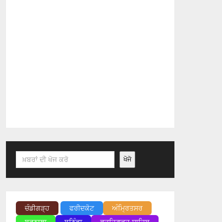
Search
ਖੋਜੋ
ਚੰਡੀਗੜ੍ਹ
ਫਰੀਦਕੋਟ
ਅੰਮ੍ਰਿਤਸਰ