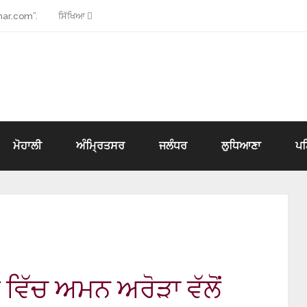
ar.com”.
ਸਿੱਖਿਆ
ਮੋਹਾਲੀ
ਅੰਮ੍ਰਿਤਸਰ
ਜਲੰਧਰ
ਲੁਧਿਆਣਾ
ਪ
 ਵਿੱਚ ਅਮਨ ਅਰੋੜਾ ਵੱਲੋਂ