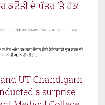
ਕਟੌਤੀ ਦੇ ਪੱਤਰ ‘ਤੇ ਰੋਕ
024
Punjab News
,
ਪੰਜਾਬੀ-ਸਮਾਚਾਰ
No
ਲੈਣ ਅਤੇ ਪ੍ਰਮੋਸ਼ਨਾਂ ਦੌਰਾਨ ਹੁੰਦੀ ਬੇਇਨਸਾਫੀ ਦੂਰ ਕਰਨ ਦੀ
ਖਿਆ ਨੀਤੀ ਘੜਨ ਦੀ ਕੀਤੀ …
 and UT Chandigarh
nducted a surprise
ent Medical College