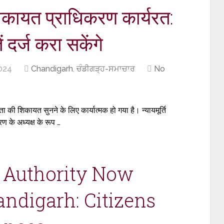
शिकायत प्राधिकरण कार्यरत:
दर्ज करा सकेंगे
024
Chandigarh
,
ਚੰਡੀਗੜ੍ਹ-ਸਮਾਚਾਰ
No
की शिकायत सुनने के लिए कार्यात्मक हो गया है। न्यायमूर्ति
ण के अध्यक्ष के रूप …
 Authority Now
andigarh: Citizens