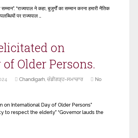
हुआ सम्मान”. “राज्यपाल ने कहा, बुजुर्गों का सम्मान करना हमारी नैतिक
लब्धियों पर राज्यपाल …
elicitated on
 of Older Persons.
024
Chandigarh
,
ਚੰਡੀਗੜ੍ਹ-ਸਮਾਚਾਰ
No
n on International Day of Older Persons”
ity to respect the elderly” “Governor lauds the