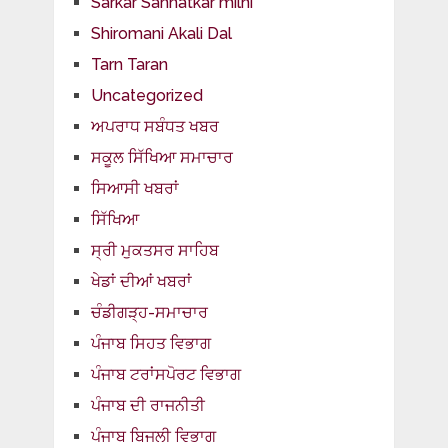
Sarkar Sannatkar milni
Shiromani Akali Dal
Tarn Taran
Uncategorized
ਅਪਰਾਧ ਸਬੰਧਤ ਖਬਰ
ਸਕੂਲ ਸਿੱਖਿਆ ਸਮਾਚਾਰ
ਸਿਆਸੀ ਖਬਰਾਂ
ਸਿੱਖਿਆ
ਸ੍ਰੀ ਮੁਕਤਸਰ ਸਾਹਿਬ
ਖੇਡਾਂ ਦੀਆਂ ਖਬਰਾਂ
ਚੰਡੀਗੜ੍ਹ-ਸਮਾਚਾਰ
ਪੰਜਾਬ ਸਿਹਤ ਵਿਭਾਗ
ਪੰਜਾਬ ਟਰਾਂਸਪੋਰਟ ਵਿਭਾਗ
ਪੰਜਾਬ ਦੀ ਰਾਜਨੀਤੀ
ਪੰਜਾਬ ਬਿਜਲੀ ਵਿਭਾਗ