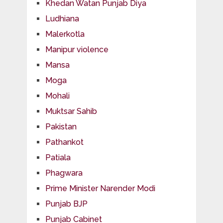
Khedan Watan Punjab Diya
Ludhiana
Malerkotla
Manipur violence
Mansa
Moga
Mohali
Muktsar Sahib
Pakistan
Pathankot
Patiala
Phagwara
Prime Minister Narender Modi
Punjab BJP
Punjab Cabinet