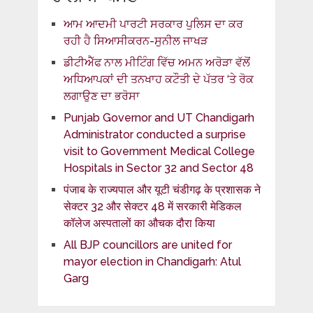
ਆਮ ਆਦਮੀ ਪਾਰਟੀ ਸਰਕਾਰ ਪੁਲਿਸ ਦਾ ਕਰ
ਰਹੀ ਹੈ ਸਿਆਸੀਕਰਨ-ਸੁਨੀਲ ਜਾਖੜ
ਡੀਟੀਐੱਫ ਨਾਲ ਮੀਟਿੰਗ ਵਿੱਚ ਅਮਨ ਅਰੋੜਾ ਵੱਲੋਂ
ਅਧਿਆਪਕਾਂ ਦੀ ਤਨਖਾਹ ਕਟੌਤੀ ਦੇ ਪੱਤਰ ‘ਤੇ ਰੋਕ
ਲਗਾਉਣ ਦਾ ਭਰੋਸਾ
Punjab Governor and UT Chandigarh
Administrator conducted a surprise
visit to Government Medical College
Hospitals in Sector 32 and Sector 48
पंजाब के राज्यपाल और यूटी चंडीगढ़ के प्रशासक ने
सेक्टर 32 और सेक्टर 48 में सरकारी मेडिकल
कॉलेज अस्पतालों का औचक दौरा किया
All BJP councillors are united for
mayor election in Chandigarh: Atul
Garg