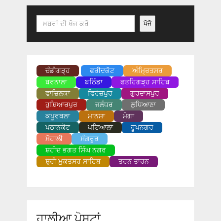
Search
ਖੋਜੋ
ਚੰਡੀਗੜ੍ਹ
ਫਰੀਦਕੋਟ
ਅੰਮ੍ਰਿਤਸਰ
ਬਰਨਾਲਾ
ਬਠਿੰਡਾ
ਫਤਹਿਗੜ੍ਹ ਸਾਹਿਬ
ਫਾਜ਼ਿਲਕਾ
ਫਿਰੋਜ਼ਪੁਰ
ਗੁਰਦਾਸਪੁਰ
ਹੁਸ਼ਿਆਰਪੁਰ
ਜਲੰਧਰ
ਲੁਧਿਆਣਾ
ਕਪੂਰਥਲਾ
ਮਾਨਸਾ
ਮੋਗਾ
ਪਠਾਨਕੋਟ
ਪਟਿਆਲਾ
ਰੂਪਨਗਰ
ਮੋਹਾਲੀ
ਸੰਗਰੂਰ
ਸ਼ਹੀਦ ਭਗਤ ਸਿੰਘ ਨਗਰ
ਸ਼੍ਰੀ ਮੁਕਤਸਰ ਸਾਹਿਬ
ਤਰਨ ਤਾਰਨ
ਹਾਲੀਆ ਪੋਸਟਾਂ