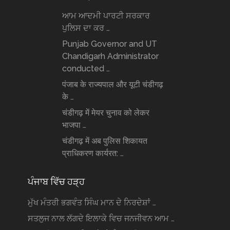
ਆਮ ਆਦਮੀ ਪਾਰਟੀ ਸਰਕਾਰ
ਪੁਲਿਸ ਦਾ ਕਰ …
Punjab Governor and UT
Chandigarh Administrator
conducted …
पंजाब के राज्यपाल और यूटी चंडीगढ़
के …
चंडीगढ़ में मेयर चुनाव को लेकर
भाजपा …
चंडीगढ़ में अब पुलिस शिकायत
प्राधिकरण कार्यरत: …
ਪੰਜਾਬ ਵਿੱਚ ਹੜ੍ਹ
ਮੁੱਖ ਮੰਤਰੀ ਭਗਵੰਤ ਸਿੰਘ ਮਾਨ ਦੇ ਨਿਰਦੇਸ਼ਾਂ …
ਸਤਲੁਜ ਨਾਲ ਲੱਗਦੇ ਇਲਾਕੇ ਵਿਚ ਜਨਜੀਵਨ ਆਮ …