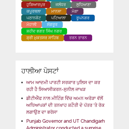
ਹੁਸ਼ਿਆਰਪੁਰ
ਜਲੰਧਰ
ਲੁਧਿਆਣਾ
ਕਪੂਰਥਲਾ
ਮਾਨਸਾ
ਮੋਗਾ
ਪਠਾਨਕੋਟ
ਪਟਿਆਲਾ
ਰੂਪਨਗਰ
ਮੋਹਾਲੀ
ਸੰਗਰੂਰ
ਸ਼ਹੀਦ ਭਗਤ ਸਿੰਘ ਨਗਰ
ਸ਼੍ਰੀ ਮੁਕਤਸਰ ਸਾਹਿਬ
ਤਰਨ ਤਾਰਨ
ਹਾਲੀਆ ਪੋਸਟਾਂ
ਆਮ ਆਦਮੀ ਪਾਰਟੀ ਸਰਕਾਰ ਪੁਲਿਸ ਦਾ ਕਰ
ਰਹੀ ਹੈ ਸਿਆਸੀਕਰਨ-ਸੁਨੀਲ ਜਾਖੜ
ਡੀਟੀਐੱਫ ਨਾਲ ਮੀਟਿੰਗ ਵਿੱਚ ਅਮਨ ਅਰੋੜਾ ਵੱਲੋਂ
ਅਧਿਆਪਕਾਂ ਦੀ ਤਨਖਾਹ ਕਟੌਤੀ ਦੇ ਪੱਤਰ ‘ਤੇ ਰੋਕ
ਲਗਾਉਣ ਦਾ ਭਰੋਸਾ
Punjab Governor and UT Chandigarh
Administrator conducted a surprise