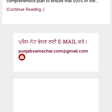
comprehensive plan to ensure that 100% of the …
[Continue Reading...]
ਪ੍ਰੈਸ-ਨੋਟ ਭੇਜਣ ਲਈ E-MAIL ਕਰੋ।
punjabsamachar.com@gmail.com