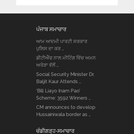
ਪੰਜਾਬ ਸਮਾਚਾਰ
ਆਮ ਆਦਮੀ ਪਾਰਟੀ ਸਰਕਾਰ
ਪੁਲਿਸ ਦਾ ਕਰ …
ਡੀਟੀਐੱਫ ਨਾਲ ਮੀਟਿੰਗ ਵਿੱਚ ਅਮਨ
ਅਰੋੜਾ ਵੱਲੋਂ …
Social Security Minister Dr.
Baljit Kaur Attends …
‘Bill Liayo Inam Pao’
Scheme: 3592 Winners …
CM announces to develop
Hussainiwala border as …
ਚੰਡੀਗੜ੍ਹ-ਸਮਾਚਾਰ