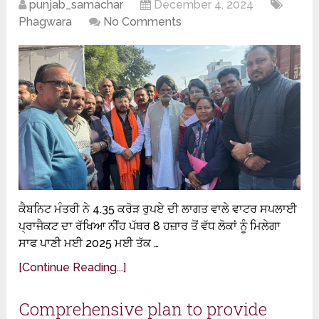
punjab_samachar
December 4, 2024
Phagwara
No Comments
ਕੈਬਨਿਟ ਮੰਤਰੀ ਨੇ 4.35 ਕਰੋੜ ਰੁਪਏ ਦੀ ਲਾਗਤ ਵਾਲੇ ਵਾਟਰ ਸਪਲਾਈ
ਪ੍ਰਾਜੈਕਟ ਦਾ ਰੱਖਿਆ ਨੀਂਹ ਪੱਥਰ 8 ਹਜ਼ਾਰ ਤੋਂ ਵੱਧ ਲੋਕਾਂ ਨੂੰ ਮਿਲੇਗਾ
ਸਾਫ ਪਾਣੀ ਮਈ 2025 ਮਈ ਤੱਕ …
[Continue Reading...]
Comprehensive plan to provide