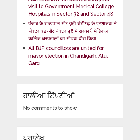
visit to Government Medical College
Hospitals in Sector 32 and Sector 48
पंजाब के राज्यपाल और यूटी चंडीगढ़ के प्रशासक ने
सेक्टर 32 और सेक्टर 48 में सरकारी मेडिकल
कॉलेज अस्पतालों का औचक दौरा किया
All BJP councillors are united for
mayor election in Chandigarh: Atul
Garg
ਹਾਲੀਆ ਟਿੱਪਣੀਆਂ
No comments to show.
ਪੁਰਾਲੇਖ