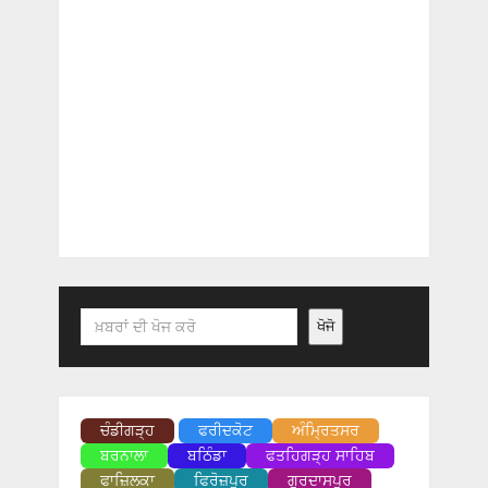
Search
ਖੋਜੋ
ਚੰਡੀਗੜ੍ਹ
ਫਰੀਦਕੋਟ
ਅੰਮ੍ਰਿਤਸਰ
ਬਰਨਾਲਾ
ਬਠਿੰਡਾ
ਫਤਹਿਗੜ੍ਹ ਸਾਹਿਬ
ਫਾਜ਼ਿਲਕਾ
ਫਿਰੋਜ਼ਪੁਰ
ਗੁਰਦਾਸਪੁਰ