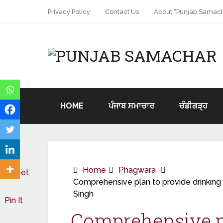
Privacy Policy
Contact Us
About “Punjab Samach
HOME
ਪੰਜਾਬ ਸਮਾਚਾਰ
ਚੰਡੀਗੜ੍ਹ
Home
Phagwara
Tweet
Comprehensive plan to provide drinking 
Singh
Pin It
Comprehensive p