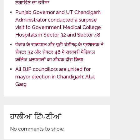
ਲਗਾਉਣ ਦਾ ਭਰੋਸਾ
Punjab Governor and UT Chandigarh
Administrator conducted a surprise
visit to Government Medical College
Hospitals in Sector 32 and Sector 48
पंजाब के राज्यपाल और यूटी चंडीगढ़ के प्रशासक ने
सेक्टर 32 और सेक्टर 48 में सरकारी मेडिकल
कॉलेज अस्पतालों का औचक दौरा किया
All BJP councillors are united for
mayor election in Chandigarh: Atul
Garg
ਹਾਲੀਆ ਟਿੱਪਣੀਆਂ
No comments to show.