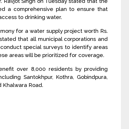
r. Ravjot Singh on Tuesday stated that the
d a comprehensive plan to ensure that
ccess to drinking water.
mony for a water supply project worth Rs.
stated that all municipal corporations and
conduct special surveys to identify areas
se areas will be prioritized for coverage.
enefit over 8,000 residents by providing
ncluding Santokhpur, Kothra, Gobindpura,
d Khalwara Road.