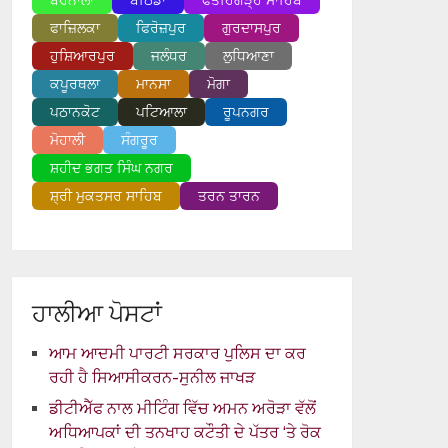
ਬਰਨਾਲਾ
ਬਠਿੰਡਾ
ਫਤਹਿਗੜ੍ਹ ਸਾਹਿਬ
ਫਾਜ਼ਿਲਕਾ
ਫਿਰੋਜ਼ਪੁਰ
ਗੁਰਦਾਸਪੁਰ
ਹੁਸ਼ਿਆਰਪੁਰ
ਜਲੰਧਰ
ਲੁਧਿਆਣਾ
ਕਪੂਰਥਲਾ
ਮਾਨਸਾ
ਮੋਗਾ
ਪਠਾਨਕੋਟ
ਪਟਿਆਲਾ
ਰੂਪਨਗਰ
ਮੋਹਾਲੀ
ਸੰਗਰੂਰ
ਸ਼ਹੀਦ ਭਗਤ ਸਿੰਘ ਨਗਰ
ਸ਼੍ਰੀ ਮੁਕਤਸਰ ਸਾਹਿਬ
ਤਰਨ ਤਾਰਨ
ਹਾਲੀਆ ਪੋਸਟਾਂ
ਆਮ ਆਦਮੀ ਪਾਰਟੀ ਸਰਕਾਰ ਪੁਲਿਸ ਦਾ ਕਰ
ਰਹੀ ਹੈ ਸਿਆਸੀਕਰਨ-ਸੁਨੀਲ ਜਾਖੜ
ਡੀਟੀਐੱਫ ਨਾਲ ਮੀਟਿੰਗ ਵਿੱਚ ਅਮਨ ਅਰੋੜਾ ਵੱਲੋਂ
ਅਧਿਆਪਕਾਂ ਦੀ ਤਨਖਾਹ ਕਟੌਤੀ ਦੇ ਪੱਤਰ ‘ਤੇ ਰੋਕ