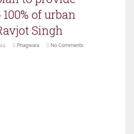
o 100% of urban
Ravjot Singh
024
Phagwara
No Comments