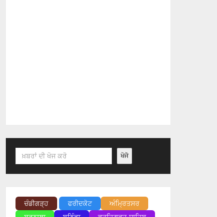
Search
ਖੋਜੋ
ਚੰਡੀਗੜ੍ਹ
ਫਰੀਦਕੋਟ
ਅੰਮ੍ਰਿਤਸਰ