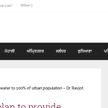
ar.com”.
ਸਿੱਖਿਆ
ਮੋਹਾਲੀ
ਅੰਮ੍ਰਿਤਸਰ
ਜਲੰਧਰ
ਲੁਧਿਆਣਾ
ਪ
water to 100% of urban population – Dr. Ravjot
lan to provide