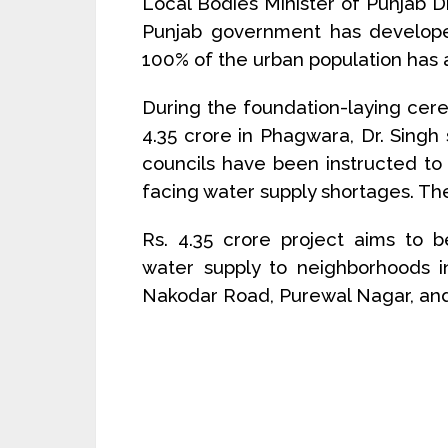
Local Bodies Minister of Punjab D
Punjab government has develope
100% of the urban population has a
During the foundation-laying cere
4.35 crore in Phagwara, Dr. Singh 
councils have been instructed to 
facing water supply shortages. The
Rs. 4.35 crore project aims to b
water supply to neighborhoods i
Nakodar Road, Purewal Nagar, an