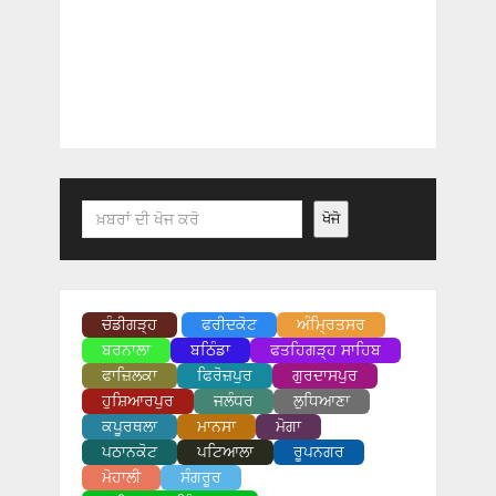
Search
ਖੋਜੋ
ਚੰਡੀਗੜ੍ਹ
ਫਰੀਦਕੋਟ
ਅੰਮ੍ਰਿਤਸਰ
ਬਰਨਾਲਾ
ਬਠਿੰਡਾ
ਫਤਹਿਗੜ੍ਹ ਸਾਹਿਬ
ਫਾਜ਼ਿਲਕਾ
ਫਿਰੋਜ਼ਪੁਰ
ਗੁਰਦਾਸਪੁਰ
ਹੁਸ਼ਿਆਰਪੁਰ
ਜਲੰਧਰ
ਲੁਧਿਆਣਾ
ਕਪੂਰਥਲਾ
ਮਾਨਸਾ
ਮੋਗਾ
ਪਠਾਨਕੋਟ
ਪਟਿਆਲਾ
ਰੂਪਨਗਰ
ਮੋਹਾਲੀ
ਸੰਗਰੂਰ