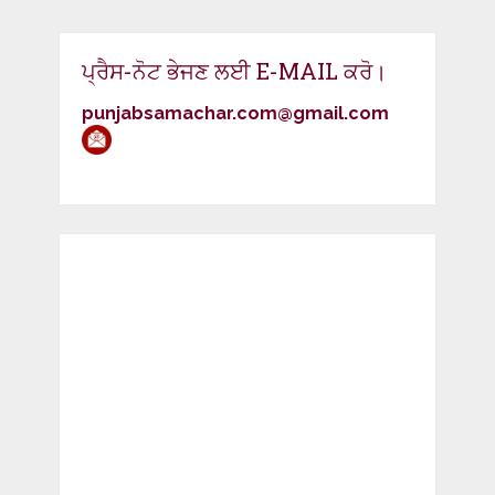
ਪ੍ਰੈਸ-ਨੋਟ ਭੇਜਣ ਲਈ E-MAIL ਕਰੋ।
punjabsamachar.com@gmail.com