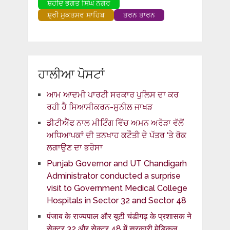
ਸ਼ਹੀਦ ਭਗਤ ਸਿੰਘ ਨਗਰ
ਸ਼੍ਰੀ ਮੁਕਤਸਰ ਸਾਹਿਬ
ਤਰਨ ਤਾਰਨ
ਹਾਲੀਆ ਪੋਸਟਾਂ
ਆਮ ਆਦਮੀ ਪਾਰਟੀ ਸਰਕਾਰ ਪੁਲਿਸ ਦਾ ਕਰ
ਰਹੀ ਹੈ ਸਿਆਸੀਕਰਨ-ਸੁਨੀਲ ਜਾਖੜ
ਡੀਟੀਐੱਫ ਨਾਲ ਮੀਟਿੰਗ ਵਿੱਚ ਅਮਨ ਅਰੋੜਾ ਵੱਲੋਂ
ਅਧਿਆਪਕਾਂ ਦੀ ਤਨਖਾਹ ਕਟੌਤੀ ਦੇ ਪੱਤਰ ‘ਤੇ ਰੋਕ
ਲਗਾਉਣ ਦਾ ਭਰੋਸਾ
Punjab Governor and UT Chandigarh
Administrator conducted a surprise
visit to Government Medical College
Hospitals in Sector 32 and Sector 48
पंजाब के राज्यपाल और यूटी चंडीगढ़ के प्रशासक ने
सेक्टर 32 और सेक्टर 48 में सरकारी मेडिकल