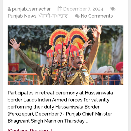
punjab_samachar
December 7, 2024
Punjab News
,
ਪੰਜਾਬੀ-ਸਮਾਚਾਰ
No Comments
Participates in retreat ceremony at Hussainiwala
border Lauds Indian Armed forces for valiantly
performing their duty Hussainiwala Border
(Ferozepur), December 7- Punjab Chief Minister
Bhagwant Singh Mann on Thursday …
[Continue Reading...]