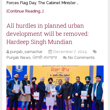
Forces Flag Day. The Cabinet Minister …
[Continue Reading...]
All hurdles in planned urban
development will be removed:
Hardeep Singh Mundian
punjab_samachar
December 7, 2024
Punjab News
,
ਪੰਜਾਬੀ-ਸਮਾਚਾਰ
No Comments