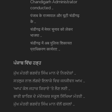
Chandigarh Administrator
conducted …
पंजाब के राज्यपाल और यूटी चंडीगढ़
के …
चंडीगढ़ में मेयर चुनाव को लेकर
भाजपा …
चंडीगढ़ में अब पुलिस शिकायत
प्राधिकरण कार्यरत: …
ਪੰਜਾਬ ਵਿੱਚ ਹੜ੍ਹ
ਮੁੱਖ ਮੰਤਰੀ ਭਗਵੰਤ ਸਿੰਘ ਮਾਨ ਦੇ ਨਿਰਦੇਸ਼ਾਂ …
ਸਤਲੁਜ ਨਾਲ ਲੱਗਦੇ ਇਲਾਕੇ ਵਿਚ ਜਨਜੀਵਨ ਆਮ …
‘ਆਪ’ ਕੋਲ ਜਹਾਜ਼ ਕਿਰਾਏ ‘ਤੇ ਲੈਣ ਲਈ …
ਭਾਰੀ ਬਾਰਿਸ਼ ਦੇ ਮੱਦੇਨਜ਼ਰ ਸਕੂਲ ਸਿੱਖਿਆ ਮੰਤਰੀ …
ਮੁੱਖ ਮੰਤਰੀ ਭਗਵੰਤ ਸਿੰਘ ਮਾਨ ਵੱਲੋਂ ਫਸਲਾਂ …