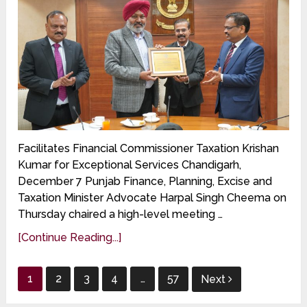
Facilitates Financial Commissioner Taxation Krishan
Kumar for Exceptional Services Chandigarh,
December 7 Punjab Finance, Planning, Excise and
Taxation Minister Advocate Harpal Singh Cheema on
Thursday chaired a high-level meeting …
[Continue Reading...]
Posts
1
2
3
4
…
57
Next
pagination