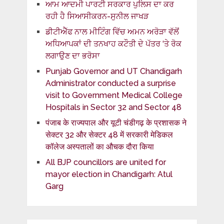
ਆਮ ਆਦਮੀ ਪਾਰਟੀ ਸਰਕਾਰ ਪੁਲਿਸ ਦਾ ਕਰ
ਰਹੀ ਹੈ ਸਿਆਸੀਕਰਨ-ਸੁਨੀਲ ਜਾਖੜ
ਡੀਟੀਐੱਫ ਨਾਲ ਮੀਟਿੰਗ ਵਿੱਚ ਅਮਨ ਅਰੋੜਾ ਵੱਲੋਂ
ਅਧਿਆਪਕਾਂ ਦੀ ਤਨਖਾਹ ਕਟੌਤੀ ਦੇ ਪੱਤਰ ‘ਤੇ ਰੋਕ
ਲਗਾਉਣ ਦਾ ਭਰੋਸਾ
Punjab Governor and UT Chandigarh
Administrator conducted a surprise
visit to Government Medical College
Hospitals in Sector 32 and Sector 48
पंजाब के राज्यपाल और यूटी चंडीगढ़ के प्रशासक ने
सेक्टर 32 और सेक्टर 48 में सरकारी मेडिकल
कॉलेज अस्पतालों का औचक दौरा किया
All BJP councillors are united for
mayor election in Chandigarh: Atul
Garg