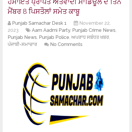
ਹਮਾਇਤ ਪ੍ਰਾਪਤ ਅੱਤਵਾਦੀ ਮਾਡਿਊਲ ਦੇ ਤਿੰਨ
ਮੈਂਬਰ 8 ਪਿਸਤੌਲਾਂ ਸਮੇਤ ਕਾਬੂ
Punjab Samachar Desk 1
November 22,
2023
Aam Aadmi Party
,
Punjab Crime News
,
Punjab News
,
Punjab Police
,
ਅਪਰਾਧ ਸਬੰਧਤ ਖਬਰ
,
ਪੰਜਾਬੀ-ਸਮਾਚਾਰ
No Comments