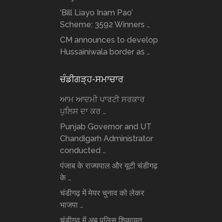
‘Bill Liayo Inam Pao’
Scheme: 3592 Winners …
CM announces to develop
Hussainiwala border as …
ਚੰਡੀਗੜ੍ਹ-ਸਮਾਚਾਰ
ਆਮ ਆਦਮੀ ਪਾਰਟੀ ਸਰਕਾਰ
ਪੁਲਿਸ ਦਾ ਕਰ …
Punjab Governor and UT
Chandigarh Administrator
conducted …
पंजाब के राज्यपाल और यूटी चंडीगढ़
के …
चंडीगढ़ में मेयर चुनाव को लेकर
भाजपा …
चंडीगढ़ में अब पुलिस शिकायत