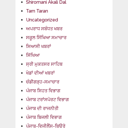
Shiromani Akali Dal
Tarn Taran
Uncategorized
ਅਪਰਾਧ ਸਬੰਧਤ ਖਬਰ
ਸਕੂਲ ਸਿੱਖਿਆ ਸਮਾਚਾਰ
ਸਿਆਸੀ ਖਬਰਾਂ
ਸਿੱਖਿਆ
ਸ੍ਰੀ ਮੁਕਤਸਰ ਸਾਹਿਬ
ਖੇਡਾਂ ਦੀਆਂ ਖਬਰਾਂ
ਚੰਡੀਗੜ੍ਹ-ਸਮਾਚਾਰ
ਪੰਜਾਬ ਸਿਹਤ ਵਿਭਾਗ
ਪੰਜਾਬ ਟਰਾਂਸਪੋਰਟ ਵਿਭਾਗ
ਪੰਜਾਬ ਦੀ ਰਾਜਨੀਤੀ
ਪੰਜਾਬ ਬਿਜਲੀ ਵਿਭਾਗ
ਪੰਜਾਬ-ਵਿਜੀਲੈਂਸ-ਬਿਊਰੋ