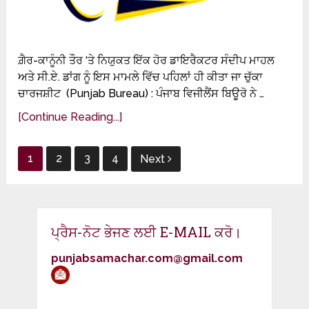
ਗ਼ੈਰ-ਕਾਨੂੰਨੀ ਤੌਰ ‘ਤੇ ਨਿਯੁਕਤ ਇੱਕ ਹੋਰ ਡਾਇਰੈਕਟਰ ਸੰਦੀਪ ਮਾਹਲ
ਅਤੇ ਸੀ.ਏ. ਡਾਂਗ ਨੂੰ ਇਸ ਮਾਮਲੇ ਵਿੱਚ ਪਹਿਲਾਂ ਹੀ ਕੀਤਾ ਜਾ ਚੁੱਕਾ
ਚਾਰਜਸ਼ੀਟ (Punjab Bureau) : ਪੰਜਾਬ ਵਿਜੀਲੈਂਸ ਬਿਊਰੋ ਨੇ …
[Continue Reading...]
Posts
1
2
3
4
Next
pagination
ਪ੍ਰੈਸ-ਨੋਟ ਭੇਜਣ ਲਈ E-MAIL ਕਰੋ।
punjabsamachar.com@gmail.com