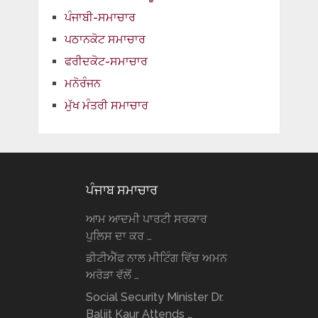
ਪੰਜਾਬੀ-ਸਮਾਚਾਰ
ਪਠਾਨਕੋਟ ਸਮਾਚਾਰ
ਫਰੀਦਕੋਟ-ਸਮਾਚਾਰ
ਮਨੋਰੰਜਨ
ਮੁੱਖ ਮੰਤਰੀ ਸਮਾਚਾਰ
ਪੰਜਾਬ ਸਮਾਚਾਰ
ਆਮ ਆਦਮੀ ਪਾਰਟੀ ਸਰਕਾਰ
ਪੁਲਿਸ ਦਾ ਕਰ …
ਡੀਟੀਐੱਫ ਨਾਲ ਮੀਟਿੰਗ ਵਿੱਚ ਅਮਨ
ਅਰੋੜਾ ਵੱਲੋਂ …
Social Security Minister Dr.
Baljit Kaur Attends …