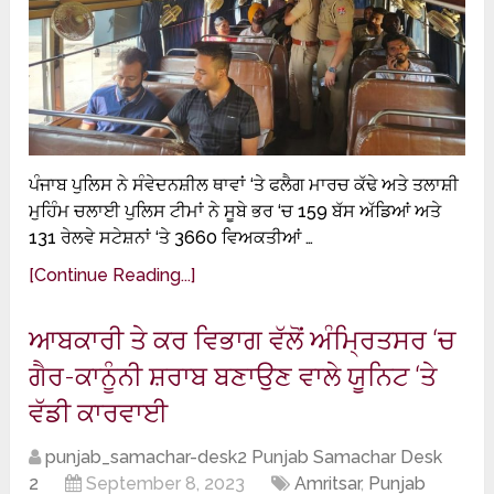
ਪੰਜਾਬ ਪੁਲਿਸ ਨੇ ਸੰਵੇਦਨਸ਼ੀਲ ਥਾਵਾਂ ‘ਤੇ ਫਲੈਗ ਮਾਰਚ ਕੱਢੇ ਅਤੇ ਤਲਾਸ਼ੀ
ਮੁਹਿੰਮ ਚਲਾਈ ਪੁਲਿਸ ਟੀਮਾਂ ਨੇ ਸੂਬੇ ਭਰ ‘ਚ 159 ਬੱਸ ਅੱਡਿਆਂ ਅਤੇ
131 ਰੇਲਵੇ ਸਟੇਸ਼ਨਾਂ ‘ਤੇ 3660 ਵਿਅਕਤੀਆਂ …
[Continue Reading...]
ਆਬਕਾਰੀ ਤੇ ਕਰ ਵਿਭਾਗ ਵੱਲੋਂ ਅੰਮ੍ਰਿਤਸਰ ‘ਚ
ਗੈਰ-ਕਾਨੂੰਨੀ ਸ਼ਰਾਬ ਬਣਾਉਣ ਵਾਲੇ ਯੂਨਿਟ ‘ਤੇ
ਵੱਡੀ ਕਾਰਵਾਈ
punjab_samachar-desk2 Punjab Samachar Desk
2
September 8, 2023
Amritsar
,
Punjab