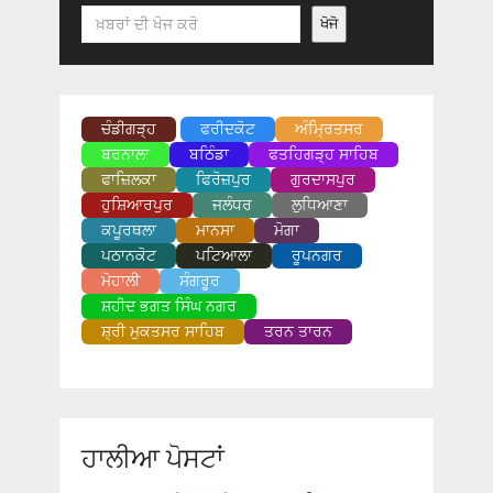
Search
ਖੋਜੋ
ਚੰਡੀਗੜ੍ਹ
ਫਰੀਦਕੋਟ
ਅੰਮ੍ਰਿਤਸਰ
ਬਰਨਾਲਾ
ਬਠਿੰਡਾ
ਫਤਹਿਗੜ੍ਹ ਸਾਹਿਬ
ਫਾਜ਼ਿਲਕਾ
ਫਿਰੋਜ਼ਪੁਰ
ਗੁਰਦਾਸਪੁਰ
ਹੁਸ਼ਿਆਰਪੁਰ
ਜਲੰਧਰ
ਲੁਧਿਆਣਾ
ਕਪੂਰਥਲਾ
ਮਾਨਸਾ
ਮੋਗਾ
ਪਠਾਨਕੋਟ
ਪਟਿਆਲਾ
ਰੂਪਨਗਰ
ਮੋਹਾਲੀ
ਸੰਗਰੂਰ
ਸ਼ਹੀਦ ਭਗਤ ਸਿੰਘ ਨਗਰ
ਸ਼੍ਰੀ ਮੁਕਤਸਰ ਸਾਹਿਬ
ਤਰਨ ਤਾਰਨ
ਹਾਲੀਆ ਪੋਸਟਾਂ