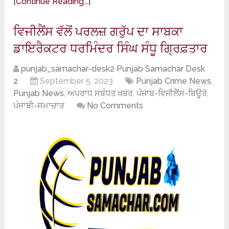
[Continue Reading...]
ਵਿਜੀਲੈਂਸ ਵੱਲੋਂ ਪਰਲਜ਼ ਗਰੁੱਪ ਦਾ ਸਾਬਕਾ
ਡਾਇਰੈਕਟਰ ਧਰਮਿੰਦਰ ਸਿੰਘ ਸੰਧੂ ਗ੍ਰਿਫ਼ਤਾਰ
punjab_samachar-desk2 Punjab Samachar Desk
2
September 5, 2023
Punjab Crime News
,
Punjab News
,
ਅਪਰਾਧ ਸਬੰਧਤ ਖਬਰ
,
ਪੰਜਾਬ-ਵਿਜੀਲੈਂਸ-ਬਿਊਰੋ
,
ਪੰਜਾਬੀ-ਸਮਾਚਾਰ
No Comments