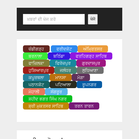
Search
ਖੋਜੋ
ਚੰਡੀਗੜ੍ਹ
ਫਰੀਦਕੋਟ
ਅੰਮ੍ਰਿਤਸਰ
ਬਰਨਾਲਾ
ਬਠਿੰਡਾ
ਫਤਹਿਗੜ੍ਹ ਸਾਹਿਬ
ਫਾਜ਼ਿਲਕਾ
ਫਿਰੋਜ਼ਪੁਰ
ਗੁਰਦਾਸਪੁਰ
ਹੁਸ਼ਿਆਰਪੁਰ
ਜਲੰਧਰ
ਲੁਧਿਆਣਾ
ਕਪੂਰਥਲਾ
ਮਾਨਸਾ
ਮੋਗਾ
ਪਠਾਨਕੋਟ
ਪਟਿਆਲਾ
ਰੂਪਨਗਰ
ਮੋਹਾਲੀ
ਸੰਗਰੂਰ
ਸ਼ਹੀਦ ਭਗਤ ਸਿੰਘ ਨਗਰ
ਸ਼੍ਰੀ ਮੁਕਤਸਰ ਸਾਹਿਬ
ਤਰਨ ਤਾਰਨ