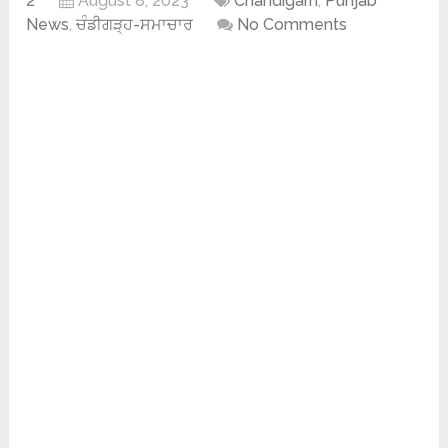
2
August 8, 2023
Chandigarh
,
Punjab
News
,
ਚੰਡੀਗੜ੍ਹ-ਸਮਾਚਾਰ
No Comments