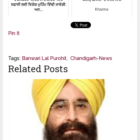
ਸਫ਼ਾਈ ਲਈ ਵਿਸ਼ੇਸ਼ ਮੁਹਿੰਮ ਵਿੱਢੀ ਜਾਵੇਗੀ:
ਅਨ...
Khanna
ਪੰਜਾਬੀ-ਸਮਾਚਾਰ
Pin It
Tags:
Banwari Lal Purohit
,
Chandigarh-News
Related Posts