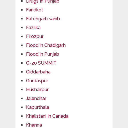
Drugs In Punjab
Faridkot
Fatehgarh sahib
Fazilka
Firozpur
Flood in Chadigarh
Flood in Punjab
G-20 SUMMIT
Giddarbaha
Gurdaspur
Hushairpur
Jalandhar
Kapurthala
Khalistani In Canada
Khanna