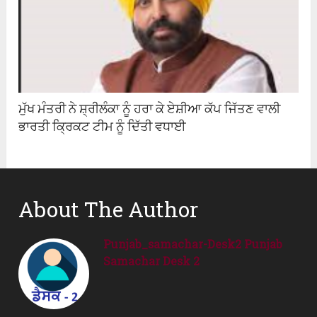
ਮੁੱਖ ਮੰਤਰੀ ਨੇ ਸ਼੍ਰੀਲੰਕਾ ਨੂੰ ਹਰਾ ਕੇ ਏਸ਼ੀਆ ਕੱਪ ਜਿੱਤਣ ਵਾਲੀ
ਭਾਰਤੀ ਕ੍ਰਿਕਟ ਟੀਮ ਨੂੰ ਦਿੱਤੀ ਵਧਾਈ
About The Author
Punjab_samachar-Desk2 Punjab
Samachar Desk 2