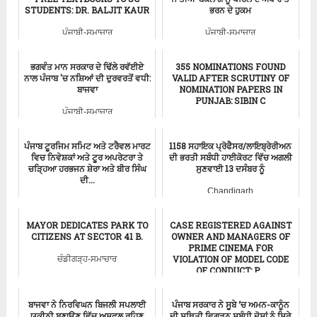
STUDENTS: DR. BALJIT KAUR
ਭਰਨ ਦੇ ਹੁਕਮ
ਪੰਜਾਬੀ-ਸਮਾਚਾਰ
ਪੰਜਾਬੀ-ਸਮਾਚਾਰ
ਭਗਵੰਤ ਮਾਨ ਸਰਕਾਰ ਦੇ ਢਿੱਲੇ ਰਵੱਈਏ
355 NOMINATIONS FOUND
ਨਾਲ ਪੰਜਾਬ 'ਚ ਨਸ਼ਿਆਂ ਦੀ ਦੁਰਵਰਤੋਂ ਵਧੀ:
VALID AFTER SCRUTINY OF
ਬਾਜਵਾ
NOMINATION PAPERS IN
PUNJAB: SIBIN C
ਪੰਜਾਬੀ-ਸਮਾਚਾਰ
ਪੰਜਾਬੀ-ਸਮਾਚਾਰ
ਪੰਜਾਬ ਟੂਰਜਿਮ ਸਮਿਟ ਅਤੇ ਟਰੈਵਲ ਮਾਰਟ
1158 ਸਹਾਇਕ ਪ੍ਰੋਫੈਸਰ/ਲਾਇਬ੍ਰੇਰੀਅਨ
ਵਿਚ ਨਿਵੇਸ਼ਕਾਂ ਅਤੇ ਟੂਰ ਅਪਰੇਟਰਾ ਤੇ
ਦੀ ਭਰਤੀ ਸਬੰਧੀ ਹਾਈਕੋਰਟ ਵਿੱਚ ਅਗਲੀ
ਚੜ੍ਹਿਆ ਹਰਭਜਨ ਸ਼ੇਰਾ ਅਤੇ ਬੀਰ ਸਿੰਘ
ਸੁਣਵਾਈ 13 ਦਸੰਬਰ ਨੂੰ
ਦੀ...
Chandigarh
Aam Aadmi Party
MAYOR DEDICATES PARK TO
CASE REGISTERED AGAINST
CITIZENS AT SECTOR 41 B.
OWNER AND MANAGERS OF
PRIME CINEMA FOR
VIOLATION OF MODEL CODE
ਚੰਡੀਗੜ੍ਹ-ਸਮਾਚਾਰ
OF CONDUCT: P...
ਪੰਜਾਬੀ-ਸਮਾਚਾਰ
ਬਾਜਵਾ ਨੇ ਨਿਰਵਿਘਨ ਬਿਜਲੀ ਸਪਲਾਈ
ਪੰਜਾਬ ਸਰਕਾਰ ਨੇ ਸੂਬੇ ‘ਚ ਅਮਨ-ਕਾਨੂੰਨ
ਯਕੀਨੀ ਬਣਾਉਣ ਵਿੱਚ ਅਸਫ਼ਲ ਰਹਿਣ
ਦੀ ਸਥਿਤੀ ਵਿਗੜਨ ਸਬੰਧੀ ਦੋਸ਼ਾਂ ਨੂੰ ਸਿਰੇ