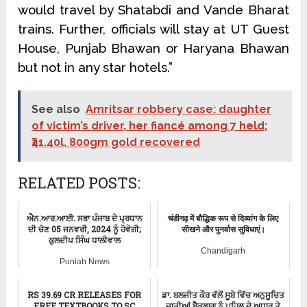
would travel by Shatabdi and Vande Bharat
trains. Further, officials will stay at UT Guest
House, Punjab Bhawan or Haryana Bhawan
but not in any star hotels.”
See also
Amritsar robbery case: daughter
of victim’s driver, her fiancé among 7 held;
₹41.40l, 800gm gold recovered
RELATED POSTS:
ਐਨ.ਆਰ.ਆਈ. ਸਭਾ ਪੰਜਾਬ ਦੇ ਪ੍ਰਧਾਨ
चंडीगढ़ में बौद्धिक रूप से दिव्यांग के लिए
ਦੀ ਚੋਣ 05 ਜਨਵਰੀ, 2024 ਨੂੰ ਹੋਵੇਗੀ;
सीखने और पुनर्वास सुविधाएं।
ਕੁਲਦੀਪ ਸਿੰਘ ਧਾਲੀਵਾਲ
Chandigarh
Punjab News
RS 39.69 CR RELEASES FOR
ਡਾ. ਬਲਜੀਤ ਕੌਰ ਵੱਲੋਂ ਸੂਬੇ ਵਿੱਚ ਅਨੁਸੂਚਿਤ
FREE TEXTBOOKS TO SC
ਜਾਤੀਆਂ ਬੈਕਲਾਗ ਨੂੰ ਪਹਿਲ ਦੇ ਅਧਾਰ ਤੇ