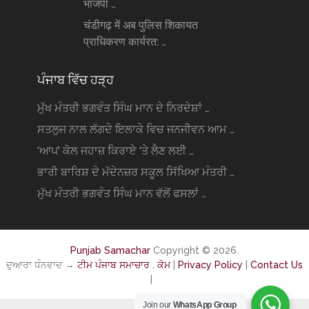
भाजपा …
चंडीगढ़ में अब पुलिस शिकायत
प्राधिकरण कार्यरत: …
ਪੰਜਾਬ ਵਿੱਚ ਹੜ੍ਹ
ਮੁੱਖ ਮੰਤਰੀ ਭਗਵੰਤ ਸਿੰਘ ਮਾਨ ਦੇ ਨਿਰਦੇਸ਼ਾਂ …
ਸਤਲੁਜ ਨਾਲ ਲੱਗਦੇ ਇਲਾਕੇ ਵਿਚ ਜਨਜੀਵਨ ਆਮ …
‘ਆਪ’ ਕੋਲ ਜਹਾਜ਼ ਕਿਰਾਏ ‘ਤੇ ਲੈਣ ਲਈ …
ਭਾਰੀ ਬਾਰਿਸ਼ ਦੇ ਮੱਦੇਨਜ਼ਰ ਸਕੂਲ ਸਿੱਖਿਆ ਮੰਤਰੀ …
ਮੁੱਖ ਮੰਤਰੀ ਭਗਵੰਤ ਸਿੰਘ ਮਾਨ ਵੱਲੋਂ ਫਸਲਾਂ …
Punjab Samachar
Copyright © 2026.
ਦੁਆਰਾ ਧੰਨਵਾਦ →
ਟੀਮ ਪੰਜਾਬ ਸਮਾਚਾਰ . ਕੋਮ
|
Privacy Policy
|
Contact Us
|
Join our
WhatsApp Group