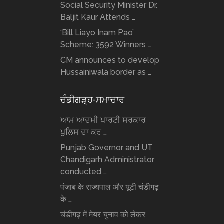
Social Security Minister Dr.
Baljit Kaur Attends …
‘Bill Liayo Inam Pao’
Scheme: 3592 Winners …
CM announces to develop
Hussainiwala border as …
ਚੰਡੀਗੜ੍ਹ-ਸਮਾਚਾਰ
ਆਮ ਆਦਮੀ ਪਾਰਟੀ ਸਰਕਾਰ
ਪੁਲਿਸ ਦਾ ਕਰ …
Punjab Governor and UT
Chandigarh Administrator
conducted …
पंजाब के राज्यपाल और यूटी चंडीगढ़
के …
चंडीगढ़ में मेयर चुनाव को लेकर