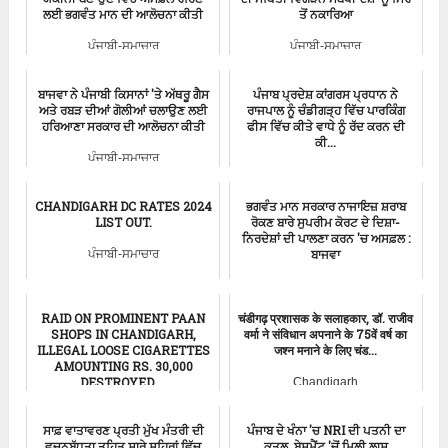
ਲਈ ਭਗਵੰਤ ਮਾਨ ਦੀ ਆਲੋਚਨਾ ਕੀਤੀ
ਤੋਂ ਨਕਾਰਿਆ
ਪੰਜਾਬੀ-ਸਮਾਚਾਰ
ਪੰਜਾਬੀ-ਸਮਾਚਾਰ
ਬਾਜਵਾ ਨੇ ਪੰਜਾਬੀ ਕਿਸਾਨਾਂ 'ਤੇ ਅੱਥਰੂ ਗੈਸ
ਪੰਜਾਬ ਪ੍ਰਦੇਸ਼ ਕਾਂਗਰਸ ਪ੍ਰਧਾਨ ਨੇ
ਅਤੇ ਰਬੜ ਦੀਆਂ ਗੋਲੀਆਂ ਚਲਾਉਣ ਲਈ
ਰਾਜਪਾਲ ਨੂੰ ਚੰਡੀਗੜ੍ਹ ਵਿੱਚ ਪਾਰਕਿੰਗ
ਹਰਿਆਣਾ ਸਰਕਾਰ ਦੀ ਆਲੋਚਨਾ ਕੀਤੀ
ਫੀਸ ਵਿੱਚ ਕੀਤੇ ਵਾਧੇ ਨੂੰ ਰੱਦ ਕਰਨ ਦੀ
ਕੀ...
ਪੰਜਾਬੀ-ਸਮਾਚਾਰ
Punjab Congress
CHANDIGARH DC RATES 2024
ਭਗਵੰਤ ਮਾਨ ਸਰਕਾਰ ਨਾਜਾਇਜ਼ ਸ਼ਰਾਬ
LIST OUT.
ਰੋਕਣ ਬਾਰੇ ਸੁਪਰੀਮ ਕੋਰਟ ਦੇ ਦਿਸ਼ਾ-
ਨਿਰਦੇਸ਼ਾਂ ਦੀ ਪਾਲਣਾ ਕਰਨ 'ਚ ਅਸਫ਼ਲ :
ਬਾਜਵਾ
ਪੰਜਾਬੀ-ਸਮਾਚਾਰ
ਪੰਜਾਬੀ-ਸਮਾਚਾਰ
RAID ON PROMINENT PAAN
चंडीगढ़ प्रशासक के सलाहकार, डॉ. राजीव
SHOPS IN CHANDIGARH,
वर्मा ने संविधान अपनाने के 75वें वर्ष का
ILLEGAL LOOSE CIGARETTES
जश्न मनाने के लिए चंड...
AMOUNTING RS. 30,000
DESTROYED ...
Chandigarh
ਚੰਡੀਗੜ੍ਹ-ਸਮਾਚਾਰ
ਸਾਫ਼ ਵਾਤਾਵਰਣ ਪ੍ਰਤੀ ਮੁੱਖ ਮੰਤਰੀ ਦੀ
ਪੰਜਾਬ ਦੇ ਖੰਨਾ 'ਚ NRI ਦੀ ਪਤਨੀ ਦਾ
ਵਚਨਬੱਧਤਾ ਤਹਿਤ ਸਾਰੇ ਸ਼ਹਿਰਾਂ ਵਿੱਚ
ਕਤਲ, ਬੇਸਮੈਂਟ 'ਚੋਂ ਮਿਲੀ ਲਾਸ਼