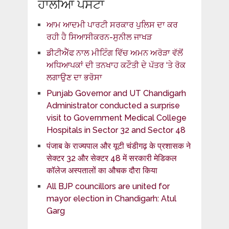
ਹਾਲੀਆ ਪੋਸਟਾਂ
ਆਮ ਆਦਮੀ ਪਾਰਟੀ ਸਰਕਾਰ ਪੁਲਿਸ ਦਾ ਕਰ
ਰਹੀ ਹੈ ਸਿਆਸੀਕਰਨ-ਸੁਨੀਲ ਜਾਖੜ
ਡੀਟੀਐੱਫ ਨਾਲ ਮੀਟਿੰਗ ਵਿੱਚ ਅਮਨ ਅਰੋੜਾ ਵੱਲੋਂ
ਅਧਿਆਪਕਾਂ ਦੀ ਤਨਖਾਹ ਕਟੌਤੀ ਦੇ ਪੱਤਰ ‘ਤੇ ਰੋਕ
ਲਗਾਉਣ ਦਾ ਭਰੋਸਾ
Punjab Governor and UT Chandigarh
Administrator conducted a surprise
visit to Government Medical College
Hospitals in Sector 32 and Sector 48
पंजाब के राज्यपाल और यूटी चंडीगढ़ के प्रशासक ने
सेक्टर 32 और सेक्टर 48 में सरकारी मेडिकल
कॉलेज अस्पतालों का औचक दौरा किया
All BJP councillors are united for
mayor election in Chandigarh: Atul
Garg