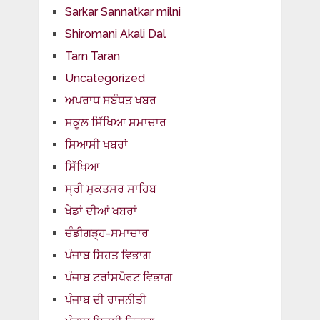
Sarkar Sannatkar milni
Shiromani Akali Dal
Tarn Taran
Uncategorized
ਅਪਰਾਧ ਸਬੰਧਤ ਖਬਰ
ਸਕੂਲ ਸਿੱਖਿਆ ਸਮਾਚਾਰ
ਸਿਆਸੀ ਖਬਰਾਂ
ਸਿੱਖਿਆ
ਸ੍ਰੀ ਮੁਕਤਸਰ ਸਾਹਿਬ
ਖੇਡਾਂ ਦੀਆਂ ਖਬਰਾਂ
ਚੰਡੀਗੜ੍ਹ-ਸਮਾਚਾਰ
ਪੰਜਾਬ ਸਿਹਤ ਵਿਭਾਗ
ਪੰਜਾਬ ਟਰਾਂਸਪੋਰਟ ਵਿਭਾਗ
ਪੰਜਾਬ ਦੀ ਰਾਜਨੀਤੀ