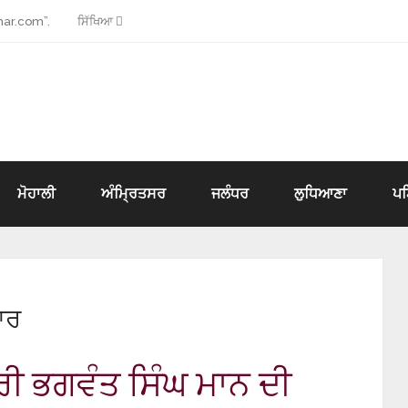
ar.com”.
ਸਿੱਖਿਆ
ਮੋਹਾਲੀ
ਅੰਮ੍ਰਿਤਸਰ
ਜਲੰਧਰ
ਲੁਧਿਆਣਾ
ਪ
ਾਰ
ਰੀ ਭਗਵੰਤ ਸਿੰਘ ਮਾਨ ਦੀ