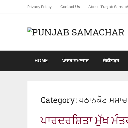
Privacy Policy
Contact Us
About “Punjab Samach
HOME
ਪੰਜਾਬ ਸਮਾਚਾਰ
ਚੰਡੀਗੜ੍ਹ
Category:
ਪਠਾਨਕੋਟ ਸਮਾਚ
ਪਾਰਦਰਸ਼ਿਤਾ ਮੁੱਖ ਮੰਤ