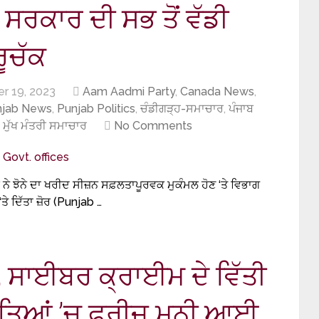
ਰਕਾਰ ਦੀ ਸਭ ਤੋਂ ਵੱਡੀ
ੂਚੱਕ
r 19, 2023
Aam Aadmi Party
,
Canada News
,
njab News
,
Punjab Politics
,
ਚੰਡੀਗੜ੍ਹ-ਸਮਾਚਾਰ
,
ਪੰਜਾਬ
,
ਮੁੱਖ ਮੰਤਰੀ ਸਮਾਚਾਰ
No Comments
ੇ ਝੋਨੇ ਦਾ ਖਰੀਦ ਸੀਜ਼ਨ ਸਫ਼ਲਤਾਪੂਰਵਕ ਮੁਕੰਮਲ ਹੋਣ ‘ਤੇ ਵਿਭਾਗ
ਤੇ ਦਿੱਤਾ ਜ਼ੋਰ (Punjab …
, ਸਾਈਬਰ ਕ੍ਰਾਈਮ ਦੇ ਵਿੱਤੀ
 ਖਾਤਿਆਂ ’ਚ ਫਰੀਜ਼ ਮਨੀ ਆਈ