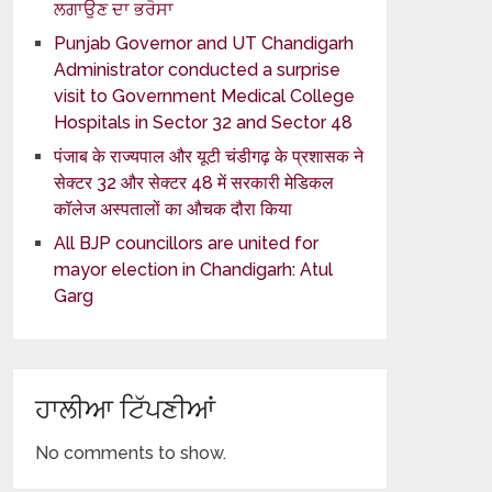
ਲਗਾਉਣ ਦਾ ਭਰੋਸਾ
Punjab Governor and UT Chandigarh
Administrator conducted a surprise
visit to Government Medical College
Hospitals in Sector 32 and Sector 48
पंजाब के राज्यपाल और यूटी चंडीगढ़ के प्रशासक ने
सेक्टर 32 और सेक्टर 48 में सरकारी मेडिकल
कॉलेज अस्पतालों का औचक दौरा किया
All BJP councillors are united for
mayor election in Chandigarh: Atul
Garg
ਹਾਲੀਆ ਟਿੱਪਣੀਆਂ
No comments to show.