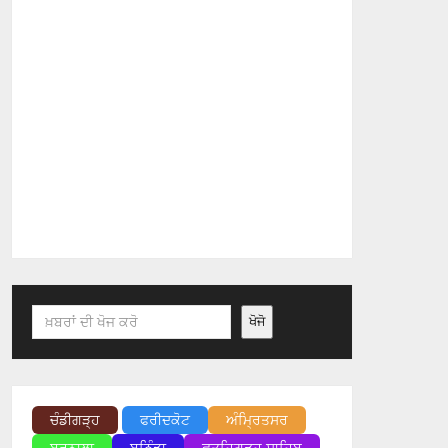
Search
ਖੋਜੋ
ਚੰਡੀਗੜ੍ਹ
ਫਰੀਦਕੋਟ
ਅੰਮ੍ਰਿਤਸਰ