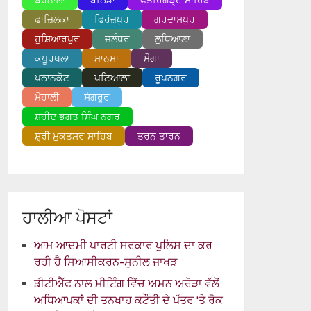
ਬਰਨਾਲਾ
ਬਠਿੰਡਾ
ਫਤਹਿਗੜ੍ਹ ਸਾਹਿਬ
ਫਾਜ਼ਿਲਕਾ
ਫਿਰੋਜ਼ਪੁਰ
ਗੁਰਦਾਸਪੁਰ
ਹੁਸ਼ਿਆਰਪੁਰ
ਜਲੰਧਰ
ਲੁਧਿਆਣਾ
ਕਪੂਰਥਲਾ
ਮਾਨਸਾ
ਮੋਗਾ
ਪਠਾਨਕੋਟ
ਪਟਿਆਲਾ
ਰੂਪਨਗਰ
ਮੋਹਾਲੀ
ਸੰਗਰੂਰ
ਸ਼ਹੀਦ ਭਗਤ ਸਿੰਘ ਨਗਰ
ਸ਼੍ਰੀ ਮੁਕਤਸਰ ਸਾਹਿਬ
ਤਰਨ ਤਾਰਨ
ਹਾਲੀਆ ਪੋਸਟਾਂ
ਆਮ ਆਦਮੀ ਪਾਰਟੀ ਸਰਕਾਰ ਪੁਲਿਸ ਦਾ ਕਰ
ਰਹੀ ਹੈ ਸਿਆਸੀਕਰਨ-ਸੁਨੀਲ ਜਾਖੜ
ਡੀਟੀਐੱਫ ਨਾਲ ਮੀਟਿੰਗ ਵਿੱਚ ਅਮਨ ਅਰੋੜਾ ਵੱਲੋਂ
ਅਧਿਆਪਕਾਂ ਦੀ ਤਨਖਾਹ ਕਟੌਤੀ ਦੇ ਪੱਤਰ ‘ਤੇ ਰੋਕ