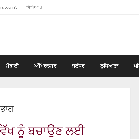
ar.com”.
ਸਿੱਖਿਆ
ਮੋਹਾਲੀ
ਅੰਮ੍ਰਿਤਸਰ
ਜਲੰਧਰ
ਲੁਧਿਆਣਾ
ਪ
ਿਭਾਗ
ਵਿੱਖ ਨੂੰ ਬਚਾਉਣ ਲਈ