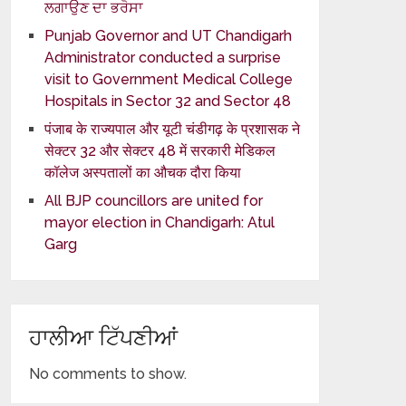
ਲਗਾਉਣ ਦਾ ਭਰੋਸਾ
Punjab Governor and UT Chandigarh
Administrator conducted a surprise
visit to Government Medical College
Hospitals in Sector 32 and Sector 48
पंजाब के राज्यपाल और यूटी चंडीगढ़ के प्रशासक ने
सेक्टर 32 और सेक्टर 48 में सरकारी मेडिकल
कॉलेज अस्पतालों का औचक दौरा किया
All BJP councillors are united for
mayor election in Chandigarh: Atul
Garg
ਹਾਲੀਆ ਟਿੱਪਣੀਆਂ
No comments to show.