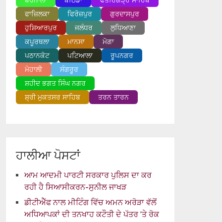
ਬਰਨਾਲਾ
ਬਠਿੰਡਾ
ਫਤਹਿਗੜ੍ਹ ਸਾਹਿਬ
ਫਾਜ਼ਿਲਕਾ
ਫਿਰੋਜ਼ਪੁਰ
ਗੁਰਦਾਸਪੁਰ
ਹੁਸ਼ਿਆਰਪੁਰ
ਜਲੰਧਰ
ਲੁਧਿਆਣਾ
ਕਪੂਰਥਲਾ
ਮਾਨਸਾ
ਮੋਗਾ
ਪਠਾਨਕੋਟ
ਪਟਿਆਲਾ
ਰੂਪਨਗਰ
ਮੋਹਾਲੀ
ਸੰਗਰੂਰ
ਸ਼ਹੀਦ ਭਗਤ ਸਿੰਘ ਨਗਰ
ਸ਼੍ਰੀ ਮੁਕਤਸਰ ਸਾਹਿਬ
ਤਰਨ ਤਾਰਨ
ਹਾਲੀਆ ਪੋਸਟਾਂ
ਆਮ ਆਦਮੀ ਪਾਰਟੀ ਸਰਕਾਰ ਪੁਲਿਸ ਦਾ ਕਰ
ਰਹੀ ਹੈ ਸਿਆਸੀਕਰਨ-ਸੁਨੀਲ ਜਾਖੜ
ਡੀਟੀਐੱਫ ਨਾਲ ਮੀਟਿੰਗ ਵਿੱਚ ਅਮਨ ਅਰੋੜਾ ਵੱਲੋਂ
ਅਧਿਆਪਕਾਂ ਦੀ ਤਨਖਾਹ ਕਟੌਤੀ ਦੇ ਪੱਤਰ ‘ਤੇ ਰੋਕ