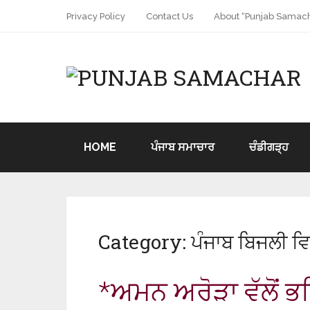
Privacy Policy
Contact Us
About “Punjab Samach
HOME
ਪੰਜਾਬ ਸਮਾਚਾਰ
ਚੰਡੀਗੜ੍ਹ
Category:
ਪੰਜਾਬ ਬਿਜਲੀ ਵ
*ਅਮਨ ਅਰੋੜਾ ਵੱਲੋਂ ਭ