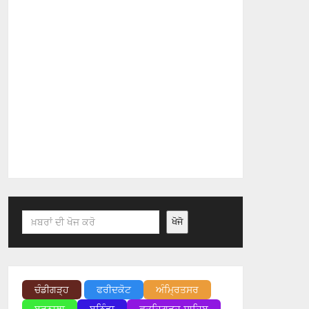
Search
ਖੋਜੋ
ਚੰਡੀਗੜ੍ਹ
ਫਰੀਦਕੋਟ
ਅੰਮ੍ਰਿਤਸਰ