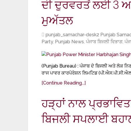
ਦੀ ਦੁਰਵਰਤੋਂ ਲਈ 3 ਅ
ਮੁਅੱਤਲ
punjab_samachar-desk2 Punjab Samac
Party
,
Punjab News
,
ਪੰਜਾਬ ਬਿਜਲੀ ਵਿਭਾਗ
,
ਪੰ
(Punjab Bureau) : ਪੰਜਾਬ ਦੇ ਬਿਜਲੀ ਅਤੇ ਲੋਕ ਨ
ਰਾਜ ਪਾਵਰ ਕਾਰਪੋਰੇਸ਼ਨ ਲਿਮਟਿਡ (ਪੀ.ਐਸ.ਪੀ.ਸੀ.ਐਲ) 
[Continue Reading...]
ਹੜ੍ਹਾਂ ਨਾਲ ਪ੍ਰਭਾਵਿਤ
ਬਿਜਲੀ ਸਪਲਾਈ ਬਹਾਲ