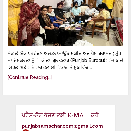
ਮੌਕੇ ਤੋਂ ਇੱਕ ਪੋਰਟੇਬਲ ਅਲਟਰਾਸਾਊਂਡ ਮਸ਼ੀਨ ਅਤੇ ਪੈਸੇ ਬਰਾਮਦ ; ਮੁੱਖ
ਸਾਜ਼ਿਸ਼ਕਰਤਾ ਨੂੰ ਵੀ ਕੀਤਾ ਗ੍ਰਿਫਤਾਰ (Punjab Bureau) : ਪੰਜਾਬ ਦੇ
ਸਿਹਤ ਅਤੇ ਪਰਿਵਾਰ ਭਲਾਈ ਵਿਭਾਗ ਨੇ ਸੂਬੇ ਵਿੱਚ …
[Continue Reading...]
ਪ੍ਰੈਸ-ਨੋਟ ਭੇਜਣ ਲਈ E-MAIL ਕਰੋ।
punjabsamachar.com@gmail.com