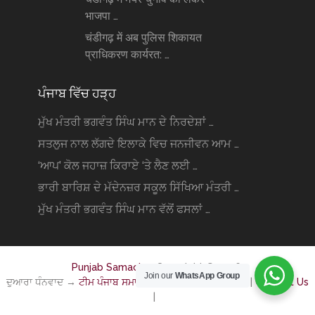
भाजपा …
चंडीगढ़ में अब पुलिस शिकायत
प्राधिकरण कार्यरत: …
ਪੰਜਾਬ ਵਿੱਚ ਹੜ੍ਹ
ਮੁੱਖ ਮੰਤਰੀ ਭਗਵੰਤ ਸਿੰਘ ਮਾਨ ਦੇ ਨਿਰਦੇਸ਼ਾਂ …
ਸਤਲੁਜ ਨਾਲ ਲੱਗਦੇ ਇਲਾਕੇ ਵਿਚ ਜਨਜੀਵਨ ਆਮ …
‘ਆਪ’ ਕੋਲ ਜਹਾਜ਼ ਕਿਰਾਏ ‘ਤੇ ਲੈਣ ਲਈ …
ਭਾਰੀ ਬਾਰਿਸ਼ ਦੇ ਮੱਦੇਨਜ਼ਰ ਸਕੂਲ ਸਿੱਖਿਆ ਮੰਤਰੀ …
ਮੁੱਖ ਮੰਤਰੀ ਭਗਵੰਤ ਸਿੰਘ ਮਾਨ ਵੱਲੋਂ ਫਸਲਾਂ …
Punjab Samachar
Copyright © 2026.
Join our
WhatsApp Group
ਦੁਆਰਾ ਧੰਨਵਾਦ →
ਟੀਮ ਪੰਜਾਬ ਸਮਾਚਾਰ . ਕੋਮ
|
Privacy Policy
|
Contact Us
|