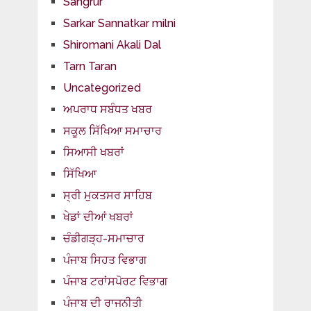
Sangrur
Sarkar Sannatkar milni
Shiromani Akali Dal
Tarn Taran
Uncategorized
ਅਪਰਾਧ ਸਬੰਧਤ ਖਬਰ
ਸਕੂਲ ਸਿੱਖਿਆ ਸਮਾਚਾਰ
ਸਿਆਸੀ ਖਬਰਾਂ
ਸਿੱਖਿਆ
ਸ੍ਰੀ ਮੁਕਤਸਰ ਸਾਹਿਬ
ਖੇਡਾਂ ਦੀਆਂ ਖਬਰਾਂ
ਚੰਡੀਗੜ੍ਹ-ਸਮਾਚਾਰ
ਪੰਜਾਬ ਸਿਹਤ ਵਿਭਾਗ
ਪੰਜਾਬ ਟਰਾਂਸਪੋਰਟ ਵਿਭਾਗ
ਪੰਜਾਬ ਦੀ ਰਾਜਨੀਤੀ