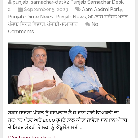
punjab_samachar-desk2 Punjab Samachar Desk
2
September 5, 2023
Aam Aadmi Party
,
Punjab Crime News
,
Punjab News
,
ਅਪਰਾਧ ਸਬੰਧਤ ਖਬਰ
,
ਪੰਜਾਬ ਸਿਹਤ ਵਿਭਾਗ
,
ਪੰਜਾਬੀ-ਸਮਾਚਾਰ
No
Comments
ਸੜਕ ਹਾਦਸਾ ਪੀੜਤ ਨੂੰ ਹਸਪਤਾਲ ਲੈ ਕੇ ਜਾਣ ਵਾਲੇ ਵਿਅਕਤੀ ਦਾ
ਸਨਮਾਨ ਪੱਤਰ ਅਤੇ 2000 ਰੁਪਏ ਨਾਲ ਕੀਤਾ ਜਾਵੇਗਾ ਸਨਮਾਨ ਪੰਜਾਬ
ਦੇ ਸਿਹਤ ਮੰਤਰੀ ਨੇ ਲੋਕਾਂ ਨੂੰ ਐਂਬੂਲੈਂਸ ਲਈ …
[Continue Reading...]