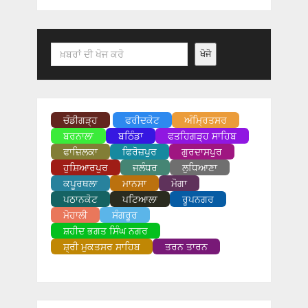
Search
ਖੋਜੋ
ਚੰਡੀਗੜ੍ਹ
ਫਰੀਦਕੋਟ
ਅੰਮ੍ਰਿਤਸਰ
ਬਰਨਾਲਾ
ਬਠਿੰਡਾ
ਫਤਹਿਗੜ੍ਹ ਸਾਹਿਬ
ਫਾਜ਼ਿਲਕਾ
ਫਿਰੋਜ਼ਪੁਰ
ਗੁਰਦਾਸਪੁਰ
ਹੁਸ਼ਿਆਰਪੁਰ
ਜਲੰਧਰ
ਲੁਧਿਆਣਾ
ਕਪੂਰਥਲਾ
ਮਾਨਸਾ
ਮੋਗਾ
ਪਠਾਨਕੋਟ
ਪਟਿਆਲਾ
ਰੂਪਨਗਰ
ਮੋਹਾਲੀ
ਸੰਗਰੂਰ
ਸ਼ਹੀਦ ਭਗਤ ਸਿੰਘ ਨਗਰ
ਸ਼੍ਰੀ ਮੁਕਤਸਰ ਸਾਹਿਬ
ਤਰਨ ਤਾਰਨ