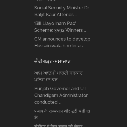
Social Security Minister Dr.
Baljit Kaur Attends …
‘Bill Liayo Inam Pao’
Scheme: 3592 Winners …
CM announces to develop
Hussainiwala border as …
ਚੰਡੀਗੜ੍ਹ-ਸਮਾਚਾਰ
ਆਮ ਆਦਮੀ ਪਾਰਟੀ ਸਰਕਾਰ
ਪੁਲਿਸ ਦਾ ਕਰ …
Punjab Governor and UT
Chandigarh Administrator
conducted …
पंजाब के राज्यपाल और यूटी चंडीगढ़
के …
चंडीगढ़ में मेयर चुनाव को लेकर