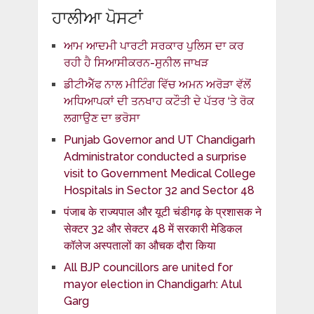
ਹਾਲੀਆ ਪੋਸਟਾਂ
ਆਮ ਆਦਮੀ ਪਾਰਟੀ ਸਰਕਾਰ ਪੁਲਿਸ ਦਾ ਕਰ
ਰਹੀ ਹੈ ਸਿਆਸੀਕਰਨ-ਸੁਨੀਲ ਜਾਖੜ
ਡੀਟੀਐੱਫ ਨਾਲ ਮੀਟਿੰਗ ਵਿੱਚ ਅਮਨ ਅਰੋੜਾ ਵੱਲੋਂ
ਅਧਿਆਪਕਾਂ ਦੀ ਤਨਖਾਹ ਕਟੌਤੀ ਦੇ ਪੱਤਰ ‘ਤੇ ਰੋਕ
ਲਗਾਉਣ ਦਾ ਭਰੋਸਾ
Punjab Governor and UT Chandigarh
Administrator conducted a surprise
visit to Government Medical College
Hospitals in Sector 32 and Sector 48
पंजाब के राज्यपाल और यूटी चंडीगढ़ के प्रशासक ने
सेक्टर 32 और सेक्टर 48 में सरकारी मेडिकल
कॉलेज अस्पतालों का औचक दौरा किया
All BJP councillors are united for
mayor election in Chandigarh: Atul
Garg