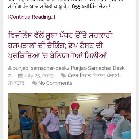
ਮੀਟਿੰਗ ਪੰਜਾਬ ‘ਚ ਸਥਿਤੀ ਕਾਬੂ ਹੇਠ, 855 ਬਰੀਡਿੰਗ ਚੈਕਰਾਂ …
[Continue Reading...]
ਵਿਜੀਲੈਂਸ ਵੱਲੋਂ ਸੂਬਾ ਪੱਧਰ ਉੱਤੇ ਸਰਕਾਰੀ
ਹਸਪਤਾਲਾਂ ਦੀ ਚੈਕਿੰਗ; ਡੋਪ ਟੈਸਟ ਦੀ
ਪ੍ਰਕਿਰਿਆ ‘ਚ ਬੇਨਿਯਮੀਆਂ ਮਿਲੀਆਂ
punjab_samachar-desk2 Punjab Samachar Desk
2
July 25, 2023
ਪੰਜਾਬ ਸਿਹਤ ਵਿਭਾਗ
,
ਪੰਜਾਬੀ-
ਸਮਾਚਾਰ
No Comments