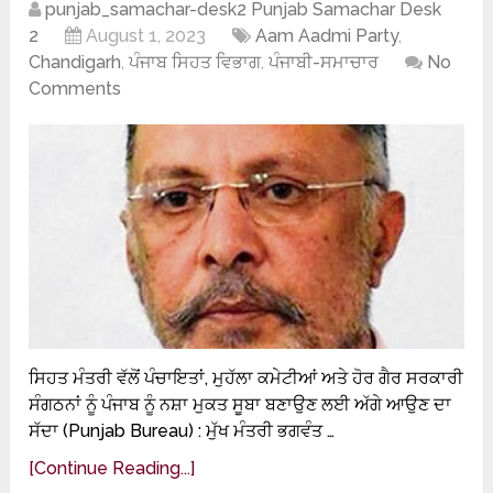
punjab_samachar-desk2 Punjab Samachar Desk
2
August 1, 2023
Aam Aadmi Party
,
Chandigarh
,
ਪੰਜਾਬ ਸਿਹਤ ਵਿਭਾਗ
,
ਪੰਜਾਬੀ-ਸਮਾਚਾਰ
No
Comments
ਸਿਹਤ ਮੰਤਰੀ ਵੱਲੋਂ ਪੰਚਾਇਤਾਂ, ਮੁਹੱਲਾ ਕਮੇਟੀਆਂ ਅਤੇ ਹੋਰ ਗੈਰ ਸਰਕਾਰੀ
ਸੰਗਠਨਾਂ ਨੂੰ ਪੰਜਾਬ ਨੂੰ ਨਸ਼ਾ ਮੁਕਤ ਸੂਬਾ ਬਣਾਉਣ ਲਈ ਅੱਗੇ ਆਉਣ ਦਾ
ਸੱਦਾ (Punjab Bureau) : ਮੁੱਖ ਮੰਤਰੀ ਭਗਵੰਤ …
[Continue Reading...]