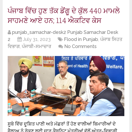
ਪੰਜਾਬ ਵਿੱਚ ਹੁਣ ਤੱਕ ਡੇਂਗੂ ਦੇ ਕੁੱਲ 440 ਮਾਮਲੇ
ਸਾਹਮਣੇ ਆਏ ਹਨ; 114 ਐਕਟਿਵ ਕੇਸ
punjab_samachar-desk2 Punjab Samachar Desk
2
July 31, 2023
Flood in Punjab
,
ਪੰਜਾਬ ਸਿਹਤ
ਵਿਭਾਗ
,
ਪੰਜਾਬੀ-ਸਮਾਚਾਰ
No Comments
ਸੂਬੇ ਵਿੱਚ ਦੂਸ਼ਿਤ ਪਾਣੀ ਅਤੇ ਮੱਛਰਾਂ ਤੋਂ ਹੋਣ ਵਾਲੀਆਂ ਬਿਮਾਰੀਆਂ ਦੇ
ਫੈਲਾਅ ਨੂੰ ਰੋਕਣ ਲਈ ਚਾਰ ਕੈਬਨਿਟ ਮੰਤਰੀਆਂ ਵੱਲੋਂ ਅੰਤਰ-ਵਿਭਾਗੀ