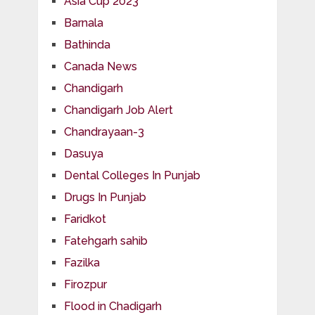
Asia Cup 2023
Barnala
Bathinda
Canada News
Chandigarh
Chandigarh Job Alert
Chandrayaan-3
Dasuya
Dental Colleges In Punjab
Drugs In Punjab
Faridkot
Fatehgarh sahib
Fazilka
Firozpur
Flood in Chadigarh