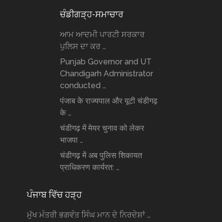
ਚੰਡੀਗੜ੍ਹ-ਸਮਾਚਾਰ
ਆਮ ਆਦਮੀ ਪਾਰਟੀ ਸਰਕਾਰ
ਪੁਲਿਸ ਦਾ ਕਰ …
Punjab Governor and UT
Chandigarh Administrator
conducted …
पंजाब के राज्यपाल और यूटी चंडीगढ़
के …
चंडीगढ़ में मेयर चुनाव को लेकर
भाजपा …
चंडीगढ़ में अब पुलिस शिकायत
प्राधिकरण कार्यरत: …
ਪੰਜਾਬ ਵਿੱਚ ਹੜ੍ਹ
ਮੁੱਖ ਮੰਤਰੀ ਭਗਵੰਤ ਸਿੰਘ ਮਾਨ ਦੇ ਨਿਰਦੇਸ਼ਾਂ …