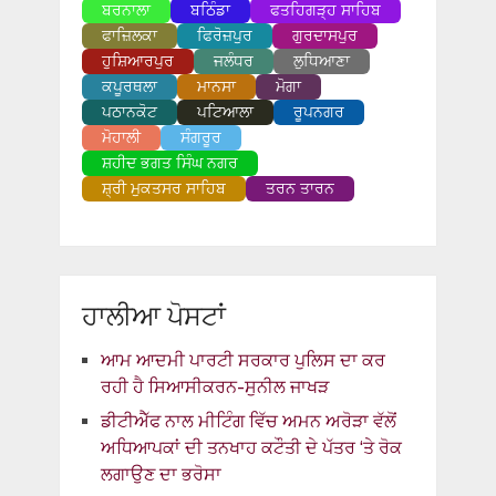
ਬਰਨਾਲਾ
ਬਠਿੰਡਾ
ਫਤਹਿਗੜ੍ਹ ਸਾਹਿਬ
ਫਾਜ਼ਿਲਕਾ
ਫਿਰੋਜ਼ਪੁਰ
ਗੁਰਦਾਸਪੁਰ
ਹੁਸ਼ਿਆਰਪੁਰ
ਜਲੰਧਰ
ਲੁਧਿਆਣਾ
ਕਪੂਰਥਲਾ
ਮਾਨਸਾ
ਮੋਗਾ
ਪਠਾਨਕੋਟ
ਪਟਿਆਲਾ
ਰੂਪਨਗਰ
ਮੋਹਾਲੀ
ਸੰਗਰੂਰ
ਸ਼ਹੀਦ ਭਗਤ ਸਿੰਘ ਨਗਰ
ਸ਼੍ਰੀ ਮੁਕਤਸਰ ਸਾਹਿਬ
ਤਰਨ ਤਾਰਨ
ਹਾਲੀਆ ਪੋਸਟਾਂ
ਆਮ ਆਦਮੀ ਪਾਰਟੀ ਸਰਕਾਰ ਪੁਲਿਸ ਦਾ ਕਰ
ਰਹੀ ਹੈ ਸਿਆਸੀਕਰਨ-ਸੁਨੀਲ ਜਾਖੜ
ਡੀਟੀਐੱਫ ਨਾਲ ਮੀਟਿੰਗ ਵਿੱਚ ਅਮਨ ਅਰੋੜਾ ਵੱਲੋਂ
ਅਧਿਆਪਕਾਂ ਦੀ ਤਨਖਾਹ ਕਟੌਤੀ ਦੇ ਪੱਤਰ ‘ਤੇ ਰੋਕ
ਲਗਾਉਣ ਦਾ ਭਰੋਸਾ