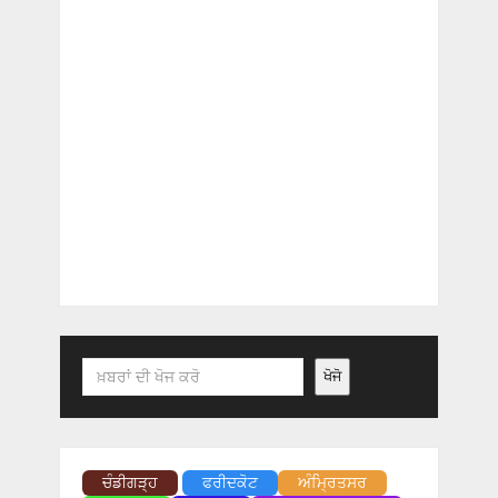
Search
ਖੋਜੋ
ਚੰਡੀਗੜ੍ਹ
ਫਰੀਦਕੋਟ
ਅੰਮ੍ਰਿਤਸਰ