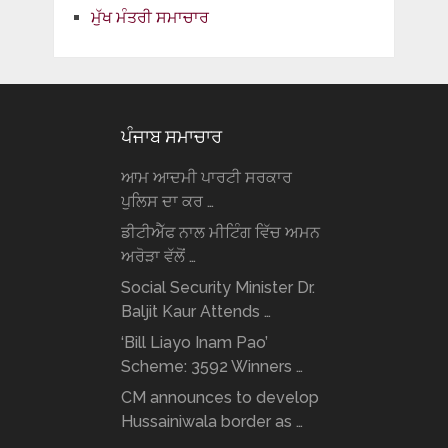
ਮੁੱਖ ਮੰਤਰੀ ਸਮਾਚਾਰ
ਪੰਜਾਬ ਸਮਾਚਾਰ
ਆਮ ਆਦਮੀ ਪਾਰਟੀ ਸਰਕਾਰ
ਪੁਲਿਸ ਦਾ ਕਰ …
ਡੀਟੀਐੱਫ ਨਾਲ ਮੀਟਿੰਗ ਵਿੱਚ ਅਮਨ
ਅਰੋੜਾ ਵੱਲੋਂ …
Social Security Minister Dr.
Baljit Kaur Attends …
‘Bill Liayo Inam Pao’
Scheme: 3592 Winners …
CM announces to develop
Hussainiwala border as …