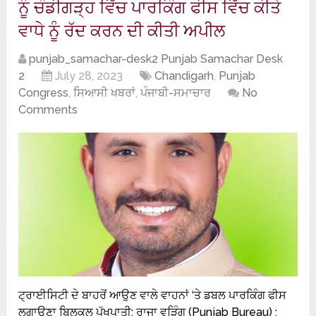
ਨੂੰ ਚੰਡੀਗੜ੍ਹ ਵਿੱਚ ਪਾਰਕਿੰਗ ਫੀਸ ਵਿੱਚ ਕੀਤੇ
ਵਾਧੇ ਨੂੰ ਰੱਦ ਕਰਨ ਦੀ ਕੀਤੀ ਅਪੀਲ
punjab_samachar-desk2 Punjab Samachar Desk
2
July 28, 2023
Chandigarh
,
Punjab
Congress
,
ਸਿਆਸੀ ਖਬਰਾਂ
,
ਪੰਜਾਬੀ-ਸਮਾਚਾਰ
No
Comments
ਟ੍ਰਾਈਸਿਟੀ ਦੇ ਬਾਹਰੋਂ ਆਉਣ ਵਾਲੇ ਵਾਹਨਾਂ ‘ਤੇ ਡਬਲ ਪਾਰਕਿੰਗ ਫੀਸ
ਲਗਾਉਣਾ ਬਿਲਕੁਲ ਪੱਖਪਾਤੀ: ਰਾਜਾ ਵੜਿੰਗ (Punjab Bureau) :