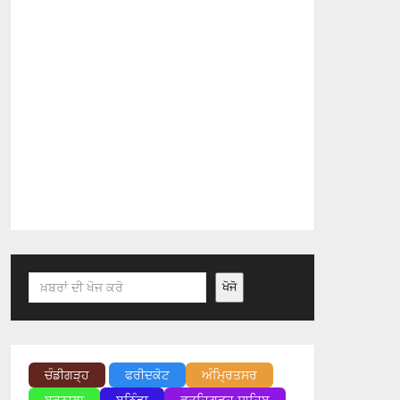
Search
ਖੋਜੋ
ਚੰਡੀਗੜ੍ਹ
ਫਰੀਦਕੋਟ
ਅੰਮ੍ਰਿਤਸਰ