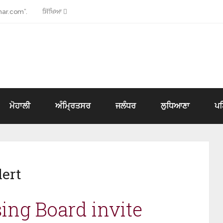
ar.com”.
ਸਿੱਖਿਆ
ਮੋਹਾਲੀ
ਅੰਮ੍ਰਿਤਸਰ
ਜਲੰਧਰ
ਲੁਧਿਆਣਾ
ਪ
ert
ng Board invite