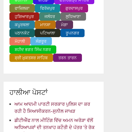
ਬਰਨਾਲਾ
ਬਠਿੰਡਾ
ਫਤਹਿਗੜ੍ਹ ਸਾਹਿਬ
ਫਾਜ਼ਿਲਕਾ
ਫਿਰੋਜ਼ਪੁਰ
ਗੁਰਦਾਸਪੁਰ
ਹੁਸ਼ਿਆਰਪੁਰ
ਜਲੰਧਰ
ਲੁਧਿਆਣਾ
ਕਪੂਰਥਲਾ
ਮਾਨਸਾ
ਮੋਗਾ
ਪਠਾਨਕੋਟ
ਪਟਿਆਲਾ
ਰੂਪਨਗਰ
ਮੋਹਾਲੀ
ਸੰਗਰੂਰ
ਸ਼ਹੀਦ ਭਗਤ ਸਿੰਘ ਨਗਰ
ਸ਼੍ਰੀ ਮੁਕਤਸਰ ਸਾਹਿਬ
ਤਰਨ ਤਾਰਨ
ਹਾਲੀਆ ਪੋਸਟਾਂ
ਆਮ ਆਦਮੀ ਪਾਰਟੀ ਸਰਕਾਰ ਪੁਲਿਸ ਦਾ ਕਰ
ਰਹੀ ਹੈ ਸਿਆਸੀਕਰਨ-ਸੁਨੀਲ ਜਾਖੜ
ਡੀਟੀਐੱਫ ਨਾਲ ਮੀਟਿੰਗ ਵਿੱਚ ਅਮਨ ਅਰੋੜਾ ਵੱਲੋਂ
ਅਧਿਆਪਕਾਂ ਦੀ ਤਨਖਾਹ ਕਟੌਤੀ ਦੇ ਪੱਤਰ ‘ਤੇ ਰੋਕ