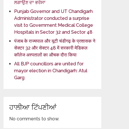
ਲਗਾਉਣ ਦਾ ਭਰੋਸਾ
Punjab Governor and UT Chandigarh
Administrator conducted a surprise
visit to Government Medical College
Hospitals in Sector 32 and Sector 48
पंजाब के राज्यपाल और यूटी चंडीगढ़ के प्रशासक ने
सेक्टर 32 और सेक्टर 48 में सरकारी मेडिकल
कॉलेज अस्पतालों का औचक दौरा किया
All BJP councillors are united for
mayor election in Chandigarh: Atul
Garg
ਹਾਲੀਆ ਟਿੱਪਣੀਆਂ
No comments to show.