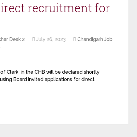
direct recruitment for
har Desk 2
July 26, 2023
Chandigarh Job
s
 of Clerk in the CHB will be declared shortly
sing Board invited applications for direct