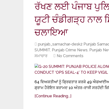
ਰੱਖਣ ਲਈ ਪੰਜਾਬ ਪੁਲਿ
ਯੂਟੀ ਚੰਡੀਗੜ੍ਹ ਨਾਲ 
ਚਲਾਇਆ
punjab_samachar-desk2 Punjab Samac
SUMMIT
,
Punjab Crime News
,
Punjab Ne
ਸਮਾਚਾਰ
No Comments
64 ਵਿਅਕਤੀਆਂ ਨੂੰ ਗ੍ਰਿਫਤਾਰ ਕਰਕੇ 49 ਐਫਆਈਆਰ
ਗ੍ਰਾਮ ਹੈਰੋਇਨ ਬਰਾਮਦ 10 ਅੰਤਰ-ਰਾਜੀ ਸਰਹੱਦੀ ਜ਼ਿਲ
[Continue Reading...]