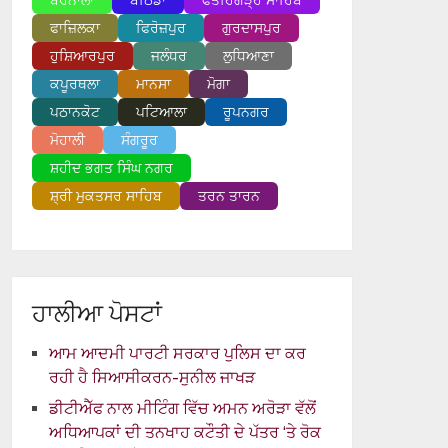
ਬਰਨਾਲਾ
ਬਠਿੰਡਾ
ਫਤਹਿਗੜ੍ਹ ਸਾਹਿਬ
ਫਾਜ਼ਿਲਕਾ
ਫਿਰੋਜ਼ਪੁਰ
ਗੁਰਦਾਸਪੁਰ
ਹੁਸ਼ਿਆਰਪੁਰ
ਜਲੰਧਰ
ਲੁਧਿਆਣਾ
ਕਪੂਰਥਲਾ
ਮਾਨਸਾ
ਮੋਗਾ
ਪਠਾਨਕੋਟ
ਪਟਿਆਲਾ
ਰੂਪਨਗਰ
ਮੋਹਾਲੀ
ਸੰਗਰੂਰ
ਸ਼ਹੀਦ ਭਗਤ ਸਿੰਘ ਨਗਰ
ਸ਼੍ਰੀ ਮੁਕਤਸਰ ਸਾਹਿਬ
ਤਰਨ ਤਾਰਨ
ਹਾਲੀਆ ਪੋਸਟਾਂ
ਆਮ ਆਦਮੀ ਪਾਰਟੀ ਸਰਕਾਰ ਪੁਲਿਸ ਦਾ ਕਰ
ਰਹੀ ਹੈ ਸਿਆਸੀਕਰਨ-ਸੁਨੀਲ ਜਾਖੜ
ਡੀਟੀਐੱਫ ਨਾਲ ਮੀਟਿੰਗ ਵਿੱਚ ਅਮਨ ਅਰੋੜਾ ਵੱਲੋਂ
ਅਧਿਆਪਕਾਂ ਦੀ ਤਨਖਾਹ ਕਟੌਤੀ ਦੇ ਪੱਤਰ ‘ਤੇ ਰੋਕ