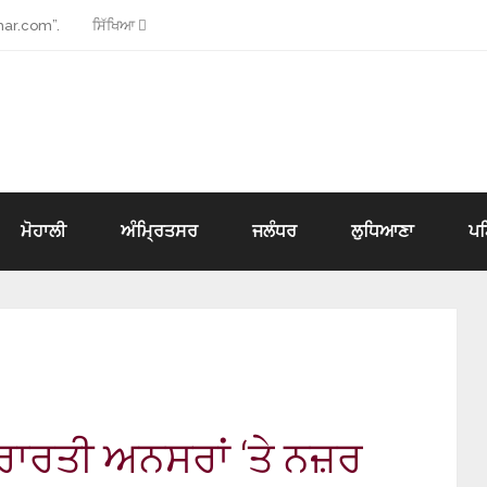
ar.com”.
ਸਿੱਖਿਆ
ਮੋਹਾਲੀ
ਅੰਮ੍ਰਿਤਸਰ
ਜਲੰਧਰ
ਲੁਧਿਆਣਾ
ਪ
ਾਰਤੀ ਅਨਸਰਾਂ ‘ਤੇ ਨਜ਼ਰ