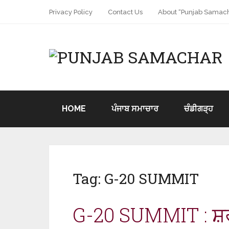
Privacy Policy
Contact Us
About “Punjab Samach
HOME
ਪੰਜਾਬ ਸਮਾਚਾਰ
ਚੰਡੀਗੜ੍ਹ
Tag:
G-20 SUMMIT
G-20 SUMMIT : ਸ਼ਰ