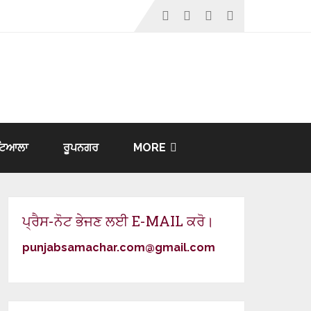
ਟਿਆਲਾ
ਰੂਪਨਗਰ
MORE
ਪ੍ਰੈਸ-ਨੋਟ ਭੇਜਣ ਲਈ E-MAIL ਕਰੋ।
punjabsamachar.com@gmail.com