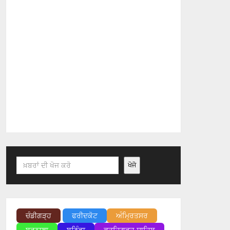
Search
ਖੋਜੋ
ਚੰਡੀਗੜ੍ਹ
ਫਰੀਦਕੋਟ
ਅੰਮ੍ਰਿਤਸਰ