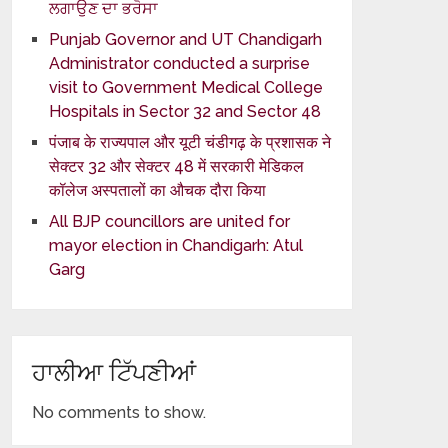
ਲਗਾਉਣ ਦਾ ਭਰੋਸਾ
Punjab Governor and UT Chandigarh
Administrator conducted a surprise
visit to Government Medical College
Hospitals in Sector 32 and Sector 48
पंजाब के राज्यपाल और यूटी चंडीगढ़ के प्रशासक ने
सेक्टर 32 और सेक्टर 48 में सरकारी मेडिकल
कॉलेज अस्पतालों का औचक दौरा किया
All BJP councillors are united for
mayor election in Chandigarh: Atul
Garg
ਹਾਲੀਆ ਟਿੱਪਣੀਆਂ
No comments to show.