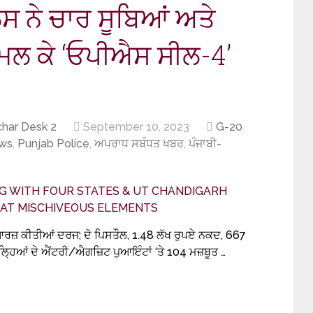
ਸ ਨੇ ਚਾਰ ਸੂਬਿਆਂ ਅਤੇ
ਮਿਲ ਕੇ ‘ਓਪੀਐਸ ਸੀਲ-4’
har Desk 2
September 10, 2023
G-20
ws
,
Punjab Police
,
ਅਪਰਾਧ ਸਬੰਧਤ ਖਬਰ
,
ਪੰਜਾਬੀ-
ਜ਼ ਕੀਤੀਆਂ ਦਰਜ; ਦੋ ਪਿਸਤੌਲ, 1.48 ਲੱਖ ਰੁਪਏ ਨਕਦ, 667
੍ਹਿਆਂ ਦੇ ਐਂਟਰੀ/ਐਗਜ਼ਿਟ ਪੁਆਇੰਟਾਂ ‘ਤੇ 104 ਮਜ਼ਬੂਤ …