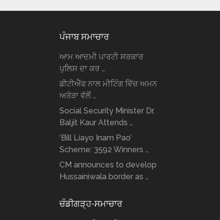
ਪੰਜਾਬ ਸਮਾਚਾਰ
ਆਮ ਆਦਮੀ ਪਾਰਟੀ ਸਰਕਾਰ
ਪੁਲਿਸ ਦਾ ਕਰ …
ਡੀਟੀਐੱਫ ਨਾਲ ਮੀਟਿੰਗ ਵਿੱਚ ਅਮਨ
ਅਰੋੜਾ ਵੱਲੋਂ …
Social Security Minister Dr.
Baljit Kaur Attends …
‘Bill Liayo Inam Pao’
Scheme: 3592 Winners …
CM announces to develop
Hussainiwala border as …
ਚੰਡੀਗੜ੍ਹ-ਸਮਾਚਾਰ