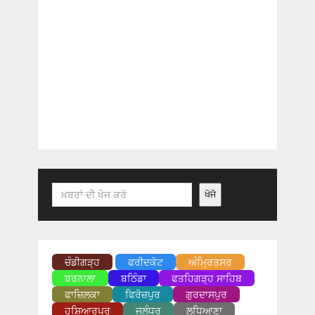
Search
ਖੋਜੋ
ਚੰਡੀਗੜ੍ਹ
ਫਰੀਦਕੋਟ
ਅੰਮ੍ਰਿਤਸਰ
ਬਰਨਾਲਾ
ਬਠਿੰਡਾ
ਫਤਹਿਗੜ੍ਹ ਸਾਹਿਬ
ਫਾਜ਼ਿਲਕਾ
ਫਿਰੋਜ਼ਪੁਰ
ਗੁਰਦਾਸਪੁਰ
ਹੁਸ਼ਿਆਰਪੁਰ
ਜਲੰਧਰ
ਲੁਧਿਆਣਾ