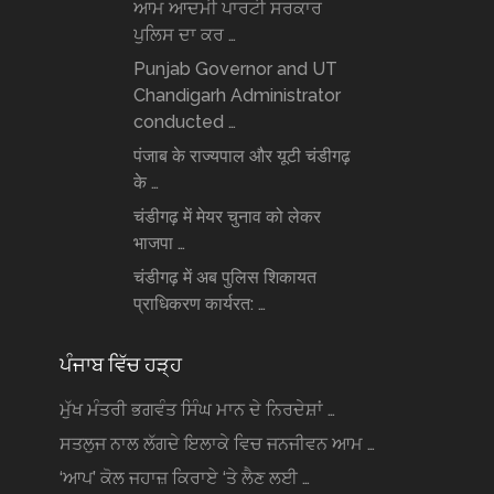
ਆਮ ਆਦਮੀ ਪਾਰਟੀ ਸਰਕਾਰ
ਪੁਲਿਸ ਦਾ ਕਰ …
Punjab Governor and UT
Chandigarh Administrator
conducted …
पंजाब के राज्यपाल और यूटी चंडीगढ़
के …
चंडीगढ़ में मेयर चुनाव को लेकर
भाजपा …
चंडीगढ़ में अब पुलिस शिकायत
प्राधिकरण कार्यरत: …
ਪੰਜਾਬ ਵਿੱਚ ਹੜ੍ਹ
ਮੁੱਖ ਮੰਤਰੀ ਭਗਵੰਤ ਸਿੰਘ ਮਾਨ ਦੇ ਨਿਰਦੇਸ਼ਾਂ …
ਸਤਲੁਜ ਨਾਲ ਲੱਗਦੇ ਇਲਾਕੇ ਵਿਚ ਜਨਜੀਵਨ ਆਮ …
‘ਆਪ’ ਕੋਲ ਜਹਾਜ਼ ਕਿਰਾਏ ‘ਤੇ ਲੈਣ ਲਈ …