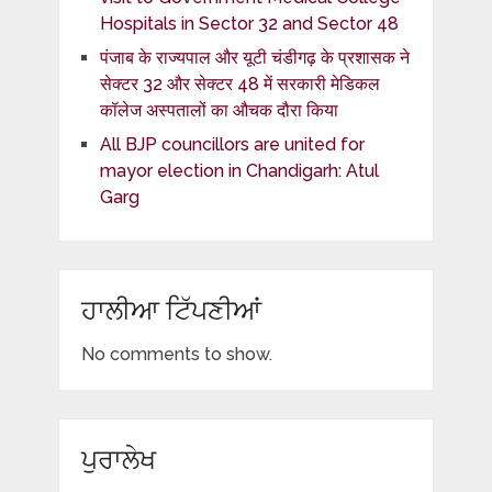
Hospitals in Sector 32 and Sector 48
पंजाब के राज्यपाल और यूटी चंडीगढ़ के प्रशासक ने
सेक्टर 32 और सेक्टर 48 में सरकारी मेडिकल
कॉलेज अस्पतालों का औचक दौरा किया
All BJP councillors are united for
mayor election in Chandigarh: Atul
Garg
ਹਾਲੀਆ ਟਿੱਪਣੀਆਂ
No comments to show.
ਪੁਰਾਲੇਖ