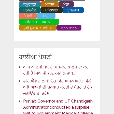
ਕਪੂਰਥਲਾ
ਮਾਨਸਾ
ਮੋਗਾ
ਪਠਾਨਕੋਟ
ਪਟਿਆਲਾ
ਰੂਪਨਗਰ
ਮੋਹਾਲੀ
ਸੰਗਰੂਰ
ਸ਼ਹੀਦ ਭਗਤ ਸਿੰਘ ਨਗਰ
ਸ਼੍ਰੀ ਮੁਕਤਸਰ ਸਾਹਿਬ
ਤਰਨ ਤਾਰਨ
ਹਾਲੀਆ ਪੋਸਟਾਂ
ਆਮ ਆਦਮੀ ਪਾਰਟੀ ਸਰਕਾਰ ਪੁਲਿਸ ਦਾ ਕਰ
ਰਹੀ ਹੈ ਸਿਆਸੀਕਰਨ-ਸੁਨੀਲ ਜਾਖੜ
ਡੀਟੀਐੱਫ ਨਾਲ ਮੀਟਿੰਗ ਵਿੱਚ ਅਮਨ ਅਰੋੜਾ ਵੱਲੋਂ
ਅਧਿਆਪਕਾਂ ਦੀ ਤਨਖਾਹ ਕਟੌਤੀ ਦੇ ਪੱਤਰ ‘ਤੇ ਰੋਕ
ਲਗਾਉਣ ਦਾ ਭਰੋਸਾ
Punjab Governor and UT Chandigarh
Administrator conducted a surprise
visit to Government Medical College