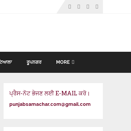
ਟਿਆਲਾ
ਰੂਪਨਗਰ
MORE
ਪ੍ਰੈਸ-ਨੋਟ ਭੇਜਣ ਲਈ E-MAIL ਕਰੋ।
punjabsamachar.com@gmail.com