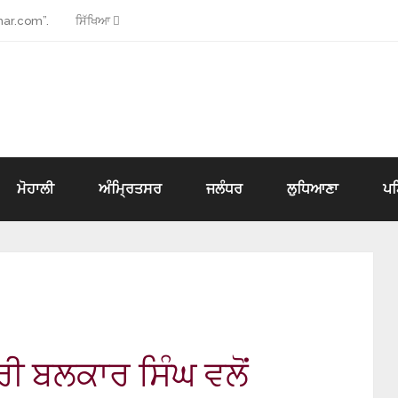
ar.com”.
ਸਿੱਖਿਆ
ਮੋਹਾਲੀ
ਅੰਮ੍ਰਿਤਸਰ
ਜਲੰਧਰ
ਲੁਧਿਆਣਾ
ਪ
ੀ ਬਲਕਾਰ ਸਿੰਘ ਵਲੋਂ