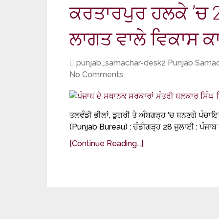
ਕਰਤਾਰਪੁਰ ਹਲਕੇ ’ਚ 2 
ਲਾਗਤ ਵਾਲੇ ਵਿਕਾਸ ਕਾ
punjab_samachar-desk2 Punjab Samac
No Comments
ਤਲਵੰਡੀ ਭੀਲਾਂ, ਡੁਗਰੀ ਤੇ ਅੰਬਗੜ੍ਹ ’ਚ ਬਨਣਗੇ ਪੰਚਾਇ
(Punjab Bureau) : ਚੰਡੀਗੜ੍ਹ 28 ਜੁਲਾਈ : ਪੰਜਾਬ
[Continue Reading...]