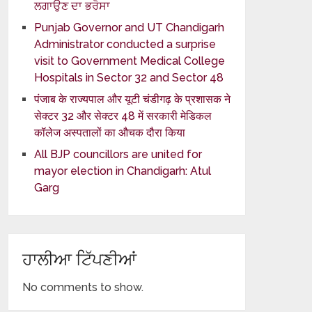
ਲਗਾਉਣ ਦਾ ਭਰੋਸਾ
Punjab Governor and UT Chandigarh
Administrator conducted a surprise
visit to Government Medical College
Hospitals in Sector 32 and Sector 48
पंजाब के राज्यपाल और यूटी चंडीगढ़ के प्रशासक ने
सेक्टर 32 और सेक्टर 48 में सरकारी मेडिकल
कॉलेज अस्पतालों का औचक दौरा किया
All BJP councillors are united for
mayor election in Chandigarh: Atul
Garg
ਹਾਲੀਆ ਟਿੱਪਣੀਆਂ
No comments to show.