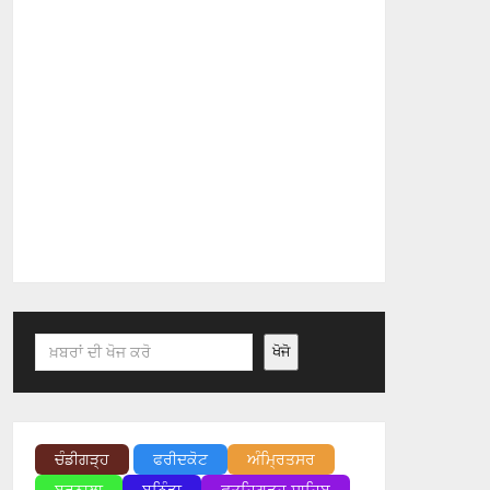
Search
ਖੋਜੋ
ਚੰਡੀਗੜ੍ਹ
ਫਰੀਦਕੋਟ
ਅੰਮ੍ਰਿਤਸਰ