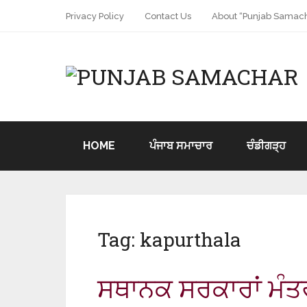
Privacy Policy
Contact Us
About “Punjab Samach
HOME
ਪੰਜਾਬ ਸਮਾਚਾਰ
ਚੰਡੀਗੜ੍ਹ
Tag:
kapurthala
ਸਥਾਨਕ ਸਰਕਾਰਾਂ ਮੰਤਰ