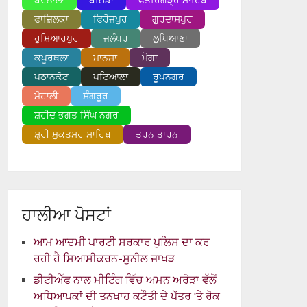
ਬਰਨਾਲਾ
ਬਠਿੰਡਾ
ਫਤਹਿਗੜ੍ਹ ਸਾਹਿਬ
ਫਾਜ਼ਿਲਕਾ
ਫਿਰੋਜ਼ਪੁਰ
ਗੁਰਦਾਸਪੁਰ
ਹੁਸ਼ਿਆਰਪੁਰ
ਜਲੰਧਰ
ਲੁਧਿਆਣਾ
ਕਪੂਰਥਲਾ
ਮਾਨਸਾ
ਮੋਗਾ
ਪਠਾਨਕੋਟ
ਪਟਿਆਲਾ
ਰੂਪਨਗਰ
ਮੋਹਾਲੀ
ਸੰਗਰੂਰ
ਸ਼ਹੀਦ ਭਗਤ ਸਿੰਘ ਨਗਰ
ਸ਼੍ਰੀ ਮੁਕਤਸਰ ਸਾਹਿਬ
ਤਰਨ ਤਾਰਨ
ਹਾਲੀਆ ਪੋਸਟਾਂ
ਆਮ ਆਦਮੀ ਪਾਰਟੀ ਸਰਕਾਰ ਪੁਲਿਸ ਦਾ ਕਰ
ਰਹੀ ਹੈ ਸਿਆਸੀਕਰਨ-ਸੁਨੀਲ ਜਾਖੜ
ਡੀਟੀਐੱਫ ਨਾਲ ਮੀਟਿੰਗ ਵਿੱਚ ਅਮਨ ਅਰੋੜਾ ਵੱਲੋਂ
ਅਧਿਆਪਕਾਂ ਦੀ ਤਨਖਾਹ ਕਟੌਤੀ ਦੇ ਪੱਤਰ ‘ਤੇ ਰੋਕ