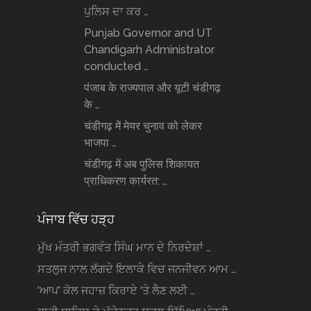
ਪੁਲਿਸ ਦਾ ਕਰ …
Punjab Governor and UT
Chandigarh Administrator
conducted …
पंजाब के राज्यपाल और यूटी चंडीगढ़
के …
चंडीगढ़ में मेयर चुनाव को लेकर
भाजपा …
चंडीगढ़ में अब पुलिस शिकायत
प्राधिकरण कार्यरत: …
ਪੰਜਾਬ ਵਿੱਚ ਹੜ੍ਹ
ਮੁੱਖ ਮੰਤਰੀ ਭਗਵੰਤ ਸਿੰਘ ਮਾਨ ਦੇ ਨਿਰਦੇਸ਼ਾਂ …
ਸਤਲੁਜ ਨਾਲ ਲੱਗਦੇ ਇਲਾਕੇ ਵਿਚ ਜਨਜੀਵਨ ਆਮ …
‘ਆਪ’ ਕੋਲ ਜਹਾਜ਼ ਕਿਰਾਏ ‘ਤੇ ਲੈਣ ਲਈ …