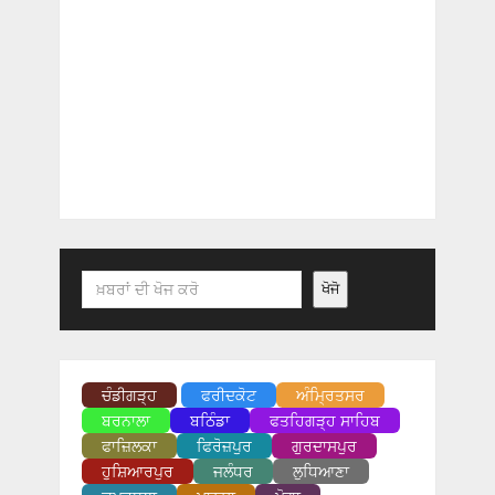
Search
ਖੋਜੋ
ਚੰਡੀਗੜ੍ਹ
ਫਰੀਦਕੋਟ
ਅੰਮ੍ਰਿਤਸਰ
ਬਰਨਾਲਾ
ਬਠਿੰਡਾ
ਫਤਹਿਗੜ੍ਹ ਸਾਹਿਬ
ਫਾਜ਼ਿਲਕਾ
ਫਿਰੋਜ਼ਪੁਰ
ਗੁਰਦਾਸਪੁਰ
ਹੁਸ਼ਿਆਰਪੁਰ
ਜਲੰਧਰ
ਲੁਧਿਆਣਾ