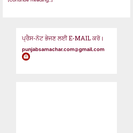
ਪ੍ਰੈਸ-ਨੋਟ ਭੇਜਣ ਲਈ E-MAIL ਕਰੋ।
punjabsamachar.com@gmail.com