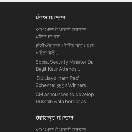
ਪੰਜਾਬ ਸਮਾਚਾਰ
ਆਮ ਆਦਮੀ ਪਾਰਟੀ ਸਰਕਾਰ
ਪੁਲਿਸ ਦਾ ਕਰ …
ਡੀਟੀਐੱਫ ਨਾਲ ਮੀਟਿੰਗ ਵਿੱਚ ਅਮਨ
ਅਰੋੜਾ ਵੱਲੋਂ …
Social Security Minister Dr.
Baljit Kaur Attends …
‘Bill Liayo Inam Pao’
Scheme: 3592 Winners …
CM announces to develop
Hussainiwala border as …
ਚੰਡੀਗੜ੍ਹ-ਸਮਾਚਾਰ
ਆਮ ਆਦਮੀ ਪਾਰਟੀ ਸਰਕਾਰ