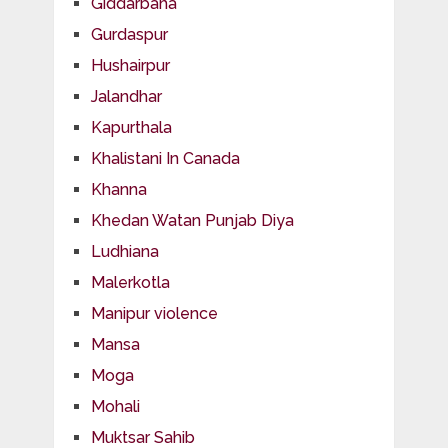
Giddarbaha
Gurdaspur
Hushairpur
Jalandhar
Kapurthala
Khalistani In Canada
Khanna
Khedan Watan Punjab Diya
Ludhiana
Malerkotla
Manipur violence
Mansa
Moga
Mohali
Muktsar Sahib