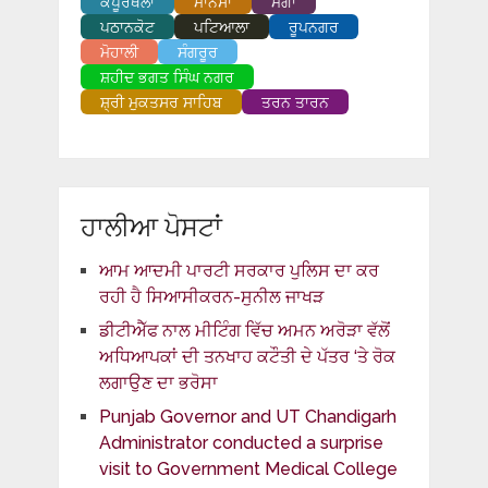
ਕਪੂਰਥਲਾ
ਮਾਨਸਾ
ਮੋਗਾ
ਪਠਾਨਕੋਟ
ਪਟਿਆਲਾ
ਰੂਪਨਗਰ
ਮੋਹਾਲੀ
ਸੰਗਰੂਰ
ਸ਼ਹੀਦ ਭਗਤ ਸਿੰਘ ਨਗਰ
ਸ਼੍ਰੀ ਮੁਕਤਸਰ ਸਾਹਿਬ
ਤਰਨ ਤਾਰਨ
ਹਾਲੀਆ ਪੋਸਟਾਂ
ਆਮ ਆਦਮੀ ਪਾਰਟੀ ਸਰਕਾਰ ਪੁਲਿਸ ਦਾ ਕਰ
ਰਹੀ ਹੈ ਸਿਆਸੀਕਰਨ-ਸੁਨੀਲ ਜਾਖੜ
ਡੀਟੀਐੱਫ ਨਾਲ ਮੀਟਿੰਗ ਵਿੱਚ ਅਮਨ ਅਰੋੜਾ ਵੱਲੋਂ
ਅਧਿਆਪਕਾਂ ਦੀ ਤਨਖਾਹ ਕਟੌਤੀ ਦੇ ਪੱਤਰ ‘ਤੇ ਰੋਕ
ਲਗਾਉਣ ਦਾ ਭਰੋਸਾ
Punjab Governor and UT Chandigarh
Administrator conducted a surprise
visit to Government Medical College