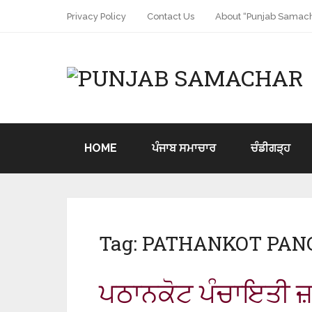
Privacy Policy
Contact Us
About “Punjab Samach
HOME
ਪੰਜਾਬ ਸਮਾਚਾਰ
ਚੰਡੀਗੜ੍ਹ
Tag:
PATHANKOT PAN
ਪਠਾਨਕੋਟ ਪੰਚਾਇਤੀ ਜ਼ਮ