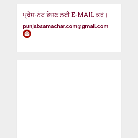
ਪ੍ਰੈਸ-ਨੋਟ ਭੇਜਣ ਲਈ E-MAIL ਕਰੋ।
punjabsamachar.com@gmail.com