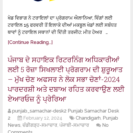
ਖੇਡ ਵਿਭਾਗ ਨੇ ਟਰਾਇਲਾਂ ਦਾ ਪ੍ਰੋਗਰਾਮ ਐਲਾਨਿਆ, ਵਿੰਗਾਂ ਲਈ
ਟਰਾਇਲ 15 ਫਰਵਰੀ ਤੋਂ ਇਲਾਕੇ ਦੀਆਂ ਮਕਬੂਲ ਖੇਡਾਂ ਲਈ ਸਬੰਧਤ
ਥਾਵਾਂ ਨੂੰ ਟਰਾਇਲ ਸਥਾਨਾਂ ਦੀ ਦਿੱਤੀ ਤਰਜੀਹ: ਮੀਤ ਹੇਅਰ …
[Continue Reading...]
ਪੰਜਾਬ ਦੇ ਸਹਾਇਕ ਰਿਟਰਨਿੰਗ ਅਧਿਕਾਰੀਆਂ
ਲਈ 5 ਰੋਜ਼ਾ ਸਿਖਲਾਈ ਪ੍ਰੋਗਰਾਮ ਦੀ ਸ਼ੁਰੂਆਤ
– ਮੁੱਖ ਚੋਣ ਅਫਸਰ ਨੇ ਲੋਕ ਸਭਾ ਚੋਣਾਂ-2024
ਪਾਰਦਰਸ਼ੀ ਅਤੇ ਦਬਾਅ ਰਹਿਤ ਕਰਵਾਉਣ ਲਈ
ਏਆਰਓਜ਼ ਨੂੰ ਪ੍ਰੇਰਿਆ
punjab_samachar-desk2 Punjab Samachar Desk
2
February 12, 2024
Chandigarh
,
Punjab
News
,
ਚੰਡੀਗੜ੍ਹ-ਸਮਾਚਾਰ
,
ਪੰਜਾਬੀ-ਸਮਾਚਾਰ
No
Comments