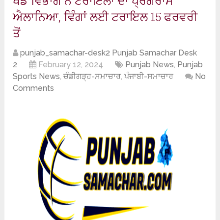
ਖੇਡ ਵਿਭਾਗ ਨੇ ਟਰਾਇਲਾਂ ਦਾ ਪ੍ਰੋਗਰਾਮ
ਐਲਾਨਿਆ, ਵਿੰਗਾਂ ਲਈ ਟਰਾਇਲ 15 ਫਰਵਰੀ
ਤੋਂ
punjab_samachar-desk2 Punjab Samachar Desk
2
February 12, 2024
Punjab News
,
Punjab
Sports News
,
ਚੰਡੀਗੜ੍ਹ-ਸਮਾਚਾਰ
,
ਪੰਜਾਬੀ-ਸਮਾਚਾਰ
No
Comments