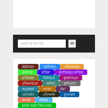
Search
ਖੋਜੋ
ਚੰਡੀਗੜ੍ਹ
ਫਰੀਦਕੋਟ
ਅੰਮ੍ਰਿਤਸਰ
ਬਰਨਾਲਾ
ਬਠਿੰਡਾ
ਫਤਹਿਗੜ੍ਹ ਸਾਹਿਬ
ਫਾਜ਼ਿਲਕਾ
ਫਿਰੋਜ਼ਪੁਰ
ਗੁਰਦਾਸਪੁਰ
ਹੁਸ਼ਿਆਰਪੁਰ
ਜਲੰਧਰ
ਲੁਧਿਆਣਾ
ਕਪੂਰਥਲਾ
ਮਾਨਸਾ
ਮੋਗਾ
ਪਠਾਨਕੋਟ
ਪਟਿਆਲਾ
ਰੂਪਨਗਰ
ਮੋਹਾਲੀ
ਸੰਗਰੂਰ
ਸ਼ਹੀਦ ਭਗਤ ਸਿੰਘ ਨਗਰ