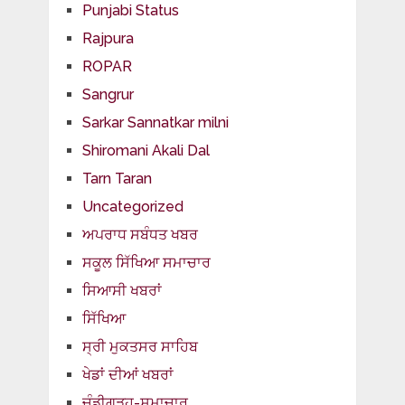
Punjabi Status
Rajpura
ROPAR
Sangrur
Sarkar Sannatkar milni
Shiromani Akali Dal
Tarn Taran
Uncategorized
ਅਪਰਾਧ ਸਬੰਧਤ ਖਬਰ
ਸਕੂਲ ਸਿੱਖਿਆ ਸਮਾਚਾਰ
ਸਿਆਸੀ ਖਬਰਾਂ
ਸਿੱਖਿਆ
ਸ੍ਰੀ ਮੁਕਤਸਰ ਸਾਹਿਬ
ਖੇਡਾਂ ਦੀਆਂ ਖਬਰਾਂ
ਚੰਡੀਗੜ੍ਹ-ਸਮਾਚਾਰ