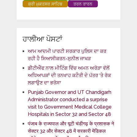
ਸ਼੍ਰੀ ਮੁਕਤਸਰ ਸਾਹਿਬ
ਤਰਨ ਤਾਰਨ
ਹਾਲੀਆ ਪੋਸਟਾਂ
ਆਮ ਆਦਮੀ ਪਾਰਟੀ ਸਰਕਾਰ ਪੁਲਿਸ ਦਾ ਕਰ
ਰਹੀ ਹੈ ਸਿਆਸੀਕਰਨ-ਸੁਨੀਲ ਜਾਖੜ
ਡੀਟੀਐੱਫ ਨਾਲ ਮੀਟਿੰਗ ਵਿੱਚ ਅਮਨ ਅਰੋੜਾ ਵੱਲੋਂ
ਅਧਿਆਪਕਾਂ ਦੀ ਤਨਖਾਹ ਕਟੌਤੀ ਦੇ ਪੱਤਰ ‘ਤੇ ਰੋਕ
ਲਗਾਉਣ ਦਾ ਭਰੋਸਾ
Punjab Governor and UT Chandigarh
Administrator conducted a surprise
visit to Government Medical College
Hospitals in Sector 32 and Sector 48
पंजाब के राज्यपाल और यूटी चंडीगढ़ के प्रशासक ने
सेक्टर 32 और सेक्टर 48 में सरकारी मेडिकल