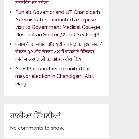
ਲਗਾਉਣ ਦਾ ਭਰੋਸਾ
Punjab Governor and UT Chandigarh
Administrator conducted a surprise
visit to Government Medical College
Hospitals in Sector 32 and Sector 48
पंजाब के राज्यपाल और यूटी चंडीगढ़ के प्रशासक ने
सेक्टर 32 और सेक्टर 48 में सरकारी मेडिकल
कॉलेज अस्पतालों का औचक दौरा किया
All BJP councillors are united for
mayor election in Chandigarh: Atul
Garg
ਹਾਲੀਆ ਟਿੱਪਣੀਆਂ
No comments to show.