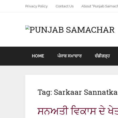
Privacy Policy
Contact Us
About “Punjab Samach
HOME
ਪੰਜਾਬ ਸਮਾਚਾਰ
ਚੰਡੀਗੜ੍ਹ
Tag:
Sarkaar Sannatka
ਸਨਅਤੀ ਵਿਕਾਸ ਦੇ ਖੇਤ