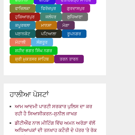
ਬਰਨਾਲਾ
ਬਠਿੰਡਾ
ਫਤਹਿਗੜ੍ਹ ਸਾਹਿਬ
ਫਾਜ਼ਿਲਕਾ
ਫਿਰੋਜ਼ਪੁਰ
ਗੁਰਦਾਸਪੁਰ
ਹੁਸ਼ਿਆਰਪੁਰ
ਜਲੰਧਰ
ਲੁਧਿਆਣਾ
ਕਪੂਰਥਲਾ
ਮਾਨਸਾ
ਮੋਗਾ
ਪਠਾਨਕੋਟ
ਪਟਿਆਲਾ
ਰੂਪਨਗਰ
ਮੋਹਾਲੀ
ਸੰਗਰੂਰ
ਸ਼ਹੀਦ ਭਗਤ ਸਿੰਘ ਨਗਰ
ਸ਼੍ਰੀ ਮੁਕਤਸਰ ਸਾਹਿਬ
ਤਰਨ ਤਾਰਨ
ਹਾਲੀਆ ਪੋਸਟਾਂ
ਆਮ ਆਦਮੀ ਪਾਰਟੀ ਸਰਕਾਰ ਪੁਲਿਸ ਦਾ ਕਰ
ਰਹੀ ਹੈ ਸਿਆਸੀਕਰਨ-ਸੁਨੀਲ ਜਾਖੜ
ਡੀਟੀਐੱਫ ਨਾਲ ਮੀਟਿੰਗ ਵਿੱਚ ਅਮਨ ਅਰੋੜਾ ਵੱਲੋਂ
ਅਧਿਆਪਕਾਂ ਦੀ ਤਨਖਾਹ ਕਟੌਤੀ ਦੇ ਪੱਤਰ ‘ਤੇ ਰੋਕ