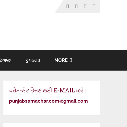
ਟਿਆਲਾ
ਰੂਪਨਗਰ
MORE
ਪ੍ਰੈਸ-ਨੋਟ ਭੇਜਣ ਲਈ E-MAIL ਕਰੋ।
punjabsamachar.com@gmail.com