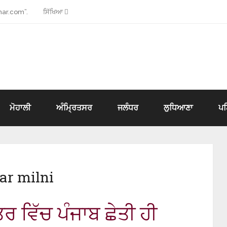
ar.com”.
ਸਿੱਖਿਆ
ਮੋਹਾਲੀ
ਅੰਮ੍ਰਿਤਸਰ
ਜਲੰਧਰ
ਲੁਧਿਆਣਾ
ਪ
ar milni
ਰ ਵਿੱਚ ਪੰਜਾਬ ਛੇਤੀ ਹੀ