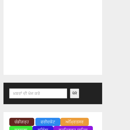
Search
ਖੋਜੋ
ਚੰਡੀਗੜ੍ਹ
ਫਰੀਦਕੋਟ
ਅੰਮ੍ਰਿਤਸਰ