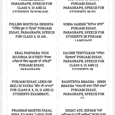
PARAGRAPH, SPEECH FOR
PUNJABI ESSAY,
CLASS 9, 10 AND 12
PARAGRAPH, SPEECH FOR
STUDENTS IN PUNJABI ...
STUDENTS IN PU...
Punjabi Essay
ਸਿੱਖਿਆ
POLLING BOOTH DA DRISHYA
SONIA GANDHI "ਸੋਨੀਆ ਗਾਂਧੀ"
“ਪੋਲਿੰਗ ਬੂਥ ਦਾ ਦ੍ਰਿਸ਼” PUNJABI
PUNJABI ESSAY,
ESSAY, PARAGRAPH, SPEECH
PARAGRAPH, SPEECH FOR
FOR CLASS 9, 10 AN...
STUDENTS IN PUNJABI
LANGUAGE.
ਸਿੱਖਿਆ
ਸਿੱਖਿਆ
EKAL PARIVARA VICH
SACHIN TENTULKAR “ਸਚਿਨ
BUJURGA DI STHITI “ਏਕਲ
ਤੇਂਦੁਲਕਰ” PUNJABI ESSAY,
ਪਰਿਵਾਰਾਂ ਵਿੱਚ ਬਜ਼ੁਰਗਾਂ ਦੀ ਸਥਿਤੀ”
PARAGRAPH, SPEECH FOR
PUNJABI ESSAY,
CLASS 9, 10 AND 12
PARAGRAPH,...
STUDENTS IN...
Punjabi Essay
ਸਿੱਖਿਆ
PUNJABI ESSAY, LEKH ON
RASHTRIYA BHASHA - HINDI
BEEJ DI YATRA "ਬੀਜ ਦੀ ਯਾਤਰਾ"
BHASHA “ਰਾਸ਼ਟਰੀ ਭਾਸ਼ਾ: ਹਿੰਦੀ ਭਾਸ਼ਾ”
FOR CLASS 8, 9, 10, 11 AND 12
PUNJABI ESSAY,
STUDENTS EXAMINATI...
PARAGRAPH, SPEECH FOR
CL...
ਸਿੱਖਿਆ
Punjabi Essay
PRADHAN MANTRI FASAL
SEHAT ATE JEEVAN “ਜਦੋਂ
BIMA YOJANA "ਪ੍ਰਧਾਨ ਮੰਤਰੀ
ਅਧਿਆਪਕ ਨਹੀਂ ਆਇਆ” PUNJABI