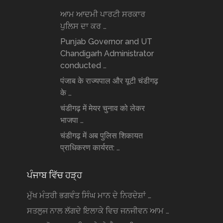
ਆਮ ਆਦਮੀ ਪਾਰਟੀ ਸਰਕਾਰ
ਪੁਲਿਸ ਦਾ ਕਰ …
Punjab Governor and UT
Chandigarh Administrator
conducted …
पंजाब के राज्यपाल और यूटी चंडीगढ़
के …
चंडीगढ़ में मेयर चुनाव को लेकर
भाजपा …
चंडीगढ़ में अब पुलिस शिकायत
प्राधिकरण कार्यरत: …
ਪੰਜਾਬ ਵਿੱਚ ਹੜ੍ਹ
ਮੁੱਖ ਮੰਤਰੀ ਭਗਵੰਤ ਸਿੰਘ ਮਾਨ ਦੇ ਨਿਰਦੇਸ਼ਾਂ …
ਸਤਲੁਜ ਨਾਲ ਲੱਗਦੇ ਇਲਾਕੇ ਵਿਚ ਜਨਜੀਵਨ ਆਮ …