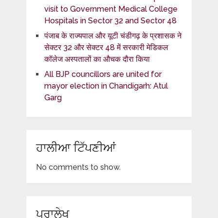
visit to Government Medical College
Hospitals in Sector 32 and Sector 48
पंजाब के राज्यपाल और यूटी चंडीगढ़ के प्रशासक ने
सेक्टर 32 और सेक्टर 48 में सरकारी मेडिकल
कॉलेज अस्पतालों का औचक दौरा किया
All BJP councillors are united for
mayor election in Chandigarh: Atul
Garg
ਹਾਲੀਆ ਟਿੱਪਣੀਆਂ
No comments to show.
ਪੁਰਾਲੇਖ