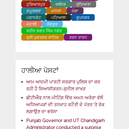
ਹੁਸ਼ਿਆਰਪੁਰ
ਜਲੰਧਰ
ਲੁਧਿਆਣਾ
ਕਪੂਰਥਲਾ
ਮਾਨਸਾ
ਮੋਗਾ
ਪਠਾਨਕੋਟ
ਪਟਿਆਲਾ
ਰੂਪਨਗਰ
ਮੋਹਾਲੀ
ਸੰਗਰੂਰ
ਸ਼ਹੀਦ ਭਗਤ ਸਿੰਘ ਨਗਰ
ਸ਼੍ਰੀ ਮੁਕਤਸਰ ਸਾਹਿਬ
ਤਰਨ ਤਾਰਨ
ਹਾਲੀਆ ਪੋਸਟਾਂ
ਆਮ ਆਦਮੀ ਪਾਰਟੀ ਸਰਕਾਰ ਪੁਲਿਸ ਦਾ ਕਰ
ਰਹੀ ਹੈ ਸਿਆਸੀਕਰਨ-ਸੁਨੀਲ ਜਾਖੜ
ਡੀਟੀਐੱਫ ਨਾਲ ਮੀਟਿੰਗ ਵਿੱਚ ਅਮਨ ਅਰੋੜਾ ਵੱਲੋਂ
ਅਧਿਆਪਕਾਂ ਦੀ ਤਨਖਾਹ ਕਟੌਤੀ ਦੇ ਪੱਤਰ ‘ਤੇ ਰੋਕ
ਲਗਾਉਣ ਦਾ ਭਰੋਸਾ
Punjab Governor and UT Chandigarh
Administrator conducted a surprise