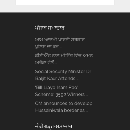
ਪੰਜਾਬ ਸਮਾਚਾਰ
ਆਮ ਆਦਮੀ ਪਾਰਟੀ ਸਰਕਾਰ
ਪੁਲਿਸ ਦਾ ਕਰ …
ਡੀਟੀਐੱਫ ਨਾਲ ਮੀਟਿੰਗ ਵਿੱਚ ਅਮਨ
ਅਰੋੜਾ ਵੱਲੋਂ …
Social Security Minister Dr.
Baljit Kaur Attends …
‘Bill Liayo Inam Pao’
Scheme: 3592 Winners …
CM announces to develop
Hussainiwala border as …
ਚੰਡੀਗੜ੍ਹ-ਸਮਾਚਾਰ