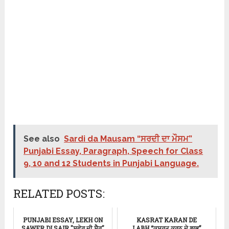
See also
Sardi da Mausam “ਸਰਦੀ ਦਾ ਮੌਸਮ”
Punjabi Essay, Paragraph, Speech for Class
9, 10 and 12 Students in Punjabi Language.
RELATED POSTS:
PUNJABI ESSAY, LEKH ON
KASRAT KARAN DE
SAWER DI SAIR "ਸਵੇਰ ਦੀ ਸੈਰ"
LABH “ਕਸਰਤ ਕਰਨ ਦੇ ਲਾਭ”