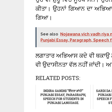
ਕੀਤਾ। ਉਹਨਾਂ ਗਿਆਨ ਦਾ ਅਭਿਆਸ 
ਗਿਆ।
See also
Nojawana vich vadh riya nash
Punjabi Essay, Paragraph, Speech fo
ਲਗਾਤਾਰ ਅਭਿਆਸ ਕਦੇ ਵੀ ਥਕਾਉ ਨ
ਵੀ ਉਦਾਸੀਨਤਾ ਵੱਲ ਨਹੀਂ ਜਾਂਦੀ।
RELATED POSTS:
INDIRA GANDHI "ਇੰਦਰਾ ਗਾਂਧੀ"
SARDI DA 
PUNJABI ESSAY, PARAGRAPH,
PUNJABI
SPEECH FOR STUDENTS IN
SPEECH FO
PUNJABI LANGUAGE.
ST
ਸਿੱਖਿਆ