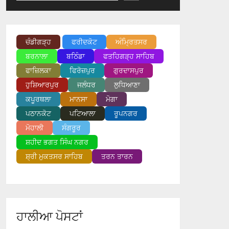
ਚੰਡੀਗੜ੍ਹ
ਫਰੀਦਕੋਟ
ਅੰਮ੍ਰਿਤਸਰ
ਬਰਨਾਲਾ
ਬਠਿੰਡਾ
ਫਤਹਿਗੜ੍ਹ ਸਾਹਿਬ
ਫਾਜ਼ਿਲਕਾ
ਫਿਰੋਜ਼ਪੁਰ
ਗੁਰਦਾਸਪੁਰ
ਹੁਸ਼ਿਆਰਪੁਰ
ਜਲੰਧਰ
ਲੁਧਿਆਣਾ
ਕਪੂਰਥਲਾ
ਮਾਨਸਾ
ਮੋਗਾ
ਪਠਾਨਕੋਟ
ਪਟਿਆਲਾ
ਰੂਪਨਗਰ
ਮੋਹਾਲੀ
ਸੰਗਰੂਰ
ਸ਼ਹੀਦ ਭਗਤ ਸਿੰਘ ਨਗਰ
ਸ਼੍ਰੀ ਮੁਕਤਸਰ ਸਾਹਿਬ
ਤਰਨ ਤਾਰਨ
ਹਾਲੀਆ ਪੋਸਟਾਂ