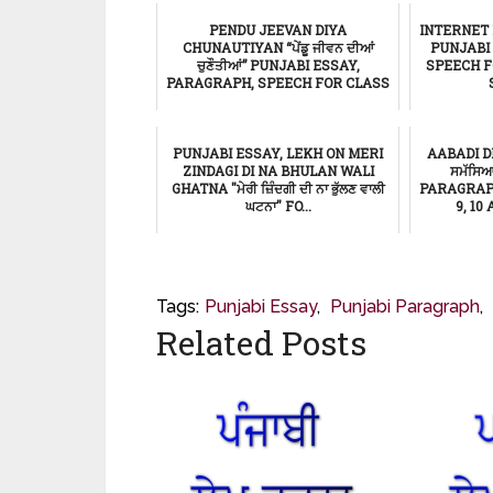
ਸਿੱਖਿਆ
PENDU JEEVAN DIYA
INTERNET DE
CHUNAUTIYAN “ਪੇਂਡੂ ਜੀਵਨ ਦੀਆਂ
PUNJABI
ਚੁਣੌਤੀਆਂ” PUNJABI ESSAY,
SPEECH FO
PARAGRAPH, SPEECH FOR CLASS
...
ਸਿੱਖਿਆ
PUNJABI ESSAY, LEKH ON MERI
AABADI D
ZINDAGI DI NA BHULAN WALI
ਸਮੱਸਿ
GHATNA "ਮੇਰੀ ਜ਼ਿੰਦਗੀ ਦੀ ਨਾ ਭੁੱਲਣ ਵਾਲੀ
PARAGRAP
ਘਟਨਾ" FO...
9, 10
ਸਿੱਖਿਆ
Tags:
Punjabi Essay
,
Punjabi Paragraph
,
Related Posts