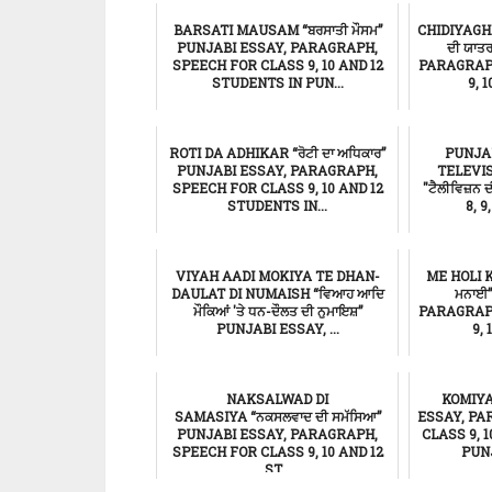
BARSATI MAUSAM “ਬਰਸਾਤੀ ਮੌਸਮ”
CHIDIYAGH
PUNJABI ESSAY, PARAGRAPH,
ਦੀ ਯਾਤ
SPEECH FOR CLASS 9, 10 AND 12
PARAGRAP
STUDENTS IN PUN...
9, 
ਸਿੱਖਿਆ
ROTI DA ADHIKAR “ਰੋਟੀ ਦਾ ਅਧਿਕਾਰ”
PUNJAB
PUNJABI ESSAY, PARAGRAPH,
TELEVI
SPEECH FOR CLASS 9, 10 AND 12
"ਟੈਲੀਵਿਜ਼ਨ
STUDENTS IN...
8, 9
ਸਿੱਖਿਆ
VIYAH AADI MOKIYA TE DHAN-
ME HOLI KI
DAULAT DI NUMAISH “ਵਿਆਹ ਆਦਿ
ਮਨਾਈ
ਮੌਕਿਆਂ 'ਤੇ ਧਨ-ਦੌਲਤ ਦੀ ਨੁਮਾਇਸ਼”
PARAGRAP
PUNJABI ESSAY, ...
9, 
ਸਿੱਖਿਆ
NAKSALWAD DI
KOMIYA
SAMASIYA “ਨਕਸਲਵਾਦ ਦੀ ਸਮੱਸਿਆ”
ESSAY, PA
PUNJABI ESSAY, PARAGRAPH,
CLASS 9, 
SPEECH FOR CLASS 9, 10 AND 12
PUNJ
ST...