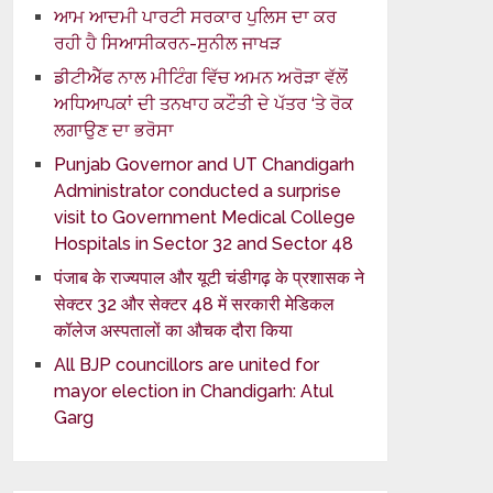
ਆਮ ਆਦਮੀ ਪਾਰਟੀ ਸਰਕਾਰ ਪੁਲਿਸ ਦਾ ਕਰ
ਰਹੀ ਹੈ ਸਿਆਸੀਕਰਨ-ਸੁਨੀਲ ਜਾਖੜ
ਡੀਟੀਐੱਫ ਨਾਲ ਮੀਟਿੰਗ ਵਿੱਚ ਅਮਨ ਅਰੋੜਾ ਵੱਲੋਂ
ਅਧਿਆਪਕਾਂ ਦੀ ਤਨਖਾਹ ਕਟੌਤੀ ਦੇ ਪੱਤਰ ‘ਤੇ ਰੋਕ
ਲਗਾਉਣ ਦਾ ਭਰੋਸਾ
Punjab Governor and UT Chandigarh
Administrator conducted a surprise
visit to Government Medical College
Hospitals in Sector 32 and Sector 48
पंजाब के राज्यपाल और यूटी चंडीगढ़ के प्रशासक ने
सेक्टर 32 और सेक्टर 48 में सरकारी मेडिकल
कॉलेज अस्पतालों का औचक दौरा किया
All BJP councillors are united for
mayor election in Chandigarh: Atul
Garg