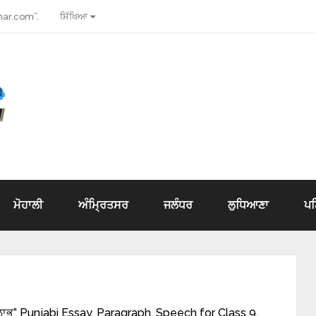
ar.com”.
ਸਿੱਖਿਆ
ਮੋਹਾਲੀ
ਅੰਮ੍ਰਿਤਸਰ
ਜਲੰਧਰ
ਲੁਧਿਆਣਾ
ਪ
ਭ” Punjabi Essay, Paragraph, Speech for Class 9,