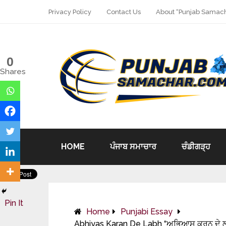
Privacy Policy
Contact Us
About “Punjab Samach
0
Shares
HOME
ਪੰਜਾਬ ਸਮਾਚਾਰ
ਚੰਡੀਗੜ੍ਹ
Pin It
Home
Punjabi Essay
Abhiyas Karan De Labh “ਅਭਿਆਸ ਕਰਨ ਦੇ ਲਾ