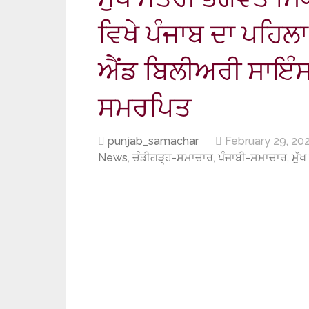
ਵਿਖੇ ਪੰਜਾਬ ਦਾ ਪਹਿ
ਐਂਡ ਬਿਲੀਅਰੀ ਸਾਇੰਸਜ਼
ਸਮਰਪਿਤ
punjab_samachar
February 29, 20
News
,
ਚੰਡੀਗੜ੍ਹ-ਸਮਾਚਾਰ
,
ਪੰਜਾਬੀ-ਸਮਾਚਾਰ
,
ਮੁੱ