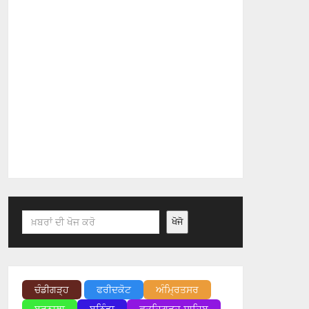
Search
ਖੋਜੋ
ਚੰਡੀਗੜ੍ਹ
ਫਰੀਦਕੋਟ
ਅੰਮ੍ਰਿਤਸਰ