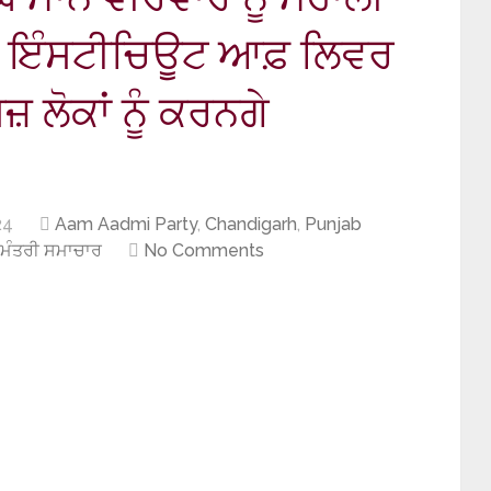
ਲਾ ਇੰਸਟੀਚਿਊਟ ਆਫ਼ ਲਿਵਰ
 ਲੋਕਾਂ ਨੂੰ ਕਰਨਗੇ
24
Aam Aadmi Party
,
Chandigarh
,
Punjab
ਖ ਮੰਤਰੀ ਸਮਾਚਾਰ
No Comments