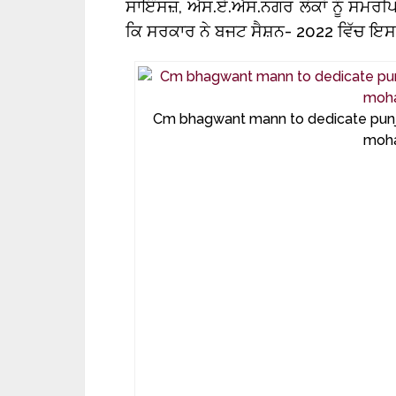
ਸਾਇੰਸਜ਼, ਐਸ.ਏ.ਐਸ.ਨਗਰ ਲੋਕਾਂ ਨੂੰ ਸਮਰ
ਕਿ ਸਰਕਾਰ ਨੇ ਬਜਟ ਸੈਸ਼ਨ- 2022 ਵਿੱਚ ਇ
Cm bhagwant mann to dedicate punjab’s
moha