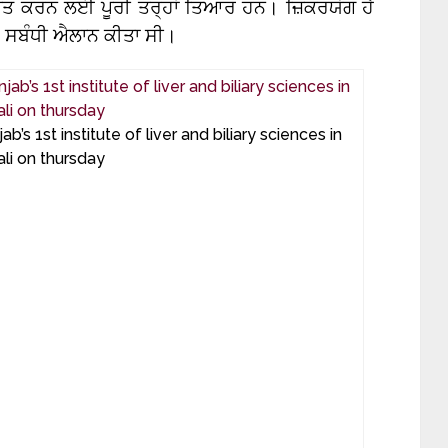
ਪਿਤ ਕਰਨ ਲਈ ਪੂਰੀ ਤਰ੍ਹਾਂ ਤਿਆਰ ਹਨ। ਜ਼ਿਕਰਯੋਗ ਹੈ
ਸ ਸਬੰਧੀ ਐਲਾਨ ਕੀਤਾ ਸੀ।
 1st institute of liver and biliary sciences in
li on thursday