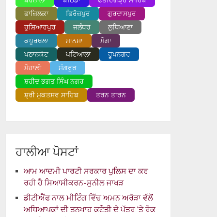
ਬਰਨਾਲਾ
ਬਠਿੰਡਾ
ਫਤਹਿਗੜ੍ਹ ਸਾਹਿਬ
ਫਾਜ਼ਿਲਕਾ
ਫਿਰੋਜ਼ਪੁਰ
ਗੁਰਦਾਸਪੁਰ
ਹੁਸ਼ਿਆਰਪੁਰ
ਜਲੰਧਰ
ਲੁਧਿਆਣਾ
ਕਪੂਰਥਲਾ
ਮਾਨਸਾ
ਮੋਗਾ
ਪਠਾਨਕੋਟ
ਪਟਿਆਲਾ
ਰੂਪਨਗਰ
ਮੋਹਾਲੀ
ਸੰਗਰੂਰ
ਸ਼ਹੀਦ ਭਗਤ ਸਿੰਘ ਨਗਰ
ਸ਼੍ਰੀ ਮੁਕਤਸਰ ਸਾਹਿਬ
ਤਰਨ ਤਾਰਨ
ਹਾਲੀਆ ਪੋਸਟਾਂ
ਆਮ ਆਦਮੀ ਪਾਰਟੀ ਸਰਕਾਰ ਪੁਲਿਸ ਦਾ ਕਰ
ਰਹੀ ਹੈ ਸਿਆਸੀਕਰਨ-ਸੁਨੀਲ ਜਾਖੜ
ਡੀਟੀਐੱਫ ਨਾਲ ਮੀਟਿੰਗ ਵਿੱਚ ਅਮਨ ਅਰੋੜਾ ਵੱਲੋਂ
ਅਧਿਆਪਕਾਂ ਦੀ ਤਨਖਾਹ ਕਟੌਤੀ ਦੇ ਪੱਤਰ ‘ਤੇ ਰੋਕ