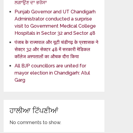
ਲਗਾਉਣ ਦਾ ਭਰੋਸਾ
Punjab Governor and UT Chandigarh
Administrator conducted a surprise
visit to Government Medical College
Hospitals in Sector 32 and Sector 48
पंजाब के राज्यपाल और यूटी चंडीगढ़ के प्रशासक ने
सेक्टर 32 और सेक्टर 48 में सरकारी मेडिकल
कॉलेज अस्पतालों का औचक दौरा किया
All BJP councillors are united for
mayor election in Chandigarh: Atul
Garg
ਹਾਲੀਆ ਟਿੱਪਣੀਆਂ
No comments to show.