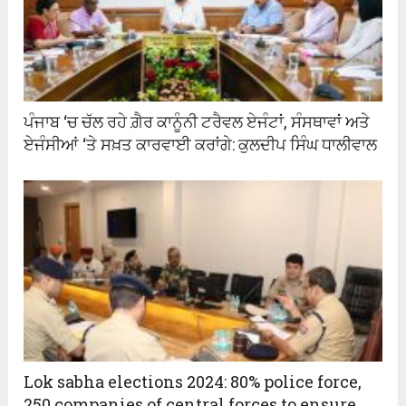
ਪੰਜਾਬ ‘ਚ ਚੱਲ ਰਹੇ ਗ਼ੈਰ ਕਾਨੂੰਨੀ ਟਰੈਵਲ ਏਜੰਟਾਂ, ਸੰਸਥਾਵਾਂ ਅਤੇ
ਏਜੰਸੀਆਂ ‘ਤੇ ਸਖ਼ਤ ਕਾਰਵਾਈ ਕਰਾਂਗੇ: ਕੁਲਦੀਪ ਸਿੰਘ ਧਾਲੀਵਾਲ
Lok sabha elections 2024: 80% police force,
250 companies of central forces to ensure