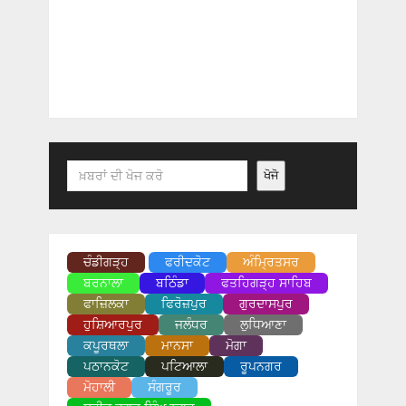
Search
ਖੋਜੋ
ਚੰਡੀਗੜ੍ਹ
ਫਰੀਦਕੋਟ
ਅੰਮ੍ਰਿਤਸਰ
ਬਰਨਾਲਾ
ਬਠਿੰਡਾ
ਫਤਹਿਗੜ੍ਹ ਸਾਹਿਬ
ਫਾਜ਼ਿਲਕਾ
ਫਿਰੋਜ਼ਪੁਰ
ਗੁਰਦਾਸਪੁਰ
ਹੁਸ਼ਿਆਰਪੁਰ
ਜਲੰਧਰ
ਲੁਧਿਆਣਾ
ਕਪੂਰਥਲਾ
ਮਾਨਸਾ
ਮੋਗਾ
ਪਠਾਨਕੋਟ
ਪਟਿਆਲਾ
ਰੂਪਨਗਰ
ਮੋਹਾਲੀ
ਸੰਗਰੂਰ