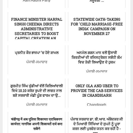
ਮੌਜੂਦਗੀ ...
Aam Aadmi Party
ਪੰਜਾਬ ਸਿਹਤ ਵਿਭਾਗ
FINANCE MINISTER HARPAL
STATEWIDE OATH-TAKING
SINGH CHEEMA DIRECTS
FOR 'CHILD MARRIAGE-FREE
ADMINISTRATIVE
INDIA' CAMPAIGN ON
SECRETARIES TO BOOST
NOVEMBER 27
CAPITAL CREATION AN...
Punjab News
ਪੰਜਾਬੀ-ਸਮਾਚਾਰ
ਪ੍ਰਨੀਤ ਕੌਰ ਭਾਜਪਾ 'ਚ ਹੋਏ ਸ਼ਾਮਲ
ਅਨਮੋਲ ਗਗਨ ਮਾਨ ਵਲੋਂ ਉਸਾਰੀ
ਕਿਰਤੀਆਂ ਦੀ ਰਜਿਸਟ੍ਰੇਸ਼ਨ ਸਬੰਧੀ ਕੰਮ
ਵਿਚ ਤੇਜ਼ੀ ਲਿਆਉਣ ਦੇ ਹੁਕਮ
ਪੰਜਾਬੀ-ਸਮਾਚਾਰ
ਪੰਜਾਬੀ-ਸਮਾਚਾਰ
ਗੁਰਮੀਤ ਸਿੰਘ ਖੁੱਡੀਆਂ ਵੱਲੋਂ ਕਿਲਿਆਂਵਾਲੀ
ONLY OLA AND UBER TO
ਵਿਖੇ 10.10 ਕਰੋੜ ਰੁਪਏ ਦੀ ਲਾਗਤ ਨਾਲ
PROVIDE THE CAB SERVICES
ਬਣੇ ਸਰਕਾਰੀ ਮੱਛੀ ਪੂੰਗ ਫਾਰਮ ਦਾ ਉ...
IN CHANDIGARH
ਪੰਜਾਬੀ-ਸਮਾਚਾਰ
Chandigarh
चंडीगढ़ में अब पुलिस शिकायत प्राधिकरण
ਪੰਜਾਬ ਸਰਕਾਰ ਡਾ. ਬੀ.ਆਰ. ਅੰਬੇਦਕਰ ਜੀ
कार्यरत: नागरिक अपनी शिकायतें दर्ज करा
ਦੇ ਮਿਆਰੀ ਸਿੱਖਿਆ ਦੇ ਸੁਪਨੇ ਨੂੰ ਪੂਰਾ
सकेंगे
ਕਰਨ ਲਈ ਪੁਰਜ਼ੋਰ ਯਤਨ ਕਰ ਰਹੀ ਹੈ -