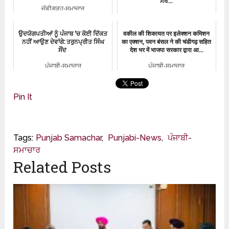
ਸਥ...
ਚੰਡੀਗੜ੍ਹ-ਸਮਾਚਾਰ
ਪੰਜਾਬੀ-ਸਮਾਚਾਰ
ਉਦਯੋਗਪਤੀਆਂ ਨੂੰ ਪੰਜਾਬ ‘ਚ ਕੋਈ ਦਿੱਕਤ
वकील की शिकायत पर इलेक्शन कमिशन
ਨਹੀਂ ਆਉਣ ਦੇਵਾਂਗੇ: ਤਰੁਨਪ੍ਰੀਤ ਸਿੰਘ
का एक्शन, पवन बंसल ने की चंडीगढ़ सहित
ਸੌਂਦ
देश भर में भाजपा सरकार द्वारा आ...
ਪੰਜਾਬੀ-ਸਮਾਚਾਰ
ਪੰਜਾਬੀ-ਸਮਾਚਾਰ
Pin It
Tags:
Punjab Samachar
,
Punjabi-News
,
ਪੰਜਾਬੀ-
ਸਮਾਚਾਰ
Related Posts