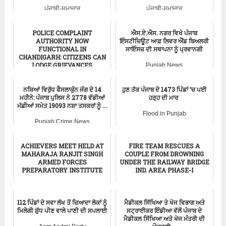
ਪੰਜਾਬੀ-ਸਮਾਚਾਰ
ਪੰਜਾਬੀ-ਸਮਾਚਾਰ
POLICE COMPLAINT
ਐਸ.ਏ.ਐਸ. ਨਗਰ ਵਿਖੇ ਪੰਜਾਬ
AUTHORITY NOW
ਇੰਸਟੀਚਿਊਟ ਆਫ਼ ਲਿਵਰ ਐਂਡ ਬਿਅਲਰੀ
FUNCTIONAL IN
ਸਾਇੰਸਜ਼ ਦੀ ਸਥਾਪਨਾ ਨੂੰ ਪ੍ਰਵਾਨਗੀ
CHANDIGARH: CITIZENS CAN
LODGE GRIEVANCES
Punjab News
ਚੰਡੀਗੜ੍ਹ-ਸਮਾਚਾਰ
ਨਸ਼ਿਆਂ ਵਿਰੁੱਧ ਫੈਸਲਾਕੁੰਨ ਜੰਗ ਦੇ 14
ਹੁਣ ਤੱਕ ਪੰਜਾਬ ਦੇ 1473 ਪਿੰਡਾਂ ‘ਚ ਪਈ
ਮਹੀਨੇ: ਪੰਜਾਬ ਪੁਲਿਸ ਨੇ 2778 ਵੱਡੀਆਂ
ਹੜ੍ਹ ਦੀ ਮਾਰ
ਮੱਛੀਆਂ ਸਮੇਤ 19093 ਨਸ਼ਾ ਤਸਕਰਾਂ ਨੂੰ ...
Flood in Punjab
Punjab Crime News
ACHIEVERS MEET HELD AT
FIRE TEAM RESCUES A
MAHARAJA RANJIT SINGH
COUPLE FROM DROWNING
ARMED FORCES
UNDER THE RAILWAY BRIDGE
PREPARATORY INSTITUTE
IND. AREA PHASE-I
Punjab News
Flood in Chadigarh
112 ਪਿੰਡਾਂ ਦੇ ਸਵਾ ਲੱਖ ਤੋਂ ਜ਼ਿਆਦਾ ਲੋਕਾਂ ਨੂੰ
ਮੈਡੀਕਲ ਸਿੱਖਿਆ ਤੇ ਖੋਜ ਵਿਭਾਗ ਅਤੇ
ਮਿਲੇਗੀ ਸ਼ੁੱਧ ਪੀਣ ਵਾਲੇ ਪਾਣੀ ਦੀ ਸਪਲਾਈ
ਸਟ੍ਰਾਈਕਰ ਇੰਡੀਆ ਵੱਲੋਂ ਪੰਜਾਬ ਦੇ
ਮੈਡੀਕਲ ਸਿੱਖਿਆ ਅਤੇ ਖੋਜ ਮੰਤਰੀ ਦੀ