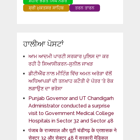
ਸ਼ਹੀਦ ਭਗਤ ਸਿੰਘ ਨਗਰ
ਸ਼੍ਰੀ ਮੁਕਤਸਰ ਸਾਹਿਬ
ਤਰਨ ਤਾਰਨ
ਹਾਲੀਆ ਪੋਸਟਾਂ
ਆਮ ਆਦਮੀ ਪਾਰਟੀ ਸਰਕਾਰ ਪੁਲਿਸ ਦਾ ਕਰ
ਰਹੀ ਹੈ ਸਿਆਸੀਕਰਨ-ਸੁਨੀਲ ਜਾਖੜ
ਡੀਟੀਐੱਫ ਨਾਲ ਮੀਟਿੰਗ ਵਿੱਚ ਅਮਨ ਅਰੋੜਾ ਵੱਲੋਂ
ਅਧਿਆਪਕਾਂ ਦੀ ਤਨਖਾਹ ਕਟੌਤੀ ਦੇ ਪੱਤਰ ‘ਤੇ ਰੋਕ
ਲਗਾਉਣ ਦਾ ਭਰੋਸਾ
Punjab Governor and UT Chandigarh
Administrator conducted a surprise
visit to Government Medical College
Hospitals in Sector 32 and Sector 48
पंजाब के राज्यपाल और यूटी चंडीगढ़ के प्रशासक ने
सेक्टर 32 और सेक्टर 48 में सरकारी मेडिकल