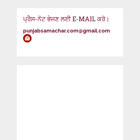
ਪ੍ਰੈਸ-ਨੋਟ ਭੇਜਣ ਲਈ E-MAIL ਕਰੋ।
punjabsamachar.com@gmail.com