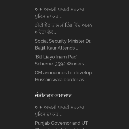
ਆਮ ਆਦਮੀ ਪਾਰਟੀ ਸਰਕਾਰ
ਪੁਲਿਸ ਦਾ ਕਰ …
ਡੀਟੀਐੱਫ ਨਾਲ ਮੀਟਿੰਗ ਵਿੱਚ ਅਮਨ
ਅਰੋੜਾ ਵੱਲੋਂ …
Social Security Minister Dr.
Baljit Kaur Attends …
‘Bill Liayo Inam Pao’
Scheme: 3592 Winners …
CM announces to develop
Hussainiwala border as …
ਚੰਡੀਗੜ੍ਹ-ਸਮਾਚਾਰ
ਆਮ ਆਦਮੀ ਪਾਰਟੀ ਸਰਕਾਰ
ਪੁਲਿਸ ਦਾ ਕਰ …
Punjab Governor and UT