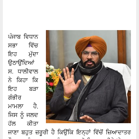
ਪੰਜਾਬ ਵਿਧਾਨ
ਸਭਾ ਵਿੱਚ
ਇਹ ਮੁੱਦਾ
ਉਠਾਉਂਦਿਆਂ
ਸ. ਧਾਲੀਵਾਲ
ਨੇ ਕਿਹਾ ਕਿ
ਇਹ ਬੜਾ
ਗੰਭੀਰ
ਮਾਮਲਾ ਹੈ,
ਜਿਸ ਨੂੰ ਜਲਦ
ਹੱਲ ਕੀਤਾ
ਜਾਣਾ ਬਹੁਤ ਜ਼ਰੂਰੀ ਹੈ ਕਿਉਂਕਿ ਇਨ੍ਹਾਂ ਵਿੱਚੋਂ ਜ਼ਿਆਦਾਤਰ