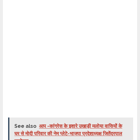
See also
आप -कांग्रेस के इशारे उखाड़ी मलोया वासियों के
घर से मोदी परिवार की नेम प्लेटे-भाजपा प्रदेशाध्यक्ष जितेंदरपाल