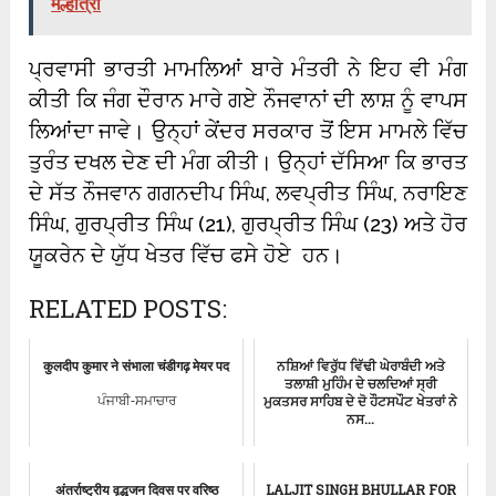
मल्होत्रा
ਪ੍ਰਵਾਸੀ ਭਾਰਤੀ ਮਾਮਲਿਆਂ ਬਾਰੇ ਮੰਤਰੀ ਨੇ ਇਹ ਵੀ ਮੰਗ
ਕੀਤੀ ਕਿ ਜੰਗ ਦੌਰਾਨ ਮਾਰੇ ਗਏ ਨੌਜਵਾਨਾਂ ਦੀ ਲਾਸ਼ ਨੂੰ ਵਾਪਸ
ਲਿਆਂਦਾ ਜਾਵੇ। ਉਨ੍ਹਾਂ ਕੇਂਦਰ ਸਰਕਾਰ ਤੋਂ ਇਸ ਮਾਮਲੇ ਵਿੱਚ
ਤੁਰੰਤ ਦਖਲ ਦੇਣ ਦੀ ਮੰਗ ਕੀਤੀ। ਉਨ੍ਹਾਂ ਦੱਸਿਆ ਕਿ ਭਾਰਤ
ਦੇ ਸੱਤ ਨੌਜਵਾਨ ਗਗਨਦੀਪ ਸਿੰਘ, ਲਵਪ੍ਰੀਤ ਸਿੰਘ, ਨਰਾਇਣ
ਸਿੰਘ, ਗੁਰਪ੍ਰੀਤ ਸਿੰਘ (21), ਗੁਰਪ੍ਰੀਤ ਸਿੰਘ (23) ਅਤੇ ਹੋਰ
ਯੂਕਰੇਨ ਦੇ ਯੁੱਧ ਖੇਤਰ ਵਿੱਚ ਫਸੇ ਹੋਏ ਹਨ।
RELATED POSTS:
कुलदीप कुमार ने संभाला चंडीगढ़ मेयर पद
ਨਸ਼ਿਆਂ ਵਿਰੁੱਧ ਵਿੱਢੀ ਘੇਰਾਬੰਦੀ ਅਤੇ
ਤਲਾਸ਼ੀ ਮੁਹਿੰਮ ਦੇ ਚਲਦਿਆਂ ਸ੍ਰੀ
ਮੁਕਤਸਰ ਸਾਹਿਬ ਦੇ ਦੋ ਹੌਟਸਪੌਟ ਖੇਤਰਾਂ ਨੇ
ਪੰਜਾਬੀ-ਸਮਾਚਾਰ
ਨਸ...
ਸ੍ਰੀ ਮੁਕਤਸਰ ਸਾਹਿਬ
अंतर्राष्ट्रीय वृद्धजन दिवस पर वरिष्ठ
LALJIT SINGH BHULLAR FOR