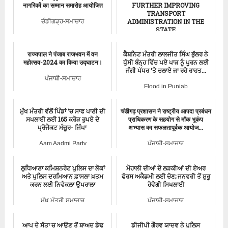
नागरिकों का सम्मान समारोह आयोजित
FURTHER IMPROVING
TRANSPORT
ADMINISTRATION IN THE
ਚੰਡੀਗੜ੍ਹ-ਸਮਾਚਾਰ
STATE
ਪੰਜਾਬੀ-ਸਮਾਚਾਰ
राज्यपाल ने पंजाब राजभवन में वन
ਕੈਬਨਿਟ ਮੰਤਰੀ ਲਾਲਜੀਤ ਸਿੰਘ ਭੁੱਲਰ ਨੇ
महोत्सव-2024 का किया उद्घाटन।
ਧੁੱਸੀ ਬੰਨ੍ਹ ਵਿੱਚ ਪਏ ਪਾੜ ਨੂੰ ਪੂਰਨ ਲਈ
ਜੰਗੀ ਪੱਧਰ ‘ਤੇ ਚਲਾਏ ਜਾ ਰਹੇ ਰਾਹਤ...
ਪੰਜਾਬੀ-ਸਮਾਚਾਰ
Flood in Punjab
ਮੁੱਖ ਮੰਤਰੀ ਵੱਲੋਂ ਪਿੰਡਾਂ ‘ਚ ਸਾਫ ਪਾਣੀ ਦੀ
चंडीगढ़ प्रशासन ने राष्ट्रीय आपदा प्रबंधन
ਸਪਲਾਈ ਲਈ 165 ਕਰੋੜ ਰੁਪਏ ਦੇ
प्राधिकरण के सहयोग से मॉक भूकंप
ਪ੍ਰੋਜੈਕਟ ਮੰਜ਼ੂਰ- ਜਿੰਪਾ
अभ्यास का सफलतापूर्वक आयोज...
Aam Aadmi Party
ਪੰਜਾਬੀ-ਸਮਾਚਾਰ
ਲੁਧਿਆਣਾ ਕਮਿਸ਼ਨਰੇਟ ਪੁਲਿਸ ਦਾ ਲੋਕਾਂ
ਮੋਹਾਲੀ ਦੀਆਂ ਦੋ ਲੜਕੀਆਂ ਦੀ ਏਅਰ
ਅਤੇ ਪੁਲਿਸ ਦਰਮਿਆਨ ਫ਼ਾਸਲਾ ਖ਼ਤਮ
ਫੋਰਸ ਅਕੈਡਮੀ ਲਈ ਚੋਣ; ਜਨਵਰੀ ਤੋਂ ਸ਼ੁਰੂ
ਕਰਨ ਲਈ ਨਿਵੇਕਲਾ ਉਪਰਾਲਾ
ਹੋਵੇਗੀ ਸਿਖਲਾਈ
ਮੁੱਖ ਮੰਤਰੀ ਸਮਾਚਾਰ
ਪੰਜਾਬੀ-ਸਮਾਚਾਰ
ਆਪ ਦੇ ਸੱਤਾ ਚ ਆਉਣ ਤੋਂ ਬਾਅਦ ਡੇਢ
ਡੀਜੀਪੀ ਗੌਰਵ ਯਾਦਵ ਨੇ ਪੁਲਿਸ