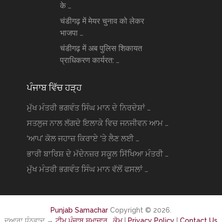
के …
चंडीगढ़ में मेयर चुनाव को लेकर
भाजपा …
चंडीगढ़ में अब पुलिस शिकायत
प्राधिकरण कार्यरत: …
ਪੰਜਾਬ ਵਿੱਚ ਹੜ੍ਹ
ਮੁੱਖ ਮੰਤਰੀ ਭਗਵੰਤ ਸਿੰਘ ਮਾਨ ਦੇ ਨਿਰਦੇਸ਼ਾਂ …
ਸਤਲੁਜ ਨਾਲ ਲੱਗਦੇ ਇਲਾਕੇ ਵਿਚ ਜਨਜੀਵਨ ਆਮ …
‘ਆਪ’ ਕੋਲ ਜਹਾਜ਼ ਕਿਰਾਏ ‘ਤੇ ਲੈਣ ਲਈ …
ਭਾਰੀ ਬਾਰਿਸ਼ ਦੇ ਮੱਦੇਨਜ਼ਰ ਸਕੂਲ ਸਿੱਖਿਆ ਮੰਤਰੀ …
ਮੁੱਖ ਮੰਤਰੀ ਭਗਵੰਤ ਸਿੰਘ ਮਾਨ ਵੱਲੋਂ ਫਸਲਾਂ …
Punjab Samachar
Copyright © 2026.
ਦੁਆਰਾ ਧੰਨਵਾਦ →
ਟੀਮ ਪੰਜਾਬ ਸਮਾਚਾਰ . ਕੋਮ
|
Privacy Policy
|
Contact Us