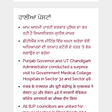
ਹਾਲੀਆ ਪੋਸਟਾਂ
ਆਮ ਆਦਮੀ ਪਾਰਟੀ ਸਰਕਾਰ ਪੁਲਿਸ ਦਾ ਕਰ
ਰਹੀ ਹੈ ਸਿਆਸੀਕਰਨ-ਸੁਨੀਲ ਜਾਖੜ
ਡੀਟੀਐੱਫ ਨਾਲ ਮੀਟਿੰਗ ਵਿੱਚ ਅਮਨ ਅਰੋੜਾ ਵੱਲੋਂ
ਅਧਿਆਪਕਾਂ ਦੀ ਤਨਖਾਹ ਕਟੌਤੀ ਦੇ ਪੱਤਰ ‘ਤੇ ਰੋਕ
ਲਗਾਉਣ ਦਾ ਭਰੋਸਾ
Punjab Governor and UT Chandigarh
Administrator conducted a surprise
visit to Government Medical College
Hospitals in Sector 32 and Sector 48
पंजाब के राज्यपाल और यूटी चंडीगढ़ के प्रशासक ने
सेक्टर 32 और सेक्टर 48 में सरकारी मेडिकल
कॉलेज अस्पतालों का औचक दौरा किया
All BJP councillors are united for