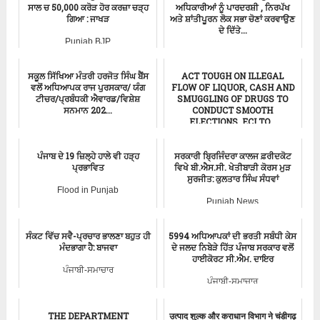
ਸਾਲ ਚ 50,000 ਕਰੋੜ ਹੋਰ ਕਰਜ਼ਾ ਚੜ੍ਹ
ਅਧਿਕਾਰੀਆਂ ਨੂੰ ਪਾਰਦਰਸ਼ੀ , ਨਿਰਪੱਖ
ਗਿਆ : ਜਾਖੜ
ਅਤੇ ਸ਼ਾਂਤੀਪੂਰਨ ਲੋਕ ਸਭਾ ਚੋਣਾਂ ਕਰਵਾਉਣ
ਦੇ ਦਿੱਤੇ...
Punjab BJP
ਪੰਜਾਬੀ-ਸਮਾਚਾਰ
ਸਕੂਲ ਸਿੱਖਿਆ ਮੰਤਰੀ ਹਰਜੋਤ ਸਿੰਘ ਬੈਂਸ
ACT TOUGH ON ILLEGAL
ਵਲੋਂ ਅਧਿਆਪਕ ਰਾਜ ਪੁਰਸਕਾਰ/ ਯੰਗ
FLOW OF LIQUOR, CASH AND
ਟੀਚਰ/ਪ੍ਰਬੰਧਕੀ ਐਵਾਰਡ/ਵਿਸ਼ੇਸ਼
SMUGGLING OF DRUGS TO
ਸਨਮਾਨ 202...
CONDUCT SMOOTH
ELECTIONS, ECI TO...
ਪੰਜਾਬੀ-ਸਮਾਚਾਰ
ਪੰਜਾਬੀ-ਸਮਾਚਾਰ
ਪੰਜਾਬ ਦੇ 19 ਜ਼ਿਲ੍ਹੇ ਹਾਲੇ ਵੀ ਹੜ੍ਹ
ਸਰਕਾਰੀ ਬ੍ਰਿਜਿੰਦਰਾ ਕਾਲਜ ਫ਼ਰੀਦਕੋਟ
ਪ੍ਰਭਾਵਿਤ
ਵਿਖੇ ਬੀ.ਐਸ.ਸੀ. ਖੇਤੀਬਾੜੀ ਕੋਰਸ ਮੁੜ
ਸੁਰਜੀਤ: ਕੁਲਤਾਰ ਸਿੰਘ ਸੰਧਵਾਂ
Flood in Punjab
Punjab News
ਸੰਕਟ ਵਿੱਚ ਸਵੈ-ਪ੍ਰਚਾਰ ਭਾਲਣਾ ਬਹੁਤ ਹੀ
5994 ਅਧਿਆਪਕਾਂ ਦੀ ਭਰਤੀ ਸਬੰਧੀ ਕੇਸ
ਮੰਦਭਾਗਾ ਹੈ: ਬਾਜਵਾ
ਦੇ ਜਲਦ ਨਿਬੇੜੇ ਹਿੱਤ ਪੰਜਾਬ ਸਰਕਾਰ ਵਲੋਂ
ਹਾਈਕੋਰਟ ਸੀ.ਐਮ. ਦਾਇਰ
ਪੰਜਾਬੀ-ਸਮਾਚਾਰ
ਪੰਜਾਬੀ-ਸਮਾਚਾਰ
​​THE DEPARTMENT
उत्पाद शुल्क और कराधान विभाग ने चंडीगढ़