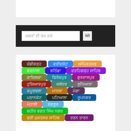
Search
ਖੋਜੋ
ਚੰਡੀਗੜ੍ਹ
ਫਰੀਦਕੋਟ
ਅੰਮ੍ਰਿਤਸਰ
ਬਰਨਾਲਾ
ਬਠਿੰਡਾ
ਫਤਹਿਗੜ੍ਹ ਸਾਹਿਬ
ਫਾਜ਼ਿਲਕਾ
ਫਿਰੋਜ਼ਪੁਰ
ਗੁਰਦਾਸਪੁਰ
ਹੁਸ਼ਿਆਰਪੁਰ
ਜਲੰਧਰ
ਲੁਧਿਆਣਾ
ਕਪੂਰਥਲਾ
ਮਾਨਸਾ
ਮੋਗਾ
ਪਠਾਨਕੋਟ
ਪਟਿਆਲਾ
ਰੂਪਨਗਰ
ਮੋਹਾਲੀ
ਸੰਗਰੂਰ
ਸ਼ਹੀਦ ਭਗਤ ਸਿੰਘ ਨਗਰ
ਸ਼੍ਰੀ ਮੁਕਤਸਰ ਸਾਹਿਬ
ਤਰਨ ਤਾਰਨ