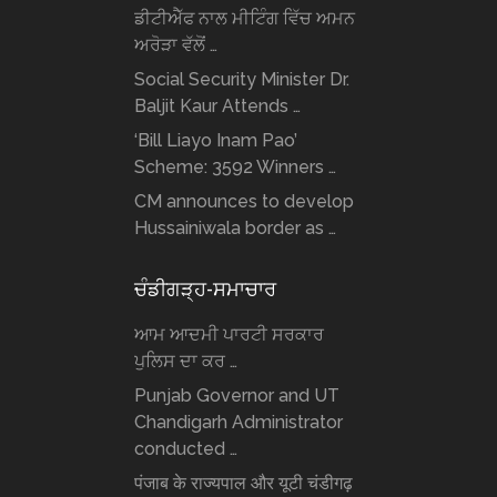
ਡੀਟੀਐੱਫ ਨਾਲ ਮੀਟਿੰਗ ਵਿੱਚ ਅਮਨ
ਅਰੋੜਾ ਵੱਲੋਂ …
Social Security Minister Dr.
Baljit Kaur Attends …
‘Bill Liayo Inam Pao’
Scheme: 3592 Winners …
CM announces to develop
Hussainiwala border as …
ਚੰਡੀਗੜ੍ਹ-ਸਮਾਚਾਰ
ਆਮ ਆਦਮੀ ਪਾਰਟੀ ਸਰਕਾਰ
ਪੁਲਿਸ ਦਾ ਕਰ …
Punjab Governor and UT
Chandigarh Administrator
conducted …
पंजाब के राज्यपाल और यूटी चंडीगढ़