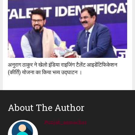
अनुराग ठाकुर ने खेलो इंडिया राइजिंग टैलेंट आइडेंटिफिकेशन
(कीर्ति) योजना का किया भव्य उद्घाटन ।
About The Author
Punjab_samachar