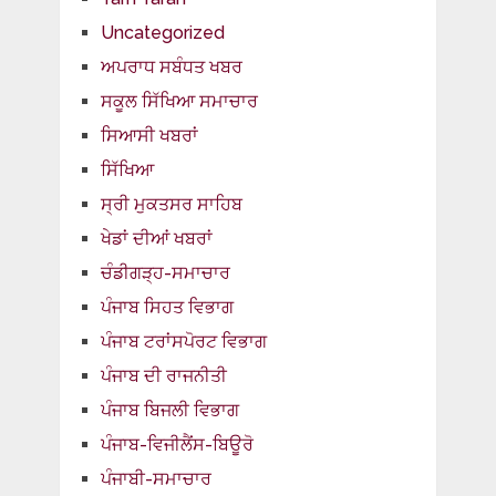
Uncategorized
ਅਪਰਾਧ ਸਬੰਧਤ ਖਬਰ
ਸਕੂਲ ਸਿੱਖਿਆ ਸਮਾਚਾਰ
ਸਿਆਸੀ ਖਬਰਾਂ
ਸਿੱਖਿਆ
ਸ੍ਰੀ ਮੁਕਤਸਰ ਸਾਹਿਬ
ਖੇਡਾਂ ਦੀਆਂ ਖਬਰਾਂ
ਚੰਡੀਗੜ੍ਹ-ਸਮਾਚਾਰ
ਪੰਜਾਬ ਸਿਹਤ ਵਿਭਾਗ
ਪੰਜਾਬ ਟਰਾਂਸਪੋਰਟ ਵਿਭਾਗ
ਪੰਜਾਬ ਦੀ ਰਾਜਨੀਤੀ
ਪੰਜਾਬ ਬਿਜਲੀ ਵਿਭਾਗ
ਪੰਜਾਬ-ਵਿਜੀਲੈਂਸ-ਬਿਊਰੋ
ਪੰਜਾਬੀ-ਸਮਾਚਾਰ