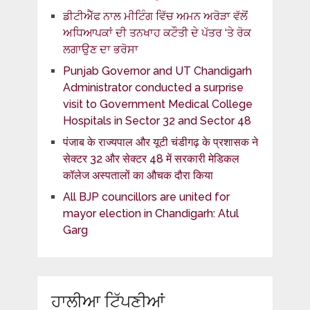
ਡੀਟੀਐੱਫ ਨਾਲ ਮੀਟਿੰਗ ਵਿੱਚ ਅਮਨ ਅਰੋੜਾ ਵੱਲੋਂ
ਅਧਿਆਪਕਾਂ ਦੀ ਤਨਖਾਹ ਕਟੌਤੀ ਦੇ ਪੱਤਰ ‘ਤੇ ਰੋਕ
ਲਗਾਉਣ ਦਾ ਭਰੋਸਾ
Punjab Governor and UT Chandigarh
Administrator conducted a surprise
visit to Government Medical College
Hospitals in Sector 32 and Sector 48
पंजाब के राज्यपाल और यूटी चंडीगढ़ के प्रशासक ने
सेक्टर 32 और सेक्टर 48 में सरकारी मेडिकल
कॉलेज अस्पतालों का औचक दौरा किया
All BJP councillors are united for
mayor election in Chandigarh: Atul
Garg
ਹਾਲੀਆ ਟਿੱਪਣੀਆਂ