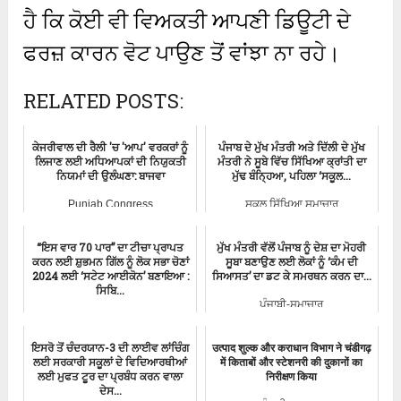
ਹੈ ਕਿ ਕੋਈ ਵੀ ਵਿਅਕਤੀ ਆਪਣੀ ਡਿਊਟੀ ਦੇ
ਫਰਜ਼ ਕਾਰਨ ਵੋਟ ਪਾਉਣ ਤੋਂ ਵਾਂਝਾ ਨਾ ਰਹੇ।
RELATED POSTS:
ਕੇਜਰੀਵਾਲ ਦੀ ਰੈਲੀ 'ਚ 'ਆਪ' ਵਰਕਰਾਂ ਨੂੰ
ਪੰਜਾਬ ਦੇ ਮੁੱਖ ਮੰਤਰੀ ਅਤੇ ਦਿੱਲੀ ਦੇ ਮੁੱਖ
ਲਿਜਾਣ ਲਈ ਅਧਿਆਪਕਾਂ ਦੀ ਨਿਯੁਕਤੀ
ਮੰਤਰੀ ਨੇ ਸੂਬੇ ਵਿੱਚ ਸਿੱਖਿਆ ਕ੍ਰਾਂਤੀ ਦਾ
ਨਿਯਮਾਂ ਦੀ ਉਲੰਘਣਾ: ਬਾਜਵਾ
ਮੁੱਢ ਬੰਨ੍ਹਿਆ, ਪਹਿਲਾ ‘ਸਕੂਲ...
Punjab Congress
ਸਕੂਲ ਸਿੱਖਿਆ ਸਮਾਚਾਰ
“ਇਸ ਵਾਰ 70 ਪਾਰ” ਦਾ ਟੀਚਾ ਪ੍ਰਾਪਤ
ਮੁੱਖ ਮੰਤਰੀ ਵੱਲੋਂ ਪੰਜਾਬ ਨੂੰ ਦੇਸ਼ ਦਾ ਮੋਹਰੀ
ਕਰਨ ਲਈ ਸ਼ੁਭਮਨ ਗਿੱਲ ਨੂੰ ਲੋਕ ਸਭਾ ਚੋਣਾਂ
ਸੂਬਾ ਬਣਾਉਣ ਲਈ ਲੋਕਾਂ ਨੂੰ ‘ਕੰਮ ਦੀ
2024 ਲਈ ‘ਸਟੇਟ ਆਈਕੋਨ’ ਬਣਾਇਆ :
ਸਿਆਸਤ’ ਦਾ ਡਟ ਕੇ ਸਮਰਥਨ ਕਰਨ ਦਾ...
ਸਿਬਿ...
ਪੰਜਾਬੀ-ਸਮਾਚਾਰ
ਪੰਜਾਬੀ-ਸਮਾਚਾਰ
ਇਸਰੋ ਤੋਂ ਚੰਦਰਯਾਨ-3 ਦੀ ਲਾਈਵ ਲਾਂਚਿੰਗ
उत्पाद शुल्क और कराधान विभाग ने चंडीगढ़
ਲਈ ਸਰਕਾਰੀ ਸਕੂਲਾਂ ਦੇ ਵਿਦਿਆਰਥੀਆਂ
में किताबों और स्टेशनरी की दुकानों का
ਲਈ ਮੁਫਤ ਟੂਰ ਦਾ ਪ੍ਰਬੰਧ ਕਰਨ ਵਾਲਾ
निरीक्षण किया
ਦੇਸ...