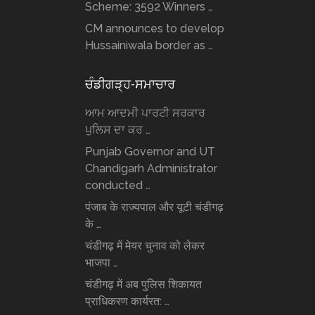
Scheme: 3592 Winners …
CM announces to develop
Hussainiwala border as …
ਚੰਡੀਗੜ੍ਹ-ਸਮਾਚਾਰ
ਆਮ ਆਦਮੀ ਪਾਰਟੀ ਸਰਕਾਰ
ਪੁਲਿਸ ਦਾ ਕਰ …
Punjab Governor and UT
Chandigarh Administrator
conducted …
पंजाब के राज्यपाल और यूटी चंडीगढ़
के …
चंडीगढ़ में मेयर चुनाव को लेकर
भाजपा …
चंडीगढ़ में अब पुलिस शिकायत
प्राधिकरण कार्यरत: …