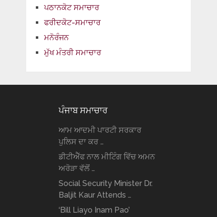
ਪਠਾਨਕੋਟ ਸਮਾਚਾਰ
ਫਰੀਦਕੋਟ-ਸਮਾਚਾਰ
ਮਨੋਰੰਜਨ
ਮੁੱਖ ਮੰਤਰੀ ਸਮਾਚਾਰ
ਪੰਜਾਬ ਸਮਾਚਾਰ
ਆਮ ਆਦਮੀ ਪਾਰਟੀ ਸਰਕਾਰ
ਪੁਲਿਸ ਦਾ ਕਰ …
ਡੀਟੀਐੱਫ ਨਾਲ ਮੀਟਿੰਗ ਵਿੱਚ ਅਮਨ
ਅਰੋੜਾ ਵੱਲੋਂ …
Social Security Minister Dr.
Baljit Kaur Attends …
‘Bill Liayo Inam Pao’