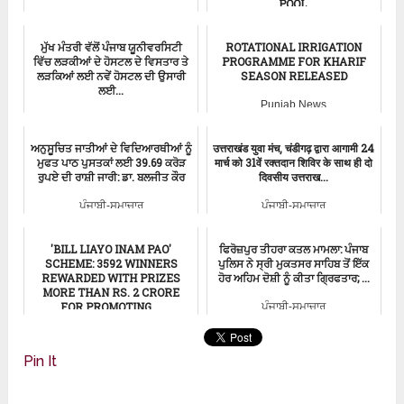
POOL.
ਪੰਜਾਬੀ-ਸਮਾਚਾਰ
ਮੁੱਖ ਮੰਤਰੀ ਵੱਲੋਂ ਪੰਜਾਬ ਯੂਨੀਵਰਸਿਟੀ
ROTATIONAL IRRIGATION
ਵਿੱਚ ਲੜਕੀਆਂ ਦੇ ਹੋਸਟਲ ਦੇ ਵਿਸਤਾਰ ਤੇ
PROGRAMME FOR KHARIF
ਲੜਕਿਆਂ ਲਈ ਨਵੇਂ ਹੋਸਟਲ ਦੀ ਉਸਾਰੀ
SEASON RELEASED
ਲਈ...
Punjab News
ਪੰਜਾਬੀ-ਸਮਾਚਾਰ
ਅਨੁਸੂਚਿਤ ਜਾਤੀਆਂ ਦੇ ਵਿਦਿਆਰਥੀਆਂ ਨੂੰ
उत्तराखंड युवा मंच, चंडीगढ़ द्वारा आगामी 24
ਮੁਫਤ ਪਾਠ ਪੁਸਤਕਾਂ ਲਈ 39.69 ਕਰੋੜ
मार्च को 31वें रक्तदान शिविर के साथ ही दो
ਰੁਪਏ ਦੀ ਰਾਸ਼ੀ ਜਾਰੀ: ਡਾ. ਬਲਜੀਤ ਕੌਰ
दिवसीय उत्तराख...
ਪੰਜਾਬੀ-ਸਮਾਚਾਰ
ਪੰਜਾਬੀ-ਸਮਾਚਾਰ
'BILL LIAYO INAM PAO'
ਫਿਰੋਜ਼ਪੁਰ ਤੀਹਰਾ ਕਤਲ ਮਾਮਲਾ: ਪੰਜਾਬ
SCHEME: 3592 WINNERS
ਪੁਲਿਸ ਨੇ ਸ੍ਰੀ ਮੁਕਤਸਰ ਸਾਹਿਬ ਤੋਂ ਇੱਕ
REWARDED WITH PRIZES
ਹੋਰ ਅਹਿਮ ਦੋਸ਼ੀ ਨੂੰ ਕੀਤਾ ਗ੍ਰਿਫਤਾਰ; ...
MORE THAN RS. 2 CRORE
FOR PROMOTING ...
ਪੰਜਾਬੀ-ਸਮਾਚਾਰ
Punjab News
Pin It