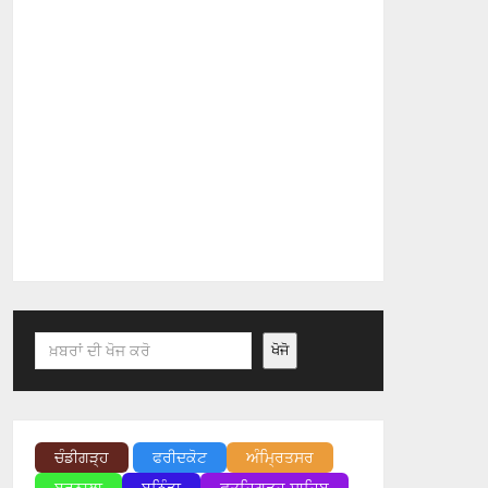
Search
ਖੋਜੋ
ਚੰਡੀਗੜ੍ਹ
ਫਰੀਦਕੋਟ
ਅੰਮ੍ਰਿਤਸਰ