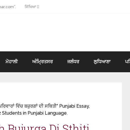
ar.com”.
ਸਿੱਖਿਆ
ਮੋਹਾਲੀ
ਅੰਮ੍ਰਿਤਸਰ
ਜਲੰਧਰ
ਲੁਧਿਆਣਾ
ਪ
ਰਿਵਾਰਾਂ ਵਿੱਚ ਬਜ਼ੁਰਗਾਂ ਦੀ ਸਥਿਤੀ” Punjabi Essay,
2 Students in Punjabi Language.
h Bujurga Di Sthiti