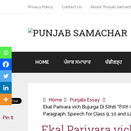
Privacy Policy
Contact Us
About “Punjab Samach
HOME
ਪੰਜਾਬ ਸਮਾਚਾਰ
ਚੰਡੀਗੜ੍ਹ
Home
Punjabi Essay
Ekal Parivara vich Bujurga Di Sthiti “ਏਕਲ ਪ
Paragraph, Speech for Class 9, 10 and 1
Pin It
Ekal Parivara vic