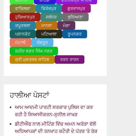
ਬਰਨਾਲਾ
ਬਠਿੰਡਾ
ਫਤਹਿਗੜ੍ਹ ਸਾਹਿਬ
ਫਾਜ਼ਿਲਕਾ
ਫਿਰੋਜ਼ਪੁਰ
ਗੁਰਦਾਸਪੁਰ
ਹੁਸ਼ਿਆਰਪੁਰ
ਜਲੰਧਰ
ਲੁਧਿਆਣਾ
ਕਪੂਰਥਲਾ
ਮਾਨਸਾ
ਮੋਗਾ
ਪਠਾਨਕੋਟ
ਪਟਿਆਲਾ
ਰੂਪਨਗਰ
ਮੋਹਾਲੀ
ਸੰਗਰੂਰ
ਸ਼ਹੀਦ ਭਗਤ ਸਿੰਘ ਨਗਰ
ਸ਼੍ਰੀ ਮੁਕਤਸਰ ਸਾਹਿਬ
ਤਰਨ ਤਾਰਨ
ਹਾਲੀਆ ਪੋਸਟਾਂ
ਆਮ ਆਦਮੀ ਪਾਰਟੀ ਸਰਕਾਰ ਪੁਲਿਸ ਦਾ ਕਰ
ਰਹੀ ਹੈ ਸਿਆਸੀਕਰਨ-ਸੁਨੀਲ ਜਾਖੜ
ਡੀਟੀਐੱਫ ਨਾਲ ਮੀਟਿੰਗ ਵਿੱਚ ਅਮਨ ਅਰੋੜਾ ਵੱਲੋਂ
ਅਧਿਆਪਕਾਂ ਦੀ ਤਨਖਾਹ ਕਟੌਤੀ ਦੇ ਪੱਤਰ ‘ਤੇ ਰੋਕ