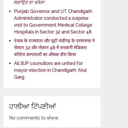
ਲਗਾਉਣ ਦਾ ਭਰੋਸਾ
Punjab Governor and UT Chandigarh
Administrator conducted a surprise
visit to Government Medical College
Hospitals in Sector 32 and Sector 48
पंजाब के राज्यपाल और यूटी चंडीगढ़ के प्रशासक ने
सेक्टर 32 और सेक्टर 48 में सरकारी मेडिकल
कॉलेज अस्पतालों का औचक दौरा किया
All BJP councillors are united for
mayor election in Chandigarh: Atul
Garg
ਹਾਲੀਆ ਟਿੱਪਣੀਆਂ
No comments to show.