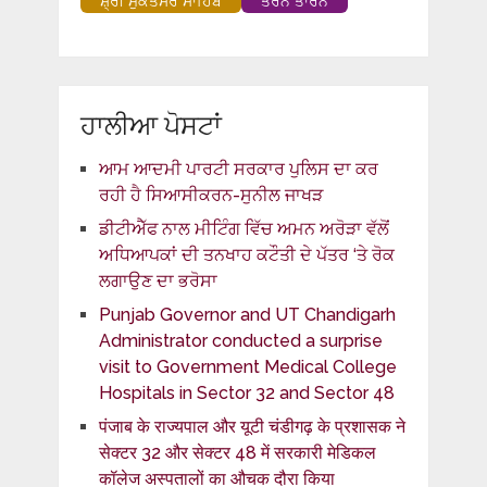
ਸ਼੍ਰੀ ਮੁਕਤਸਰ ਸਾਹਿਬ
ਤਰਨ ਤਾਰਨ
ਹਾਲੀਆ ਪੋਸਟਾਂ
ਆਮ ਆਦਮੀ ਪਾਰਟੀ ਸਰਕਾਰ ਪੁਲਿਸ ਦਾ ਕਰ
ਰਹੀ ਹੈ ਸਿਆਸੀਕਰਨ-ਸੁਨੀਲ ਜਾਖੜ
ਡੀਟੀਐੱਫ ਨਾਲ ਮੀਟਿੰਗ ਵਿੱਚ ਅਮਨ ਅਰੋੜਾ ਵੱਲੋਂ
ਅਧਿਆਪਕਾਂ ਦੀ ਤਨਖਾਹ ਕਟੌਤੀ ਦੇ ਪੱਤਰ ‘ਤੇ ਰੋਕ
ਲਗਾਉਣ ਦਾ ਭਰੋਸਾ
Punjab Governor and UT Chandigarh
Administrator conducted a surprise
visit to Government Medical College
Hospitals in Sector 32 and Sector 48
पंजाब के राज्यपाल और यूटी चंडीगढ़ के प्रशासक ने
सेक्टर 32 और सेक्टर 48 में सरकारी मेडिकल
कॉलेज अस्पतालों का औचक दौरा किया