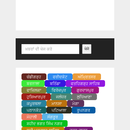
Search
ਖੋਜੋ
ਚੰਡੀਗੜ੍ਹ
ਫਰੀਦਕੋਟ
ਅੰਮ੍ਰਿਤਸਰ
ਬਰਨਾਲਾ
ਬਠਿੰਡਾ
ਫਤਹਿਗੜ੍ਹ ਸਾਹਿਬ
ਫਾਜ਼ਿਲਕਾ
ਫਿਰੋਜ਼ਪੁਰ
ਗੁਰਦਾਸਪੁਰ
ਹੁਸ਼ਿਆਰਪੁਰ
ਜਲੰਧਰ
ਲੁਧਿਆਣਾ
ਕਪੂਰਥਲਾ
ਮਾਨਸਾ
ਮੋਗਾ
ਪਠਾਨਕੋਟ
ਪਟਿਆਲਾ
ਰੂਪਨਗਰ
ਮੋਹਾਲੀ
ਸੰਗਰੂਰ
ਸ਼ਹੀਦ ਭਗਤ ਸਿੰਘ ਨਗਰ