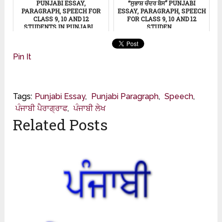
PUNJABI ESSAY,
“ਸੁਭਾਸ਼ ਚੰਦਰ ਬੋਸ” PUNJABI
PARAGRAPH, SPEECH FOR
ESSAY, PARAGRAPH, SPEECH
CLASS 9, 10 AND 12
FOR CLASS 9, 10 AND 12
STUDENTS IN PUNJABI ...
STUDEN...
Punjabi Essay
Punjabi Essay
Pin It
Tags:
Punjabi Essay
,
Punjabi Paragraph
,
Speech
,
ਪੰਜਾਬੀ ਪੈਰਾਗ੍ਰਾਫ
,
ਪੰਜਾਬੀ ਲੇਖ
Related Posts