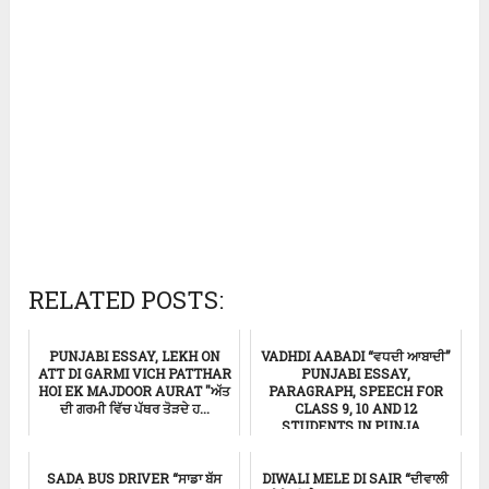
RELATED POSTS:
PUNJABI ESSAY, LEKH ON
VADHDI AABADI “ਵਧਦੀ ਆਬਾਦੀ”
ATT DI GARMI VICH PATTHAR
PUNJABI ESSAY,
HOI EK MAJDOOR AURAT "ਅੱਤ
PARAGRAPH, SPEECH FOR
ਦੀ ਗਰਮੀ ਵਿੱਚ ਪੱਥਰ ਤੋੜਦੇ ਹ...
CLASS 9, 10 AND 12
STUDENTS IN PUNJA...
Punjabi Essay
ਸਿੱਖਿਆ
SADA BUS DRIVER “ਸਾਡਾ ਬੱਸ
DIWALI MELE DI SAIR “ਦੀਵਾਲੀ