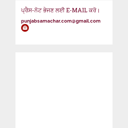
ਪ੍ਰੈਸ-ਨੋਟ ਭੇਜਣ ਲਈ E-MAIL ਕਰੋ।
punjabsamachar.com@gmail.com