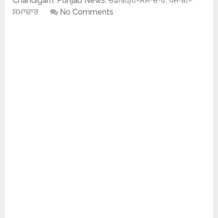
Chandigarh
,
Punjab News
,
ਚੰਡੀਗੜ੍ਹ-ਸਮਾਚਾਰ
,
ਪੰਜਾਬੀ-
ਸਮਾਚਾਰ
No Comments