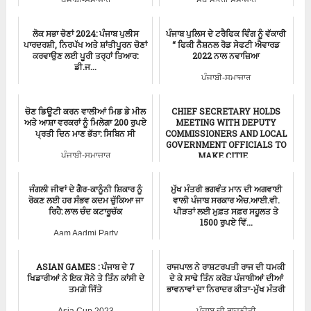
ਲੋਕ ਸਭਾ ਚੋਣਾਂ 2024: ਪੰਜਾਬ ਪੁਲੀਸ
ਪੰਜਾਬ ਪੁਲਿਸ ਦੇ ਟਰੈਫਿਕ ਵਿੰਗ ਨੂੰ ਵੱਕਾਰੀ
ਪਾਰਦਰਸ਼ੀ, ਨਿਰਪੱਖ ਅਤੇ ਸ਼ਾਂਤੀਪੂਰਨ ਚੋਣਾਂ
‘‘ ਫਿਕੀ ਨੈਸ਼ਨਲ ਰੋਡ ਸੇਫਟੀ ਐਵਾਰਡ
ਕਰਵਾਉਣ ਲਈ ਪੂਰੀ ਤਰ੍ਹਾਂ ਤਿਆਰ:
2022 ਨਾਲ ਨਵਾਜ਼ਿਆ
ਡੀ.ਜ...
ਪੰਜਾਬੀ-ਸਮਾਚਾਰ
ਪੰਜਾਬੀ-ਸਮਾਚਾਰ
ਚੋਣ ਡਿਊਟੀ ਕਰਨ ਵਾਲੀਆਂ ਮਿਡ ਡੇ ਮੀਲ
CHIEF SECRETARY HOLDS
ਅਤੇ ਆਸ਼ਾ ਵਰਕਰਾਂ ਨੂੰ ਮਿਲੇਗਾ 200 ਰੁਪਏ
MEETING WITH DEPUTY
ਪ੍ਰਤੀ ਦਿਨ ਮਾਣ ਭੱਤਾ: ਸਿਬਿਨ ਸੀ
COMMISSIONERS AND LOCAL
GOVERNMENT OFFICIALS TO
MAKE CITIE...
ਪੰਜਾਬੀ-ਸਮਾਚਾਰ
Punjab News
ਜੰਗਲੀ ਜੀਵਾਂ ਦੇ ਗੈਰ-ਕਾਨੂੰਨੀ ਸ਼ਿਕਾਰ ਨੂੰ
ਮੁੱਖ ਮੰਤਰੀ ਭਗਵੰਤ ਮਾਨ ਦੀ ਅਗਵਾਈ
ਰੋਕਣ ਲਈ ਹਰ ਸੰਭਵ ਕਦਮ ਚੁੱਕਿਆ ਜਾ
ਵਾਲੀ ਪੰਜਾਬ ਸਰਕਾਰ ਐਚ.ਆਈ.ਵੀ.
ਰਿਹੈ: ਲਾਲ ਚੰਦ ਕਟਾਰੂਚੱਕ
ਪੀੜਤਾਂ ਲਈ ਮੁਫ਼ਤ ਸਫ਼ਰ ਸਹੂਲਤ ਤੇ
1500 ਰੁਪਏ ਵਿੱ...
Aam Aadmi Party
ਪੰਜਾਬੀ-ਸਮਾਚਾਰ
ASIAN GAMES : ਪੰਜਾਬ ਦੇ 7
ਰਾਜਪਾਲ ਨੇ ਰਾਸ਼ਟਰਪਤੀ ਰਾਜ ਦੀ ਧਮਕੀ
ਖਿਡਾਰੀਆਂ ਨੇ ਇਕ ਸੋਨੇ ਤੇ ਤਿੰਨ ਕਾਂਸੀ ਦੇ
ਦੇ ਕੇ ਸਾਢੇ ਤਿੰਨ ਕਰੋੜ ਪੰਜਾਬੀਆਂ ਦੀਆਂ
ਤਮਗ਼ੇ ਜਿੱਤੇ
ਭਾਵਨਾਵਾਂ ਦਾ ਨਿਰਾਦਰ ਕੀਤਾ-ਮੁੱਖ ਮੰਤਰੀ
Asia Cup 2023
ਪੰਜਾਬ ਦੀ ਰਾਜਨੀਤੀ