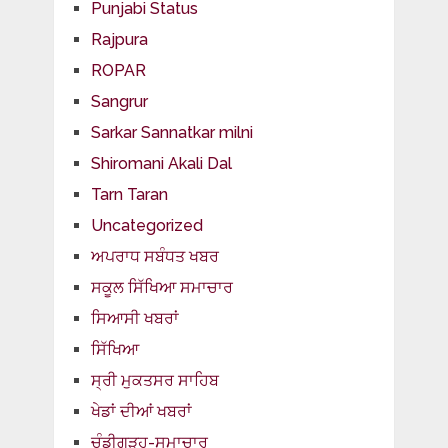
Punjabi Status
Rajpura
ROPAR
Sangrur
Sarkar Sannatkar milni
Shiromani Akali Dal
Tarn Taran
Uncategorized
ਅਪਰਾਧ ਸਬੰਧਤ ਖਬਰ
ਸਕੂਲ ਸਿੱਖਿਆ ਸਮਾਚਾਰ
ਸਿਆਸੀ ਖਬਰਾਂ
ਸਿੱਖਿਆ
ਸ੍ਰੀ ਮੁਕਤਸਰ ਸਾਹਿਬ
ਖੇਡਾਂ ਦੀਆਂ ਖਬਰਾਂ
ਚੰਡੀਗੜ੍ਹ-ਸਮਾਚਾਰ