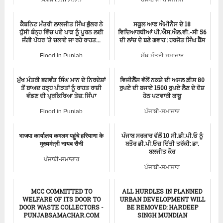
ਕੈਬਨਿਟ ਮੰਤਰੀ ਲਾਲਜੀਤ ਸਿੰਘ ਭੁੱਲਰ ਨੇ
ਸਕੂਲ ਆਫ ਐਮੀਨੈਸ ਦੇ 18
ਧੁੱਸੀ ਬੰਨ੍ਹ ਵਿੱਚ ਪਏ ਪਾੜ ਨੂੰ ਪੂਰਨ ਲਈ
ਵਿਦਿਆਰਥੀਆਂ ਪੀ.ਐਸ.ਐਲ.ਵੀ.-ਸੀ 56
ਜੰਗੀ ਪੱਧਰ ‘ਤੇ ਚਲਾਏ ਜਾ ਰਹੇ ਰਾਹਤ...
ਦੀ ਲਾਂਚ ਦੇ ਬਣੇ ਗਵਾਹ : ਹਰਜੋਤ ਸਿੰਘ ਬੈਂਸ
Flood in Punjab
ਮੁੱਖ ਮੰਤਰੀ ਸਮਾਚਾਰ
ਮੁੱਖ ਮੰਤਰੀ ਭਗਵੰਤ ਸਿੰਘ ਮਾਨ ਦੇ ਨਿਰਦੇਸ਼ਾਂ
ਵਿਜੀਲੈਂਸ ਵੱਲੋਂ ਨਕਸ਼ੇ ਦੀ ਅਸਲ ਫ਼ੀਸ 80
ਤੋਂ ਬਾਅਦ ਹੜ੍ਹ ਪੀੜਤਾਂ ਨੂੰ ਰਾਹਤ ਰਾਸ਼ੀ
ਰੁਪਏ ਦੀ ਬਜਾਏ 1500 ਰੁਪਏ ਲੈਣ ਦੇ ਦੋਸ਼
ਵੰਡਣ ਦੀ ਪ੍ਰਕਿਰਿਆ ਤੇਜ਼: ਜਿੰਪਾ
ਹੇਠ ਪਟਵਾਰੀ ਕਾਬੂ
Flood in Punjab
ਪੰਜਾਬੀ-ਸਮਾਚਾਰ
भाजपा कार्यालय कमलम पहुंचे हरियाणा के
ਪੰਜਾਬ ਸਰਕਾਰ ਵੱਲੋਂ 10 ਸੀ.ਡੀ.ਪੀ.ਓ ਨੂੰ
मुख्यमंत्री नायब सैनी
ਬਤੌਰ ਡੀ.ਪੀ.ਓਜ਼ ਦਿੱਤੀ ਤਰੱਕੀ: ਡਾ.
ਬਲਜੀਤ ਕੌਰ
ਪੰਜਾਬੀ-ਸਮਾਚਾਰ
ਪੰਜਾਬੀ-ਸਮਾਚਾਰ
MCC COMMITTED TO
ALL HURDLES IN PLANNED
WELFARE OF ITS DOOR TO
URBAN DEVELOPMENT WILL
DOOR WASTE COLLECTORS -
BE REMOVED: HARDEEP
PUNJABSAMACHAR.COM
SINGH MUNDIAN