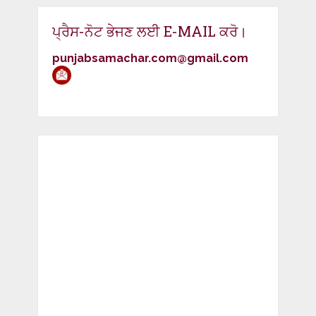
ਪ੍ਰੈਸ-ਨੋਟ ਭੇਜਣ ਲਈ E-MAIL ਕਰੋ।
punjabsamachar.com@gmail.com