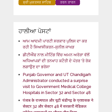
ਸ਼੍ਰੀ ਮੁਕਤਸਰ ਸਾਹਿਬ
ਤਰਨ ਤਾਰਨ
ਹਾਲੀਆ ਪੋਸਟਾਂ
ਆਮ ਆਦਮੀ ਪਾਰਟੀ ਸਰਕਾਰ ਪੁਲਿਸ ਦਾ ਕਰ
ਰਹੀ ਹੈ ਸਿਆਸੀਕਰਨ-ਸੁਨੀਲ ਜਾਖੜ
ਡੀਟੀਐੱਫ ਨਾਲ ਮੀਟਿੰਗ ਵਿੱਚ ਅਮਨ ਅਰੋੜਾ ਵੱਲੋਂ
ਅਧਿਆਪਕਾਂ ਦੀ ਤਨਖਾਹ ਕਟੌਤੀ ਦੇ ਪੱਤਰ ‘ਤੇ ਰੋਕ
ਲਗਾਉਣ ਦਾ ਭਰੋਸਾ
Punjab Governor and UT Chandigarh
Administrator conducted a surprise
visit to Government Medical College
Hospitals in Sector 32 and Sector 48
पंजाब के राज्यपाल और यूटी चंडीगढ़ के प्रशासक ने
सेक्टर 32 और सेक्टर 48 में सरकारी मेडिकल