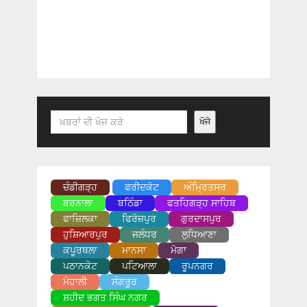
Search
ਖੋਜੋ
ਚੰਡੀਗੜ੍ਹ
ਫਰੀਦਕੋਟ
ਅੰਮ੍ਰਿਤਸਰ
ਬਰਨਾਲਾ
ਬਠਿੰਡਾ
ਫਤਹਿਗੜ੍ਹ ਸਾਹਿਬ
ਫਾਜ਼ਿਲਕਾ
ਫਿਰੋਜ਼ਪੁਰ
ਗੁਰਦਾਸਪੁਰ
ਹੁਸ਼ਿਆਰਪੁਰ
ਜਲੰਧਰ
ਲੁਧਿਆਣਾ
ਕਪੂਰਥਲਾ
ਮਾਨਸਾ
ਮੋਗਾ
ਪਠਾਨਕੋਟ
ਪਟਿਆਲਾ
ਰੂਪਨਗਰ
ਮੋਹਾਲੀ
ਸੰਗਰੂਰ
ਸ਼ਹੀਦ ਭਗਤ ਸਿੰਘ ਨਗਰ