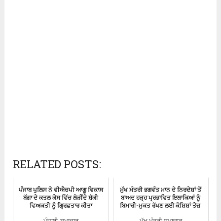
RELATED POSTS:
ਪੰਜਾਬ ਪੁਲਿਸ ਨੇ ਵੀਐਚਪੀ ਆਗੂ ਵਿਕਾਸ
ਮੁੱਖ ਮੰਤਰੀ ਭਗਵੰਤ ਮਾਨ ਦੇ ਨਿਰਦੇਸ਼ਾਂ ਤੋਂ
ਬੱਗਾ ਦੇ ਕਤਲ ਕੇਸ ਵਿੱਚ ਲੋੜੀਂਦੇ ਸ਼ੱਕੀ
ਬਾਅਦ ਹੜ੍ਹ ਪ੍ਰਭਾਵਿਤ ਇਲਾਕਿਆਂ ਨੂੰ
ਵਿਅਕਤੀ ਨੂੰ ਗ੍ਰਿਫ਼ਤਾਰ ਕੀਤਾ
ਬਿਮਾਰੀ-ਮੁਕਤ ਰੱਖਣ ਲਈ ਕੋਸ਼ਿਸ਼ਾਂ ਤੇਜ਼
ਪੰਜਾਬੀ-ਸਮਾਚਾਰ
ਮੁੱਖ ਮੰਤਰੀ ਸਮਾਚਾਰ