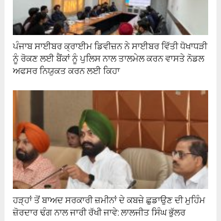
ਪੰਜਾਬ ਸਾਈਬਰ ਕ੍ਰਾਈਮ ਡਿਵੀਜ਼ਨ ਨੇ ਸਾਈਬਰ ਵਿੱਤੀ ਧੋਖਾਧੜੀ
ਨੂੰ ਰੋਕਣ ਲਈ ਬੈਂਕਾਂ ਨੂੰ ਪੁਲਿਸ ਨਾਲ ਤਾਲਮੇਲ ਕਰਨ ਵਾਸਤੇ ਨੋਡਲ
ਅਫਸਰ ਨਿਯੁਕਤ ਕਰਨ ਲਈ ਕਿਹਾ
ਹੜ੍ਹਾਂ ਤੋਂ ਬਾਅਦ ਸਰਕਾਰੀ ਜ਼ਮੀਨਾਂ ਦੇ ਕਬਜ਼ੇ ਛੁਡਾਉਣ ਦੀ ਮੁਹਿੰਮ
ਜ਼ੋਰਦਾਰ ਢੰਗ ਨਾਲ ਜਾਰੀ ਰੱਖੀ ਜਾਵੇ: ਲਾਲਜੀਤ ਸਿੰਘ ਭੁੱਲਰ