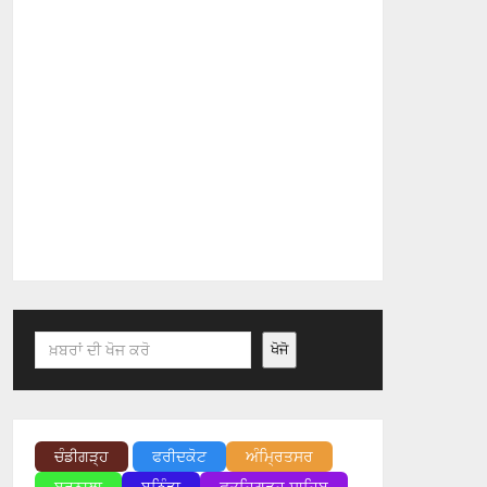
Search
ਖੋਜੋ
ਚੰਡੀਗੜ੍ਹ
ਫਰੀਦਕੋਟ
ਅੰਮ੍ਰਿਤਸਰ