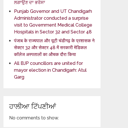
ਲਗਾਉਣ ਦਾ ਭਰੋਸਾ
Punjab Governor and UT Chandigarh
Administrator conducted a surprise
visit to Government Medical College
Hospitals in Sector 32 and Sector 48
पंजाब के राज्यपाल और यूटी चंडीगढ़ के प्रशासक ने
सेक्टर 32 और सेक्टर 48 में सरकारी मेडिकल
कॉलेज अस्पतालों का औचक दौरा किया
All BJP councillors are united for
mayor election in Chandigarh: Atul
Garg
ਹਾਲੀਆ ਟਿੱਪਣੀਆਂ
No comments to show.