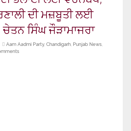
ਰਣਾਲੀ ਦੀ ਮਜ਼ਬੂਤੀ ਲਈ
: ਚੇਤਨ ਸਿੰਘ ਜੌੜਾਮਾਜਰਾ
Aam Aadmi Party
,
Chandigarh
,
Punjab News
,
omments