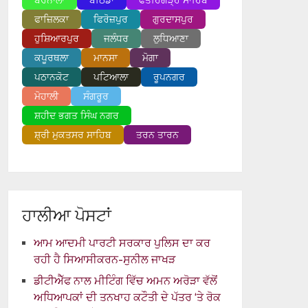
ਬਰਨਾਲਾ
ਬਠਿੰਡਾ
ਫਤਹਿਗੜ੍ਹ ਸਾਹਿਬ
ਫਾਜ਼ਿਲਕਾ
ਫਿਰੋਜ਼ਪੁਰ
ਗੁਰਦਾਸਪੁਰ
ਹੁਸ਼ਿਆਰਪੁਰ
ਜਲੰਧਰ
ਲੁਧਿਆਣਾ
ਕਪੂਰਥਲਾ
ਮਾਨਸਾ
ਮੋਗਾ
ਪਠਾਨਕੋਟ
ਪਟਿਆਲਾ
ਰੂਪਨਗਰ
ਮੋਹਾਲੀ
ਸੰਗਰੂਰ
ਸ਼ਹੀਦ ਭਗਤ ਸਿੰਘ ਨਗਰ
ਸ਼੍ਰੀ ਮੁਕਤਸਰ ਸਾਹਿਬ
ਤਰਨ ਤਾਰਨ
ਹਾਲੀਆ ਪੋਸਟਾਂ
ਆਮ ਆਦਮੀ ਪਾਰਟੀ ਸਰਕਾਰ ਪੁਲਿਸ ਦਾ ਕਰ
ਰਹੀ ਹੈ ਸਿਆਸੀਕਰਨ-ਸੁਨੀਲ ਜਾਖੜ
ਡੀਟੀਐੱਫ ਨਾਲ ਮੀਟਿੰਗ ਵਿੱਚ ਅਮਨ ਅਰੋੜਾ ਵੱਲੋਂ
ਅਧਿਆਪਕਾਂ ਦੀ ਤਨਖਾਹ ਕਟੌਤੀ ਦੇ ਪੱਤਰ ‘ਤੇ ਰੋਕ