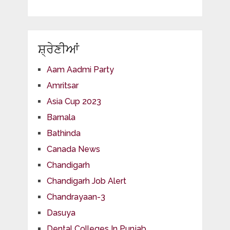
ਸ਼੍ਰੇਣੀਆਂ
Aam Aadmi Party
Amritsar
Asia Cup 2023
Barnala
Bathinda
Canada News
Chandigarh
Chandigarh Job Alert
Chandrayaan-3
Dasuya
Dental Colleges In Punjab