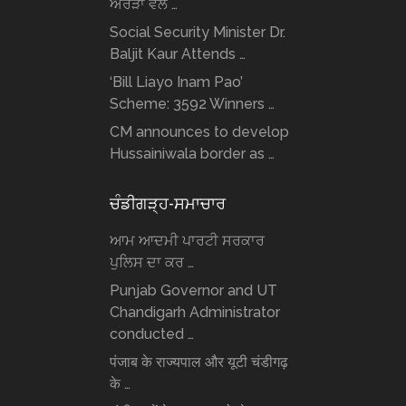
ਅਰੋੜਾ ਵੱਲੋਂ …
Social Security Minister Dr.
Baljit Kaur Attends …
‘Bill Liayo Inam Pao’
Scheme: 3592 Winners …
CM announces to develop
Hussainiwala border as …
ਚੰਡੀਗੜ੍ਹ-ਸਮਾਚਾਰ
ਆਮ ਆਦਮੀ ਪਾਰਟੀ ਸਰਕਾਰ
ਪੁਲਿਸ ਦਾ ਕਰ …
Punjab Governor and UT
Chandigarh Administrator
conducted …
पंजाब के राज्यपाल और यूटी चंडीगढ़
के …