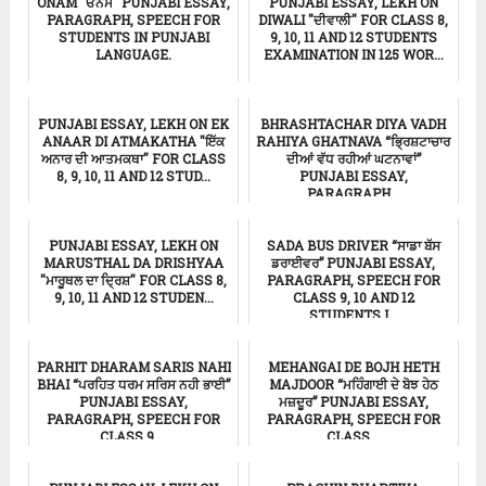
ONAM "ਓਨਮ" PUNJABI ESSAY,
PUNJABI ESSAY, LEKH ON
PARAGRAPH, SPEECH FOR
DIWALI "ਦੀਵਾਲੀ" FOR CLASS 8,
STUDENTS IN PUNJABI
9, 10, 11 AND 12 STUDENTS
LANGUAGE.
EXAMINATION IN 125 WOR...
ਸਿੱਖਿਆ
ਸਿੱਖਿਆ
PUNJABI ESSAY, LEKH ON EK
BHRASHTACHAR DIYA VADH
ANAAR DI ATMAKATHA "ਇੱਕ
RAHIYA GHATNAVA “ਭ੍ਰਿਸ਼ਟਾਚਾਰ
ਅਨਾਰ ਦੀ ਆਤਮਕਥਾ" FOR CLASS
ਦੀਆਂ ਵੱਧ ਰਹੀਆਂ ਘਟਨਾਵਾਂ”
8, 9, 10, 11 AND 12 STUD...
PUNJABI ESSAY,
PARAGRAPH...
ਸਿੱਖਿਆ
ਸਿੱਖਿਆ
PUNJABI ESSAY, LEKH ON
SADA BUS DRIVER “ਸਾਡਾ ਬੱਸ
MARUSTHAL DA DRISHYAA
ਡਰਾਈਵਰ” PUNJABI ESSAY,
"ਮਾਰੂਥਲ ਦਾ ਦ੍ਰਿਸ਼" FOR CLASS 8,
PARAGRAPH, SPEECH FOR
9, 10, 11 AND 12 STUDEN...
CLASS 9, 10 AND 12
STUDENTS I...
ਸਿੱਖਿਆ
ਸਿੱਖਿਆ
PARHIT DHARAM SARIS NAHI
MEHANGAI DE BOJH HETH
BHAI “ਪਰਹਿਤ ਧਰਮ ਸਰਿਸ ਨਹੀ ਭਾਈ”
MAJDOOR “ਮਹਿੰਗਾਈ ਦੇ ਬੋਝ ਹੇਠ
PUNJABI ESSAY,
ਮਜ਼ਦੂਰ” PUNJABI ESSAY,
PARAGRAPH, SPEECH FOR
PARAGRAPH, SPEECH FOR
CLASS 9,...
CLASS...
ਸਿੱਖਿਆ
ਸਿੱਖਿਆ