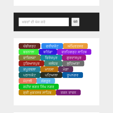
Search
ਖੋਜੋ
ਚੰਡੀਗੜ੍ਹ
ਫਰੀਦਕੋਟ
ਅੰਮ੍ਰਿਤਸਰ
ਬਰਨਾਲਾ
ਬਠਿੰਡਾ
ਫਤਹਿਗੜ੍ਹ ਸਾਹਿਬ
ਫਾਜ਼ਿਲਕਾ
ਫਿਰੋਜ਼ਪੁਰ
ਗੁਰਦਾਸਪੁਰ
ਹੁਸ਼ਿਆਰਪੁਰ
ਜਲੰਧਰ
ਲੁਧਿਆਣਾ
ਕਪੂਰਥਲਾ
ਮਾਨਸਾ
ਮੋਗਾ
ਪਠਾਨਕੋਟ
ਪਟਿਆਲਾ
ਰੂਪਨਗਰ
ਮੋਹਾਲੀ
ਸੰਗਰੂਰ
ਸ਼ਹੀਦ ਭਗਤ ਸਿੰਘ ਨਗਰ
ਸ਼੍ਰੀ ਮੁਕਤਸਰ ਸਾਹਿਬ
ਤਰਨ ਤਾਰਨ