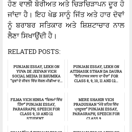
ਹੋਣ ਵਾਲੀ ਬੋਰੀਅਤ ਅਤੇ ਚਿੜਚਿੜਾਪਨ ਦੂਰ ਹੋ
ਜਾਂਦਾ ਹੈ। ਇਹ ਖੇਡ ਸਾਨੂੰ ਜਿੱਤ ਅਤੇ ਹਾਰ ਦੋਵਾਂ
ਨੂੰ ਬਰਾਬਰ ਸਤਿਕਾਰ ਅਤੇ ਸ਼ਿਸ਼ਟਾਚਾਰ ਨਾਲ
ਲੈਣਾ ਸਿਖਾਉਂਦੀ ਹੈ।
RELATED POSTS:
PUNJABI ESSAY, LEKH ON
PUNJABI ESSAY, LEKH ON
YUVA DE JEEVAN VICH
AITIHASIK STHAN DA DAURA
SOCIAL MEDIA DI BHUMIKA
"ਇਤਿਹਾਸਕ ਸਥਾਨ ਦਾ ਦੌਰਾ" FOR
"ਯੁਵਾਂ ਦੇ ਜੀਵਨ ਵਿੱਚ ਸੋਸ਼ਲ ਮੀਡੀਆ ਦ...
CLASS 8, 9, 10, 11 AND 12...
ਸਿੱਖਿਆ
ਸਿੱਖਿਆ
FILMA VICH HINSA “ਫਿਲਮਾਂ ਵਿੱਚ
MERE SHAHIR VICH
ਹਿੰਸਾ” PUNJABI ESSAY,
PRADUSHAN “ਮੇਰੇ ਸ਼ਹਿਰ ਵਿੱਚ
PARAGRAPH, SPEECH FOR
ਪ੍ਰਦੂਸ਼ਣ” PUNJABI ESSAY,
CLASS 9, 10 AND 12
PARAGRAPH, SPEECH FOR
STUDENT...
CLASS 9, ...
ਸਿੱਖਿਆ
ਅਪਰਾਧ ਸਬੰਧਤ ਖਬਰ