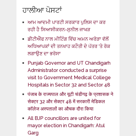
ਹਾਲੀਆ ਪੋਸਟਾਂ
ਆਮ ਆਦਮੀ ਪਾਰਟੀ ਸਰਕਾਰ ਪੁਲਿਸ ਦਾ ਕਰ
ਰਹੀ ਹੈ ਸਿਆਸੀਕਰਨ-ਸੁਨੀਲ ਜਾਖੜ
ਡੀਟੀਐੱਫ ਨਾਲ ਮੀਟਿੰਗ ਵਿੱਚ ਅਮਨ ਅਰੋੜਾ ਵੱਲੋਂ
ਅਧਿਆਪਕਾਂ ਦੀ ਤਨਖਾਹ ਕਟੌਤੀ ਦੇ ਪੱਤਰ ‘ਤੇ ਰੋਕ
ਲਗਾਉਣ ਦਾ ਭਰੋਸਾ
Punjab Governor and UT Chandigarh
Administrator conducted a surprise
visit to Government Medical College
Hospitals in Sector 32 and Sector 48
पंजाब के राज्यपाल और यूटी चंडीगढ़ के प्रशासक ने
सेक्टर 32 और सेक्टर 48 में सरकारी मेडिकल
कॉलेज अस्पतालों का औचक दौरा किया
All BJP councillors are united for
mayor election in Chandigarh: Atul
Garg