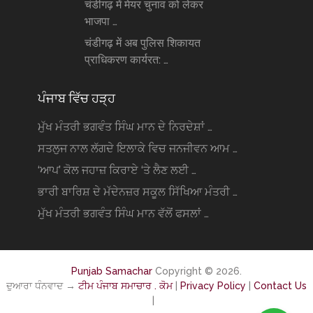
चंडीगढ़ में मेयर चुनाव को लेकर
भाजपा …
चंडीगढ़ में अब पुलिस शिकायत
प्राधिकरण कार्यरत: …
ਪੰਜਾਬ ਵਿੱਚ ਹੜ੍ਹ
ਮੁੱਖ ਮੰਤਰੀ ਭਗਵੰਤ ਸਿੰਘ ਮਾਨ ਦੇ ਨਿਰਦੇਸ਼ਾਂ …
ਸਤਲੁਜ ਨਾਲ ਲੱਗਦੇ ਇਲਾਕੇ ਵਿਚ ਜਨਜੀਵਨ ਆਮ …
‘ਆਪ’ ਕੋਲ ਜਹਾਜ਼ ਕਿਰਾਏ ‘ਤੇ ਲੈਣ ਲਈ …
ਭਾਰੀ ਬਾਰਿਸ਼ ਦੇ ਮੱਦੇਨਜ਼ਰ ਸਕੂਲ ਸਿੱਖਿਆ ਮੰਤਰੀ …
ਮੁੱਖ ਮੰਤਰੀ ਭਗਵੰਤ ਸਿੰਘ ਮਾਨ ਵੱਲੋਂ ਫਸਲਾਂ …
Punjab Samachar
Copyright © 2026.
ਦੁਆਰਾ ਧੰਨਵਾਦ →
ਟੀਮ ਪੰਜਾਬ ਸਮਾਚਾਰ . ਕੋਮ
|
Privacy Policy
|
Contact Us
|