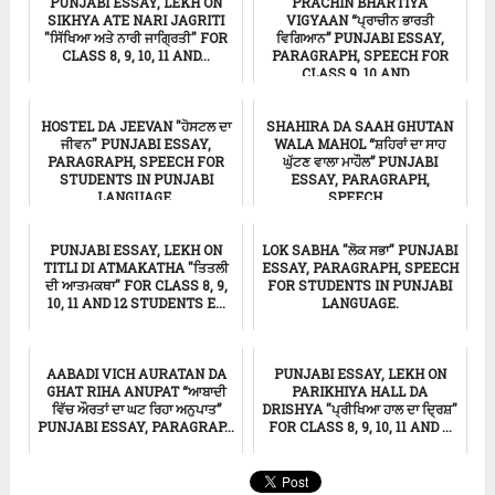
PUNJABI ESSAY, LEKH ON
PRACHIN BHARTIYA
SIKHYA ATE NARI JAGRITI
VIGYAAN “ਪ੍ਰਾਚੀਨ ਭਾਰਤੀ
"ਸਿੱਖਿਆ ਅਤੇ ਨਾਰੀ ਜਾਗ੍ਰਿਤੀ" FOR
ਵਿਗਿਆਨ” PUNJABI ESSAY,
CLASS 8, 9, 10, 11 AND...
PARAGRAPH, SPEECH FOR
CLASS 9, 10 AND...
ਸਿੱਖਿਆ
ਸਿੱਖਿਆ
HOSTEL DA JEEVAN "ਹੋਸਟਲ ਦਾ
SHAHIRA DA SAAH GHUTAN
ਜੀਵਨ" PUNJABI ESSAY,
WALA MAHOL “ਸ਼ਹਿਰਾਂ ਦਾ ਸਾਹ
PARAGRAPH, SPEECH FOR
ਘੁੱਟਣ ਵਾਲਾ ਮਾਹੌਲ” PUNJABI
STUDENTS IN PUNJABI
ESSAY, PARAGRAPH,
LANGUAGE.
SPEECH...
ਸਿੱਖਿਆ
ਸਿੱਖਿਆ
PUNJABI ESSAY, LEKH ON
LOK SABHA "ਲੋਕ ਸਭਾ" PUNJABI
TITLI DI ATMAKATHA "ਤਿਤਲੀ
ESSAY, PARAGRAPH, SPEECH
ਦੀ ਆਤਮਕਥਾ" FOR CLASS 8, 9,
FOR STUDENTS IN PUNJABI
10, 11 AND 12 STUDENTS E...
LANGUAGE.
ਸਿੱਖਿਆ
ਸਿੱਖਿਆ
AABADI VICH AURATAN DA
PUNJABI ESSAY, LEKH ON
GHAT RIHA ANUPAT “ਆਬਾਦੀ
PARIKHIYA HALL DA
ਵਿੱਚ ਔਰਤਾਂ ਦਾ ਘਟ ਰਿਹਾ ਅਨੁਪਾਤ”
DRISHYA "ਪ੍ਰੀਖਿਆ ਹਾਲ ਦਾ ਦ੍ਰਿਸ਼"
PUNJABI ESSAY, PARAGRAP...
FOR CLASS 8, 9, 10, 11 AND ...
ਸਿੱਖਿਆ
ਸਿੱਖਿਆ