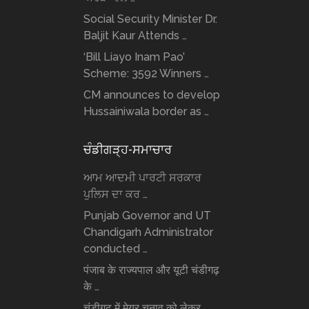
Social Security Minister Dr.
Baljit Kaur Attends …
‘Bill Liayo Inam Pao’
Scheme: 3592 Winners …
CM announces to develop
Hussainiwala border as …
ਚੰਡੀਗੜ੍ਹ-ਸਮਾਚਾਰ
ਆਮ ਆਦਮੀ ਪਾਰਟੀ ਸਰਕਾਰ
ਪੁਲਿਸ ਦਾ ਕਰ …
Punjab Governor and UT
Chandigarh Administrator
conducted …
पंजाब के राज्यपाल और यूटी चंडीगढ़
के …
चंडीगढ़ में मेयर चुनाव को लेकर