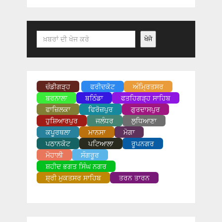
Search
ਖੋਜੋ
ਚੰਡੀਗੜ੍ਹ
ਫਰੀਦਕੋਟ
ਅੰਮ੍ਰਿਤਸਰ
ਬਰਨਾਲਾ
ਬਠਿੰਡਾ
ਫਤਹਿਗੜ੍ਹ ਸਾਹਿਬ
ਫਾਜ਼ਿਲਕਾ
ਫਿਰੋਜ਼ਪੁਰ
ਗੁਰਦਾਸਪੁਰ
ਹੁਸ਼ਿਆਰਪੁਰ
ਜਲੰਧਰ
ਲੁਧਿਆਣਾ
ਕਪੂਰਥਲਾ
ਮਾਨਸਾ
ਮੋਗਾ
ਪਠਾਨਕੋਟ
ਪਟਿਆਲਾ
ਰੂਪਨਗਰ
ਮੋਹਾਲੀ
ਸੰਗਰੂਰ
ਸ਼ਹੀਦ ਭਗਤ ਸਿੰਘ ਨਗਰ
ਸ਼੍ਰੀ ਮੁਕਤਸਰ ਸਾਹਿਬ
ਤਰਨ ਤਾਰਨ