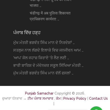
भाजपा …
चंडीगढ़ में अब पुलिस शिकायत
प्राधिकरण कार्यरत: …
ਪੰਜਾਬ ਵਿੱਚ ਹੜ੍ਹ
ਮੁੱਖ ਮੰਤਰੀ ਭਗਵੰਤ ਸਿੰਘ ਮਾਨ ਦੇ ਨਿਰਦੇਸ਼ਾਂ …
ਸਤਲੁਜ ਨਾਲ ਲੱਗਦੇ ਇਲਾਕੇ ਵਿਚ ਜਨਜੀਵਨ ਆਮ …
‘ਆਪ’ ਕੋਲ ਜਹਾਜ਼ ਕਿਰਾਏ ‘ਤੇ ਲੈਣ ਲਈ …
ਭਾਰੀ ਬਾਰਿਸ਼ ਦੇ ਮੱਦੇਨਜ਼ਰ ਸਕੂਲ ਸਿੱਖਿਆ ਮੰਤਰੀ …
ਮੁੱਖ ਮੰਤਰੀ ਭਗਵੰਤ ਸਿੰਘ ਮਾਨ ਵੱਲੋਂ ਫਸਲਾਂ …
Punjab Samachar
Copyright © 2026.
ਦੁਆਰਾ ਧੰਨਵਾਦ →
ਟੀਮ ਪੰਜਾਬ ਸਮਾਚਾਰ . ਕੋਮ
|
Privacy Policy
|
Contact Us
|