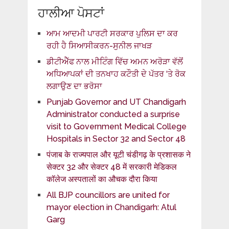
ਹਾਲੀਆ ਪੋਸਟਾਂ
ਆਮ ਆਦਮੀ ਪਾਰਟੀ ਸਰਕਾਰ ਪੁਲਿਸ ਦਾ ਕਰ
ਰਹੀ ਹੈ ਸਿਆਸੀਕਰਨ-ਸੁਨੀਲ ਜਾਖੜ
ਡੀਟੀਐੱਫ ਨਾਲ ਮੀਟਿੰਗ ਵਿੱਚ ਅਮਨ ਅਰੋੜਾ ਵੱਲੋਂ
ਅਧਿਆਪਕਾਂ ਦੀ ਤਨਖਾਹ ਕਟੌਤੀ ਦੇ ਪੱਤਰ ‘ਤੇ ਰੋਕ
ਲਗਾਉਣ ਦਾ ਭਰੋਸਾ
Punjab Governor and UT Chandigarh
Administrator conducted a surprise
visit to Government Medical College
Hospitals in Sector 32 and Sector 48
पंजाब के राज्यपाल और यूटी चंडीगढ़ के प्रशासक ने
सेक्टर 32 और सेक्टर 48 में सरकारी मेडिकल
कॉलेज अस्पतालों का औचक दौरा किया
All BJP councillors are united for
mayor election in Chandigarh: Atul
Garg