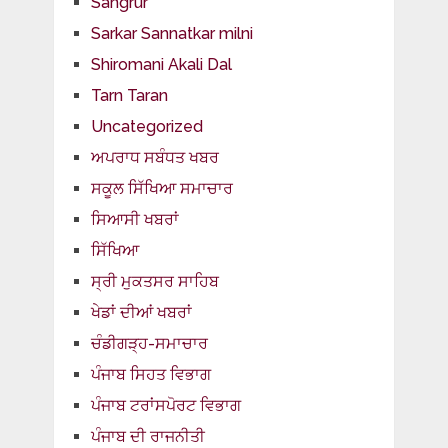
Sangrur
Sarkar Sannatkar milni
Shiromani Akali Dal
Tarn Taran
Uncategorized
ਅਪਰਾਧ ਸਬੰਧਤ ਖਬਰ
ਸਕੂਲ ਸਿੱਖਿਆ ਸਮਾਚਾਰ
ਸਿਆਸੀ ਖਬਰਾਂ
ਸਿੱਖਿਆ
ਸ੍ਰੀ ਮੁਕਤਸਰ ਸਾਹਿਬ
ਖੇਡਾਂ ਦੀਆਂ ਖਬਰਾਂ
ਚੰਡੀਗੜ੍ਹ-ਸਮਾਚਾਰ
ਪੰਜਾਬ ਸਿਹਤ ਵਿਭਾਗ
ਪੰਜਾਬ ਟਰਾਂਸਪੋਰਟ ਵਿਭਾਗ
ਪੰਜਾਬ ਦੀ ਰਾਜਨੀਤੀ