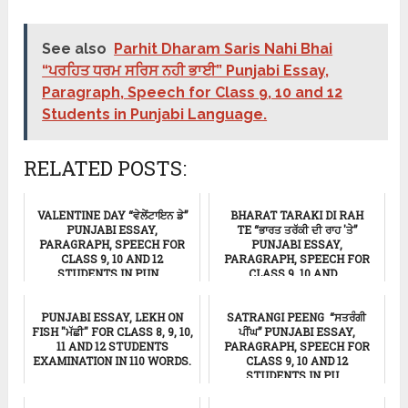
See also
Parhit Dharam Saris Nahi Bhai
“ਪਰਹਿਤ ਧਰਮ ਸਰਿਸ ਨਹੀ ਭਾਈ” Punjabi Essay,
Paragraph, Speech for Class 9, 10 and 12
Students in Punjabi Language.
RELATED POSTS:
VALENTINE DAY “ਵੇਲੇਂਟਾਇਨ ਡੇ”
BHARAT TARAKI DI RAH
PUNJABI ESSAY,
TE “ਭਾਰਤ ਤਰੱਕੀ ਦੀ ਰਾਹ 'ਤੇ”
PARAGRAPH, SPEECH FOR
PUNJABI ESSAY,
CLASS 9, 10 AND 12
PARAGRAPH, SPEECH FOR
STUDENTS IN PUN...
CLASS 9, 10 AND...
ਸਿੱਖਿਆ
ਸਿੱਖਿਆ
PUNJABI ESSAY, LEKH ON
SATRANGI PEENG “ਸਤਰੰਗੀ
FISH "ਮੱਛੀ" FOR CLASS 8, 9, 10,
ਪੀਂਘ” PUNJABI ESSAY,
11 AND 12 STUDENTS
PARAGRAPH, SPEECH FOR
EXAMINATION IN 110 WORDS.
CLASS 9, 10 AND 12
STUDENTS IN PU...
ਸਿੱਖਿਆ
ਸਿੱਖਿਆ