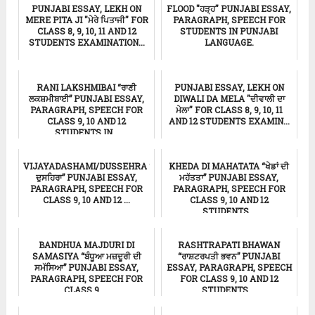
PUNJABI ESSAY, LEKH ON
FLOOD "ਹੜ੍ਹ" PUNJABI ESSAY,
MERE PITA JI "ਮੇਰੇ ਪਿਤਾਜੀ" FOR
PARAGRAPH, SPEECH FOR
CLASS 8, 9, 10, 11 AND 12
STUDENTS IN PUNJABI
STUDENTS EXAMINATION...
LANGUAGE.
ਸਿੱਖਿਆ
ਸਿੱਖਿਆ
RANI LAKSHMIBAI “ਰਾਣੀ
PUNJABI ESSAY, LEKH ON
ਲਕਸ਼ਮੀਬਾਈ” PUNJABI ESSAY,
DIWALI DA MELA "ਦੀਵਾਲੀ ਦਾ
PARAGRAPH, SPEECH FOR
ਮੇਲਾ" FOR CLASS 8, 9, 10, 11
CLASS 9, 10 AND 12
AND 12 STUDENTS EXAMIN...
STUDENTS IN...
ਸਿੱਖਿਆ
Punjabi Essay
VIJAYADASHAMI/DUSSEHRA “ਵਿਜਯਾਦਸ਼ਮੀ/
KHEDA DI MAHATATA “ਖੇਡਾਂ ਦੀ
ਦੁਸਹਿਰਾ” PUNJABI ESSAY,
ਮਹੱਤਤਾ” PUNJABI ESSAY,
PARAGRAPH, SPEECH FOR
PARAGRAPH, SPEECH FOR
CLASS 9, 10 AND 12 ...
CLASS 9, 10 AND 12
STUDENTS...
Punjabi Essay
ਸਿੱਖਿਆ
BANDHUA MAJDURI DI
RASHTRAPATI BHAWAN
SAMASIYA “ਬੰਧੂਆ ਮਜ਼ਦੂਰੀ ਦੀ
“ਰਾਸ਼ਟਰਪਤੀ ਭਵਨ” PUNJABI
ਸਮੱਸਿਆ” PUNJABI ESSAY,
ESSAY, PARAGRAPH, SPEECH
PARAGRAPH, SPEECH FOR
FOR CLASS 9, 10 AND 12
CLASS 9, ...
STUDENTS ...
ਸਿੱਖਿਆ
Punjabi Essay