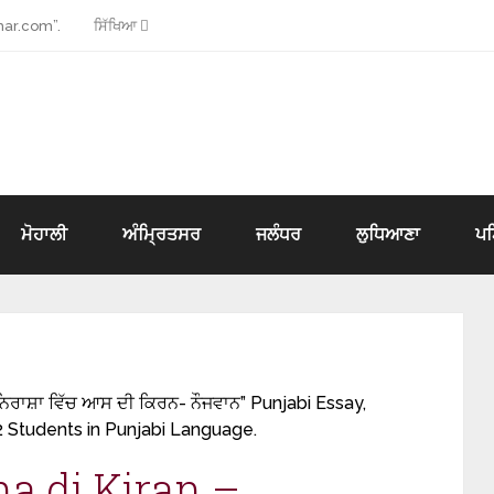
ar.com”.
ਸਿੱਖਿਆ
ਮੋਹਾਲੀ
ਅੰਮ੍ਰਿਤਸਰ
ਜਲੰਧਰ
ਲੁਧਿਆਣਾ
ਪ
ਿਰਾਸ਼ਾ ਵਿੱਚ ਆਸ ਦੀ ਕਿਰਨ- ਨੌਜਵਾਨ” Punjabi Essay,
2 Students in Punjabi Language.
ha di Kiran –