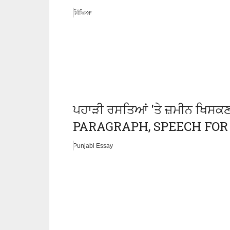
ਸਿੱਖਿਆ
ਪਹਾੜੀ ਰਸਤਿਆਂ 'ਤੇ ਜ਼ਮੀਨ ਖਿਸ
PARAGRAPH, SPEECH FOR CL
Punjabi Essay