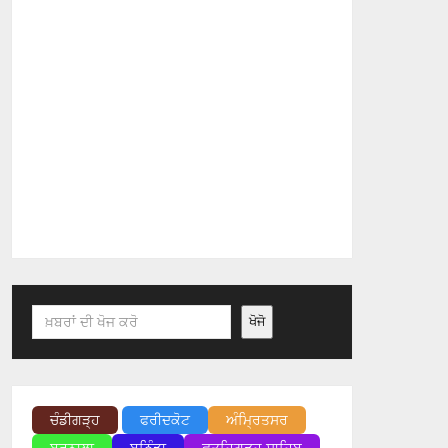
Search
ਖੋਜੋ
ਚੰਡੀਗੜ੍ਹ
ਫਰੀਦਕੋਟ
ਅੰਮ੍ਰਿਤਸਰ