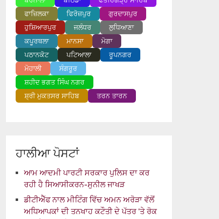
ਬਰਨਾਲਾ
ਬਠਿੰਡਾ
ਫਤਹਿਗੜ੍ਹ ਸਾਹਿਬ
ਫਾਜ਼ਿਲਕਾ
ਫਿਰੋਜ਼ਪੁਰ
ਗੁਰਦਾਸਪੁਰ
ਹੁਸ਼ਿਆਰਪੁਰ
ਜਲੰਧਰ
ਲੁਧਿਆਣਾ
ਕਪੂਰਥਲਾ
ਮਾਨਸਾ
ਮੋਗਾ
ਪਠਾਨਕੋਟ
ਪਟਿਆਲਾ
ਰੂਪਨਗਰ
ਮੋਹਾਲੀ
ਸੰਗਰੂਰ
ਸ਼ਹੀਦ ਭਗਤ ਸਿੰਘ ਨਗਰ
ਸ਼੍ਰੀ ਮੁਕਤਸਰ ਸਾਹਿਬ
ਤਰਨ ਤਾਰਨ
ਹਾਲੀਆ ਪੋਸਟਾਂ
ਆਮ ਆਦਮੀ ਪਾਰਟੀ ਸਰਕਾਰ ਪੁਲਿਸ ਦਾ ਕਰ
ਰਹੀ ਹੈ ਸਿਆਸੀਕਰਨ-ਸੁਨੀਲ ਜਾਖੜ
ਡੀਟੀਐੱਫ ਨਾਲ ਮੀਟਿੰਗ ਵਿੱਚ ਅਮਨ ਅਰੋੜਾ ਵੱਲੋਂ
ਅਧਿਆਪਕਾਂ ਦੀ ਤਨਖਾਹ ਕਟੌਤੀ ਦੇ ਪੱਤਰ ‘ਤੇ ਰੋਕ