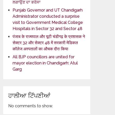
ਲਗਾਉਣ ਦਾ ਭਰੋਸਾ
Punjab Governor and UT Chandigarh
Administrator conducted a surprise
visit to Government Medical College
Hospitals in Sector 32 and Sector 48
पंजाब के राज्यपाल और यूटी चंडीगढ़ के प्रशासक ने
सेक्टर 32 और सेक्टर 48 में सरकारी मेडिकल
कॉलेज अस्पतालों का औचक दौरा किया
All BJP councillors are united for
mayor election in Chandigarh: Atul
Garg
ਹਾਲੀਆ ਟਿੱਪਣੀਆਂ
No comments to show.