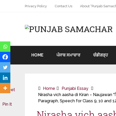
Privacy Policy
Contact Us
About “Punjab Samach
HOME
ਪੰਜਾਬ ਸਮਾਚਾਰ
ਚੰਡੀਗੜ੍ਹ
Home
Punjabi Essay
Tweet
Nirasha vich aasha di Kiran – Naujawan “ਨ
Paragraph, Speech for Class 9, 10 and 1
Pin It
Nirasha vich aas