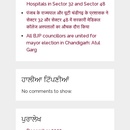
Hospitals in Sector 32 and Sector 48
पंजाब के राज्यपाल और यूटी चंडीगढ़ के प्रशासक ने
सेक्टर 32 और सेक्टर 48 में सरकारी मेडिकल
कॉलेज अस्पतालों का औचक दौरा किया
All BJP councillors are united for
mayor election in Chandigarh: Atul
Garg
ਹਾਲੀਆ ਟਿੱਪਣੀਆਂ
No comments to show.
ਪੁਰਾਲੇਖ