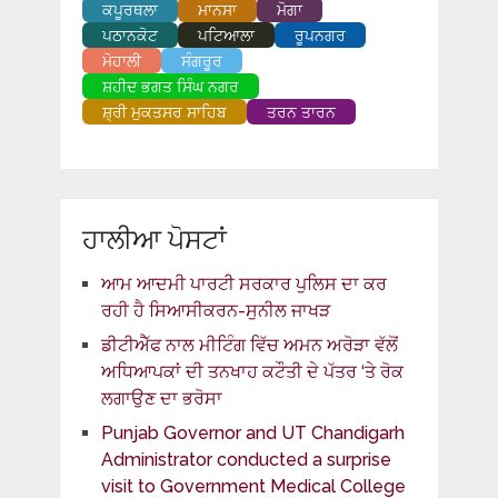
ਕਪੂਰਥਲਾ
ਮਾਨਸਾ
ਮੋਗਾ
ਪਠਾਨਕੋਟ
ਪਟਿਆਲਾ
ਰੂਪਨਗਰ
ਮੋਹਾਲੀ
ਸੰਗਰੂਰ
ਸ਼ਹੀਦ ਭਗਤ ਸਿੰਘ ਨਗਰ
ਸ਼੍ਰੀ ਮੁਕਤਸਰ ਸਾਹਿਬ
ਤਰਨ ਤਾਰਨ
ਹਾਲੀਆ ਪੋਸਟਾਂ
ਆਮ ਆਦਮੀ ਪਾਰਟੀ ਸਰਕਾਰ ਪੁਲਿਸ ਦਾ ਕਰ
ਰਹੀ ਹੈ ਸਿਆਸੀਕਰਨ-ਸੁਨੀਲ ਜਾਖੜ
ਡੀਟੀਐੱਫ ਨਾਲ ਮੀਟਿੰਗ ਵਿੱਚ ਅਮਨ ਅਰੋੜਾ ਵੱਲੋਂ
ਅਧਿਆਪਕਾਂ ਦੀ ਤਨਖਾਹ ਕਟੌਤੀ ਦੇ ਪੱਤਰ ‘ਤੇ ਰੋਕ
ਲਗਾਉਣ ਦਾ ਭਰੋਸਾ
Punjab Governor and UT Chandigarh
Administrator conducted a surprise
visit to Government Medical College