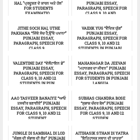
HAL "ਪ੍ਰਦੂਸ਼ਣ ਦੇ ਕਾਰਨ ਅਤੇ ਹੱਲ"
PUNJABI ESSAY,
FOR STUDENTS
PARAGRAPH, SPEECH FOR
EXAMINATIO...
CLASS 9, 10 AND...
ਸਿੱਖਿਆ
ਸਿੱਖਿਆ
JITHE SOCH HAI, UTHE
VAIDIK YUG “ਵੈਦਿਕ ਯੁੱਗ”
PAKHANA “ਜਿੱਥੇ ਸੋਚ ਹੈ,ਉੱਥੇ ਪਖਾਨਾ”
PUNJABI ESSAY,
PUNJABI ESSAY,
PARAGRAPH, SPEECH FOR
PARAGRAPH, SPEECH FOR
CLASS 9, 10 AND 12
CLASS 9,...
STUDENTS IN PUNJABI ...
ਸਿੱਖਿਆ
ਸਿੱਖਿਆ
VALENTINE DAY “ਵੇਲੇਂਟਾਇਨ ਡੇ”
MAHANAGAR DA JEEVAN
PUNJABI ESSAY,
"ਮਹਾਨਗਰ ਦਾ ਜੀਵਨ" PUNJABI
PARAGRAPH, SPEECH FOR
ESSAY, PARAGRAPH, SPEECH
CLASS 9, 10 AND 12
FOR STUDENTS IN PUNJABI
STUDENTS IN PUN...
LANGUA...
ਸਿੱਖਿਆ
ਸਿੱਖਿਆ
AAO TASVEER BANAIYE “ਆਓ
SUBHAS CHANDRA BOSE
ਤਸਵੀਰ ਬਣਾਈਏ” PUNJABI
“ਸੁਭਾਸ਼ ਚੰਦਰ ਬੋਸ” PUNJABI
ESSAY, PARAGRAPH, SPEECH
ESSAY, PARAGRAPH, SPEECH
FOR CLASS 9, 10 AND 12
FOR CLASS 9, 10 AND 12
STUDENT...
STUDEN...
ਸਿੱਖਿਆ
Punjabi Essay
JUNGLE DI SAMBHAL DI LOD
AITIHASIK STHAN DI YATRA
"ਜੰਗਲ ਦੀ ਸੰਭਾਲ ਦੀ ਲੋੜ" PUNJABI
"ਇਤਿਹਾਸਕ ਸਥਾਨ ਦੀ ਯਾਤਰਾ"