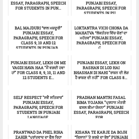
ESSAY, PARAGRAPH, SPEECH
PUNJABI ESSAY,
FOR STUDENTS IN PUN...
PARAGRAPH, SPEECH FOR
STUDENTS IN PU...
ਸਿੱਖਿਆ
ਸਿੱਖਿਆ
BAL MAJDURI “ਬਾਲ ਮਜ਼ਦੂਰੀ”
LOKTANTRA VICH CHONA DA
PUNJABI ESSAY,
MAHATVA “ਲੋਕਤੰਤਰ ਵਿੱਚ ਚੋਣਾਂ ਦਾ
PARAGRAPH, SPEECH FOR
ਮਹੱਤਵ” PUNJABI ESSAY,
CLASS 9, 10 AND 12
PARAGRAPH, SPEECH FOR
STUDENTS IN PUNJAB...
C...
Punjabi Essay
ਸਿੱਖਿਆ
PUNJABI ESSAY, LEKH ON ME
PUNJABI ESSAY, LEKH ON
VAGDI HAVA HAA "ਮੈਂ ਵਗਦੀ ਹਵਾ
RASHAN DI LOD HAI
ਹਾਂ" FOR CLASS 8, 9, 10, 11 AND
BHASHAN DI NAHI "ਰਾਸ਼ਨ ਦੀ ਲੋੜ
12 STUDENTS E...
ਹੈ ਭਾਸ਼ਣ ਦੀ ਨਹੀਂ" FOR CLASS 8...
ਸਿੱਖਿਆ
ਸਿੱਖਿਆ
SELF RESPECT "ਸਵੈ ਸਤਿਕਾਰ"
PRADHAN MANTRI FASAL
PUNJABI ESSAY,
BIMA YOJANA "ਪ੍ਰਧਾਨ ਮੰਤਰੀ
PARAGRAPH, SPEECH FOR
ਫਸਲ ਬੀਮਾ ਯੋਜਨਾ" PUNJABI
STUDENTS IN PUNJABI
ESSAY, PARAGRAPH, SPEECH
LANGUAGE.
FOR ...
ਸਿੱਖਿਆ
ਸਿੱਖਿਆ
PRANTWAD DA PHEL RIHA
KISANA TE KARJE DA BOJH
ZAHIR “ਪ੍ਰਾਂਤਵਾਦ ਦਾ ਫੈਲ ਰਿਹਾ
“ਕਿਸਾਨਾਂ 'ਤੇ ਕਰਜ਼ੇ ਦਾ ਬੋਝ” PUNJABI