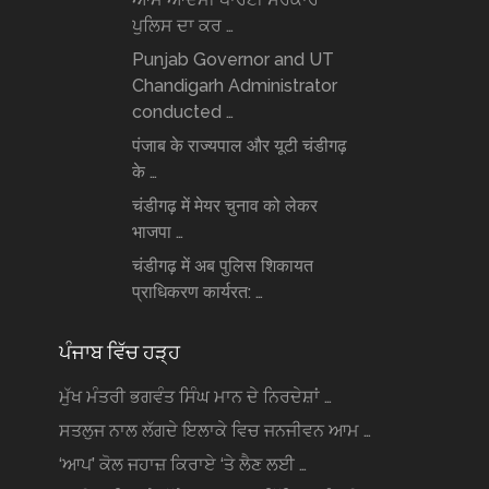
ਪੁਲਿਸ ਦਾ ਕਰ …
Punjab Governor and UT
Chandigarh Administrator
conducted …
पंजाब के राज्यपाल और यूटी चंडीगढ़
के …
चंडीगढ़ में मेयर चुनाव को लेकर
भाजपा …
चंडीगढ़ में अब पुलिस शिकायत
प्राधिकरण कार्यरत: …
ਪੰਜਾਬ ਵਿੱਚ ਹੜ੍ਹ
ਮੁੱਖ ਮੰਤਰੀ ਭਗਵੰਤ ਸਿੰਘ ਮਾਨ ਦੇ ਨਿਰਦੇਸ਼ਾਂ …
ਸਤਲੁਜ ਨਾਲ ਲੱਗਦੇ ਇਲਾਕੇ ਵਿਚ ਜਨਜੀਵਨ ਆਮ …
‘ਆਪ’ ਕੋਲ ਜਹਾਜ਼ ਕਿਰਾਏ ‘ਤੇ ਲੈਣ ਲਈ …