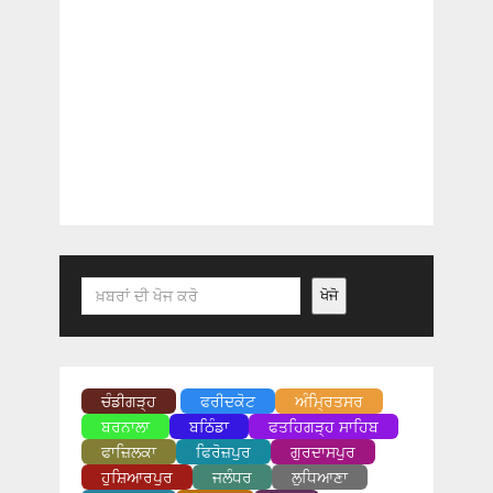
Search
ਖੋਜੋ
ਚੰਡੀਗੜ੍ਹ
ਫਰੀਦਕੋਟ
ਅੰਮ੍ਰਿਤਸਰ
ਬਰਨਾਲਾ
ਬਠਿੰਡਾ
ਫਤਹਿਗੜ੍ਹ ਸਾਹਿਬ
ਫਾਜ਼ਿਲਕਾ
ਫਿਰੋਜ਼ਪੁਰ
ਗੁਰਦਾਸਪੁਰ
ਹੁਸ਼ਿਆਰਪੁਰ
ਜਲੰਧਰ
ਲੁਧਿਆਣਾ