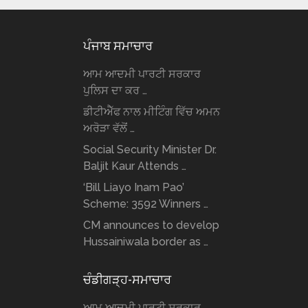
ਪੰਜਾਬ ਸਮਾਚਾਰ
ਆਮ ਆਦਮੀ ਪਾਰਟੀ ਸਰਕਾਰ
ਪੁਲਿਸ ਦਾ ਕਰ …
ਡੀਟੀਐੱਫ ਨਾਲ ਮੀਟਿੰਗ ਵਿੱਚ ਅਮਨ
ਅਰੋੜਾ ਵੱਲੋਂ …
Social Security Minister Dr.
Baljit Kaur Attends …
‘Bill Liayo Inam Pao’
Scheme: 3592 Winners …
CM announces to develop
Hussainiwala border as …
ਚੰਡੀਗੜ੍ਹ-ਸਮਾਚਾਰ
ਆਮ ਆਦਮੀ ਪਾਰਟੀ ਸਰਕਾਰ