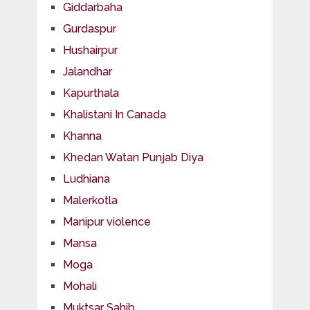
Giddarbaha
Gurdaspur
Hushairpur
Jalandhar
Kapurthala
Khalistani In Canada
Khanna
Khedan Watan Punjab Diya
Ludhiana
Malerkotla
Manipur violence
Mansa
Moga
Mohali
Muktsar Sahib