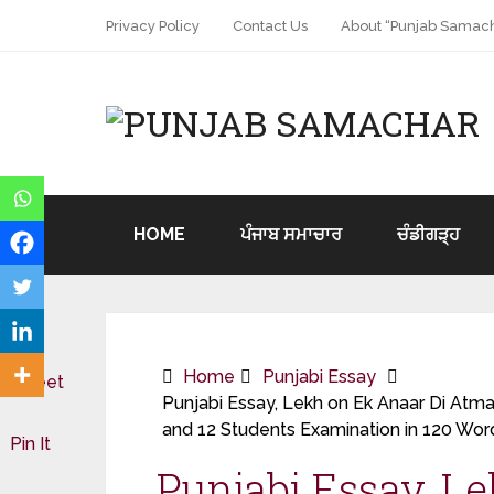
Privacy Policy
Contact Us
About “Punjab Samach
HOME
ਪੰਜਾਬ ਸਮਾਚਾਰ
ਚੰਡੀਗੜ੍ਹ
Home
Punjabi Essay
Tweet
Punjabi Essay, Lekh on Ek Anaar Di Atmak
and 12 Students Examination in 120 Wor
Pin It
Punjabi Essay, L