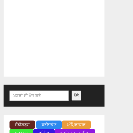
Search
ਖੋਜੋ
ਚੰਡੀਗੜ੍ਹ
ਫਰੀਦਕੋਟ
ਅੰਮ੍ਰਿਤਸਰ