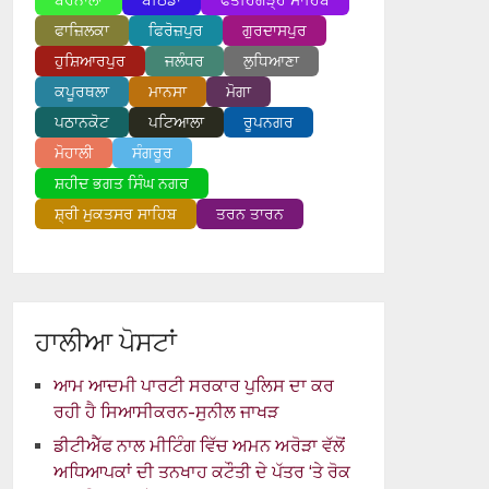
ਬਰਨਾਲਾ
ਬਠਿੰਡਾ
ਫਤਹਿਗੜ੍ਹ ਸਾਹਿਬ
ਫਾਜ਼ਿਲਕਾ
ਫਿਰੋਜ਼ਪੁਰ
ਗੁਰਦਾਸਪੁਰ
ਹੁਸ਼ਿਆਰਪੁਰ
ਜਲੰਧਰ
ਲੁਧਿਆਣਾ
ਕਪੂਰਥਲਾ
ਮਾਨਸਾ
ਮੋਗਾ
ਪਠਾਨਕੋਟ
ਪਟਿਆਲਾ
ਰੂਪਨਗਰ
ਮੋਹਾਲੀ
ਸੰਗਰੂਰ
ਸ਼ਹੀਦ ਭਗਤ ਸਿੰਘ ਨਗਰ
ਸ਼੍ਰੀ ਮੁਕਤਸਰ ਸਾਹਿਬ
ਤਰਨ ਤਾਰਨ
ਹਾਲੀਆ ਪੋਸਟਾਂ
ਆਮ ਆਦਮੀ ਪਾਰਟੀ ਸਰਕਾਰ ਪੁਲਿਸ ਦਾ ਕਰ
ਰਹੀ ਹੈ ਸਿਆਸੀਕਰਨ-ਸੁਨੀਲ ਜਾਖੜ
ਡੀਟੀਐੱਫ ਨਾਲ ਮੀਟਿੰਗ ਵਿੱਚ ਅਮਨ ਅਰੋੜਾ ਵੱਲੋਂ
ਅਧਿਆਪਕਾਂ ਦੀ ਤਨਖਾਹ ਕਟੌਤੀ ਦੇ ਪੱਤਰ ‘ਤੇ ਰੋਕ