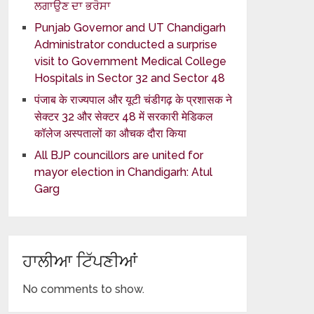
ਲਗਾਉਣ ਦਾ ਭਰੋਸਾ
Punjab Governor and UT Chandigarh
Administrator conducted a surprise
visit to Government Medical College
Hospitals in Sector 32 and Sector 48
पंजाब के राज्यपाल और यूटी चंडीगढ़ के प्रशासक ने
सेक्टर 32 और सेक्टर 48 में सरकारी मेडिकल
कॉलेज अस्पतालों का औचक दौरा किया
All BJP councillors are united for
mayor election in Chandigarh: Atul
Garg
ਹਾਲੀਆ ਟਿੱਪਣੀਆਂ
No comments to show.