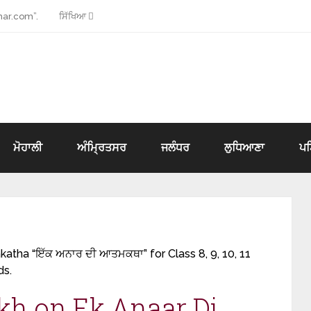
ar.com”.
ਸਿੱਖਿਆ
ਮੋਹਾਲੀ
ਅੰਮ੍ਰਿਤਸਰ
ਜਲੰਧਰ
ਲੁਧਿਆਣਾ
ਪ
atha “ਇੱਕ ਅਨਾਰ ਦੀ ਆਤਮਕਥਾ” for Class 8, 9, 10, 11
ds.
ekh on Ek Anaar Di