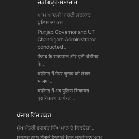
ਚੰਡੀਗੜ੍ਹ-ਸਮਾਚਾਰ
ਆਮ ਆਦਮੀ ਪਾਰਟੀ ਸਰਕਾਰ
ਪੁਲਿਸ ਦਾ ਕਰ …
Punjab Governor and UT
Chandigarh Administrator
conducted …
पंजाब के राज्यपाल और यूटी चंडीगढ़
के …
चंडीगढ़ में मेयर चुनाव को लेकर
भाजपा …
चंडीगढ़ में अब पुलिस शिकायत
प्राधिकरण कार्यरत: …
ਪੰਜਾਬ ਵਿੱਚ ਹੜ੍ਹ
ਮੁੱਖ ਮੰਤਰੀ ਭਗਵੰਤ ਸਿੰਘ ਮਾਨ ਦੇ ਨਿਰਦੇਸ਼ਾਂ …
ਸਤਲੁਜ ਨਾਲ ਲੱਗਦੇ ਇਲਾਕੇ ਵਿਚ ਜਨਜੀਵਨ ਆਮ …