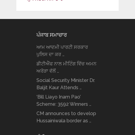
ਪੰਜਾਬ ਸਮਾਚਾਰ
ਆਮ ਆਦਮੀ ਪਾਰਟੀ ਸਰਕਾਰ
ਪੁਲਿਸ ਦਾ ਕਰ …
ਡੀਟੀਐੱਫ ਨਾਲ ਮੀਟਿੰਗ ਵਿੱਚ ਅਮਨ
ਅਰੋੜਾ ਵੱਲੋਂ …
Social Security Minister Dr.
Baljit Kaur Attends …
‘Bill Liayo Inam Pao’
Scheme: 3592 Winners …
CM announces to develop
Hussainiwala border as …