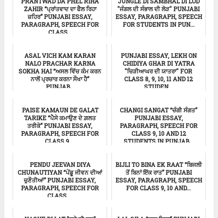
PRANTWAD DA PHEL RIHA
JUNGLE DI SAMBHAL DI LOD
ZAHIR “ਪ੍ਰਾਂਤਵਾਦ ਦਾ ਫੈਲ ਰਿਹਾ
"ਜੰਗਲ ਦੀ ਸੰਭਾਲ ਦੀ ਲੋੜ" PUNJABI
ਜ਼ਹਿਰ” PUNJABI ESSAY,
ESSAY, PARAGRAPH, SPEECH
PARAGRAPH, SPEECH FOR
FOR STUDENTS IN PUN...
CLASS...
ਸਿੱਖਿਆ
ਸਿੱਖਿਆ
ASAL VICH KAM KARAN
PUNJABI ESSAY, LEKH ON
NALO PRACHAR KARNA
CHIDIYA GHAR DI YATRA
SOKHA HAI “ਅਸਲ ਵਿੱਚ ਕੰਮ ਕਰਨ
"ਚਿੜੀਆਘਰ ਦੀ ਯਾਤਰਾ" FOR
ਨਾਲੋਂ ਪ੍ਰਚਾਰ ਕਰਨਾ ਸੌਖਾ ਹੈ”
CLASS 8, 9, 10, 11 AND 12
PUNJAB...
STUDEN...
ਸਿੱਖਿਆ
ਸਿੱਖਿਆ
PAISE KAMAUN DE GALAT
CHANGI SANGAT “ਚੰਗੀ ਸੰਗਤ”
TARIKE “ਪੈਸੇ ਕਮਾਉਣ ਦੇ ਗ਼ਲਤ
PUNJABI ESSAY,
ਤਰੀਕੇ” PUNJABI ESSAY,
PARAGRAPH, SPEECH FOR
PARAGRAPH, SPEECH FOR
CLASS 9, 10 AND 12
CLASS 9,...
STUDENTS IN PUNJAB...
ਸਿੱਖਿਆ
ਸਿੱਖਿਆ
PENDU JEEVAN DIYA
BIJLI TO BINA EK RAAT “ਬਿਜਲੀ
CHUNAUTIYAN “ਪੇਂਡੂ ਜੀਵਨ ਦੀਆਂ
ਤੋਂ ਬਿਨਾਂ ਇੱਕ ਰਾਤ” PUNJABI
ਚੁਣੌਤੀਆਂ” PUNJABI ESSAY,
ESSAY, PARAGRAPH, SPEECH
PARAGRAPH, SPEECH FOR
FOR CLASS 9, 10 AND...
CLASS ...
Punjabi Essay
ਸਿੱਖਿਆ