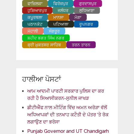
ਫਾਜ਼ਿਲਕਾ
ਫਿਰੋਜ਼ਪੁਰ
ਗੁਰਦਾਸਪੁਰ
ਹੁਸ਼ਿਆਰਪੁਰ
ਜਲੰਧਰ
ਲੁਧਿਆਣਾ
ਕਪੂਰਥਲਾ
ਮਾਨਸਾ
ਮੋਗਾ
ਪਠਾਨਕੋਟ
ਪਟਿਆਲਾ
ਰੂਪਨਗਰ
ਮੋਹਾਲੀ
ਸੰਗਰੂਰ
ਸ਼ਹੀਦ ਭਗਤ ਸਿੰਘ ਨਗਰ
ਸ਼੍ਰੀ ਮੁਕਤਸਰ ਸਾਹਿਬ
ਤਰਨ ਤਾਰਨ
ਹਾਲੀਆ ਪੋਸਟਾਂ
ਆਮ ਆਦਮੀ ਪਾਰਟੀ ਸਰਕਾਰ ਪੁਲਿਸ ਦਾ ਕਰ
ਰਹੀ ਹੈ ਸਿਆਸੀਕਰਨ-ਸੁਨੀਲ ਜਾਖੜ
ਡੀਟੀਐੱਫ ਨਾਲ ਮੀਟਿੰਗ ਵਿੱਚ ਅਮਨ ਅਰੋੜਾ ਵੱਲੋਂ
ਅਧਿਆਪਕਾਂ ਦੀ ਤਨਖਾਹ ਕਟੌਤੀ ਦੇ ਪੱਤਰ ‘ਤੇ ਰੋਕ
ਲਗਾਉਣ ਦਾ ਭਰੋਸਾ
Punjab Governor and UT Chandigarh