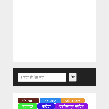
Search
ਖੋਜੋ
ਚੰਡੀਗੜ੍ਹ
ਫਰੀਦਕੋਟ
ਅੰਮ੍ਰਿਤਸਰ
ਬਰਨਾਲਾ
ਬਠਿੰਡਾ
ਫਤਹਿਗੜ੍ਹ ਸਾਹਿਬ