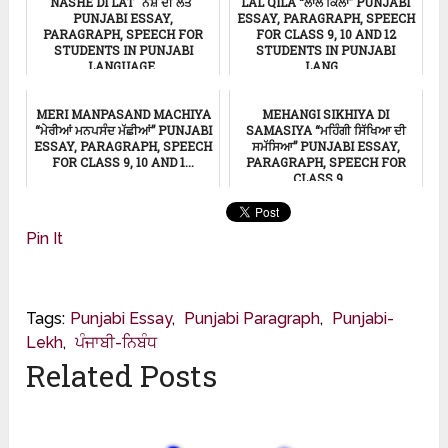
NASHE DI LAT "ਨਸ਼ੇ ਦੀ ਲਤ"
LAL QILA “ਲਾਲ ਕਿਲਾ” PUNJABI
PUNJABI ESSAY,
ESSAY, PARAGRAPH, SPEECH
PARAGRAPH, SPEECH FOR
FOR CLASS 9, 10 AND 12
STUDENTS IN PUNJABI
STUDENTS IN PUNJABI
LANGUAGE.
LANG...
ਸਿੱਖਿਆ
Punjabi Essay
MERI MANPASAND MACHIYA
MEHANGI SIKHIYA DI
“ਮੇਰੀਆਂ ਮਨਪਸੰਦ ਮੱਛੀਆਂ” PUNJABI
SAMASIYA “ਮਹਿੰਗੀ ਸਿੱਖਿਆ ਦੀ
ESSAY, PARAGRAPH, SPEECH
ਸਮੱਸਿਆ” PUNJABI ESSAY,
FOR CLASS 9, 10 AND 1...
PARAGRAPH, SPEECH FOR
CLASS 9, ...
ਸਿੱਖਿਆ
ਸਿੱਖਿਆ
Pin It
Tags:
Punjabi Essay
,
Punjabi Paragraph
,
Punjabi-
Lekh
,
ਪੰਜਾਬੀ-ਨਿਬੰਧ
Related Posts