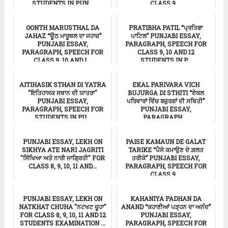
STUDENTS IN PUN...
CLASS 9,...
ਸਿੱਖਿਆ
ਸਿੱਖਿਆ
OONTH MARUSTHAL DA
PRATIBHA PATIL “ਪ੍ਰਤਿਭਾ
JAHAZ “ਊਠ ਮਾਰੂਥਲ ਦਾ ਜਹਾਜ਼”
ਪਾਟਿਲ” PUNJABI ESSAY,
PUNJABI ESSAY,
PARAGRAPH, SPEECH FOR
PARAGRAPH, SPEECH FOR
CLASS 9, 10 AND 12
CLASS 9, 10 AND 1...
STUDENTS IN P...
ਸਿੱਖਿਆ
Punjabi Essay
AITIHASIK STHAN DI YATRA
EKAL PARIVARA VICH
"ਇਤਿਹਾਸਕ ਸਥਾਨ ਦੀ ਯਾਤਰਾ"
BUJURGA DI STHITI “ਏਕਲ
PUNJABI ESSAY,
ਪਰਿਵਾਰਾਂ ਵਿੱਚ ਬਜ਼ੁਰਗਾਂ ਦੀ ਸਥਿਤੀ”
PARAGRAPH, SPEECH FOR
PUNJABI ESSAY,
STUDENTS IN PU...
PARAGRAPH,...
ਸਿੱਖਿਆ
Punjabi Essay
PUNJABI ESSAY, LEKH ON
PAISE KAMAUN DE GALAT
SIKHYA ATE NARI JAGRITI
TARIKE “ਪੈਸੇ ਕਮਾਉਣ ਦੇ ਗ਼ਲਤ
"ਸਿੱਖਿਆ ਅਤੇ ਨਾਰੀ ਜਾਗ੍ਰਿਤੀ" FOR
ਤਰੀਕੇ” PUNJABI ESSAY,
CLASS 8, 9, 10, 11 AND...
PARAGRAPH, SPEECH FOR
CLASS 9,...
ਸਿੱਖਿਆ
ਸਿੱਖਿਆ
PUNJABI ESSAY, LEKH ON
KAHANIYA PADHAN DA
NATKHAT CHUHA "ਨਟਖਟ ਚੂਹਾ"
ANAND “ਕਹਾਣੀਆਂ ਪੜ੍ਹਨ ਦਾ ਅਨੰਦ”
FOR CLASS 8, 9, 10, 11 AND 12
PUNJABI ESSAY,
STUDENTS EXAMINATION ...
PARAGRAPH, SPEECH FOR