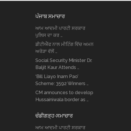
ਪੰਜਾਬ ਸਮਾਚਾਰ
ਆਮ ਆਦਮੀ ਪਾਰਟੀ ਸਰਕਾਰ
ਪੁਲਿਸ ਦਾ ਕਰ …
ਡੀਟੀਐੱਫ ਨਾਲ ਮੀਟਿੰਗ ਵਿੱਚ ਅਮਨ
ਅਰੋੜਾ ਵੱਲੋਂ …
Social Security Minister Dr.
Baljit Kaur Attends …
‘Bill Liayo Inam Pao’
Scheme: 3592 Winners …
CM announces to develop
Hussainiwala border as …
ਚੰਡੀਗੜ੍ਹ-ਸਮਾਚਾਰ
ਆਮ ਆਦਮੀ ਪਾਰਟੀ ਸਰਕਾਰ