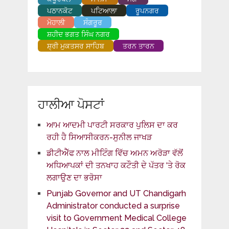
ਪਠਾਨਕੋਟ
ਪਟਿਆਲਾ
ਰੂਪਨਗਰ
ਮੋਹਾਲੀ
ਸੰਗਰੂਰ
ਸ਼ਹੀਦ ਭਗਤ ਸਿੰਘ ਨਗਰ
ਸ਼੍ਰੀ ਮੁਕਤਸਰ ਸਾਹਿਬ
ਤਰਨ ਤਾਰਨ
ਹਾਲੀਆ ਪੋਸਟਾਂ
ਆਮ ਆਦਮੀ ਪਾਰਟੀ ਸਰਕਾਰ ਪੁਲਿਸ ਦਾ ਕਰ
ਰਹੀ ਹੈ ਸਿਆਸੀਕਰਨ-ਸੁਨੀਲ ਜਾਖੜ
ਡੀਟੀਐੱਫ ਨਾਲ ਮੀਟਿੰਗ ਵਿੱਚ ਅਮਨ ਅਰੋੜਾ ਵੱਲੋਂ
ਅਧਿਆਪਕਾਂ ਦੀ ਤਨਖਾਹ ਕਟੌਤੀ ਦੇ ਪੱਤਰ ‘ਤੇ ਰੋਕ
ਲਗਾਉਣ ਦਾ ਭਰੋਸਾ
Punjab Governor and UT Chandigarh
Administrator conducted a surprise
visit to Government Medical College