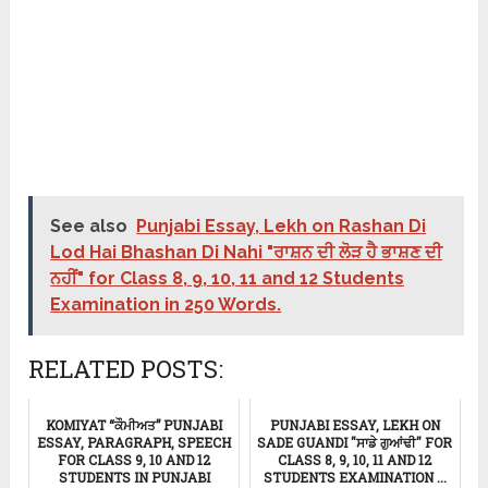
See also
Punjabi Essay, Lekh on Rashan Di
Lod Hai Bhashan Di Nahi "ਰਾਸ਼ਨ ਦੀ ਲੋੜ ਹੈ ਭਾਸ਼ਣ ਦੀ
ਨਹੀਂ" for Class 8, 9, 10, 11 and 12 Students
Examination in 250 Words.
RELATED POSTS:
KOMIYAT “ਕੌਮੀਅਤ” PUNJABI
PUNJABI ESSAY, LEKH ON
ESSAY, PARAGRAPH, SPEECH
SADE GUANDI "ਸਾਡੇ ਗੁਆਂਢੀ" FOR
FOR CLASS 9, 10 AND 12
CLASS 8, 9, 10, 11 AND 12
STUDENTS IN PUNJABI
STUDENTS EXAMINATION ...