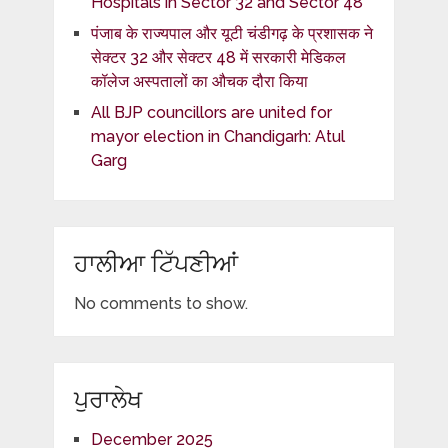
Hospitals in Sector 32 and Sector 48
पंजाब के राज्यपाल और यूटी चंडीगढ़ के प्रशासक ने
सेक्टर 32 और सेक्टर 48 में सरकारी मेडिकल
कॉलेज अस्पतालों का औचक दौरा किया
All BJP councillors are united for
mayor election in Chandigarh: Atul
Garg
ਹਾਲੀਆ ਟਿੱਪਣੀਆਂ
No comments to show.
ਪੁਰਾਲੇਖ
December 2025