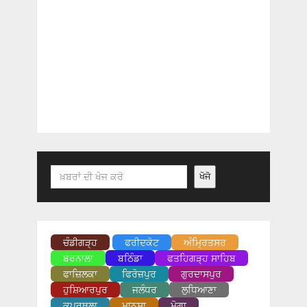
Search
ਖੋਜੋ
ਚੰਡੀਗੜ੍ਹ
ਫਰੀਦਕੋਟ
ਅੰਮ੍ਰਿਤਸਰ
ਬਰਨਾਲਾ
ਬਠਿੰਡਾ
ਫਤਹਿਗੜ੍ਹ ਸਾਹਿਬ
ਫਾਜ਼ਿਲਕਾ
ਫਿਰੋਜ਼ਪੁਰ
ਗੁਰਦਾਸਪੁਰ
ਹੁਸ਼ਿਆਰਪੁਰ
ਜਲੰਧਰ
ਲੁਧਿਆਣਾ
ਕਪੂਰਥਲਾ
ਮਾਨਸਾ
ਮੋਗਾ