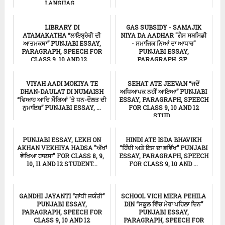
LANGUAG...
ਸਿੱਖਿਆ
ਸਿੱਖਿਆ
LIBRARY DI
GAS SUBSIDY - SAMAJIK
ATAMAKATHA “ਲਾਇਬ੍ਰੇਰੀ ਦੀ
NIYA DA AADHAR "ਗੈਸ ਸਬਸਿਡੀ
ਆਤਮਕਥਾ” PUNJABI ESSAY,
- ਸਮਾਜਿਕ ਨਿਆਂ ਦਾ ਆਧਾਰ"
PARAGRAPH, SPEECH FOR
PUNJABI ESSAY,
CLASS 9, 10 AND 12 ...
PARAGRAPH, SP...
ਸਿੱਖਿਆ
ਸਿੱਖਿਆ
VIYAH AADI MOKIYA TE
SEHAT ATE JEEVAN “ਜਦੋਂ
DHAN-DAULAT DI NUMAISH
ਅਧਿਆਪਕ ਨਹੀਂ ਆਇਆ” PUNJABI
“ਵਿਆਹ ਆਦਿ ਮੌਕਿਆਂ 'ਤੇ ਧਨ-ਦੌਲਤ ਦੀ
ESSAY, PARAGRAPH, SPEECH
ਨੁਮਾਇਸ਼” PUNJABI ESSAY, ...
FOR CLASS 9, 10 AND 12
STUD...
ਸਿੱਖਿਆ
ਸਿੱਖਿਆ
PUNJABI ESSAY, LEKH ON
HINDI ATE ISDA BHAVIKH
AKHAN VEKHIYA HADSA "ਅੱਖਾਂ
“ਹਿੰਦੀ ਅਤੇ ਇਸ ਦਾ ਭਵਿੱਖ” PUNJABI
ਵੇਖਿਆ ਹਾਦਸਾ" FOR CLASS 8, 9,
ESSAY, PARAGRAPH, SPEECH
10, 11 AND 12 STUDENT...
FOR CLASS 9, 10 AND ...
Punjabi Essay
ਸਿੱਖਿਆ
GANDHI JAYANTI “ਗਾਂਧੀ ਜਯੰਤੀ”
SCHOOL VICH MERA PEHILA
PUNJABI ESSAY,
DIN “ਸਕੂਲ ਵਿੱਚ ਮੇਰਾ ਪਹਿਲਾ ਦਿਨ”
PARAGRAPH, SPEECH FOR
PUNJABI ESSAY,
CLASS 9, 10 AND 12
PARAGRAPH, SPEECH FOR