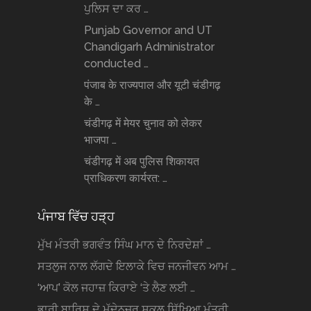
ਪੁਲਿਸ ਦਾ ਕਰ …
Punjab Governor and UT
Chandigarh Administrator
conducted …
पंजाब के राज्यपाल और यूटी चंडीगढ़
के …
चंडीगढ़ में मेयर चुनाव को लेकर
भाजपा …
चंडीगढ़ में अब पुलिस शिकायत
प्राधिकरण कार्यरत: …
ਪੰਜਾਬ ਵਿੱਚ ਹੜ੍ਹ
ਮੁੱਖ ਮੰਤਰੀ ਭਗਵੰਤ ਸਿੰਘ ਮਾਨ ਦੇ ਨਿਰਦੇਸ਼ਾਂ …
ਸਤਲੁਜ ਨਾਲ ਲੱਗਦੇ ਇਲਾਕੇ ਵਿਚ ਜਨਜੀਵਨ ਆਮ …
‘ਆਪ’ ਕੋਲ ਜਹਾਜ਼ ਕਿਰਾਏ ‘ਤੇ ਲੈਣ ਲਈ …
ਭਾਰੀ ਬਾਰਿਸ਼ ਦੇ ਮੱਦੇਨਜ਼ਰ ਸਕੂਲ ਸਿੱਖਿਆ ਮੰਤਰੀ …