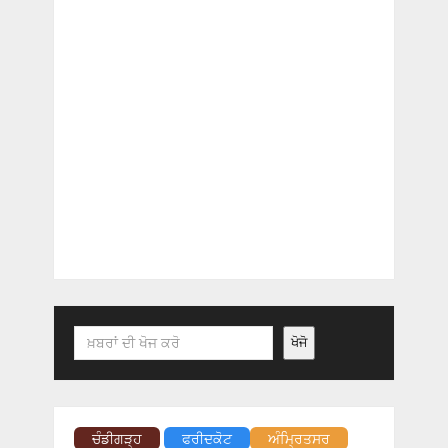
Search
ਖੋਜੋ
ਚੰਡੀਗੜ੍ਹ
ਫਰੀਦਕੋਟ
ਅੰਮ੍ਰਿਤਸਰ