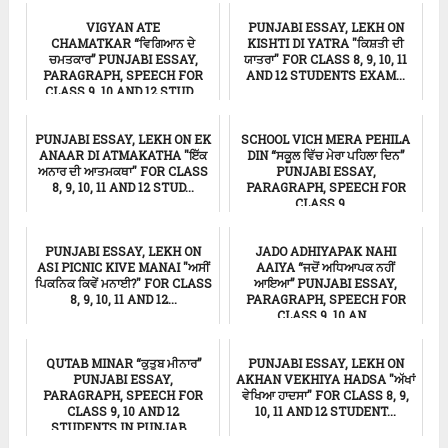
VIGYAN ATE
PUNJABI ESSAY, LEKH ON
CHAMATKAR “ਵਿਗਿਆਨ ਦੇ
KISHTI DI YATRA "ਕਿਸ਼ਤੀ ਦੀ
ਚਮਤਕਾਰ” PUNJABI ESSAY,
ਯਾਤਰਾ" FOR CLASS 8, 9, 10, 11
PARAGRAPH, SPEECH FOR
AND 12 STUDENTS EXAM...
CLASS 9, 10 AND 12 STUD...
ਸਿੱਖਿਆ
ਸਿੱਖਿਆ
PUNJABI ESSAY, LEKH ON EK
SCHOOL VICH MERA PEHILA
ANAAR DI ATMAKATHA "ਇੱਕ
DIN “ਸਕੂਲ ਵਿੱਚ ਮੇਰਾ ਪਹਿਲਾ ਦਿਨ”
ਅਨਾਰ ਦੀ ਆਤਮਕਥਾ" FOR CLASS
PUNJABI ESSAY,
8, 9, 10, 11 AND 12 STUD...
PARAGRAPH, SPEECH FOR
CLASS 9,...
ਸਿੱਖਿਆ
ਸਿੱਖਿਆ
PUNJABI ESSAY, LEKH ON
JADO ADHIYAPAK NAHI
ASI PICNIC KIVE MANAI "ਅਸੀਂ
AAIYA “ਜਦੋਂ ਅਧਿਆਪਕ ਨਹੀਂ
ਪਿਕਨਿਕ ਕਿਵੇਂ ਮਨਾਈ?" FOR CLASS
ਆਇਆ” PUNJABI ESSAY,
8, 9, 10, 11 AND 12...
PARAGRAPH, SPEECH FOR
CLASS 9, 10 AN...
ਸਿੱਖਿਆ
ਸਿੱਖਿਆ
QUTAB MINAR “ਕੁਤੁਬ ਮੀਨਾਰ”
PUNJABI ESSAY, LEKH ON
PUNJABI ESSAY,
AKHAN VEKHIYA HADSA "ਅੱਖਾਂ
PARAGRAPH, SPEECH FOR
ਵੇਖਿਆ ਹਾਦਸਾ" FOR CLASS 8, 9,
CLASS 9, 10 AND 12
10, 11 AND 12 STUDENT...
STUDENTS IN PUNJAB...
Punjabi Essay