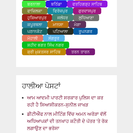
ਬਰਨਾਲਾ
ਬਠਿੰਡਾ
ਫਤਹਿਗੜ੍ਹ ਸਾਹਿਬ
ਫਾਜ਼ਿਲਕਾ
ਫਿਰੋਜ਼ਪੁਰ
ਗੁਰਦਾਸਪੁਰ
ਹੁਸ਼ਿਆਰਪੁਰ
ਜਲੰਧਰ
ਲੁਧਿਆਣਾ
ਕਪੂਰਥਲਾ
ਮਾਨਸਾ
ਮੋਗਾ
ਪਠਾਨਕੋਟ
ਪਟਿਆਲਾ
ਰੂਪਨਗਰ
ਮੋਹਾਲੀ
ਸੰਗਰੂਰ
ਸ਼ਹੀਦ ਭਗਤ ਸਿੰਘ ਨਗਰ
ਸ਼੍ਰੀ ਮੁਕਤਸਰ ਸਾਹਿਬ
ਤਰਨ ਤਾਰਨ
ਹਾਲੀਆ ਪੋਸਟਾਂ
ਆਮ ਆਦਮੀ ਪਾਰਟੀ ਸਰਕਾਰ ਪੁਲਿਸ ਦਾ ਕਰ
ਰਹੀ ਹੈ ਸਿਆਸੀਕਰਨ-ਸੁਨੀਲ ਜਾਖੜ
ਡੀਟੀਐੱਫ ਨਾਲ ਮੀਟਿੰਗ ਵਿੱਚ ਅਮਨ ਅਰੋੜਾ ਵੱਲੋਂ
ਅਧਿਆਪਕਾਂ ਦੀ ਤਨਖਾਹ ਕਟੌਤੀ ਦੇ ਪੱਤਰ ‘ਤੇ ਰੋਕ
ਲਗਾਉਣ ਦਾ ਭਰੋਸਾ