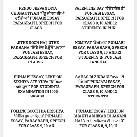
PENDU JEEVAN DIYA
VALENTINE DAY “ਵੇਲੇਂਟਾਇਨ ਡੇ”
CHUNAUTIYAN “ਪੇਂਡੂ ਜੀਵਨ ਦੀਆਂ
PUNJABI ESSAY,
ਚੁਣੌਤੀਆਂ” PUNJABI ESSAY,
PARAGRAPH, SPEECH FOR
PARAGRAPH, SPEECH FOR
CLASS 9, 10 AND 12
CLASS ...
STUDENTS IN PUN...
ਸਿੱਖਿਆ
ਸਿੱਖਿਆ
JITHE SOCH HAI, UTHE
KOMIYAT “ਕੌਮੀਅਤ” PUNJABI
PAKHANA “ਜਿੱਥੇ ਸੋਚ ਹੈ,ਉੱਥੇ ਪਖਾਨਾ”
ESSAY, PARAGRAPH, SPEECH
PUNJABI ESSAY,
FOR CLASS 9, 10 AND 12
PARAGRAPH, SPEECH FOR
STUDENTS IN PUNJABI
CLASS 9,...
LANGUAG...
ਸਿੱਖਿਆ
ਸਿੱਖਿਆ
PUNJABI ESSAY, LEKH ON
SAHAS DI ZINDAGI “ਸਾਹਸ ਦੀ
SIKHIYA ATE YUVA "ਸਿੱਖਿਆ
ਜ਼ਿੰਦਗੀ” PUNJABI ESSAY,
ਅਤੇ ਯੁਵਾਂ" FOR STUDENTS
PARAGRAPH, SPEECH FOR
EXAMINATION IN 1000
CLASS 9, 10 AND 12
WORDS.
STUDENTS ...
ਸਿੱਖਿਆ
Punjabi Essay
POLLING BOOTH DA DRISHYA
PUNJABI ESSAY, LEKH ON
“ਪੋਲਿੰਗ ਬੂਥ ਦਾ ਦ੍ਰਿਸ਼” PUNJABI
SHAKTI ADHIKAR DI JANANI
ESSAY, PARAGRAPH, SPEECH
HAI "ਸ਼ਕਤੀ ਅਧਿਕਾਰ ਦੀ ਜਨਨੀ ਹੈ"
FOR CLASS 9, 10 AN...
FOR CLASS 8, 9, 10, 11...
ਸਿੱਖਿਆ
ਸਿੱਖਿਆ