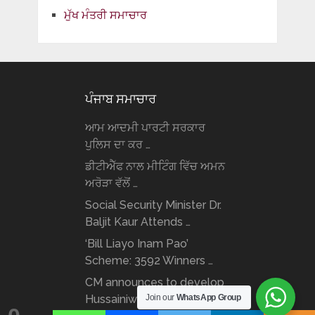
ਮੁੱਖ ਮੰਤਰੀ ਸਮਾਚਾਰ
ਪੰਜਾਬ ਸਮਾਚਾਰ
ਆਮ ਆਦਮੀ ਪਾਰਟੀ ਸਰਕਾਰ
ਪੁਲਿਸ ਦਾ ਕਰ …
ਡੀਟੀਐੱਫ ਨਾਲ ਮੀਟਿੰਗ ਵਿੱਚ ਅਮਨ
ਅਰੋੜਾ ਵੱਲੋਂ …
Social Security Minister Dr.
Baljit Kaur Attends …
‘Bill Liayo Inam Pao’
Scheme: 3592 Winners …
CM announces to develop
Join our
WhatsApp Group
Hussainiwala border as …