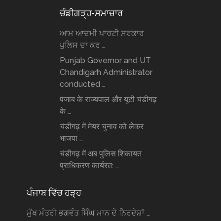
ਚੰਡੀਗੜ੍ਹ-ਸਮਾਚਾਰ
ਆਮ ਆਦਮੀ ਪਾਰਟੀ ਸਰਕਾਰ
ਪੁਲਿਸ ਦਾ ਕਰ …
Punjab Governor and UT
Chandigarh Administrator
conducted …
पंजाब के राज्यपाल और यूटी चंडीगढ़
के …
चंडीगढ़ में मेयर चुनाव को लेकर
भाजपा …
चंडीगढ़ में अब पुलिस शिकायत
प्राधिकरण कार्यरत: …
ਪੰਜਾਬ ਵਿੱਚ ਹੜ੍ਹ
ਮੁੱਖ ਮੰਤਰੀ ਭਗਵੰਤ ਸਿੰਘ ਮਾਨ ਦੇ ਨਿਰਦੇਸ਼ਾਂ …