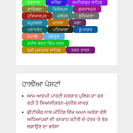
ਬਰਨਾਲਾ
ਬਠਿੰਡਾ
ਫਤਹਿਗੜ੍ਹ ਸਾਹਿਬ
ਫਾਜ਼ਿਲਕਾ
ਫਿਰੋਜ਼ਪੁਰ
ਗੁਰਦਾਸਪੁਰ
ਹੁਸ਼ਿਆਰਪੁਰ
ਜਲੰਧਰ
ਲੁਧਿਆਣਾ
ਕਪੂਰਥਲਾ
ਮਾਨਸਾ
ਮੋਗਾ
ਪਠਾਨਕੋਟ
ਪਟਿਆਲਾ
ਰੂਪਨਗਰ
ਮੋਹਾਲੀ
ਸੰਗਰੂਰ
ਸ਼ਹੀਦ ਭਗਤ ਸਿੰਘ ਨਗਰ
ਸ਼੍ਰੀ ਮੁਕਤਸਰ ਸਾਹਿਬ
ਤਰਨ ਤਾਰਨ
ਹਾਲੀਆ ਪੋਸਟਾਂ
ਆਮ ਆਦਮੀ ਪਾਰਟੀ ਸਰਕਾਰ ਪੁਲਿਸ ਦਾ ਕਰ
ਰਹੀ ਹੈ ਸਿਆਸੀਕਰਨ-ਸੁਨੀਲ ਜਾਖੜ
ਡੀਟੀਐੱਫ ਨਾਲ ਮੀਟਿੰਗ ਵਿੱਚ ਅਮਨ ਅਰੋੜਾ ਵੱਲੋਂ
ਅਧਿਆਪਕਾਂ ਦੀ ਤਨਖਾਹ ਕਟੌਤੀ ਦੇ ਪੱਤਰ ‘ਤੇ ਰੋਕ
ਲਗਾਉਣ ਦਾ ਭਰੋਸਾ