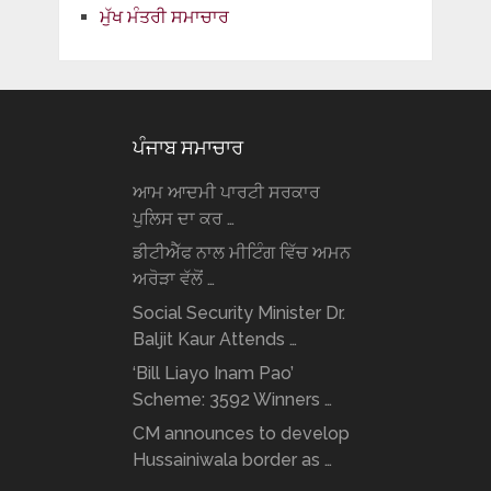
ਮੁੱਖ ਮੰਤਰੀ ਸਮਾਚਾਰ
ਪੰਜਾਬ ਸਮਾਚਾਰ
ਆਮ ਆਦਮੀ ਪਾਰਟੀ ਸਰਕਾਰ
ਪੁਲਿਸ ਦਾ ਕਰ …
ਡੀਟੀਐੱਫ ਨਾਲ ਮੀਟਿੰਗ ਵਿੱਚ ਅਮਨ
ਅਰੋੜਾ ਵੱਲੋਂ …
Social Security Minister Dr.
Baljit Kaur Attends …
‘Bill Liayo Inam Pao’
Scheme: 3592 Winners …
CM announces to develop
Hussainiwala border as …