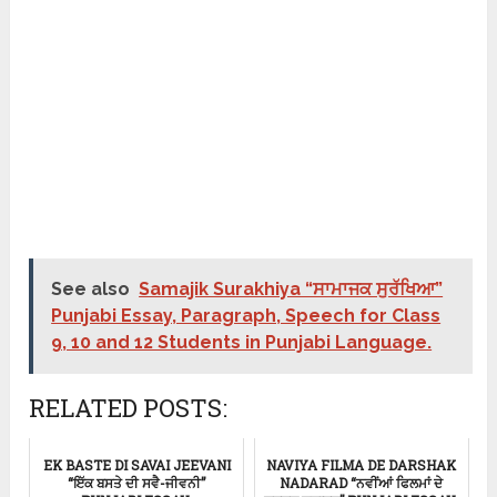
See also
Samajik Surakhiya “ਸਾਮਾਜਕ ਸੁਰੱਖਿਆ”
Punjabi Essay, Paragraph, Speech for Class
9, 10 and 12 Students in Punjabi Language.
RELATED POSTS:
EK BASTE DI SAVAI JEEVANI
NAVIYA FILMA DE DARSHAK
“ਇੱਕ ਬਸਤੇ ਦੀ ਸਵੈ-ਜੀਵਨੀ”
NADARAD “ਨਵੀਂਆਂ ਫਿਲਮਾਂ ਦੇ