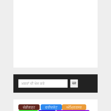
Search
ਖੋਜੋ
ਚੰਡੀਗੜ੍ਹ
ਫਰੀਦਕੋਟ
ਅੰਮ੍ਰਿਤਸਰ