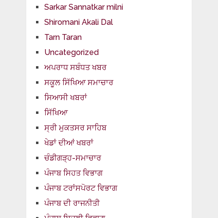
Sarkar Sannatkar milni
Shiromani Akali Dal
Tarn Taran
Uncategorized
ਅਪਰਾਧ ਸਬੰਧਤ ਖਬਰ
ਸਕੂਲ ਸਿੱਖਿਆ ਸਮਾਚਾਰ
ਸਿਆਸੀ ਖਬਰਾਂ
ਸਿੱਖਿਆ
ਸ੍ਰੀ ਮੁਕਤਸਰ ਸਾਹਿਬ
ਖੇਡਾਂ ਦੀਆਂ ਖਬਰਾਂ
ਚੰਡੀਗੜ੍ਹ-ਸਮਾਚਾਰ
ਪੰਜਾਬ ਸਿਹਤ ਵਿਭਾਗ
ਪੰਜਾਬ ਟਰਾਂਸਪੋਰਟ ਵਿਭਾਗ
ਪੰਜਾਬ ਦੀ ਰਾਜਨੀਤੀ