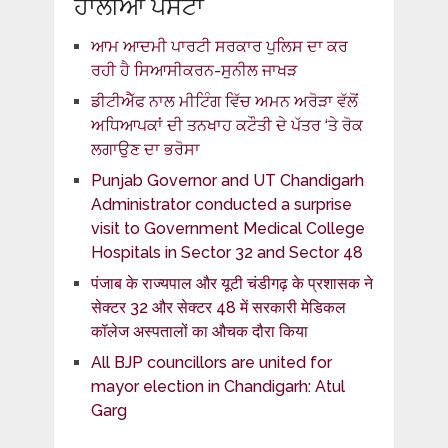
ਹਾਲੀਆ ਪੋਸਟਾਂ
ਆਮ ਆਦਮੀ ਪਾਰਟੀ ਸਰਕਾਰ ਪੁਲਿਸ ਦਾ ਕਰ
ਰਹੀ ਹੈ ਸਿਆਸੀਕਰਨ-ਸੁਨੀਲ ਜਾਖੜ
ਡੀਟੀਐੱਫ ਨਾਲ ਮੀਟਿੰਗ ਵਿੱਚ ਅਮਨ ਅਰੋੜਾ ਵੱਲੋਂ
ਅਧਿਆਪਕਾਂ ਦੀ ਤਨਖਾਹ ਕਟੌਤੀ ਦੇ ਪੱਤਰ ‘ਤੇ ਰੋਕ
ਲਗਾਉਣ ਦਾ ਭਰੋਸਾ
Punjab Governor and UT Chandigarh
Administrator conducted a surprise
visit to Government Medical College
Hospitals in Sector 32 and Sector 48
पंजाब के राज्यपाल और यूटी चंडीगढ़ के प्रशासक ने
सेक्टर 32 और सेक्टर 48 में सरकारी मेडिकल
कॉलेज अस्पतालों का औचक दौरा किया
All BJP councillors are united for
mayor election in Chandigarh: Atul
Garg