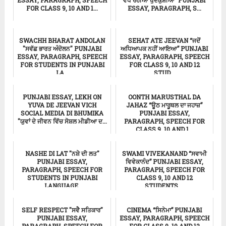
ESSAY, PARAGRAPH, SPEECH
ਵੱਧ ਰਹੀਆਂ ਖੁਦਕੁਸ਼ੀਆਂ” PUNJABI
FOR CLASS 9, 10 AND 1...
ESSAY, PARAGRAPH, S...
ਸਿੱਖਿਆ
ਸਿੱਖਿਆ
SWACHH BHARAT ANDOLAN
SEHAT ATE JEEVAN “ਜਦੋਂ
"ਸਵੱਛ ਭਾਰਤ ਅੰਦੋਲਨ" PUNJABI
ਅਧਿਆਪਕ ਨਹੀਂ ਆਇਆ” PUNJABI
ESSAY, PARAGRAPH, SPEECH
ESSAY, PARAGRAPH, SPEECH
FOR STUDENTS IN PUNJABI
FOR CLASS 9, 10 AND 12
LA...
STUD...
ਸਿੱਖਿਆ
ਸਿੱਖਿਆ
PUNJABI ESSAY, LEKH ON
OONTH MARUSTHAL DA
YUVA DE JEEVAN VICH
JAHAZ “ਊਠ ਮਾਰੂਥਲ ਦਾ ਜਹਾਜ਼”
SOCIAL MEDIA DI BHUMIKA
PUNJABI ESSAY,
"ਯੁਵਾਂ ਦੇ ਜੀਵਨ ਵਿੱਚ ਸੋਸ਼ਲ ਮੀਡੀਆ ਦ...
PARAGRAPH, SPEECH FOR
CLASS 9, 10 AND 1...
ਸਿੱਖਿਆ
ਸਿੱਖਿਆ
NASHE DI LAT "ਨਸ਼ੇ ਦੀ ਲਤ"
SWAMI VIVEKANAND “ਸਵਾਮੀ
PUNJABI ESSAY,
ਵਿਵੇਕਾਨੰਦ” PUNJABI ESSAY,
PARAGRAPH, SPEECH FOR
PARAGRAPH, SPEECH FOR
STUDENTS IN PUNJABI
CLASS 9, 10 AND 12
LANGUAGE.
STUDENTS ...
ਸਿੱਖਿਆ
Punjabi Essay
SELF RESPECT "ਸਵੈ ਸਤਿਕਾਰ"
CINEMA “ਸਿਨੇਮਾ” PUNJABI
PUNJABI ESSAY,
ESSAY, PARAGRAPH, SPEECH