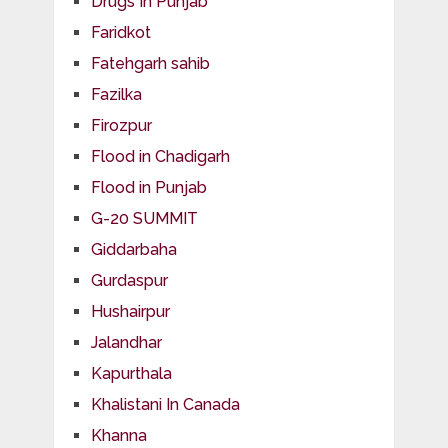
Drugs In Punjab
Faridkot
Fatehgarh sahib
Fazilka
Firozpur
Flood in Chadigarh
Flood in Punjab
G-20 SUMMIT
Giddarbaha
Gurdaspur
Hushairpur
Jalandhar
Kapurthala
Khalistani In Canada
Khanna