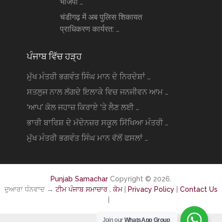
भाजपा …
चंडीगढ़ में अब पुलिस शिकायत
प्राधिकरण कार्यरत: …
ਪੰਜਾਬ ਵਿੱਚ ਹੜ੍ਹ
ਮੁੱਖ ਮੰਤਰੀ ਭਗਵੰਤ ਸਿੰਘ ਮਾਨ ਦੇ ਨਿਰਦੇਸ਼ਾਂ …
ਸਤਲੁਜ ਨਾਲ ਲੱਗਦੇ ਇਲਾਕੇ ਵਿਚ ਜਨਜੀਵਨ ਆਮ …
‘ਆਪ’ ਕੋਲ ਜਹਾਜ਼ ਕਿਰਾਏ ‘ਤੇ ਲੈਣ ਲਈ …
ਭਾਰੀ ਬਾਰਿਸ਼ ਦੇ ਮੱਦੇਨਜ਼ਰ ਸਕੂਲ ਸਿੱਖਿਆ ਮੰਤਰੀ …
ਮੁੱਖ ਮੰਤਰੀ ਭਗਵੰਤ ਸਿੰਘ ਮਾਨ ਵੱਲੋਂ ਫਸਲਾਂ …
Punjab Samachar
Copyright © 2026.
ਦੁਆਰਾ ਧੰਨਵਾਦ →
ਟੀਮ ਪੰਜਾਬ ਸਮਾਚਾਰ . ਕੋਮ
|
Privacy Policy
|
Contact Us
|
Join our
WhatsApp Group