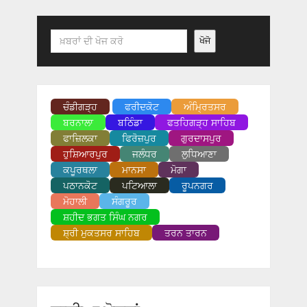
Search
ਖੋਜੋ
ਚੰਡੀਗੜ੍ਹ
ਫਰੀਦਕੋਟ
ਅੰਮ੍ਰਿਤਸਰ
ਬਰਨਾਲਾ
ਬਠਿੰਡਾ
ਫਤਹਿਗੜ੍ਹ ਸਾਹਿਬ
ਫਾਜ਼ਿਲਕਾ
ਫਿਰੋਜ਼ਪੁਰ
ਗੁਰਦਾਸਪੁਰ
ਹੁਸ਼ਿਆਰਪੁਰ
ਜਲੰਧਰ
ਲੁਧਿਆਣਾ
ਕਪੂਰਥਲਾ
ਮਾਨਸਾ
ਮੋਗਾ
ਪਠਾਨਕੋਟ
ਪਟਿਆਲਾ
ਰੂਪਨਗਰ
ਮੋਹਾਲੀ
ਸੰਗਰੂਰ
ਸ਼ਹੀਦ ਭਗਤ ਸਿੰਘ ਨਗਰ
ਸ਼੍ਰੀ ਮੁਕਤਸਰ ਸਾਹਿਬ
ਤਰਨ ਤਾਰਨ