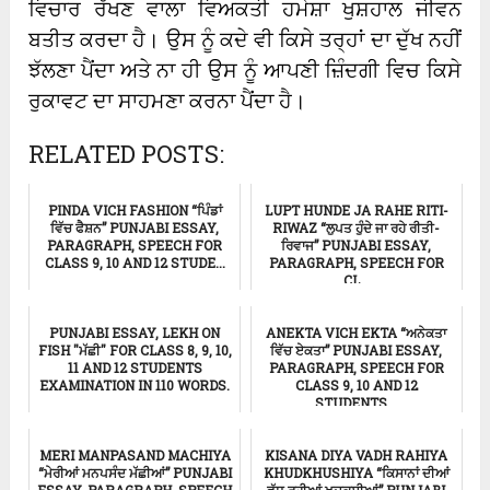
ਵਿਚਾਰ ਰੱਖਣ ਵਾਲਾ ਵਿਅਕਤੀ ਹਮੇਸ਼ਾ ਖੁਸ਼ਹਾਲ ਜੀਵਨ
ਬਤੀਤ ਕਰਦਾ ਹੈ। ਉਸ ਨੂੰ ਕਦੇ ਵੀ ਕਿਸੇ ਤਰ੍ਹਾਂ ਦਾ ਦੁੱਖ ਨਹੀਂ
ਝੱਲਣਾ ਪੈਂਦਾ ਅਤੇ ਨਾ ਹੀ ਉਸ ਨੂੰ ਆਪਣੀ ਜ਼ਿੰਦਗੀ ਵਿਚ ਕਿਸੇ
ਰੁਕਾਵਟ ਦਾ ਸਾਹਮਣਾ ਕਰਨਾ ਪੈਂਦਾ ਹੈ।
RELATED POSTS:
PINDA VICH FASHION “ਪਿੰਡਾਂ
LUPT HUNDE JA RAHE RITI-
ਵਿੱਚ ਫੈਸ਼ਨ” PUNJABI ESSAY,
RIWAZ “ਲੁਪਤ ਹੁੰਦੇ ਜਾ ਰਹੇ ਰੀਤੀ-
PARAGRAPH, SPEECH FOR
ਰਿਵਾਜ” PUNJABI ESSAY,
CLASS 9, 10 AND 12 STUDE...
PARAGRAPH, SPEECH FOR
CL...
Punjabi Essay
ਸਿੱਖਿਆ
PUNJABI ESSAY, LEKH ON
ANEKTA VICH EKTA “ਅਨੇਕਤਾ
FISH "ਮੱਛੀ" FOR CLASS 8, 9, 10,
ਵਿੱਚ ਏਕਤਾ” PUNJABI ESSAY,
11 AND 12 STUDENTS
PARAGRAPH, SPEECH FOR
EXAMINATION IN 110 WORDS.
CLASS 9, 10 AND 12
STUDENTS...
ਸਿੱਖਿਆ
Punjabi Essay
MERI MANPASAND MACHIYA
KISANA DIYA VADH RAHIYA
“ਮੇਰੀਆਂ ਮਨਪਸੰਦ ਮੱਛੀਆਂ” PUNJABI
KHUDKHUSHIYA “ਕਿਸਾਨਾਂ ਦੀਆਂ