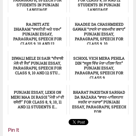
PARAGRAPH, SPEECH FOR
FOR CLASS 9, 10 AND 12
STUDENTS IN PUNJABI
STUDENTS IN PUNJABI
LANGUAGE.
LANGUAGE...
ਸਿੱਖਿਆ
ਸਿੱਖਿਆ
RAJNITI ATE
HAADSE DA CHASHMDEED
DHARAM “ਰਾਜਨੀਤੀ ਅਤੇ ਧਰਮ”
GAWAH “ਹਾਦਸੇ ਦਾ ਚਸ਼ਮਦੀਦ ਗਵਾਹ”
PUNJABI ESSAY,
PUNJABI ESSAY,
PARAGRAPH, SPEECH FOR
PARAGRAPH, SPEECH FOR
CLASS 9, 10 AND 12
CLASS 9, 10 ...
STUDENT...
ਸਿੱਖਿਆ
DIWALI MELE DI SAIR “ਦੀਵਾਲੀ
SCHOOL VICH MERA PEHILA
Punjabi Essay
ਮੇਲੇ ਦੀ ਸੈਰ” PUNJABI ESSAY,
DIN “ਸਕੂਲ ਵਿੱਚ ਮੇਰਾ ਪਹਿਲਾ ਦਿਨ”
PARAGRAPH, SPEECH FOR
PUNJABI ESSAY,
CLASS 9, 10 AND 12 STU...
PARAGRAPH, SPEECH FOR
CLASS 9,...
ਸਿੱਖਿਆ
ਸਿੱਖਿਆ
PUNJABI ESSAY, LEKH ON
BHARAT PAKISTAN SARHAD
MERI MAA DI RASOI "ਮੇਰੀ ਮਾਂ ਦੀ
DA NAZARA “ਭਾਰਤ-ਪਾਕਿਸਤਾਨ
ਰਸੋਈ" FOR CLASS 8, 9, 10, 11
ਸਰਹੱਦ ਦਾ ਨਜ਼ਾਰਾ” PUNJABI
AND 12 STUDENTS E...
ESSAY, PARAGRAPH, SPEECH
FOR...
ਸਿੱਖਿਆ
Punjabi Essay
Pin It