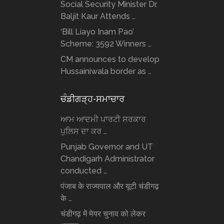
Social Security Minister Dr.
Baljit Kaur Attends …
‘Bill Liayo Inam Pao’
Scheme: 3592 Winners …
CM announces to develop
Hussainiwala border as …
ਚੰਡੀਗੜ੍ਹ-ਸਮਾਚਾਰ
ਆਮ ਆਦਮੀ ਪਾਰਟੀ ਸਰਕਾਰ
ਪੁਲਿਸ ਦਾ ਕਰ …
Punjab Governor and UT
Chandigarh Administrator
conducted …
पंजाब के राज्यपाल और यूटी चंडीगढ़
के …
चंडीगढ़ में मेयर चुनाव को लेकर