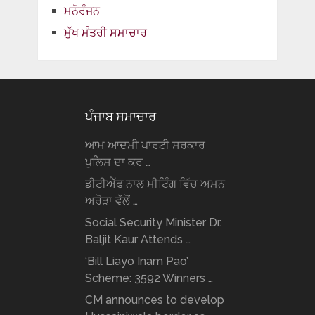
ਮਨੋਰੰਜਨ
ਮੁੱਖ ਮੰਤਰੀ ਸਮਾਚਾਰ
ਪੰਜਾਬ ਸਮਾਚਾਰ
ਆਮ ਆਦਮੀ ਪਾਰਟੀ ਸਰਕਾਰ
ਪੁਲਿਸ ਦਾ ਕਰ …
ਡੀਟੀਐੱਫ ਨਾਲ ਮੀਟਿੰਗ ਵਿੱਚ ਅਮਨ
ਅਰੋੜਾ ਵੱਲੋਂ …
Social Security Minister Dr.
Baljit Kaur Attends …
‘Bill Liayo Inam Pao’
Scheme: 3592 Winners …
CM announces to develop