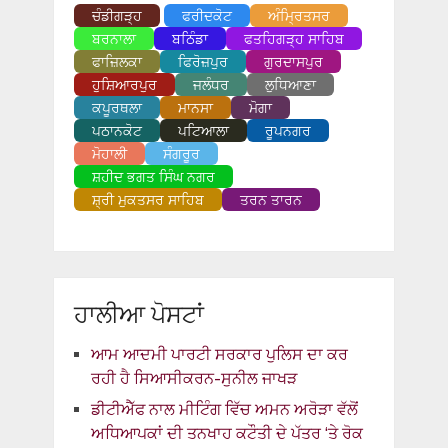
ਚੰਡੀਗੜ੍ਹ
ਫਰੀਦਕੋਟ
ਅੰਮ੍ਰਿਤਸਰ
ਬਰਨਾਲਾ
ਬਠਿੰਡਾ
ਫਤਹਿਗੜ੍ਹ ਸਾਹਿਬ
ਫਾਜ਼ਿਲਕਾ
ਫਿਰੋਜ਼ਪੁਰ
ਗੁਰਦਾਸਪੁਰ
ਹੁਸ਼ਿਆਰਪੁਰ
ਜਲੰਧਰ
ਲੁਧਿਆਣਾ
ਕਪੂਰਥਲਾ
ਮਾਨਸਾ
ਮੋਗਾ
ਪਠਾਨਕੋਟ
ਪਟਿਆਲਾ
ਰੂਪਨਗਰ
ਮੋਹਾਲੀ
ਸੰਗਰੂਰ
ਸ਼ਹੀਦ ਭਗਤ ਸਿੰਘ ਨਗਰ
ਸ਼੍ਰੀ ਮੁਕਤਸਰ ਸਾਹਿਬ
ਤਰਨ ਤਾਰਨ
ਹਾਲੀਆ ਪੋਸਟਾਂ
ਆਮ ਆਦਮੀ ਪਾਰਟੀ ਸਰਕਾਰ ਪੁਲਿਸ ਦਾ ਕਰ
ਰਹੀ ਹੈ ਸਿਆਸੀਕਰਨ-ਸੁਨੀਲ ਜਾਖੜ
ਡੀਟੀਐੱਫ ਨਾਲ ਮੀਟਿੰਗ ਵਿੱਚ ਅਮਨ ਅਰੋੜਾ ਵੱਲੋਂ
ਅਧਿਆਪਕਾਂ ਦੀ ਤਨਖਾਹ ਕਟੌਤੀ ਦੇ ਪੱਤਰ ‘ਤੇ ਰੋਕ