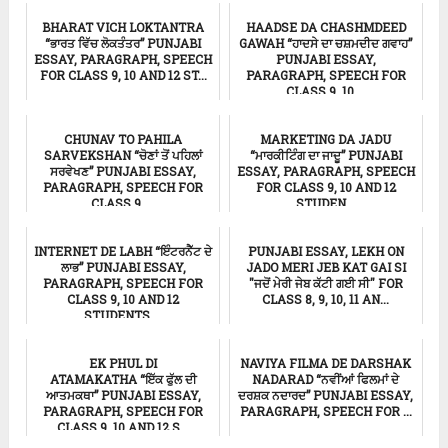
ਸਿੱਖਿਆ
ਸਿੱਖਿਆ
BHARAT VICH LOKTANTRA
HAADSE DA CHASHMDEED
“ਭਾਰਤ ਵਿੱਚ ਲੋਕਤੰਤਰ” PUNJABI
GAWAH “ਹਾਦਸੇ ਦਾ ਚਸ਼ਮਦੀਦ ਗਵਾਹ”
ESSAY, PARAGRAPH, SPEECH
PUNJABI ESSAY,
FOR CLASS 9, 10 AND 12 ST...
PARAGRAPH, SPEECH FOR
CLASS 9, 10 ...
Punjabi Essay
ਸਿੱਖਿਆ
CHUNAV TO PAHILA
MARKETING DA JADU
SARVEKSHAN “ਚੋਣਾਂ ਤੋਂ ਪਹਿਲਾਂ
“ਮਾਰਕੀਟਿੰਗ ਦਾ ਜਾਦੂ” PUNJABI
ਸਰਵੇਖਣ” PUNJABI ESSAY,
ESSAY, PARAGRAPH, SPEECH
PARAGRAPH, SPEECH FOR
FOR CLASS 9, 10 AND 12
CLASS 9, ...
STUDEN...
ਸਿੱਖਿਆ
ਸਿੱਖਿਆ
INTERNET DE LABH “ਇੰਟਰਨੈੱਟ ਦੇ
PUNJABI ESSAY, LEKH ON
ਲਾਭ” PUNJABI ESSAY,
JADO MERI JEB KAT GAI SI
PARAGRAPH, SPEECH FOR
"ਜਦੋਂ ਮੇਰੀ ਜੇਬ ਕੱਟੀ ਗਈ ਸੀ" FOR
CLASS 9, 10 AND 12
CLASS 8, 9, 10, 11 AN...
STUDENTS ...
ਸਿੱਖਿਆ
ਸਿੱਖਿਆ
EK PHUL DI
NAVIYA FILMA DE DARSHAK
ATAMAKATHA “ਇੱਕ ਫੁੱਲ ਦੀ
NADARAD “ਨਵੀਂਆਂ ਫਿਲਮਾਂ ਦੇ
ਆਤਮਕਥਾ” PUNJABI ESSAY,
ਦਰਸ਼ਕ ਨਦਾਰਦ” PUNJABI ESSAY,
PARAGRAPH, SPEECH FOR
PARAGRAPH, SPEECH FOR ...
CLASS 9, 10 AND 12 S...
ਸਿੱਖਿਆ