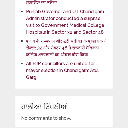
ਲਗਾਉਣ ਦਾ ਭਰੋਸਾ
Punjab Governor and UT Chandigarh
Administrator conducted a surprise
visit to Government Medical College
Hospitals in Sector 32 and Sector 48
पंजाब के राज्यपाल और यूटी चंडीगढ़ के प्रशासक ने
सेक्टर 32 और सेक्टर 48 में सरकारी मेडिकल
कॉलेज अस्पतालों का औचक दौरा किया
All BJP councillors are united for
mayor election in Chandigarh: Atul
Garg
ਹਾਲੀਆ ਟਿੱਪਣੀਆਂ
No comments to show.