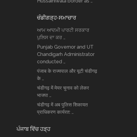
Hussainiwala border as …
ਚੰਡੀਗੜ੍ਹ-ਸਮਾਚਾਰ
ਆਮ ਆਦਮੀ ਪਾਰਟੀ ਸਰਕਾਰ
ਪੁਲਿਸ ਦਾ ਕਰ …
Punjab Governor and UT
Chandigarh Administrator
conducted …
पंजाब के राज्यपाल और यूटी चंडीगढ़
के …
चंडीगढ़ में मेयर चुनाव को लेकर
भाजपा …
चंडीगढ़ में अब पुलिस शिकायत
प्राधिकरण कार्यरत: …
ਪੰਜਾਬ ਵਿੱਚ ਹੜ੍ਹ