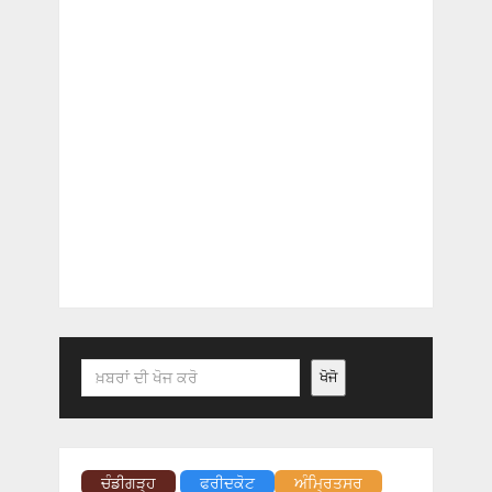
Search
ਖੋਜੋ
ਚੰਡੀਗੜ੍ਹ
ਫਰੀਦਕੋਟ
ਅੰਮ੍ਰਿਤਸਰ