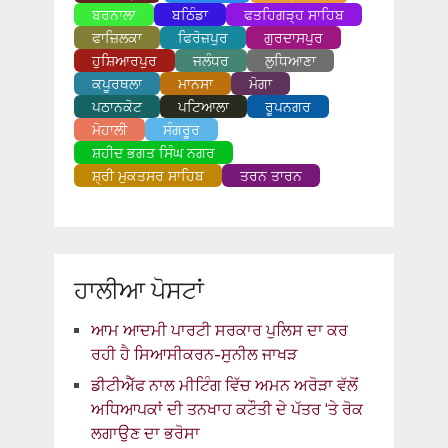
ਬਰਨਾਲਾ
ਬਠਿੰਡਾ
ਫਤਹਿਗੜ੍ਹ ਸਾਹਿਬ
ਫਾਜ਼ਿਲਕਾ
ਫਿਰੋਜ਼ਪੁਰ
ਗੁਰਦਾਸਪੁਰ
ਹੁਸ਼ਿਆਰਪੁਰ
ਜਲੰਧਰ
ਲੁਧਿਆਣਾ
ਕਪੂਰਥਲਾ
ਮਾਨਸਾ
ਮੋਗਾ
ਪਠਾਨਕੋਟ
ਪਟਿਆਲਾ
ਰੂਪਨਗਰ
ਮੋਹਾਲੀ
ਸੰਗਰੂਰ
ਸ਼ਹੀਦ ਭਗਤ ਸਿੰਘ ਨਗਰ
ਸ਼੍ਰੀ ਮੁਕਤਸਰ ਸਾਹਿਬ
ਤਰਨ ਤਾਰਨ
ਹਾਲੀਆ ਪੋਸਟਾਂ
ਆਮ ਆਦਮੀ ਪਾਰਟੀ ਸਰਕਾਰ ਪੁਲਿਸ ਦਾ ਕਰ
ਰਹੀ ਹੈ ਸਿਆਸੀਕਰਨ-ਸੁਨੀਲ ਜਾਖੜ
ਡੀਟੀਐੱਫ ਨਾਲ ਮੀਟਿੰਗ ਵਿੱਚ ਅਮਨ ਅਰੋੜਾ ਵੱਲੋਂ
ਅਧਿਆਪਕਾਂ ਦੀ ਤਨਖਾਹ ਕਟੌਤੀ ਦੇ ਪੱਤਰ ‘ਤੇ ਰੋਕ
ਲਗਾਉਣ ਦਾ ਭਰੋਸਾ