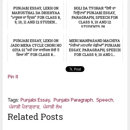
Punjabi Essay
ਅਪਰਾਧ ਸਬੰਧਤ ਖਬਰ
PUNJABI ESSAY, LEKH ON
HOLI DA TYOHAR “ਹੋਲੀ ਦਾ
MARUSTHAL DA DRISHYAA
ਤਿਉਹਾਰ” PUNJABI ESSAY,
"ਮਾਰੂਥਲ ਦਾ ਦ੍ਰਿਸ਼" FOR CLASS 8,
PARAGRAPH, SPEECH FOR
9, 10, 11 AND 12 STUDEN...
CLASS 9, 10 AND 12
STUDENTS IN ...
ਸਿੱਖਿਆ
ਸਿੱਖਿਆ
PUNJABI ESSAY, LEKH ON
MERI MANPASAND MACHIYA
JADO MERA CYCLE CHORI HO
“ਮੇਰੀਆਂ ਮਨਪਸੰਦ ਮੱਛੀਆਂ” PUNJABI
GIYA SI "ਜਦੋਂ ਮੇਰਾ ਸਾਈਕਲ ਚੋਰੀ ਹੋ
ESSAY, PARAGRAPH, SPEECH
ਗਿਆ ਸੀ" FOR CLASS 8...
FOR CLASS 9, 10 AND 1...
ਸਿੱਖਿਆ
ਸਿੱਖਿਆ
Pin It
Tags:
Punjabi Essay
,
Punjabi Paragraph
,
Speech
,
ਪੰਜਾਬੀ ਪੈਰਾਗ੍ਰਾਫ
,
ਪੰਜਾਬੀ ਲੇਖ
Related Posts