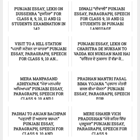
ਸਿੱਖਿਆ
ਸਿੱਖਿਆ
PUNJABI ESSAY, LEKH ON
DIWALI “ਦੀਵਾਲੀ” PUNJABI
DUSSEHRA "ਦੁਸਹਿਰਾ" FOR
ESSAY, PARAGRAPH, SPEECH
CLASS 8, 9, 10, 11 AND 12
FOR CLASS 9, 10 AND 12
STUDENTS EXAMINATION IN
STUDENTS IN PUNJABI
142 ...
LANGUAGE...
Punjabi Essay
ਸਿੱਖਿਆ
VISIT TO A HILL STATION
PUNJABI ESSAY, LEKH ON
“ਪਹਾੜੀ ਸਟੇਸ਼ਨ ਦਾ ਯਾਤਰਾ” PUNJABI
CHARITRA DE NUKSAN TO
ESSAY, PARAGRAPH, SPEECH
VADDA KOI NUKSAN NAHI HAI
FOR CLASS 9, 10 AN...
"ਚਰਿੱਤਰ ਦੇ ਨੁਕਸਾਨ ਤੋਂ ਵੱਡਾ ਕੋ...
Punjabi Essay
ਸਿੱਖਿਆ
MERA MANPASAND
PRADHAN MANTRI FASAL
ADHIYAPAK “ਮੇਰਾ ਮਨਪਸੰਦ
BIMA YOJANA "ਪ੍ਰਧਾਨ ਮੰਤਰੀ
ਅਧਿਆਪਕ” PUNJABI ESSAY,
ਫਸਲ ਬੀਮਾ ਯੋਜਨਾ" PUNJABI
PARAGRAPH, SPEECH FOR
ESSAY, PARAGRAPH, SPEECH
CLASS 9, 10 AND 1...
FOR ...
ਸਿੱਖਿਆ
ਸਿੱਖਿਆ
PADHAI TO ANJAN BACHPAN
MERE SHAHIR VICH
“ਪੜ੍ਹਾਈ ਤੋਂ ਅਣਜਾਣ ਬਚਪਨ”
PRADUSHAN “ਮੇਰੇ ਸ਼ਹਿਰ ਵਿੱਚ
PUNJABI ESSAY,
ਪ੍ਰਦੂਸ਼ਣ” PUNJABI ESSAY,
PARAGRAPH, SPEECH FOR
PARAGRAPH, SPEECH FOR
CLASS 9, 10 AND...
CLASS 9, ...