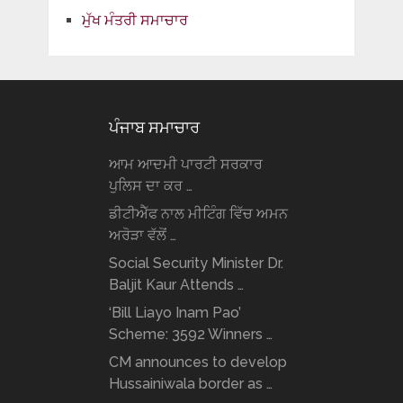
ਮੁੱਖ ਮੰਤਰੀ ਸਮਾਚਾਰ
ਪੰਜਾਬ ਸਮਾਚਾਰ
ਆਮ ਆਦਮੀ ਪਾਰਟੀ ਸਰਕਾਰ
ਪੁਲਿਸ ਦਾ ਕਰ …
ਡੀਟੀਐੱਫ ਨਾਲ ਮੀਟਿੰਗ ਵਿੱਚ ਅਮਨ
ਅਰੋੜਾ ਵੱਲੋਂ …
Social Security Minister Dr.
Baljit Kaur Attends …
‘Bill Liayo Inam Pao’
Scheme: 3592 Winners …
CM announces to develop
Hussainiwala border as …