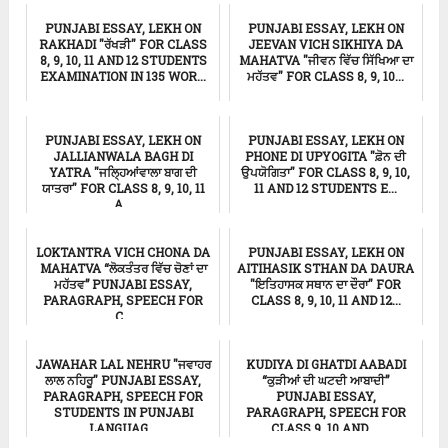
PUNJABI ESSAY, LEKH ON
PUNJABI ESSAY, LEKH ON
RAKHADI "ਰੱਖੜੀ" FOR CLASS
JEEVAN VICH SIKHIYA DA
8, 9, 10, 11 AND 12 STUDENTS
MAHATVA "ਜੀਵਨ ਵਿੱਚ ਸਿੱਖਿਆ ਦਾ
EXAMINATION IN 135 WOR...
ਮਹੱਤਵ" FOR CLASS 8, 9, 10...
ਸਿੱਖਿਆ
ਸਿੱਖਿਆ
PUNJABI ESSAY, LEKH ON
PUNJABI ESSAY, LEKH ON
JALLIANWALA BAGH DI
PHONE DI UPYOGITA "ਫ਼ੋਨ ਦੀ
YATRA "ਜਲ੍ਹਿਆਂਵਾਲਾ ਬਾਗ ਦੀ
ਉਪਯੋਗਿਤਾ" FOR CLASS 8, 9, 10,
ਯਾਤਰਾ" FOR CLASS 8, 9, 10, 11
11 AND 12 STUDENTS E...
A...
ਸਿੱਖਿਆ
ਸਿੱਖਿਆ
LOKTANTRA VICH CHONA DA
PUNJABI ESSAY, LEKH ON
MAHATVA “ਲੋਕਤੰਤਰ ਵਿੱਚ ਚੋਣਾਂ ਦਾ
AITIHASIK STHAN DA DAURA
ਮਹੱਤਵ” PUNJABI ESSAY,
"ਇਤਿਹਾਸਕ ਸਥਾਨ ਦਾ ਦੌਰਾ" FOR
PARAGRAPH, SPEECH FOR
CLASS 8, 9, 10, 11 AND 12...
C...
ਸਿੱਖਿਆ
ਸਿੱਖਿਆ
JAWAHAR LAL NEHRU "ਜਵਾਹਰ
KUDIYA DI GHATDI AABADI
ਲਾਲ ਨਹਿਰੂ" PUNJABI ESSAY,
“ਕੁੜੀਆਂ ਦੀ ਘਟਦੀ ਆਬਾਦੀ”
PARAGRAPH, SPEECH FOR
PUNJABI ESSAY,
STUDENTS IN PUNJABI
PARAGRAPH, SPEECH FOR
LANGUAG...
CLASS 9, 10 AND ...