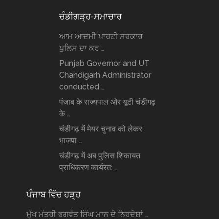
ਚੰਡੀਗੜ੍ਹ-ਸਮਾਚਾਰ
ਆਮ ਆਦਮੀ ਪਾਰਟੀ ਸਰਕਾਰ
ਪੁਲਿਸ ਦਾ ਕਰ …
Punjab Governor and UT
Chandigarh Administrator
conducted …
पंजाब के राज्यपाल और यूटी चंडीगढ़
के …
चंडीगढ़ में मेयर चुनाव को लेकर
भाजपा …
चंडीगढ़ में अब पुलिस शिकायत
प्राधिकरण कार्यरत: …
ਪੰਜਾਬ ਵਿੱਚ ਹੜ੍ਹ
ਮੁੱਖ ਮੰਤਰੀ ਭਗਵੰਤ ਸਿੰਘ ਮਾਨ ਦੇ ਨਿਰਦੇਸ਼ਾਂ …