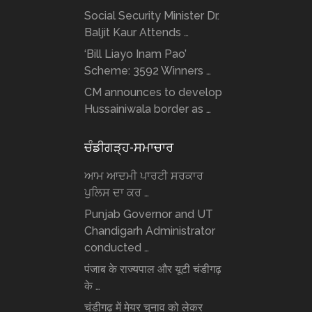
Social Security Minister Dr.
Baljit Kaur Attends …
‘Bill Liayo Inam Pao’
Scheme: 3592 Winners …
CM announces to develop
Hussainiwala border as …
ਚੰਡੀਗੜ੍ਹ-ਸਮਾਚਾਰ
ਆਮ ਆਦਮੀ ਪਾਰਟੀ ਸਰਕਾਰ
ਪੁਲਿਸ ਦਾ ਕਰ …
Punjab Governor and UT
Chandigarh Administrator
conducted …
पंजाब के राज्यपाल और यूटी चंडीगढ़
के …
चंडीगढ़ में मेयर चुनाव को लेकर