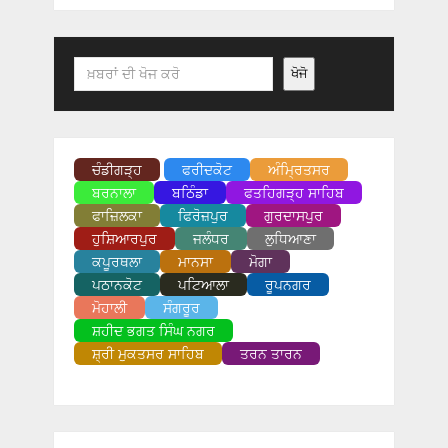
Search
ਖੋਜੋ
ਚੰਡੀਗੜ੍ਹ
ਫਰੀਦਕੋਟ
ਅੰਮ੍ਰਿਤਸਰ
ਬਰਨਾਲਾ
ਬਠਿੰਡਾ
ਫਤਹਿਗੜ੍ਹ ਸਾਹਿਬ
ਫਾਜ਼ਿਲਕਾ
ਫਿਰੋਜ਼ਪੁਰ
ਗੁਰਦਾਸਪੁਰ
ਹੁਸ਼ਿਆਰਪੁਰ
ਜਲੰਧਰ
ਲੁਧਿਆਣਾ
ਕਪੂਰਥਲਾ
ਮਾਨਸਾ
ਮੋਗਾ
ਪਠਾਨਕੋਟ
ਪਟਿਆਲਾ
ਰੂਪਨਗਰ
ਮੋਹਾਲੀ
ਸੰਗਰੂਰ
ਸ਼ਹੀਦ ਭਗਤ ਸਿੰਘ ਨਗਰ
ਸ਼੍ਰੀ ਮੁਕਤਸਰ ਸਾਹਿਬ
ਤਰਨ ਤਾਰਨ