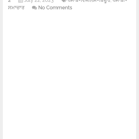
2
July 22, 2023
ਪੰਜਾਬ-ਵਿਜੀਲੈਂਸ-ਬਿਊਰੋ
,
ਪੰਜਾਬੀ-
ਸਮਾਚਾਰ
No Comments