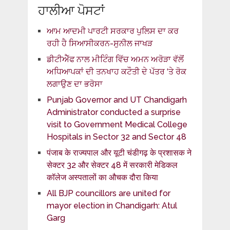
ਹਾਲੀਆ ਪੋਸਟਾਂ
ਆਮ ਆਦਮੀ ਪਾਰਟੀ ਸਰਕਾਰ ਪੁਲਿਸ ਦਾ ਕਰ
ਰਹੀ ਹੈ ਸਿਆਸੀਕਰਨ-ਸੁਨੀਲ ਜਾਖੜ
ਡੀਟੀਐੱਫ ਨਾਲ ਮੀਟਿੰਗ ਵਿੱਚ ਅਮਨ ਅਰੋੜਾ ਵੱਲੋਂ
ਅਧਿਆਪਕਾਂ ਦੀ ਤਨਖਾਹ ਕਟੌਤੀ ਦੇ ਪੱਤਰ ‘ਤੇ ਰੋਕ
ਲਗਾਉਣ ਦਾ ਭਰੋਸਾ
Punjab Governor and UT Chandigarh
Administrator conducted a surprise
visit to Government Medical College
Hospitals in Sector 32 and Sector 48
पंजाब के राज्यपाल और यूटी चंडीगढ़ के प्रशासक ने
सेक्टर 32 और सेक्टर 48 में सरकारी मेडिकल
कॉलेज अस्पतालों का औचक दौरा किया
All BJP councillors are united for
mayor election in Chandigarh: Atul
Garg