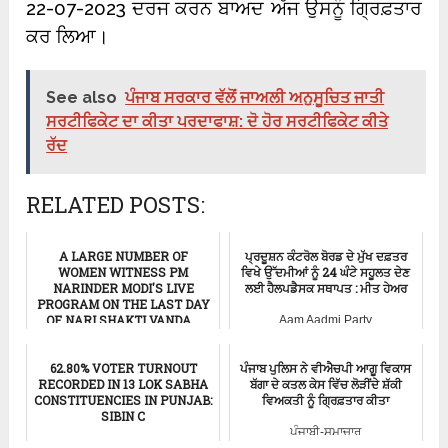
22-07-2023 ਦਰਜ ਕਰਨ ਬਾਅਦ ਅੱਜ ਉਸਨੂੰ ਗ੍ਰਿਫ਼ਤਾਰ
ਕਰ ਲਿਆ।
See also
ਪੰਜਾਬ ਸਰਕਾਰ ਵੱਲੋਂ ਜਾਅਲੀ ਅਨੁਸੂਚਿਤ ਜਾਤੀ
ਸਰਟੀਫਿਕੇਟ ਦਾ ਕੀਤਾ ਪਰਦਾਫਾਸ਼: ਦੋ ਹੋਰ ਸਰਟੀਫਿਕੇਟ ਕੀਤੇ
ਰੱਦ
RELATED POSTS:
A LARGE NUMBER OF
ਪ੍ਰਦੂਸ਼ਨ ਕੰਟਰੋਲ ਬੋਰਡ ਦੇ ਮੁੱਖ ਦਫ਼ਤਰ
WOMEN WITNESS PM
ਵਿਖੇ ਉੱਦਮੀਆਂ ਨੂੰ 24 ਘੰਟੇ ਸਹੂਲਤ ਦੇਣ
NARINDER MODI'S LIVE
ਲਈ ਹੈਲਪਡੈਸਕ ਸਥਾਪਤ : ਮੀਤ ਹੇਅਰ
PROGRAM ON THE LAST DAY
OF NARI SHAKTI VANDA...
Aam Aadmi Party
ਪੰਜਾਬੀ-ਸਮਾਚਾਰ
62.80% VOTER TURNOUT
ਪੰਜਾਬ ਪੁਲਿਸ ਨੇ ਵੀਐਚਪੀ ਆਗੂ ਵਿਕਾਸ
RECORDED IN 13 LOK SABHA
ਬੱਗਾ ਦੇ ਕਤਲ ਕੇਸ ਵਿੱਚ ਲੋੜੀਂਦੇ ਸ਼ੱਕੀ
CONSTITUENCIES IN PUNJAB:
ਵਿਅਕਤੀ ਨੂੰ ਗ੍ਰਿਫ਼ਤਾਰ ਕੀਤਾ
SIBIN C
ਪੰਜਾਬੀ-ਸਮਾਚਾਰ