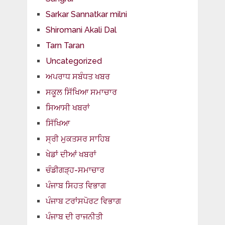
Sarkar Sannatkar milni
Shiromani Akali Dal
Tarn Taran
Uncategorized
ਅਪਰਾਧ ਸਬੰਧਤ ਖਬਰ
ਸਕੂਲ ਸਿੱਖਿਆ ਸਮਾਚਾਰ
ਸਿਆਸੀ ਖਬਰਾਂ
ਸਿੱਖਿਆ
ਸ੍ਰੀ ਮੁਕਤਸਰ ਸਾਹਿਬ
ਖੇਡਾਂ ਦੀਆਂ ਖਬਰਾਂ
ਚੰਡੀਗੜ੍ਹ-ਸਮਾਚਾਰ
ਪੰਜਾਬ ਸਿਹਤ ਵਿਭਾਗ
ਪੰਜਾਬ ਟਰਾਂਸਪੋਰਟ ਵਿਭਾਗ
ਪੰਜਾਬ ਦੀ ਰਾਜਨੀਤੀ