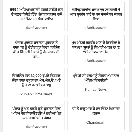
ਪੰਜਾਬੀ-ਸਮਾਚਾਰ
5994 ਅਧਿਆਪਕਾਂ ਦੀ ਭਰਤੀ ਸਬੰਧੀ ਕੇਸ
चंडीगढ़ कांग्रेस अध्यक्ष एच एस लक्की ने
ਦੇ ਜਲਦ ਨਿਬੇੜੇ ਹਿੱਤ ਪੰਜਾਬ ਸਰਕਾਰ ਵਲੋਂ
आज सुप्रीम कोर्ट के उस फैसले का स्वागत
ਹਾਈਕੋਰਟ ਸੀ.ਐਮ. ਦਾਇਰ
किया
ਪੰਜਾਬੀ-ਸਮਾਚਾਰ
ਪੰਜਾਬੀ-ਸਮਾਚਾਰ
ਪੰਜਾਬ ਪ੍ਰਦੇਸ਼ ਕਾਂਗਰਸ ਪ੍ਰਧਾਨ ਨੇ
ਮੁੱਖ ਮੰਤਰੀ ਭਗਵੰਤ ਮਾਨ ਦੇ ਨਿਰਦੇਸ਼ਾਂ ਤੋਂ
ਰਾਜਪਾਲ ਨੂੰ ਚੰਡੀਗੜ੍ਹ ਵਿੱਚ ਪਾਰਕਿੰਗ
ਬਾਅਦ ਪਸ਼ੂਆਂ ਨੂੰ ਬਿਮਾਰੀ-ਮੁਕਤ ਰੱਖਣ
ਫੀਸ ਵਿੱਚ ਕੀਤੇ ਵਾਧੇ ਨੂੰ ਰੱਦ ਕਰਨ ਦੀ
ਲਈ ਟੀਕਾਕਰਣ ਤੇਜ਼
ਕੀ...
ਪੰਜਾਬੀ-ਸਮਾਚਾਰ
Punjab Congress
ਵਿਜੀਲੈਂਸ ਵੱਲੋਂ 20,000 ਰੁਪਏ ਰਿਸ਼ਵਤ
ਪ੍ਰੋ ਬੀ ਸੀ ਵਰਮਾ ਨੂੰ ਸੇਜਲ ਅੱਖਾਂ ਨਾਲ
ਲੈਂਦਾ ਥਾਣਾ ਦਸੂਹਾ ਦਾ ਐਸ.ਐਚ.ਓ. ਅਤੇ
ਅੰਤਿਮ ਵਿਦਾਇਗੀ
ਉਸ ਦਾ ਡਰਾਈਵਰ ਕਾਬੂ
Punjab News
Punjab Crime News
ਪੰਜਾਬ ਨੂੰ ਖੇਡ ਨਕਸ਼ੇ ਉਤੇ ਉਭਾਰਨ ਵਿੱਚ
ਧੀ ਨੇ ਚਾਕੂ ਮਾਰ ਕੇ ਕਰ ਦਿੱਤਾ ਪਿਤਾ ਦਾ
ਅਹਿਮ ਰੋਲ ਨਿਭਾਉਣਗੀਆਂ ਨਵੀਆਂ ਖੇਡ
ਕਤਲ
ਨਰਸਰੀਆਂ: ਮੀਤ ਹੇਅਰ
Chandigarh
ਪੰਜਾਬੀ-ਸਮਾਚਾਰ