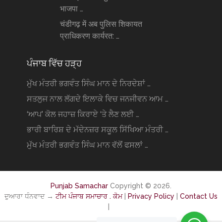
भाजपा …
चंडीगढ़ में अब पुलिस शिकायत
प्राधिकरण कार्यरत: …
ਪੰਜਾਬ ਵਿੱਚ ਹੜ੍ਹ
ਮੁੱਖ ਮੰਤਰੀ ਭਗਵੰਤ ਸਿੰਘ ਮਾਨ ਦੇ ਨਿਰਦੇਸ਼ਾਂ …
ਸਤਲੁਜ ਨਾਲ ਲੱਗਦੇ ਇਲਾਕੇ ਵਿਚ ਜਨਜੀਵਨ ਆਮ …
‘ਆਪ’ ਕੋਲ ਜਹਾਜ਼ ਕਿਰਾਏ ‘ਤੇ ਲੈਣ ਲਈ …
ਭਾਰੀ ਬਾਰਿਸ਼ ਦੇ ਮੱਦੇਨਜ਼ਰ ਸਕੂਲ ਸਿੱਖਿਆ ਮੰਤਰੀ …
ਮੁੱਖ ਮੰਤਰੀ ਭਗਵੰਤ ਸਿੰਘ ਮਾਨ ਵੱਲੋਂ ਫਸਲਾਂ …
Punjab Samachar
Copyright © 2026.
ਦੁਆਰਾ ਧੰਨਵਾਦ →
ਟੀਮ ਪੰਜਾਬ ਸਮਾਚਾਰ . ਕੋਮ
|
Privacy Policy
|
Contact Us
|