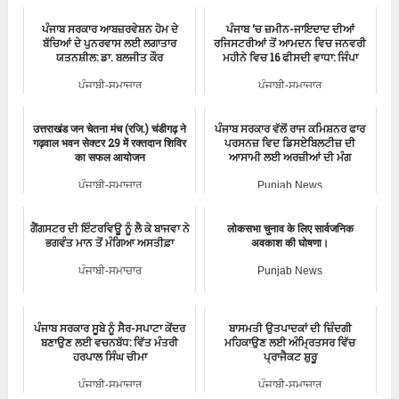
ਪੰਜਾਬ ਸਰਕਾਰ ਆਬਜ਼ਰਵੇਸ਼ਨ ਹੋਮ ਦੇ
ਪੰਜਾਬ ‘ਚ ਜ਼ਮੀਨ-ਜਾਇਦਾਦ ਦੀਆਂ
ਬੱਚਿਆਂ ਦੇ ਪੁਨਰਵਾਸ ਲਈ ਲਗਾਤਾਰ
ਰਜਿਸਟਰੀਆਂ ਤੋਂ ਆਮਦਨ ਵਿਚ ਜਨਵਰੀ
ਯਤਨਸ਼ੀਲ: ਡਾ. ਬਲਜੀਤ ਕੌਰ
ਮਹੀਨੇ ਵਿਚ 16 ਫੀਸਦੀ ਵਾਧਾ: ਜਿੰਪਾ
ਪੰਜਾਬੀ-ਸਮਾਚਾਰ
ਪੰਜਾਬੀ-ਸਮਾਚਾਰ
उत्तराखंड जन चेतना मंच (रजि.) चंडीगढ़ ने
ਪੰਜਾਬ ਸਰਕਾਰ ਵੱਲੋਂ ਰਾਜ ਕਮਿਸ਼ਨਰ ਫਾਰ
गढ़वाल भवन सेक्टर 29 में रक्तदान शिविर
ਪਰਸਨਜ਼ ਵਿਦ ਡਿਸਏਬਿਲਟੀਜ਼ ਦੀ
का सफल आयोजन
ਆਸਾਮੀ ਲਈ ਅਰਜ਼ੀਆਂ ਦੀ ਮੰਗ
ਪੰਜਾਬੀ-ਸਮਾਚਾਰ
Punjab News
ਗੈਂਗਸਟਰ ਦੀ ਇੰਟਰਵਿਊ ਨੂੰ ਲੈ ਕੇ ਬਾਜਵਾ ਨੇ
लोकसभा चुनाव के लिए सार्वजनिक
ਭਗਵੰਤ ਮਾਨ ਤੋਂ ਮੰਗਿਆ ਅਸਤੀਫ਼ਾ
अवकाश की घोषणा।
ਪੰਜਾਬੀ-ਸਮਾਚਾਰ
Punjab News
ਪੰਜਾਬ ਸਰਕਾਰ ਸੂਬੇ ਨੂੰ ਸੈਰ-ਸਪਾਟਾ ਕੇਂਦਰ
ਬਾਸਮਤੀ ਉਤਪਾਦਕਾਂ ਦੀ ਜ਼ਿੰਦਗੀ
ਬਣਾਉਣ ਲਈ ਵਚਨਬੱਧ: ਵਿੱਤ ਮੰਤਰੀ
ਮਹਿਕਾਉਣ ਲਈ ਅੰਮ੍ਰਿਤਸਰ ਵਿੱਚ
ਹਰਪਾਲ ਸਿੰਘ ਚੀਮਾ
ਪ੍ਰਾਜੈਕਟ ਸ਼ੁਰੂ
ਪੰਜਾਬੀ-ਸਮਾਚਾਰ
ਪੰਜਾਬੀ-ਸਮਾਚਾਰ