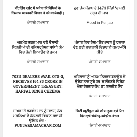
बॉटलिंग प्लांट में अवैध गतिविधियों के
ਹੁਣ ਤੱਕ ਪੰਜਾਬ ਦੇ 1473 ਪਿੰਡਾਂ ‘ਚ ਪਈ
खिलाफ आबकारी विभाग ने की कार्यवाही।
ਹੜ੍ਹ ਦੀ ਮਾਰ
ਪੰਜਾਬੀ-ਸਮਾਚਾਰ
Flood in Punjab
ਅਨਮੋਲ ਗਗਨ ਮਾਨ ਵਲੋਂ ਉਸਾਰੀ
ਪੰਜਾਬ ਵਿੱਚ ਰੇਸ਼ਮ ਉਤਪਾਦਨ ਨੂੰ ਹੁਲਾਰਾ
ਕਿਰਤੀਆਂ ਦੀ ਰਜਿਸਟ੍ਰੇਸ਼ਨ ਸਬੰਧੀ ਕੰਮ
ਦੇਣ ਲਈ ਬਾਗ਼ਬਾਨੀ ਵਿਭਾਗ ਨੇ ਕਮਰ-ਕੱਸੇ
ਵਿਚ ਤੇਜ਼ੀ ਲਿਆਉਣ ਦੇ ਹੁਕਮ
ਕੀਤੇ
ਪੰਜਾਬੀ-ਸਮਾਚਾਰ
ਪੰਜਾਬੀ-ਸਮਾਚਾਰ
70311 DEALERS AVAIL OTS-3,
ਮਹਿਲਾਵਾਂ ਨੂੰ ਆਤਮ ਨਿਰਭਰ ਬਣਾਉਣ ਦੇ
RECEIVES 164.35 CRORE IN
ਉਦੇਸ਼ ਨਾਲ ਸੂਬੇ ਭਰ `ਚ ਲੱਗਣਗੇ ਵਿਸ਼ੇਸ਼
GOVERNMENT TREASURY:
ਮੈਗਾ ਰੋਜ਼ਗਾਰ ਕੈਂਪ: ਡਾ. ਬਲਜੀਤ ਕੌਰ
HARPAL SINGH CHEEMA
ਪੰਜਾਬੀ-ਸਮਾਚਾਰ
Punjab News
ਜਾਖੜ ਦੀ ਭਗਵੰਤ ਮਾਨ ਨੂੰ ਸਲਾਹ, ਲੋਕ
सिटी ब्यूटीफुल को खोया हुआ दर्ज फिर
ਮਸਲਿਆਂ ਦੇ ਹੱਲ ਲਈ ਵਿਧਾਨ ਸਭਾ ਹੀ
दिलाएगी चंडीगढ़ कांग्रेस: बंसल
ਉਚਿਤ ਮੰਚ -
PUNJABSAMACHAR.COM
ਪੰਜਾਬੀ-ਸਮਾਚਾਰ
ਪੰਜਾਬੀ-ਸਮਾਚਾਰ