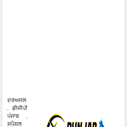
ਦਰਅਸਲ
, ਡੀਜੀਪੀ
ਪੰਜਾਬ ,
ਸਪੈਸ਼ਲ