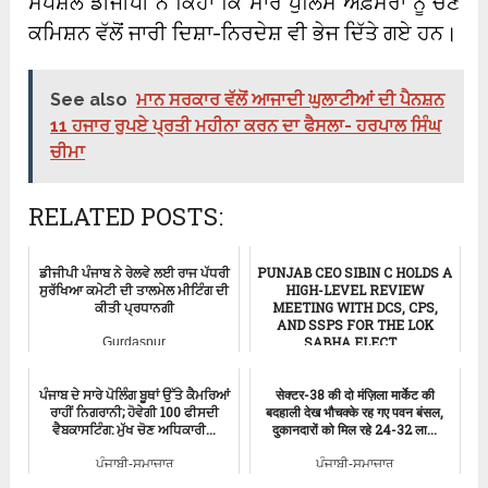
ਸਪੈਸ਼ਲ ਡੀਜੀਪੀ ਨੇ ਕਿਹਾ ਕਿ ਸਾਰੇ ਪੁਲਿਸ ਅਫ਼ਸਰਾਂ ਨੂੰ ਚੋਣ
ਕਮਿਸ਼ਨ ਵੱਲੋਂ ਜਾਰੀ ਦਿਸ਼ਾ-ਨਿਰਦੇਸ਼ ਵੀ ਭੇਜ ਦਿੱਤੇ ਗਏ ਹਨ।
See also
ਮਾਨ ਸਰਕਾਰ ਵੱਲੋਂ ਆਜਾਦੀ ਘੁਲਾਟੀਆਂ ਦੀ ਪੈਨਸ਼ਨ
11 ਹਜਾਰ ਰੁਪਏ ਪ੍ਰਤੀ ਮਹੀਨਾ ਕਰਨ ਦਾ ਫੈਸਲਾ- ਹਰਪਾਲ ਸਿੰਘ
ਚੀਮਾ
RELATED POSTS:
ਡੀਜੀਪੀ ਪੰਜਾਬ ਨੇ ਰੇਲਵੇ ਲਈ ਰਾਜ ਪੱਧਰੀ
PUNJAB CEO SIBIN C HOLDS A
ਸੁਰੱਖਿਆ ਕਮੇਟੀ ਦੀ ਤਾਲਮੇਲ ਮੀਟਿੰਗ ਦੀ
HIGH-LEVEL REVIEW
ਕੀਤੀ ਪ੍ਰਧਾਨਗੀ
MEETING WITH DCS, CPS,
AND SSPS FOR THE LOK
SABHA ELECT...
Gurdaspur
ਪੰਜਾਬੀ-ਸਮਾਚਾਰ
ਪੰਜਾਬ ਦੇ ਸਾਰੇ ਪੋਲਿੰਗ ਬੂਥਾਂ ਉੱਤੇ ਕੈਮਰਿਆਂ
सेक्टर-38 की दो मंज़िला मार्केट की
ਰਾਹੀਂ ਨਿਗਰਾਨੀ; ਹੋਵੇਗੀ 100 ਫੀਸਦੀ
बदहाली देख भौचक्के रह गए पवन बंसल,
ਵੈਬਕਾਸਟਿੰਗ: ਮੁੱਖ ਚੋਣ ਅਧਿਕਾਰੀ...
दुकानदारों को मिल रहे 24-32 ला...
ਪੰਜਾਬੀ-ਸਮਾਚਾਰ
ਪੰਜਾਬੀ-ਸਮਾਚਾਰ