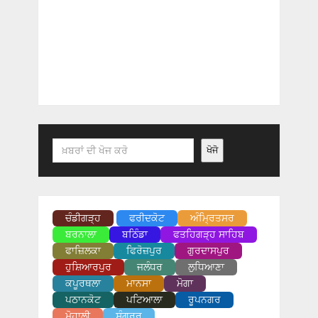
Search
ਖੋਜੋ
ਚੰਡੀਗੜ੍ਹ
ਫਰੀਦਕੋਟ
ਅੰਮ੍ਰਿਤਸਰ
ਬਰਨਾਲਾ
ਬਠਿੰਡਾ
ਫਤਹਿਗੜ੍ਹ ਸਾਹਿਬ
ਫਾਜ਼ਿਲਕਾ
ਫਿਰੋਜ਼ਪੁਰ
ਗੁਰਦਾਸਪੁਰ
ਹੁਸ਼ਿਆਰਪੁਰ
ਜਲੰਧਰ
ਲੁਧਿਆਣਾ
ਕਪੂਰਥਲਾ
ਮਾਨਸਾ
ਮੋਗਾ
ਪਠਾਨਕੋਟ
ਪਟਿਆਲਾ
ਰੂਪਨਗਰ
ਮੋਹਾਲੀ
ਸੰਗਰੂਰ