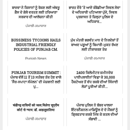
ਬਾਜਵਾ ਨੇ ਕਿਸਾਨਾਂ ਨੂੰ ਰੋਕਣ ਲਈ ਅੱਥਰੂ
ਭਾਰਤ ਦੌਰੇ 'ਤੇ ਆਏ ਕੰਬੋਡੀਆ ਸਿਵਲ ਸੇਵਾ
ਗੈਸ ਦੇ ਗੋਲੇ ਵਰਤਣ ਲਈ ਹਰਿਆਣਾ
ਦੇ ਅਧਿਕਾਰੀ ਪਟਿਆਲਾ ਪੁੱਜੇ, ਸਿਵਲ
ਸਰਕਾਰ ਦੀ ਆਲੋਚਨਾ ਕੀਤੀ
ਪ੍ਰਸ਼ਾਸਨ ਤੇ ਜ਼ਿਲ੍ਹਾ ਪੁਲਿਸ ਦੇ
ਅਧਿਕਾਰ...
ਪੰਜਾਬੀ-ਸਮਾਚਾਰ
ਪੰਜਾਬੀ-ਸਮਾਚਾਰ
BUSSINESS TYCOONS HAILS
ਮੁੱਖ ਮੰਤਰੀ ਭਗਵੰਤ ਮਾਨ ਦੇ ਨਿਰਦੇਸ਼ਾਂ ਤੋਂ
INDUSTRIAL FRIENDLY
ਬਾਅਦ ਪਸ਼ੂਆਂ ਨੂੰ ਬਿਮਾਰੀ-ਮੁਕਤ ਰੱਖਣ
POLICIES OF PUNJAB CM.
ਲਈ ਟੀਕਾਕਰਣ ਤੇਜ਼
Punjab News
ਪੰਜਾਬੀ-ਸਮਾਚਾਰ
PUNJAB TOURISM SUMMIT :
2400 ਕਿਲੋਮੀਟਰ ਜ਼ਮੀਨਦੋਜ਼
ਪੰਜਾਬ ਵੱਲੋਂ 11 ਤੋਂ 13 ਸਤੰਬਰ ਤੱਕ ਹੋਣ ਵਾਲੇ
ਪਾਈਪਲਾਈਨਾਂ ਵਿਛਾ ਕੇ 30,000
'ਸੈਰ-ਸਪਾਟਾ ਸੰਮੇਲਨ' ਦੀ ਮੇਜ਼ਬਾਨੀ ਲਈ
ਹੈਕਟੇਅਰ ਤੋਂ ਵੱਧ ਰਕਬੇ ਦੀਆਂ ਸਿੰਜਾਈ
ਪੁ...
ਲੋੜਾਂ ਪੂਰੀਆਂ ਕੀਤੀ...
ਪੰਜਾਬੀ-ਸਮਾਚਾਰ
ਪੰਜਾਬੀ-ਸਮਾਚਾਰ
चंडीगढ़ वासियों को जल्द मिलेगा सुप्रीम
ਪੰਜਾਬ ਪੁਲਿਸ ਨੇ ਬੱਬਰ ਖਾਲਸਾ
कोर्ट से न्याय: डॉ. आहलूवालिया
ਇੰਟਰਨੈਸ਼ਨਲ ਮਾਡਿਊਲ ਦੇ ਦੋ ਮੈਂਬਰਾਂ ਨੂੰ
ਗ੍ਰਿਫਤਾਰ ਕਰਕੇ ਮਿੱਥ ਕੇ ਕਤਲ ਦੀਆਂ
ਸੰਭਾਵੀ ...
ਪੰਜਾਬੀ-ਸਮਾਚਾਰ
ਪੰਜਾਬੀ-ਸਮਾਚਾਰ