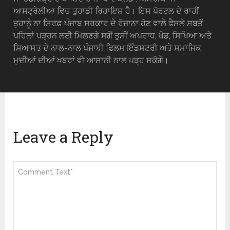
ਆਸਟ੍ਰੇਲੀਆ ਵਿਚ ਤੁਹਾਡੀ ਰਿਹਾਇਸ਼ ਹੈ। ਇਸ ਪੋਰਟਲ ਦੇ ਰਾਹੀਂ
ਤੁਹਾਨੂੰ ਨਾ ਸਿਰਫ਼ ਪੰਜਾਬ ਸਰਕਾਰ ਦੇ ਰੋਜਾਨਾ ਹੋਣ ਵਾਲੇ ਫੈਸਲੇ ਸਬਤੋਂ
ਪਹਿਲਾਂ ਪੜ੍ਹਨ ਲਈ ਮਿਲਣਗੇ ਸਗੋਂ ਤੁਸੀਂ ਅਪਰਾਧ, ਖੇਡ, ਸਿਖਿਆ ਅਤੇ
ਸਿਆਸਤ ਦੇ ਨਾਲ-ਨਾਲ ਪੰਜਾਬੀ ਫਿਲਮ ਇੰਡਸਟਰੀ ਅਤੇ ਸਮਾਜਿਕ
ਮੁਦੀਆਂ ਦੀਆਂ ਖਬਰਾਂ ਵੀ ਆਸਾਨੀ ਨਾਲ ਪੜ੍ਹ ਸਕੋਗੇ।
Leave a Reply