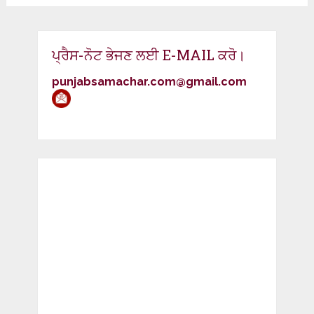
ਪ੍ਰੈਸ-ਨੋਟ ਭੇਜਣ ਲਈ E-MAIL ਕਰੋ।
punjabsamachar.com@gmail.com