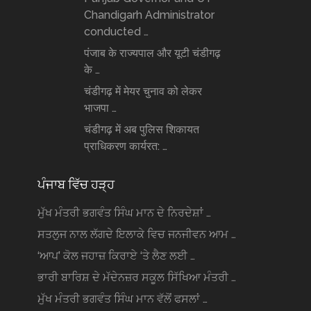
Chandigarh Administrator
conducted …
पंजाब के राज्यपाल और यूटी चंडीगढ़
के …
चंडीगढ़ में मेयर चुनाव को लेकर
भाजपा …
चंडीगढ़ में अब पुलिस शिकायत
प्राधिकरण कार्यरत: …
ਪੰਜਾਬ ਵਿੱਚ ਹੜ੍ਹ
ਮੁੱਖ ਮੰਤਰੀ ਭਗਵੰਤ ਸਿੰਘ ਮਾਨ ਦੇ ਨਿਰਦੇਸ਼ਾਂ …
ਸਤਲੁਜ ਨਾਲ ਲੱਗਦੇ ਇਲਾਕੇ ਵਿਚ ਜਨਜੀਵਨ ਆਮ …
‘ਆਪ’ ਕੋਲ ਜਹਾਜ਼ ਕਿਰਾਏ ‘ਤੇ ਲੈਣ ਲਈ …
ਭਾਰੀ ਬਾਰਿਸ਼ ਦੇ ਮੱਦੇਨਜ਼ਰ ਸਕੂਲ ਸਿੱਖਿਆ ਮੰਤਰੀ …
ਮੁੱਖ ਮੰਤਰੀ ਭਗਵੰਤ ਸਿੰਘ ਮਾਨ ਵੱਲੋਂ ਫਸਲਾਂ …