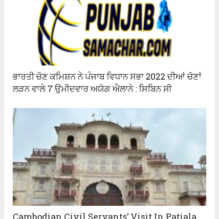
ਭਾਰਤੀ ਚੋਣ ਕਮਿਸ਼ਨ ਨੇ ਪੰਜਾਬ ਵਿਧਾਨ ਸਭਾ 2022 ਦੀਆਂ ਚੋਣਾਂ
ਲੜਨ ਵਾਲੇ 7 ਉਮੀਦਵਾਰ ਅਯੋਗ ਐਲਾਨੇ : ਸਿਬਿਨ ਸੀ
Cambodian Civil Servants’ Visit In Patiala