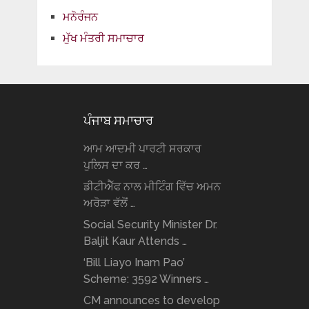
ਮਨੋਰੰਜਨ
ਮੁੱਖ ਮੰਤਰੀ ਸਮਾਚਾਰ
ਪੰਜਾਬ ਸਮਾਚਾਰ
ਆਮ ਆਦਮੀ ਪਾਰਟੀ ਸਰਕਾਰ
ਪੁਲਿਸ ਦਾ ਕਰ …
ਡੀਟੀਐੱਫ ਨਾਲ ਮੀਟਿੰਗ ਵਿੱਚ ਅਮਨ
ਅਰੋੜਾ ਵੱਲੋਂ …
Social Security Minister Dr.
Baljit Kaur Attends …
‘Bill Liayo Inam Pao’
Scheme: 3592 Winners …
CM announces to develop