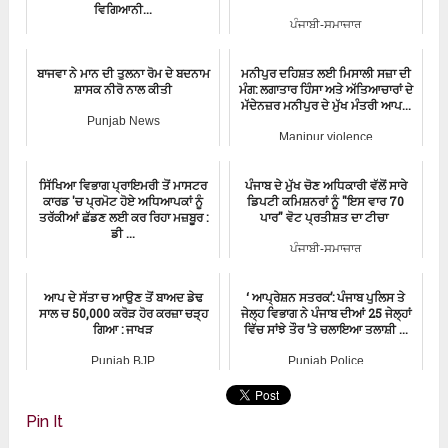
ਵਿਗਿਆਨੀ...
ਪੰਜਾਬੀ-ਸਮਾਚਾਰ
Aam Aadmi Party
ਬਾਜਵਾ ਨੇ ਮਾਨ ਦੀ ਤੁਲਨਾ ਰੋਮ ਦੇ ਬਦਨਾਮ
ਮਨੀਪੁਰ ਦਹਿਸ਼ਤ ਲਈ ਮਿਸਾਲੀ ਸਜ਼ਾ ਦੀ
ਸ਼ਾਸਕ ਨੀਰੋ ਨਾਲ ਕੀਤੀ
ਮੰਗ: ਲਗਾਤਾਰ ਹਿੰਸਾ ਅਤੇ ਅੱਤਿਆਚਾਰਾਂ ਦੇ
ਮੱਦੇਨਜ਼ਰ ਮਨੀਪੁਰ ਦੇ ਮੁੱਖ ਮੰਤਰੀ ਆਪ...
Punjab News
Manipur violence
ਸਿੱਖਿਆ ਵਿਭਾਗ ਪ੍ਰਾਇਮਰੀ ਤੋਂ ਮਾਸਟਰ
ਪੰਜਾਬ ਦੇ ਮੁੱਖ ਚੋਣ ਅਧਿਕਾਰੀ ਵੱਲੋਂ ਸਾਰੇ
ਕਾਰਡ 'ਚ ਪ੍ਰਮੋਟ ਹੋਏ ਅਧਿਆਪਕਾਂ ਨੂੰ
ਡਿਪਟੀ ਕਮਿਸ਼ਨਰਾਂ ਨੂੰ "ਇਸ ਵਾਰ 70
ਤਰੱਕੀਆਂ ਛੱਡਣ ਲਈ ਕਰ ਰਿਹਾ ਮਜ਼ਬੂਰ :
ਪਾਰ" ਵੋਟ ਪ੍ਰਤੀਸ਼ਤ ਦਾ ਟੀਚਾ
ਡੀ ...
ਪੰਜਾਬੀ-ਸਮਾਚਾਰ
ਪੰਜਾਬੀ-ਸਮਾਚਾਰ
ਆਪ ਦੇ ਸੱਤਾ ਚ ਆਉਣ ਤੋਂ ਬਾਅਦ ਡੇਢ
‘ ਆਪ੍ਰੇਸ਼ਨ ਸਤਰਕ’: ਪੰਜਾਬ ਪੁਲਿਸ ਤੇ
ਸਾਲ ਚ 50,000 ਕਰੋੜ ਹੋਰ ਕਰਜ਼ਾ ਚੜ੍ਹ
ਜੇਲ੍ਹ ਵਿਭਾਗ ਨੇ ਪੰਜਾਬ ਦੀਆਂ 25 ਜੇਲ੍ਹਾਂ
ਗਿਆ : ਜਾਖੜ
ਵਿੱਚ ਸਾਂਝੇ ਤੌਰ ’ਤੇ ਚਲਾਇਆ ਤਲਾਸ਼ੀ ...
Punjab BJP
Punjab Police
Pin It