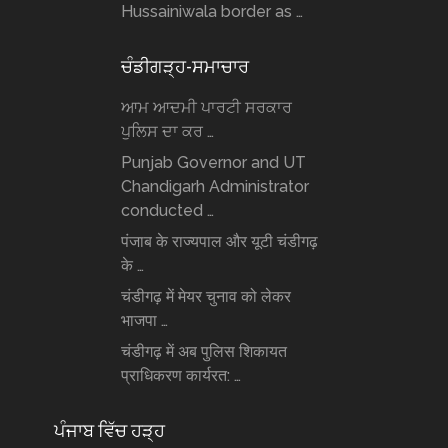
Hussainiwala border as …
ਚੰਡੀਗੜ੍ਹ-ਸਮਾਚਾਰ
ਆਮ ਆਦਮੀ ਪਾਰਟੀ ਸਰਕਾਰ
ਪੁਲਿਸ ਦਾ ਕਰ …
Punjab Governor and UT
Chandigarh Administrator
conducted …
पंजाब के राज्यपाल और यूटी चंडीगढ़
के …
चंडीगढ़ में मेयर चुनाव को लेकर
भाजपा …
चंडीगढ़ में अब पुलिस शिकायत
प्राधिकरण कार्यरत: …
ਪੰਜਾਬ ਵਿੱਚ ਹੜ੍ਹ