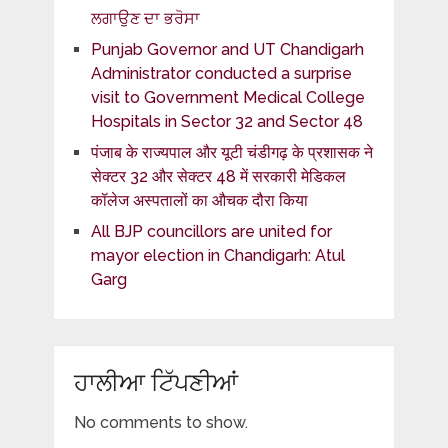
ਲਗਾਉਣ ਦਾ ਭਰੋਸਾ
Punjab Governor and UT Chandigarh
Administrator conducted a surprise
visit to Government Medical College
Hospitals in Sector 32 and Sector 48
पंजाब के राज्यपाल और यूटी चंडीगढ़ के प्रशासक ने
सेक्टर 32 और सेक्टर 48 में सरकारी मेडिकल
कॉलेज अस्पतालों का औचक दौरा किया
All BJP councillors are united for
mayor election in Chandigarh: Atul
Garg
ਹਾਲੀਆ ਟਿੱਪਣੀਆਂ
No comments to show.