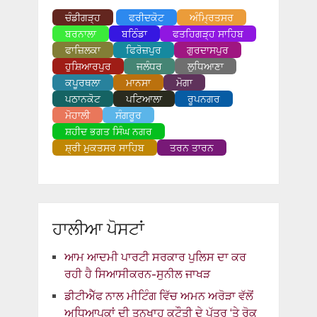
ਚੰਡੀਗੜ੍ਹ
ਫਰੀਦਕੋਟ
ਅੰਮ੍ਰਿਤਸਰ
ਬਰਨਾਲਾ
ਬਠਿੰਡਾ
ਫਤਹਿਗੜ੍ਹ ਸਾਹਿਬ
ਫਾਜ਼ਿਲਕਾ
ਫਿਰੋਜ਼ਪੁਰ
ਗੁਰਦਾਸਪੁਰ
ਹੁਸ਼ਿਆਰਪੁਰ
ਜਲੰਧਰ
ਲੁਧਿਆਣਾ
ਕਪੂਰਥਲਾ
ਮਾਨਸਾ
ਮੋਗਾ
ਪਠਾਨਕੋਟ
ਪਟਿਆਲਾ
ਰੂਪਨਗਰ
ਮੋਹਾਲੀ
ਸੰਗਰੂਰ
ਸ਼ਹੀਦ ਭਗਤ ਸਿੰਘ ਨਗਰ
ਸ਼੍ਰੀ ਮੁਕਤਸਰ ਸਾਹਿਬ
ਤਰਨ ਤਾਰਨ
ਹਾਲੀਆ ਪੋਸਟਾਂ
ਆਮ ਆਦਮੀ ਪਾਰਟੀ ਸਰਕਾਰ ਪੁਲਿਸ ਦਾ ਕਰ
ਰਹੀ ਹੈ ਸਿਆਸੀਕਰਨ-ਸੁਨੀਲ ਜਾਖੜ
ਡੀਟੀਐੱਫ ਨਾਲ ਮੀਟਿੰਗ ਵਿੱਚ ਅਮਨ ਅਰੋੜਾ ਵੱਲੋਂ
ਅਧਿਆਪਕਾਂ ਦੀ ਤਨਖਾਹ ਕਟੌਤੀ ਦੇ ਪੱਤਰ ‘ਤੇ ਰੋਕ