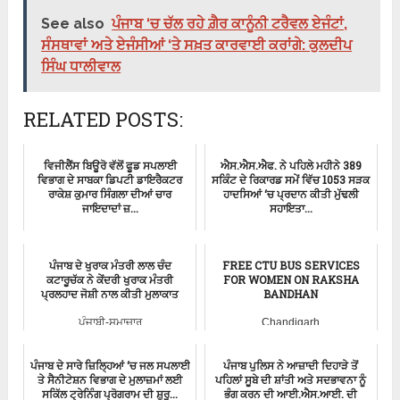
See also
ਪੰਜਾਬ ‘ਚ ਚੱਲ ਰਹੇ ਗ਼ੈਰ ਕਾਨੂੰਨੀ ਟਰੈਵਲ ਏਜੰਟਾਂ,
ਸੰਸਥਾਵਾਂ ਅਤੇ ਏਜੰਸੀਆਂ ‘ਤੇ ਸਖ਼ਤ ਕਾਰਵਾਈ ਕਰਾਂਗੇ: ਕੁਲਦੀਪ
ਸਿੰਘ ਧਾਲੀਵਾਲ
RELATED POSTS:
ਵਿਜੀਲੈਂਸ ਬਿਊਰੋ ਵੱਲੋਂ ਫੂਡ ਸਪਲਾਈ
ਐਸ.ਐਸ.ਐਫ. ਨੇ ਪਹਿਲੇ ਮਹੀਨੇ 389
ਵਿਭਾਗ ਦੇ ਸਾਬਕਾ ਡਿਪਟੀ ਡਾਇਰੈਕਟਰ
ਸਕਿੰਟ ਦੇ ਰਿਕਾਰਡ ਸਮੇਂ ਵਿੱਚ 1053 ਸੜਕ
ਰਾਕੇਸ਼ ਕੁਮਾਰ ਸਿੰਗਲਾ ਦੀਆਂ ਚਾਰ
ਹਾਦਸਿਆਂ ‘ਚ ਪ੍ਰਦਾਨ ਕੀਤੀ ਮੁੱਢਲੀ
ਜਾਇਦਾਦਾਂ ਜ਼...
ਸਹਾਇਤਾ...
Ludhiana
ਪੰਜਾਬੀ-ਸਮਾਚਾਰ
ਪੰਜਾਬ ਦੇ ਖੁਰਾਕ ਮੰਤਰੀ ਲਾਲ ਚੰਦ
FREE CTU BUS SERVICES
ਕਟਾਰੂਚੱਕ ਨੇ ਕੇਂਦਰੀ ਖੁਰਾਕ ਮੰਤਰੀ
FOR WOMEN ON RAKSHA
ਪ੍ਰਲਹਾਦ ਜੋਸ਼ੀ ਨਾਲ ਕੀਤੀ ਮੁਲਾਕਾਤ
BANDHAN
ਪੰਜਾਬੀ-ਸਮਾਚਾਰ
Chandigarh
ਪੰਜਾਬ ਦੇ ਸਾਰੇ ਜ਼ਿਲ੍ਹਿਆਂ ‘ਚ ਜਲ ਸਪਲਾਈ
ਪੰਜਾਬ ਪੁਲਿਸ ਨੇ ਆਜ਼ਾਦੀ ਦਿਹਾੜੇ ਤੋਂ
ਤੇ ਸੈਨੀਟੇਸ਼ਨ ਵਿਭਾਗ ਦੇ ਮੁਲਾਜ਼ਮਾਂ ਲਈ
ਪਹਿਲਾਂ ਸੂਬੇ ਦੀ ਸ਼ਾਂਤੀ ਅਤੇ ਸਦਭਾਵਨਾ ਨੂੰ
ਸਕਿੱਲ ਟ੍ਰੇਨਿੰਗ ਪ੍ਰੋਗਰਾਮ ਦੀ ਸ਼ੁਰੂ...
ਭੰਗ ਕਰਨ ਦੀ ਆਈ.ਐਸ.ਆਈ. ਦੀ