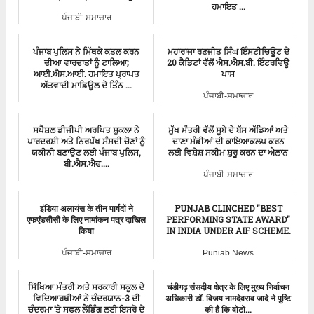
ਹਮਾਇਤ ...
ਪੰਜਾਬੀ-ਸਮਾਚਾਰ
Punjab Police
ਪੰਜਾਬ ਪੁਲਿਸ ਨੇ ਮਿੱਥਕੇ ਕਤਲ ਕਰਨ
ਮਹਾਰਾਜਾ ਰਣਜੀਤ ਸਿੰਘ ਇੰਸਟੀਚਿਊਟ ਦੇ
ਦੀਆ ਵਾਰਦਾਤਾਂ ਨੂੰ ਟਾਲਿਆ;
20 ਕੈਡਿਟਾਂ ਵੱਲੋਂ ਐਸ.ਐਸ.ਬੀ. ਇੰਟਰਵਿਊ
ਆਈ.ਐਸ.ਆਈ. ਹਮਾਇਤ ਪ੍ਰਾਪਤ
ਪਾਸ
ਅੱਤਵਾਦੀ ਮਾਡਿਊਲ ਦੇ ਤਿੰਨ ...
ਪੰਜਾਬੀ-ਸਮਾਚਾਰ
Aam Aadmi Party
ਸਪੈਸ਼ਲ ਡੀਜੀਪੀ ਅਰਪਿਤ ਸ਼ੁਕਲਾ ਨੇ
ਮੁੱਖ ਮੰਤਰੀ ਵੱਲੋਂ ਸੂਬੇ ਦੇ ਬੱਸ ਅੱਡਿਆਂ ਅਤੇ
ਪਾਰਦਰਸ਼ੀ ਅਤੇ ਨਿਰਪੱਖ ਸੰਸਦੀ ਚੋਣਾਂ ਨੂੰ
ਦਾਣਾ ਮੰਡੀਆਂ ਦੀ ਕਾਇਆਕਲਪ ਕਰਨ
ਯਕੀਨੀ ਬਣਾਉਣ ਲਈ ਪੰਜਾਬ ਪੁਲਿਸ,
ਲਈ ਵਿਸ਼ੇਸ਼ ਸਕੀਮ ਸ਼ੁਰੂ ਕਰਨ ਦਾ ਐਲਾਨ
ਬੀ.ਐਸ.ਐਫ....
ਪੰਜਾਬੀ-ਸਮਾਚਾਰ
ਪੰਜਾਬੀ-ਸਮਾਚਾਰ
इंडिया अलायंस के तीन पार्षदों ने
PUNJAB CLINCHED "BEST
एफएंडसीसी के लिए नामांकन पत्र दाखिल
PERFORMING STATE AWARD"
किया
IN INDIA UNDER AIF SCHEME.
ਪੰਜਾਬੀ-ਸਮਾਚਾਰ
Punjab News
ਸਿੱਖਿਆ ਮੰਤਰੀ ਅਤੇ ਸਰਕਾਰੀ ਸਕੂਲ ਦੇ
चंडीगढ़ संसदीय क्षेत्र के लिए मुख्य निर्वाचन
ਵਿਦਿਆਰਥੀਆਂ ਨੇ ਚੰਦਰਯਾਨ-3 ਦੀ
अधिकारी डॉ. विजय नामदेवराव जादे ने पुष्टि
ਚੰਦਰਮਾ ’ਤੇ ਸਫਲ ਲੈਂਡਿੰਗ ਲਈ ਇਸਰੋ ਦੇ
की है कि वोटो...