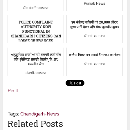
Punjab News
ਮੁੱਖ ਮੰਤਰੀ ਸਮਾਚਾਰ
POLICE COMPLAINT
हम चंडीगढ़ वासियों को 20,000 लीटर
AUTHORITY NOW
मुफ्त पानी देकर रहेंगे: मेयर कुलदीप कुमार
FUNCTIONAL IN
CHANDIGARH: CITIZENS CAN
ਪੰਜਾਬੀ-ਸਮਾਚਾਰ
LODGE GRIEVANCES
ਚੰਡੀਗੜ੍ਹ-ਸਮਾਚਾਰ
ਅਨੁਸੂਚਿਤ ਜਾਤੀਆਂ ਦੀ ਭਲਾਈ ਲਈ ਚੱਲ
कन्हैया मित्तल बन सकते हैं भाजपा का चेहरा
ਰਹੇ ਪ੍ਰੋਜੈਕਟ ਜਲਦੀ ਹੋਣਗੇ ਪੂਰੇ : ਡਾ.
ਬਲਜੀਤ ਕੌਰ
ਪੰਜਾਬੀ-ਸਮਾਚਾਰ
ਪੰਜਾਬੀ-ਸਮਾਚਾਰ
Pin It
Tags:
Chandigarh-News
Related Posts