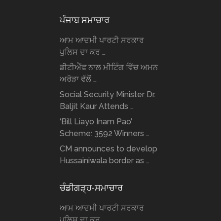
ਪੰਜਾਬ ਸਮਾਚਾਰ
ਆਮ ਆਦਮੀ ਪਾਰਟੀ ਸਰਕਾਰ
ਪੁਲਿਸ ਦਾ ਕਰ …
ਡੀਟੀਐੱਫ ਨਾਲ ਮੀਟਿੰਗ ਵਿੱਚ ਅਮਨ
ਅਰੋੜਾ ਵੱਲੋਂ …
Social Security Minister Dr.
Baljit Kaur Attends …
‘Bill Liayo Inam Pao’
Scheme: 3592 Winners …
CM announces to develop
Hussainiwala border as …
ਚੰਡੀਗੜ੍ਹ-ਸਮਾਚਾਰ
ਆਮ ਆਦਮੀ ਪਾਰਟੀ ਸਰਕਾਰ
ਪੁਲਿਸ ਦਾ ਕਰ …