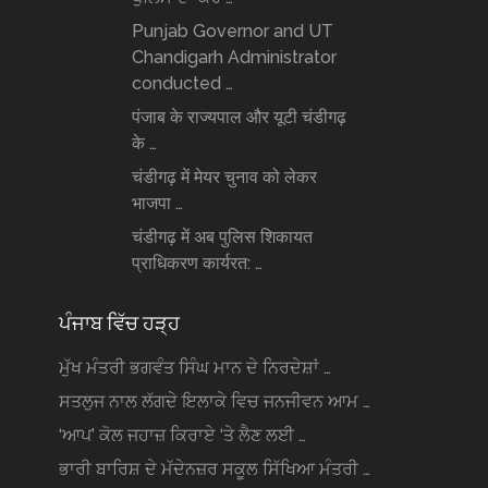
Punjab Governor and UT
Chandigarh Administrator
conducted …
पंजाब के राज्यपाल और यूटी चंडीगढ़
के …
चंडीगढ़ में मेयर चुनाव को लेकर
भाजपा …
चंडीगढ़ में अब पुलिस शिकायत
प्राधिकरण कार्यरत: …
ਪੰਜਾਬ ਵਿੱਚ ਹੜ੍ਹ
ਮੁੱਖ ਮੰਤਰੀ ਭਗਵੰਤ ਸਿੰਘ ਮਾਨ ਦੇ ਨਿਰਦੇਸ਼ਾਂ …
ਸਤਲੁਜ ਨਾਲ ਲੱਗਦੇ ਇਲਾਕੇ ਵਿਚ ਜਨਜੀਵਨ ਆਮ …
‘ਆਪ’ ਕੋਲ ਜਹਾਜ਼ ਕਿਰਾਏ ‘ਤੇ ਲੈਣ ਲਈ …
ਭਾਰੀ ਬਾਰਿਸ਼ ਦੇ ਮੱਦੇਨਜ਼ਰ ਸਕੂਲ ਸਿੱਖਿਆ ਮੰਤਰੀ …