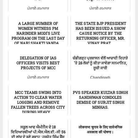
ਪੰਜਾਬੀ-ਸਮਾਚਾਰ
ਪੰਜਾਬੀ-ਸਮਾਚਾਰ
A LARGE NUMBER OF
THE STATE BJP PRESIDENT
WOMEN WITNESS PM
HAS BEEN ISSUED A SHOW
NARINDER MODI'S LIVE
CAUSE NOTICE BY THE
PROGRAM ON THE LAST DAY
RETURNING OFFICER, MR.
OF NARI SHAKTI VANDA...
VINAY PRAT...
ਪੰਜਾਬੀ-ਸਮਾਚਾਰ
ਪੰਜਾਬੀ-ਸਮਾਚਾਰ
DELEGATION OF IAS
ਚੰਡੀਗੜ੍ਹ ਪ੍ਰਸ਼ਾਸਨ ਵੱਲੋਂ ਆਜ਼ਾਦੀ ਦਿਹਾੜੇ
OFFICERS VISITS BEST
'ਤੇ 26 ਲੋਕਾਂ ਨੂੰ ਕੀਤਾ ਜਾਵੇਗਾ ਸਨਮਾਨਿਤ,
PROJECTS OF MCC
ਸੂਚੀ ਜਾਰੀ
ਪੰਜਾਬੀ-ਸਮਾਚਾਰ
Chandigarh
MCC TEAMS SWING INTO
PVS SPEAKER KULTAR SINGH
ACTION TO CLEAR WATER
SANDHWAN CONDOLES
LOGGING AND REMOVE
DEMISE OF SURJIT SINGH
FALLEN TREES ACROSS CITY
MINHAS.
DURING HEAVY ...
Punjab News
ਚੰਡੀਗੜ੍ਹ-ਸਮਾਚਾਰ
ਸਕੂਲ ਆਫ ਐਮੀਨੈਸ ਦੇ 18
लोकसभा चुनाव के लिए सार्वजनिक
ਵਿਦਿਆਰਥੀਆਂ ਪੀ.ਐਸ.ਐਲ.ਵੀ.-ਸੀ 56
अवकाश की घोषणा।
ਦੀ ਲਾਂਚ ਦੇ ਬਣੇ ਗਵਾਹ : ਹਰਜੋਤ ਸਿੰਘ ਬੈਂਸ