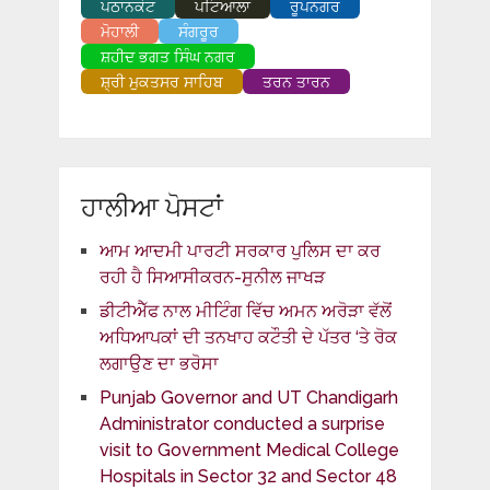
ਪਠਾਨਕੋਟ
ਪਟਿਆਲਾ
ਰੂਪਨਗਰ
ਮੋਹਾਲੀ
ਸੰਗਰੂਰ
ਸ਼ਹੀਦ ਭਗਤ ਸਿੰਘ ਨਗਰ
ਸ਼੍ਰੀ ਮੁਕਤਸਰ ਸਾਹਿਬ
ਤਰਨ ਤਾਰਨ
ਹਾਲੀਆ ਪੋਸਟਾਂ
ਆਮ ਆਦਮੀ ਪਾਰਟੀ ਸਰਕਾਰ ਪੁਲਿਸ ਦਾ ਕਰ
ਰਹੀ ਹੈ ਸਿਆਸੀਕਰਨ-ਸੁਨੀਲ ਜਾਖੜ
ਡੀਟੀਐੱਫ ਨਾਲ ਮੀਟਿੰਗ ਵਿੱਚ ਅਮਨ ਅਰੋੜਾ ਵੱਲੋਂ
ਅਧਿਆਪਕਾਂ ਦੀ ਤਨਖਾਹ ਕਟੌਤੀ ਦੇ ਪੱਤਰ ‘ਤੇ ਰੋਕ
ਲਗਾਉਣ ਦਾ ਭਰੋਸਾ
Punjab Governor and UT Chandigarh
Administrator conducted a surprise
visit to Government Medical College
Hospitals in Sector 32 and Sector 48