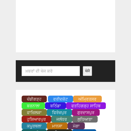
Search
ਖੋਜੋ
ਚੰਡੀਗੜ੍ਹ
ਫਰੀਦਕੋਟ
ਅੰਮ੍ਰਿਤਸਰ
ਬਰਨਾਲਾ
ਬਠਿੰਡਾ
ਫਤਹਿਗੜ੍ਹ ਸਾਹਿਬ
ਫਾਜ਼ਿਲਕਾ
ਫਿਰੋਜ਼ਪੁਰ
ਗੁਰਦਾਸਪੁਰ
ਹੁਸ਼ਿਆਰਪੁਰ
ਜਲੰਧਰ
ਲੁਧਿਆਣਾ
ਕਪੂਰਥਲਾ
ਮਾਨਸਾ
ਮੋਗਾ