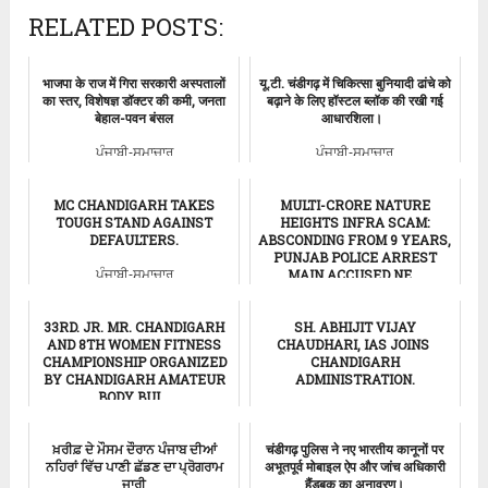
RELATED POSTS:
भाजपा के राज में गिरा सरकारी अस्पतालों
यू.टी. चंडीगढ़ में चिकित्सा बुनियादी ढांचे को
का स्तर, विशेषज्ञ डॉक्टर की कमी, जनता
बढ़ाने के लिए हॉस्टल ब्लॉक की रखी गई
बेहाल-पवन बंसल
आधारशिला।
ਪੰਜਾਬੀ-ਸਮਾਚਾਰ
ਪੰਜਾਬੀ-ਸਮਾਚਾਰ
MC CHANDIGARH TAKES
MULTI-CRORE NATURE
TOUGH STAND AGAINST
HEIGHTS INFRA SCAM:
DEFAULTERS.
ABSCONDING FROM 9 YEARS,
PUNJAB POLICE ARREST
MAIN ACCUSED NE...
ਪੰਜਾਬੀ-ਸਮਾਚਾਰ
ਪੰਜਾਬੀ-ਸਮਾਚਾਰ
33RD. JR. MR. CHANDIGARH
SH. ABHIJIT VIJAY
AND 8TH WOMEN FITNESS
CHAUDHARI, IAS JOINS
CHAMPIONSHIP ORGANIZED
CHANDIGARH
BY CHANDIGARH AMATEUR
ADMINISTRATION.
BODY BUI...
ਪੰਜਾਬੀ-ਸਮਾਚਾਰ
ਪੰਜਾਬੀ-ਸਮਾਚਾਰ
ਖ਼ਰੀਫ਼ ਦੇ ਮੌਸਮ ਦੌਰਾਨ ਪੰਜਾਬ ਦੀਆਂ
चंडीगढ़ पुलिस ने नए भारतीय कानूनों पर
ਨਹਿਰਾਂ ਵਿੱਚ ਪਾਣੀ ਛੱਡਣ ਦਾ ਪ੍ਰੋਗਰਾਮ
अभूतपूर्व मोबाइल ऐप और जांच अधिकारी
ਜਾਰੀ
हैंडबुक का अनावरण।