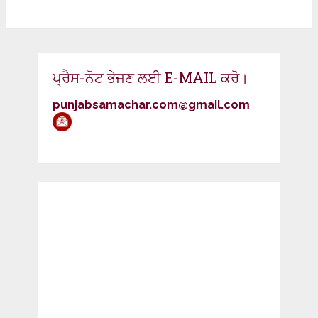
ਪ੍ਰੈਸ-ਨੋਟ ਭੇਜਣ ਲਈ E-MAIL ਕਰੋ।
punjabsamachar.com@gmail.com