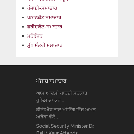
ਪੰਜਾਬੀ-ਸਮਾਚਾਰ
ਪਠਾਨਕੋਟ ਸਮਾਚਾਰ
ਫਰੀਦਕੋਟ-ਸਮਾਚਾਰ
ਮਨੋਰੰਜਨ
ਮੁੱਖ ਮੰਤਰੀ ਸਮਾਚਾਰ
ਪੰਜਾਬ ਸਮਾਚਾਰ
ਆਮ ਆਦਮੀ ਪਾਰਟੀ ਸਰਕਾਰ
ਪੁਲਿਸ ਦਾ ਕਰ …
ਡੀਟੀਐੱਫ ਨਾਲ ਮੀਟਿੰਗ ਵਿੱਚ ਅਮਨ
ਅਰੋੜਾ ਵੱਲੋਂ …
Social Security Minister Dr.
Baljit Kaur Attends …