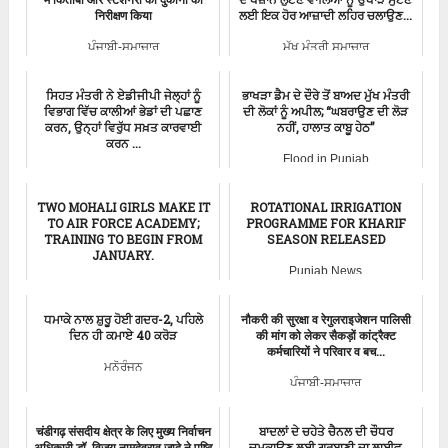
निरीक्षण किया
ਲਈ ਇਕ ਹੋਰ ਆਜ਼ਾਦੀ ਲਹਿਰ ਚਲਾਉਣ...
ਪੰਜਾਬੀ-ਸਮਾਚਾਰ
ਮੁੱਖ ਮੰਤਰੀ ਸਮਾਚਾਰ
ਸਿਹਤ ਮੰਤਰੀ ਨੇ ਏਡੀਜੀਪੀ ਜੇਲ੍ਹਾਂ ਨੂੰ
ਭਾਖੜਾ ਡੈਮ ਦੇ ਦੌਰੇ ਤੋਂ ਬਾਅਦ ਮੁੱਖ ਮੰਤਰੀ
ਵਿਭਾਗ ਵਿੱਚ ਕਾਲੀਆਂ ਭੇਡਾਂ ਦੀ ਪਛਾਣ
ਦੀ ਲੋਕਾਂ ਨੂੰ ਅਪੀਲ; “ਘਬਰਾਉਣ ਦੀ ਲੋੜ
ਕਰਨ, ਉਨ੍ਹਾਂ ਵਿਰੁੱਧ ਸਖ਼ਤ ਕਾਰਵਾਈ
ਨਹੀਂ, ਹਾਲਾਤ ਕਾਬੂ ਹੇਠ”
ਕਰਨ ...
Flood in Punjab
ਪੰਜਾਬੀ-ਸਮਾਚਾਰ
TWO MOHALI GIRLS MAKE IT
ROTATIONAL IRRIGATION
TO AIR FORCE ACADEMY;
PROGRAMME FOR KHARIF
TRAINING TO BEGIN FROM
SEASON RELEASED
JANUARY.
Punjab News
ਪੰਜਾਬੀ-ਸਮਾਚਾਰ
ਧਮਾਕੇ ਨਾਲ ਸ਼ੁਰੂ ਹੋਈ ਗਦਰ-2, ਪਹਿਲੇ
नौकरी की सुरक्षा व रेगुलराइजेशन पालिसी
ਦਿਨ ਹੀ ਕਮਾਏ 40 ਕਰੋੜ
की मांग को लेकर सैकड़ों कांट्रैक्ट
कर्मचारियों ने परिवार व बच...
ਮਨੋਰੰਜਨ
ਪੰਜਾਬੀ-ਸਮਾਚਾਰ
चंडीगढ़ संसदीय क्षेत्र के लिए मुख्य निर्वाचन
ਬਾਦਲਾਂ ਦੇ ਚਹੇਤੇ ਚੈਨਲ ਦੀ ਚੌਧਰ
अधिकारी डॉ. विजय नामदेवराव जादे ने पुष्टि
ਚਮਕਾਉਣ ਲਈ ਗੁਰਬਾਣੀ ਦਾ ਲਾਈਵ