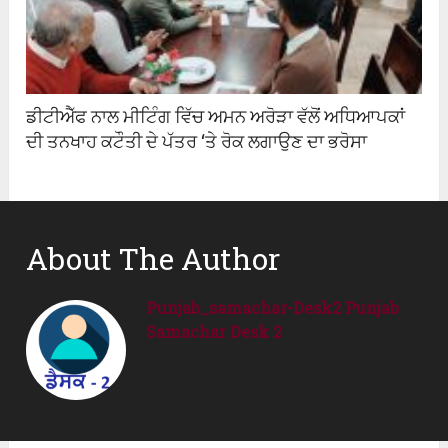
ਡੀਟੀਐੱਫ ਨਾਲ ਮੀਟਿੰਗ ਵਿੱਚ ਅਮਨ ਅਰੋੜਾ ਵੱਲੋਂ ਅਧਿਆਪਕਾਂ
ਦੀ ਤਨਖਾਹ ਕਟੌਤੀ ਦੇ ਪੱਤਰ ‘ਤੇ ਰੋਕ ਲਗਾਉਣ ਦਾ ਭਰੋਸਾ
About The Author
Punjab_samachar-Desk2 Punjab
Samachar Desk 2