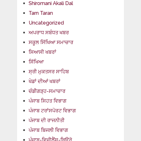
Shiromani Akali Dal
Tarn Taran
Uncategorized
ਅਪਰਾਧ ਸਬੰਧਤ ਖਬਰ
ਸਕੂਲ ਸਿੱਖਿਆ ਸਮਾਚਾਰ
ਸਿਆਸੀ ਖਬਰਾਂ
ਸਿੱਖਿਆ
ਸ੍ਰੀ ਮੁਕਤਸਰ ਸਾਹਿਬ
ਖੇਡਾਂ ਦੀਆਂ ਖਬਰਾਂ
ਚੰਡੀਗੜ੍ਹ-ਸਮਾਚਾਰ
ਪੰਜਾਬ ਸਿਹਤ ਵਿਭਾਗ
ਪੰਜਾਬ ਟਰਾਂਸਪੋਰਟ ਵਿਭਾਗ
ਪੰਜਾਬ ਦੀ ਰਾਜਨੀਤੀ
ਪੰਜਾਬ ਬਿਜਲੀ ਵਿਭਾਗ
ਪੰਜਾਬ-ਵਿਜੀਲੈਂਸ-ਬਿਊਰੋ