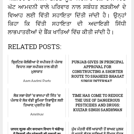
ਘੱਟ ਆਮਦਨੀ ਵਾਲੇ ਪਰਿਵਾਰ ਨਾਲ ਸਬੰਧਤ ਲੜਕੀਆਂ ਦੇ
ਵਿਆਹ ਲਈ ਵਿੱਤੀ ਸਹਾਇਤਾ ਦਿੱਤੀ ਜਾਂਦੀ ਹੈ। ਉਨ੍ਹਾਂ
ਕਿਹਾ ਕਿ ਵਿੱਤੀ ਸਹਾਇਤਾ ਦੀ ਅਦਾਇਗੀ ਸਿੱਧੀ
ਲਾਭਪਾਤਰੀਆਂ ਦੇ ਬੈਂਕ ਖਾਤਿਆਂ ਵਿੱਚ ਕੀਤੀ ਜਾਂਦੀ ਹੈ।
RELATED POSTS:
ਬ੍ਰਿਟਿਸ਼ ਕੋਲੰਬੀਆ ਦੇ ਸਪੀਕਰ ਨੇ ਪੰਜਾਬ
PUNJAB GIVES IN PRINCIPAL
ਵਿਧਾਨ ਸਭਾ ਸਪੀਕਰ ਨਾਲ ਕੀਤੀ
APPROVAL FOR
ਮੁਲਾਕਾਤ
CONSTRUCTING A SHORTER
ROUTE TO SHAHEED BHAGAT
SINGH INTERNAT...
Aam Aadmi Party
ਚੰਡੀਗੜ੍ਹ-ਸਮਾਚਾਰ
ਲੋਕ ਸਭਾ ਚੋਣਾਂ 'ਚ ਭਾਜਪਾ ਦੀ ਜਿੱਤ 'ਚ
TIME HAS COME TO REDUCE
ਪੰਜਾਬ ਦੇ ਲੋਕ ਵੱਡੀ ਭੂਮਿਕਾ ਨਿਭਾਉਣ ਲਈ
THE USE OF DANGEROUS
ਤਿਆਰ: ਪ੍ਰਨੀਤ ਕੌਰ
PESTICIDES AND DRUGS:
KULTAR SINGH SANDHWAN
Amritsar
Punjab News
उत्पाद शुल्क और कराधान विभाग ने चंडीगढ़
ਮੁੱਖ ਮੰਤਰੀ ਵੱਲੋਂ ਆਜ਼ਾਦੀ ਤੋਂ ਬਾਅਦ ਮੁਲਕ
में किताबों और स्टेशनरी की दुकानों का
ਦੇ ਖਜ਼ਾਨੇ ਲੁੱਟਣ ਵਾਲਿਆਂ ਨੂੰ ਉਖਾੜ ਸੁੱਟਣ