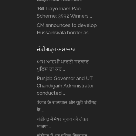
‘Bill Liayo Inam Pao’
Scheme: 3592 Winners …
CM announces to develop
Hussainiwala border as …
ਚੰਡੀਗੜ੍ਹ-ਸਮਾਚਾਰ
ਆਮ ਆਦਮੀ ਪਾਰਟੀ ਸਰਕਾਰ
ਪੁਲਿਸ ਦਾ ਕਰ …
Punjab Governor and UT
Chandigarh Administrator
conducted …
पंजाब के राज्यपाल और यूटी चंडीगढ़
के …
चंडीगढ़ में मेयर चुनाव को लेकर
भाजपा …
चंडीगढ़ में अब पुलिस शिकायत