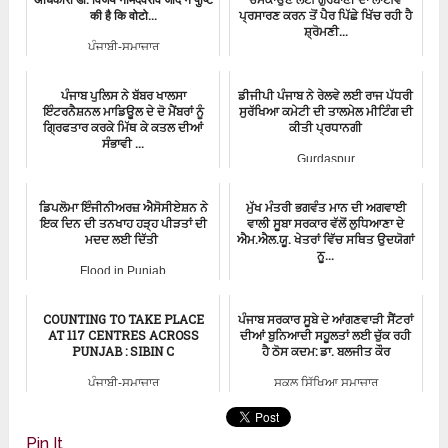
की है कि वोटो...
ਪ੍ਰਸਾਰਣ ਕਰਨ ਤੋਂ ਪੈਰ ਪਿੱਛੇ ਖਿੱਚ ਰਹੀ ਹੈ
ਸ਼੍ਰੋਮਣੀ...
ਪੰਜਾਬੀ-ਸਮਾਚਾਰ
ਪੰਜਾਬੀ-ਸਮਾਚਾਰ
ਪੰਜਾਬ ਪੁਲਿਸ ਨੇ ਬੱਬਰ ਖਾਲਸਾ
ਡੀਜੀਪੀ ਪੰਜਾਬ ਨੇ ਰੇਲਵੇ ਲਈ ਰਾਜ ਪੱਧਰੀ
ਇੰਟਰਨੈਸ਼ਨਲ ਮਾਡਿਊਲ ਦੇ ਦੋ ਮੈਂਬਰਾਂ ਨੂੰ
ਸੁਰੱਖਿਆ ਕਮੇਟੀ ਦੀ ਤਾਲਮੇਲ ਮੀਟਿੰਗ ਦੀ
ਗ੍ਰਿਫਤਾਰ ਕਰਕੇ ਮਿੱਥ ਕੇ ਕਤਲ ਦੀਆਂ
ਕੀਤੀ ਪ੍ਰਧਾਨਗੀ
ਸੰਭਾਵੀ ...
Gurdaspur
ਪੰਜਾਬੀ-ਸਮਾਚਾਰ
ਡਿਪਲੋਮਾ ਇੰਜੀਨੀਅਰਜ਼ ਐਸੋਸੀਏਸ਼ਨ ਨੇ
ਮੁੱਖ ਮੰਤਰੀ ਭਗਵੰਤ ਮਾਨ ਦੀ ਅਗਵਾਈ
ਇਕ ਦਿਨ ਦੀ ਤਨਖਾਹ ਹੜ੍ਹ ਪੀੜਤਾਂ ਦੀ
ਵਾਲੀ ਸੂਬਾ ਸਰਕਾਰ ਵੱਲੋਂ ਲੁਧਿਆਣਾ ਦੇ
ਮਦਦ ਲਈ ਦਿੱਤੀ
ਐਮ.ਐਲ.ਯੂ. ਖੇਤਰਾਂ ਵਿੱਚ ਸਥਿਤ ਉਦਯੋਗਾਂ
ਨੂ...
Flood in Punjab
ਪੰਜਾਬੀ-ਸਮਾਚਾਰ
COUNTING TO TAKE PLACE
ਪੰਜਾਬ ਸਰਕਾਰ ਸੂਬੇ ਦੇ ਆਂਗਣਵਾੜੀ ਸੈਂਟਰਾਂ
AT 117 CENTRES ACROSS
ਦੀਆਂ ਬੁਨਿਆਦੀ ਸਹੂਲਤਾਂ ਲਈ ਚੁੱਕ ਰਹੀ
PUNJAB : SIBIN C
ਹੈ ਠੋਸ ਕਦਮ: ਡਾ. ਬਲਜੀਤ ਕੌਰ
ਪੰਜਾਬੀ-ਸਮਾਚਾਰ
ਸਕੂਲ ਸਿੱਖਿਆ ਸਮਾਚਾਰ
Pin It