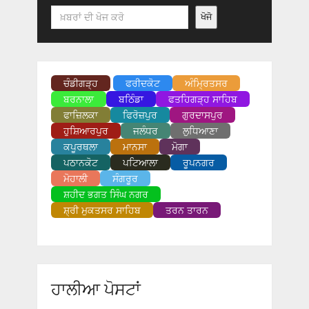
Search
ਖੋਜੋ
ਚੰਡੀਗੜ੍ਹ
ਫਰੀਦਕੋਟ
ਅੰਮ੍ਰਿਤਸਰ
ਬਰਨਾਲਾ
ਬਠਿੰਡਾ
ਫਤਹਿਗੜ੍ਹ ਸਾਹਿਬ
ਫਾਜ਼ਿਲਕਾ
ਫਿਰੋਜ਼ਪੁਰ
ਗੁਰਦਾਸਪੁਰ
ਹੁਸ਼ਿਆਰਪੁਰ
ਜਲੰਧਰ
ਲੁਧਿਆਣਾ
ਕਪੂਰਥਲਾ
ਮਾਨਸਾ
ਮੋਗਾ
ਪਠਾਨਕੋਟ
ਪਟਿਆਲਾ
ਰੂਪਨਗਰ
ਮੋਹਾਲੀ
ਸੰਗਰੂਰ
ਸ਼ਹੀਦ ਭਗਤ ਸਿੰਘ ਨਗਰ
ਸ਼੍ਰੀ ਮੁਕਤਸਰ ਸਾਹਿਬ
ਤਰਨ ਤਾਰਨ
ਹਾਲੀਆ ਪੋਸਟਾਂ