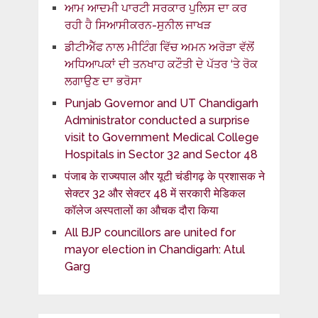
ਆਮ ਆਦਮੀ ਪਾਰਟੀ ਸਰਕਾਰ ਪੁਲਿਸ ਦਾ ਕਰ
ਰਹੀ ਹੈ ਸਿਆਸੀਕਰਨ-ਸੁਨੀਲ ਜਾਖੜ
ਡੀਟੀਐੱਫ ਨਾਲ ਮੀਟਿੰਗ ਵਿੱਚ ਅਮਨ ਅਰੋੜਾ ਵੱਲੋਂ
ਅਧਿਆਪਕਾਂ ਦੀ ਤਨਖਾਹ ਕਟੌਤੀ ਦੇ ਪੱਤਰ ‘ਤੇ ਰੋਕ
ਲਗਾਉਣ ਦਾ ਭਰੋਸਾ
Punjab Governor and UT Chandigarh
Administrator conducted a surprise
visit to Government Medical College
Hospitals in Sector 32 and Sector 48
पंजाब के राज्यपाल और यूटी चंडीगढ़ के प्रशासक ने
सेक्टर 32 और सेक्टर 48 में सरकारी मेडिकल
कॉलेज अस्पतालों का औचक दौरा किया
All BJP councillors are united for
mayor election in Chandigarh: Atul
Garg