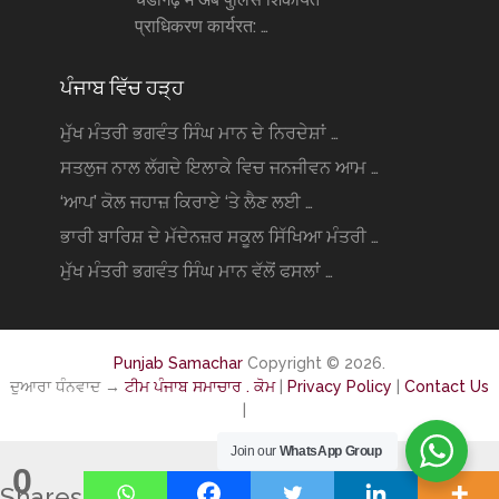
प्राधिकरण कार्यरत: …
ਪੰਜਾਬ ਵਿੱਚ ਹੜ੍ਹ
ਮੁੱਖ ਮੰਤਰੀ ਭਗਵੰਤ ਸਿੰਘ ਮਾਨ ਦੇ ਨਿਰਦੇਸ਼ਾਂ …
ਸਤਲੁਜ ਨਾਲ ਲੱਗਦੇ ਇਲਾਕੇ ਵਿਚ ਜਨਜੀਵਨ ਆਮ …
‘ਆਪ’ ਕੋਲ ਜਹਾਜ਼ ਕਿਰਾਏ ‘ਤੇ ਲੈਣ ਲਈ …
ਭਾਰੀ ਬਾਰਿਸ਼ ਦੇ ਮੱਦੇਨਜ਼ਰ ਸਕੂਲ ਸਿੱਖਿਆ ਮੰਤਰੀ …
ਮੁੱਖ ਮੰਤਰੀ ਭਗਵੰਤ ਸਿੰਘ ਮਾਨ ਵੱਲੋਂ ਫਸਲਾਂ …
Punjab Samachar
Copyright © 2026.
ਦੁਆਰਾ ਧੰਨਵਾਦ →
ਟੀਮ ਪੰਜਾਬ ਸਮਾਚਾਰ . ਕੋਮ
|
Privacy Policy
|
Contact Us
|
Join our
WhatsApp Group
0
Shares