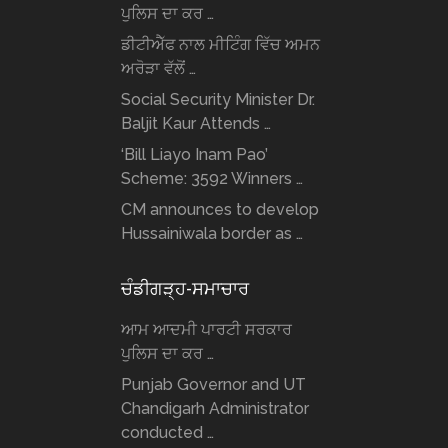
ਪੁਲਿਸ ਦਾ ਕਰ …
ਡੀਟੀਐੱਫ ਨਾਲ ਮੀਟਿੰਗ ਵਿੱਚ ਅਮਨ
ਅਰੋੜਾ ਵੱਲੋਂ …
Social Security Minister Dr.
Baljit Kaur Attends …
‘Bill Liayo Inam Pao’
Scheme: 3592 Winners …
CM announces to develop
Hussainiwala border as …
ਚੰਡੀਗੜ੍ਹ-ਸਮਾਚਾਰ
ਆਮ ਆਦਮੀ ਪਾਰਟੀ ਸਰਕਾਰ
ਪੁਲਿਸ ਦਾ ਕਰ …
Punjab Governor and UT
Chandigarh Administrator
conducted …