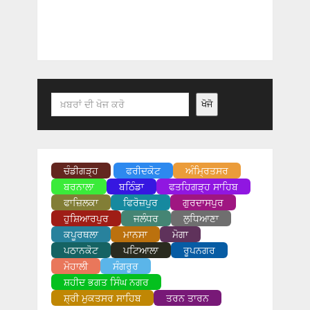
Search
ਖੋਜੋ
ਚੰਡੀਗੜ੍ਹ
ਫਰੀਦਕੋਟ
ਅੰਮ੍ਰਿਤਸਰ
ਬਰਨਾਲਾ
ਬਠਿੰਡਾ
ਫਤਹਿਗੜ੍ਹ ਸਾਹਿਬ
ਫਾਜ਼ਿਲਕਾ
ਫਿਰੋਜ਼ਪੁਰ
ਗੁਰਦਾਸਪੁਰ
ਹੁਸ਼ਿਆਰਪੁਰ
ਜਲੰਧਰ
ਲੁਧਿਆਣਾ
ਕਪੂਰਥਲਾ
ਮਾਨਸਾ
ਮੋਗਾ
ਪਠਾਨਕੋਟ
ਪਟਿਆਲਾ
ਰੂਪਨਗਰ
ਮੋਹਾਲੀ
ਸੰਗਰੂਰ
ਸ਼ਹੀਦ ਭਗਤ ਸਿੰਘ ਨਗਰ
ਸ਼੍ਰੀ ਮੁਕਤਸਰ ਸਾਹਿਬ
ਤਰਨ ਤਾਰਨ