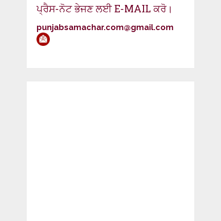
ਪ੍ਰੈਸ-ਨੋਟ ਭੇਜਣ ਲਈ E-MAIL ਕਰੋ।
punjabsamachar.com@gmail.com