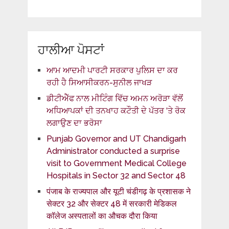
ਹਾਲੀਆ ਪੋਸਟਾਂ
ਆਮ ਆਦਮੀ ਪਾਰਟੀ ਸਰਕਾਰ ਪੁਲਿਸ ਦਾ ਕਰ
ਰਹੀ ਹੈ ਸਿਆਸੀਕਰਨ-ਸੁਨੀਲ ਜਾਖੜ
ਡੀਟੀਐੱਫ ਨਾਲ ਮੀਟਿੰਗ ਵਿੱਚ ਅਮਨ ਅਰੋੜਾ ਵੱਲੋਂ
ਅਧਿਆਪਕਾਂ ਦੀ ਤਨਖਾਹ ਕਟੌਤੀ ਦੇ ਪੱਤਰ ‘ਤੇ ਰੋਕ
ਲਗਾਉਣ ਦਾ ਭਰੋਸਾ
Punjab Governor and UT Chandigarh
Administrator conducted a surprise
visit to Government Medical College
Hospitals in Sector 32 and Sector 48
पंजाब के राज्यपाल और यूटी चंडीगढ़ के प्रशासक ने
सेक्टर 32 और सेक्टर 48 में सरकारी मेडिकल
कॉलेज अस्पतालों का औचक दौरा किया