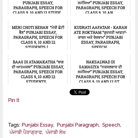
PUNJABI ESSAY,
ਸਮੱਸਿਆ” PUNJABI ESSAY,
PARAGRAPH, SPEECH FOR
PARAGRAPH, SPEECH FOR
CLASS 9, 10 AND 12 STUDE...
CLASS 9, 10 AN...
ਸਿੱਖਿਆ
ਸਿੱਖਿਆ
MERI CHOTI BEHAN “ਮੇਰੀ ਛੋਟੀ
KUDRATI AAFATAN - KARAN
ਭੈਣ” PUNJABI ESSAY,
ATE ROKTHAM “ਕੁਦਰਤੀ ਆਫ਼ਤਾਂ-
PARAGRAPH, SPEECH FOR
ਕਾਰਨ ਅਤੇ ਰੋਕਥਾਮ” PUNJABI
CLASS 9, 10 AND 12
ESSAY, PARAGRAPH,
STUDENTS I...
SPEECH...
ਸਿੱਖਿਆ
ਸਿੱਖਿਆ
BAAG DI ATAMAKATHA “ਬਾਗ
NAKSALWAD DI
ਦੀ ਆਤਮਕਥਾ” PUNJABI ESSAY,
SAMASIYA “ਨਕਸਲਵਾਦ ਦੀ
PARAGRAPH, SPEECH FOR
ਸਮੱਸਿਆ” PUNJABI ESSAY,
CLASS 9, 10 AND 12
PARAGRAPH, SPEECH FOR
STUDENTS ...
CLASS 9, 10 AND 12 ST...
ਸਿੱਖਿਆ
ਸਿੱਖਿਆ
Pin It
Tags:
Punjabi Essay
,
Punjabi Paragraph
,
Speech
,
ਪੰਜਾਬੀ ਪੈਰਾਗ੍ਰਾਫ
,
ਪੰਜਾਬੀ ਲੇਖ