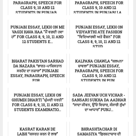
PARAGRAPH, SPEECH FOR
PARAGRAPH, SPEECH FOR
CLASS 9, 10 AND 12
CLASS 9, 10 AND 12
STUDENTS IN PUNJAB...
STUDENTS IN PUNJABI LA...
ਸਿੱਖਿਆ
ਸਿੱਖਿਆ
PUNJABI ESSAY, LEKH ON ME
PUNJABI ESSAY, LEKH ON
VAGDI HAVA HAA "ਮੈਂ ਵਗਦੀ ਹਵਾ
VIDYARTHI ATE FASHION
ਹਾਂ" FOR CLASS 8, 9, 10, 11 AND
"ਵਿਦਿਆਰਥੀ ਅਤੇ ਫੈਸ਼ਨ" FOR
12 STUDENTS E...
CLASS 8, 9, 10, 11 AND 12
STUD...
ਸਿੱਖਿਆ
ਸਿੱਖਿਆ
BHARAT PAKISTAN SARHAD
KALPANA CHAWLA “ਕਲਪਨਾ
DA NAZARA “ਭਾਰਤ-ਪਾਕਿਸਤਾਨ
ਚਾਵਲਾ” PUNJABI ESSAY,
ਸਰਹੱਦ ਦਾ ਨਜ਼ਾਰਾ” PUNJABI
PARAGRAPH, SPEECH FOR
ESSAY, PARAGRAPH, SPEECH
CLASS 9, 10 AND 12
FOR...
STUDENTS IN PUN...
Punjabi Essay
ਸਿੱਖਿਆ
PUNJABI ESSAY, LEKH ON
SADA JEEVAN UCH VICHAR -
GHUMDI DHARTI "ਘੁੰਮਦੀ ਧਰਤੀ"
SANSARI SUKHA DA AADHAR
FOR CLASS 8, 9, 10, 11 AND 12
“ਸਾਦਾ ਜੀਵਨ, ਉੱਚੇ ਵਿਚਾਰ, ਸੰਸਾਰੀ ਸੁੱਖਾਂ
STUDENTS EXAMINATIO...
ਦਾ ਆਧਾਰ” PUNJ...
ਸਿੱਖਿਆ
Punjabi Essay
KASRAT KARAN DE
BHRASHTACHAR DI
LABH “ਕਸਰਤ ਕਰਨ ਦੇ ਲਾਭ”
SAMASIYA “ਭ੍ਰਿਸ਼ਟਾਚਾਰ ਦੀ